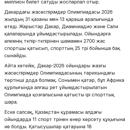
миллион билет сатуды жоспарлап отыр.
Дакардағы жасөспірімдер Олимпиадасы 2026
жылдың 31 қазаны мен 13 қараша аралығында
өтеді. Жарыстар Дакар, Диамниадио және Сали
қалаларында ұйымдастырылады. Ойындарға
әлемнің түкпір-түкпірінен шамамен 2700 жас
спортшы қатысып, спорттың 25 түрі бойынша бақ
сынайды.
Айта кетейік, Дакар-2026 ойындары жазғы
жасөспірімдер Олимпиадасының тарихындағы
төртінші дода болмақ. Сонымен қатар, бұл Африка
құрлығында алғаш рет ұйымдастырылатын
Олимпиада қозғалысына қатысты ірі спорттық
шара.
Еске салсақ, Қазақстан құрамасы алдағы
ойындарда 11 спорт түрінен өнер көрсету құқығына
ие болды. Қатысушылар қатарына 18