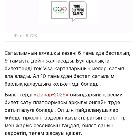
Фото: ҚР ҰОК
Сатылымның алғашқы кезеңі 6 тамызда басталып,
9 тамызға дейін жалғасады. Бұл аралықта
билеттерді тек Visa карталарының иелері сатып
ала алады. Ал 10 тамыздан бастап сатылым
барлық қалаушыға қолжетімді болады.
Билеттерді
«Дакар-2026»
ойындарының ресми
билет сату платформасы арқылы онлайн түрде
сатып алуға болады. Ол үшін пайдаланушылар
жүйеде тіркеліп, өздерін қызықтыратын спорт түрі
мен жарыс сессиясын таңдап, билет санын
көрсетіп, төлем жасауы қажет.