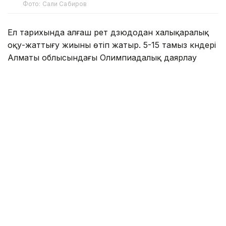
Фото: Сали Сабиров
Ел тарихында алғаш рет дзюдодан халықаралық
оқу-жаттығу жиыны өтіп жатыр. 5-15 тамыз күндері
Алматы облысындағы Олимпиадалық даярлау
базасында әлемнің 30 елінен келген 700-ден астам
спортшы бірлескен дайындық жұмыстарын жүргізіп
жатыр.
Туризм және спорт министрлігі мәліметінше,
халықаралық оқу-жаттығу жиынына әлемдік
рейтингтің көшбасшылары, Олимпиада
чемпиондары мен жүлдегерлері, сондай-ақ әлем
чемпионаттарының жеңімпаздары мен
жүлдегерлері қатысып жатыр.
Қатысушылар қатарында Олимпиада
чемпиондары Елдос Сметов (Қазақстан) пен Лаша