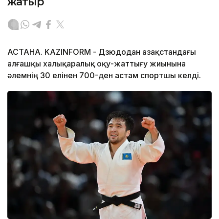
жатыр
АСТАНА. KAZINFORM - Дзюдодан Қазақстандағы
алғашқы халықаралық оқу-жаттығу жиынына
әлемнің 30 елінен 700-ден астам спортшы келді.