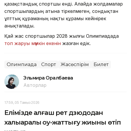
қазақстандық спортшы енді. Алайда жолдамалар
спортшылардың атына тіркелмеген, сондықтан
ұлттық құраманың нақты құрамы кейінірек
анықталады.
Қай жас спортшылар 2028 жылғы Олимпиадада
топ жаруы мүмкін екенін
жазған едік.
Олимпиада
Спорт
Жасөспірім
Билет
Эльмира Оралбаева
Авторлар
17:59, 05 Тамыз 2026
Елімізде алғаш рет дзюдодан
халықаралық оқу-жаттығу жиыны өтіп