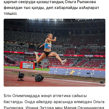
қарғып секіруде қазақстандық Ольга Рыпакова
финалдан тыс қалды, деп хабарлайды ҚазАқпарат
тілшісі.
Бүгін Олимпиадада жеңіл атлетика сайысы
басталды. Онда әйелдер арасында елімізден Ольга
Рыпакова, Ирина Эктова мен Мария Овчинникова