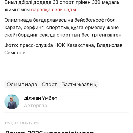
Биыл дүбірлі додада 33 спорт түрінен 339 медаль
жиынтығы
сарапқа салынады
.
Олимпиада бағдарламасына бейсбол/софтбол,
каратэ, серфинг, спорттық құзға өрмелеу және
скейтбординг секілді спорттың бес түрі енгізілген.
Фото: пресс-служба НОК Казахстана, Владислав
Семенов
Олимпиада
Спорт
Басты жаңалық
Әділжан Үмбет
Авторлар
11:57, 07 Тамыз 2026