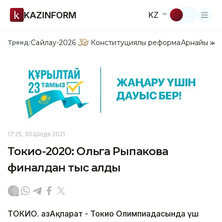
KAZINFORM
KZ
Сайлау-2026
Конституциялық реформа
Арнайы жо
Тренд:
17:25, 30 Шілде 2021
Токио-2020: Ольга Рыпакова
финалдан тыс қалды
ТОКИО. ҚазАқпарат - Токио Олимпиадасында үш