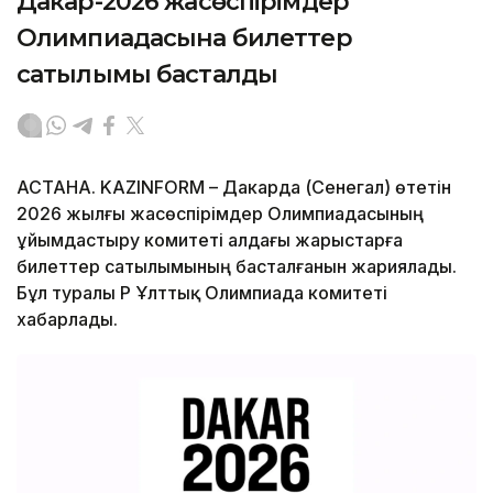
Дакар-2026 жасөспірімдер
Олимпиадасына билеттер
сатылымы басталды
АСТАНА. KAZINFORM – Дакарда (Сенегал) өтетін
2026 жылғы жасөспірімдер Олимпиадасының
ұйымдастыру комитеті алдағы жарыстарға
билеттер сатылымының басталғанын жариялады.
Бұл туралы ҚР Ұлттық Олимпиада комитеті
хабарлады.