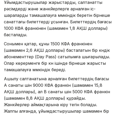
Ұйымдастырушылар жарыстарды, салтанатты
рәсімдерді және жанкүйерлерге арналған іс-
шараларды тамашалауға мүмкіндік беретін бірнеше
санаттағы билеттерді ұсынған. Билеттердің бағасы
1000 КФА франкінен (шамамен 1,8 АҚШ доллары)
басталады.
Сонымен қатар, құны 1500 КФА франкінен
(шамамен 2,6 АҚШ доллары) басталатын бір күндік
абонементтер (Day Pass) сатылымға шығарылады.
Олар көрерменге бір күн ішінде бірнеше жарысты
тамашалауға мүмкіндік береді.
Ашылу салтанатына арналған билеттердің бағасы
А санаты үшін 9000 КФА франкін (шамамен 15,8
АҚШ доллары), ал B санаты үшін 5000 КФА франкін
(шамамен 8,8 АҚШ доллары) құрайды.
Жанкүйерлер аймақтарына кіру тегін болады.
Жалпы алғанда, ұйымдастырушылар шамамен бір