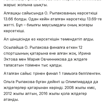
жарыс жолына шықты.
Алғашқы сайысында О. Рыпакованың көрсеткіші
13.66 болды. Одан кейін аталған көрсеткіш 13.69-ге
жетті. Бұл – биылғы маусымдағы оның жоғары
көрсеткіші.
Ал үшіншісінде өз көрсеткішін төмендетіп алды.
Осылайша О. Рыпакова финалға өткен 12
спортшының қатарына ене алған жоқ. Ирина
Эктова мен Мария Овчинникова да жүлдеге
таласатын тізімнен тыс қалды.
Аталған сайыс түрінен финал 1 тамызға белгіленген.
Ольга Рыпакова бұған дейінгі үш Олимпиадада да
жүлдегерлер қатарынан көрінді. 2008 жылы күміс,
2012 жылы алтын, 2016 жылы қола жүлдегер
атанды.