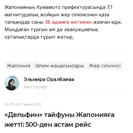
Жапонияның Кумамото префектурасында 7,1
магнитудалық жойқын жер сілкінісінен қаза
тапқандар саны
38 адамға жеткенін
жазған едік.
Мыңдаған тұрғын әлі де эвакуациялық
орталықтарда тұрып жатыр,
Жапония
Әлем жаңалықтары
Жер сілкінісі
Эльмира Оралбаева
Авторлар
06:35, 08 Тамыз 2026
«Дельфин» тайфуны Жапонияға
жетті: 500-ден астам рейс