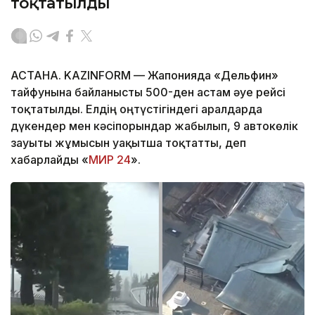
тоқтатылды
АСТАНА. KAZINFORM — Жапонияда «Дельфин»
тайфунына байланысты 500-ден астам әуе рейсі
тоқтатылды. Елдің оңтүстігіндегі аралдарда
дүкендер мен кәсіпорындар жабылып, 9 автокөлік
зауыты жұмысын уақытша тоқтатты, деп
хабарлайды «
МИР 24
».