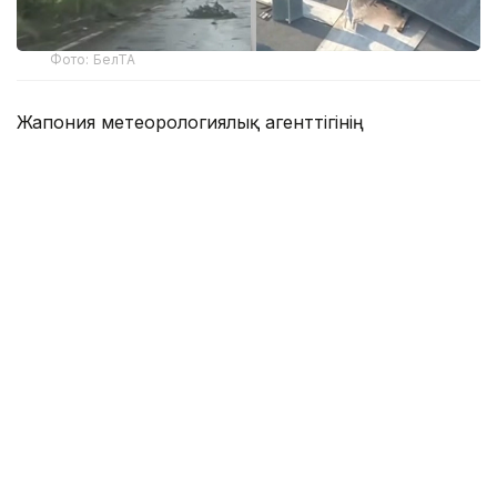
Фото: БелТА
Жапония метеорологиялық агенттігінің
мәліметінше, Окинава аралының солтүстігінде
желдің жылдамдығы сағатына 200 шақырымға
жетеді. Көшелерде жол белгілері мен ағаш
бұтақтары ұшып жатыр. Кагосима және Окинава
префектураларында 260 мыңға жуық тұрғынды
эвакуациялау жарияланып, уақытша орналастыру
пункттері дайындалды.
Билік өкілдерінің хабарлауынша, қатты желдің
салдарынан 70 жастағы үш адам жеңіл жарақат
алған.
Наха әуежайы жұма күні жабылып, әуежайдан
ұшатын және оған келетін барлық ішкі және