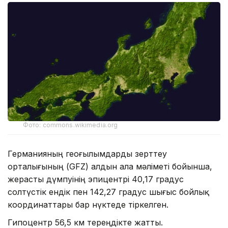
Фото: commons.wikimedia.org
Германияның геоғылымдарды зерттеу
орталығының (GFZ) алдын ала мәліметі бойынша,
жерасты дүмпуінің эпицентрі 40,17 градус
солтүстік ендік пен 142,27 градус шығыс бойлық
координаттары бар нүктеде тіркелген.
Гипоцентр 56,5 км тереңдікте жатты.