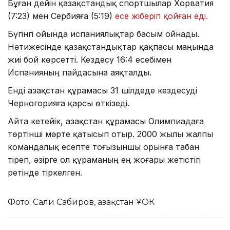
Бұған дейін қазақстандық спортшылар Хорватия
(7:23) мен Сербияға (5:19)
есе жіберіп қойған еді.
Бүгінгі ойында испаниялықтар басым ойнады.
Нәтижесінде қазақстандықтар қақпасы маңында
жиі бой көрсетті. Кездесу 16:4 есебімен
Испанияның пайдасына аяқталды.
Енді Қазақстан құрамасы 31 шілдеде кездесуді
Черногорияға қарсы өткізеді.
Айта кетейік, Қазақстан құрамасы Олимпиадаға
төртінші мәрте қатысып отыр. 2000 жылы жалпы
командалық есепте тоғызыншы орынға табан
тіреп, әзірге ол құраманың ең жоғары жетістігі
ретінде тіркелген.
Фото: Сали Сабиров, Қазақстан ҰОК