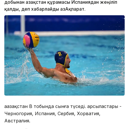
добынан Қазақстан құрамасы Испаниядан жеңіліп
қалды, деп хабарлайды ҚазАқпарат.
Қаазақстан В тобында сынға түседі. Қарсыластары -
Черногория, Испания, Сербия, Хорватия,
Австралия.