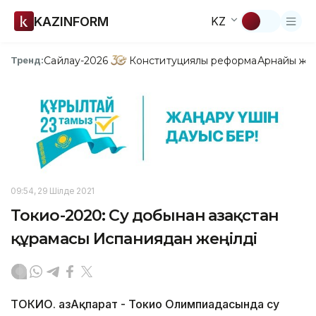
KAZINFORM
KZ
Сайлау-2026
Конституциялық реформа
Арнайы жо
Тренд:
09:54, 29 Шілде 2021
Токио-2020: Су добынан Қазақстан
құрамасы Испаниядан жеңілді
ТОКИО. ҚазАқпарат - Токио Олимпиадасында су