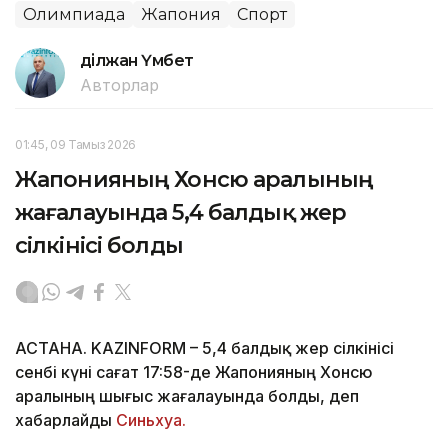
Олимпиада
Жапония
Спорт
Әділжан Үмбет
Авторлар
01:45, 09 Тамыз 2026
Жапонияның Хонсю аралының
жағалауында 5,4 балдық жер
сілкінісі болды
АСТАНА. KAZINFORM – 5,4 балдық жер сілкінісі
сенбі күні сағат 17:58-де Жапонияның Хонсю
аралының шығыс жағалауында болды, деп
хабарлайды
Синьхуа.