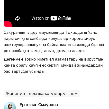
Сакураның гүлдеу маусымында Токиодағы Уэно
паркі сияқты саябаққа келушілер коронавирус
шектеулері алынуына байланысты үш жылда бірінші
рет саябақта тамақтанып, демала алады.
Дегенмен Токио үкіметі ел азаматтарына вирустың
қайта оралу қаупін ескертіп, мұндай жиындардан
бас тартуды ұсынды.
Жапония
Әлем жаңалықтары
Әлем
Еркежан Смағұлова