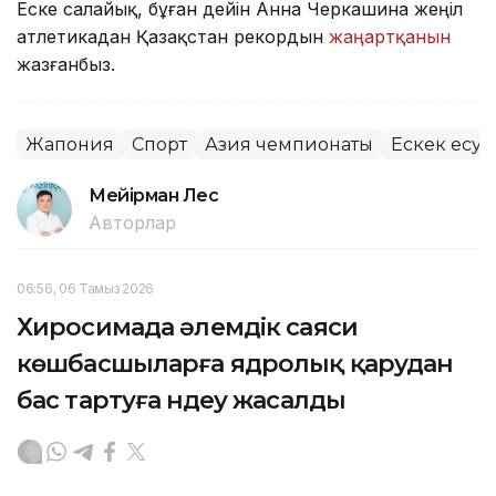
Еске салайық, бұған дейін Анна Черкашина жеңіл
атлетикадан Қазақстан рекордын
жаңартқанын
жазғанбыз.
Жапония
Спорт
Азия чемпионаты
Ескек есу
Мейірман Лес
Авторлар
06:56, 06 Тамыз 2026
Хиросимада әлемдік саяси
көшбасшыларға ядролық қарудан
бас тартуға үндеу жасалды