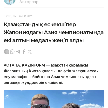
Авторлар
02:03, 07 Тамыз 2026
Қазақстандық ескекшілер
Жапониядағы Азия чемпионатында
екі алтын медаль жеңіп алды
АСТАНА. KAZINFORM — Қазақстан құрамасы
Жапонияның Киото қаласында өтіп жатқан ескек
есу марафоны бойынша Азия чемпионатындағы
алғашқы жүлделерін еншіледі.