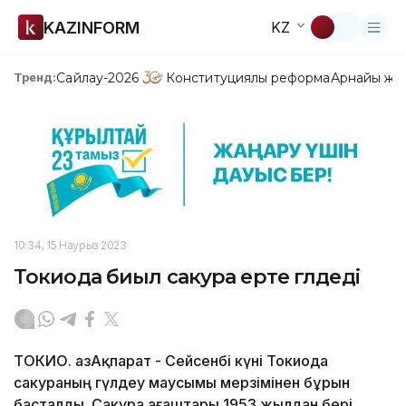
KAZINFORM
KZ
Сайлау-2026
Конституциялық реформа
Арнайы жо
Тренд:
10:34, 15 Наурыз 2023
Токиода биыл сакура ерте гүлдеді
ТОКИО. ҚазАқпарат - Сейсенбі күні Токиода
сакураның гүлдеу маусымы мерзімінен бұрын
басталды. Сакура ағаштары 1953 жылдан бері