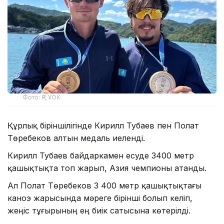
Фото: ҚР ҰОК
Құрлық біріншілігінде Кирилл Тубаев пен Полат
Төребеков алтын медаль иеленді.
Кирилл Тубаев байдаркамен есуде 3400 метр
қашықтықта топ жарып, Азия чемпионы атанды.
Ал Полат Төребеков 3 400 метр қашықтықтағы
каноэ жарысында мәреге бірінші болып келіп,
жеңіс тұғырының ең биік сатысына көтерілді.