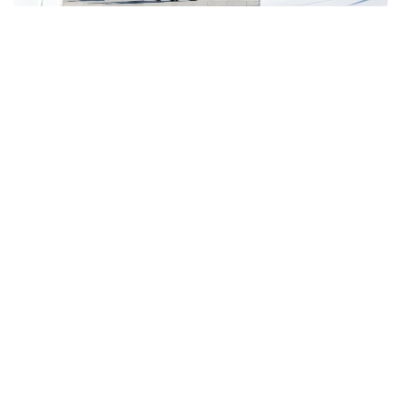
Фото: KyodoNews
Олар қазіргі халықаралық шиеленіс жағдайында
ядролық қарудың ірі державалар тарапынан «сес
көрсету құралы» ретінде қолданылып отырғанына
алаңдаушылық білдірді.