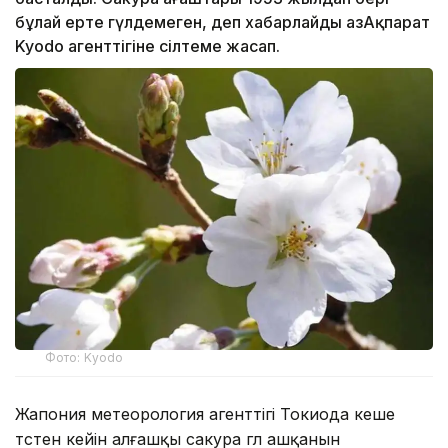
бұлай ерте гүлдемеген, деп хабарлайды ҚазАқпарат
Kyodo агенттігіне сілтеме жасап.
Фото: Kyodo
Жапония метеорология агенттігі Токиода кеше
түстен кейін алғашқы сакура гүл ашқанын