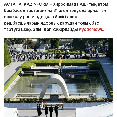
АСТАНА. KAZINFORM – Хиросимада АҚШ-тың атом
бомбасын тастағанына 81 жыл толуына арналған
еске алу рәсімінде қала билігі әлем
көшбасшыларын ядролық қарудан толық бас
тартуға шақырды, деп хабарлайды
KyodoNews
.