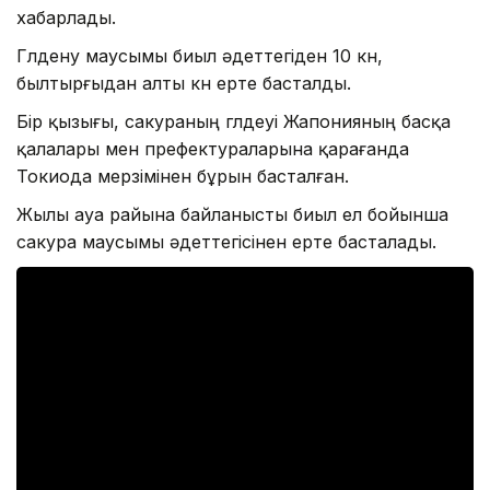
хабарлады.
Гүлдену маусымы биыл әдеттегіден 10 күн,
былтырғыдан алты күн ерте басталды.
Бір қызығы, сакураның гүлдеуі Жапонияның басқа
қалалары мен префектураларына қарағанда
Токиода мерзімінен бұрын басталған.
Жылы ауа райына байланысты биыл ел бойынша
сакура маусымы әдеттегісінен ерте басталады.