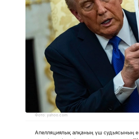
Фото: yahoo.com
Апелляциялық алқаның үш судьясының ек