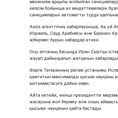
механизм арқылы жойылған санкцияларды
келісім бойынша өз міндеттемелерін бұз
санкцияларын автоматты түрде қалпына к
Axios агенттігінің хабарлауынша, Ақ үй 
Израиль, Сауд Арабиясы және Біріккен А
жібермес бұрын хабардар еткен.
Осы аптаның басында Иран Сыртқы істер 
жауап дайындалып жатқанын хабарлады
Әзірге Тегеранның ресми ұстанымы Исл
қамтитын максималды қысым науқаны әрек
ынтымақтасуға дайын емес.
Айта кетейік, екінші президенттік мерзі
жасауына жол бермеу және оның аймақт
қысым» науқанын қайта бастады.