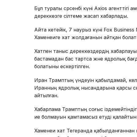
Бұл туралы сәрсенбі күні Axios агенттігі 
дереккөзге сілтеме жасап хабарлады.
Айта кетейік, 7 наурыз күні Fox Busine
Хаменеиге хат жолдағанын айтқан болат
Хатпен таныс дереккөздердің хабарлауын
бастамадан бас тартса және ядролық ба
болатыны ескертілген.
Иран Трамптың үндеуін қабылдамай, кел
Иранның ядролық нысандарына қарсы әске
айтылған.
Хабарлама Трамптың соғыс іздемейтіндіг
ие болмауын қамтамасыз етуді қалайтыны
Хаменеи хат Тегеранда қабылданғаннан 