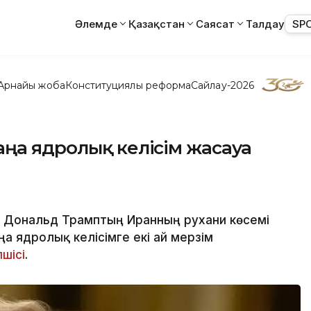
Әлемде
Қазақстан
Саясат
Талдау
SP
Арнайы жоба
Конституциялық реформа
Сайлау-2026
ңа ядролық келісім жасауға
і Дональд Трамптың Иранның рухани көсемі
 ядролық келісімге екі ай мерзім
лшісі
.