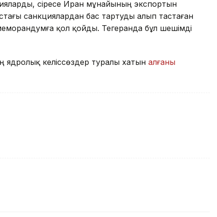
ияларды, әсіресе Иран мұнайының экспортын
ыстағы санкциялардан бас тартуды алып тастаған
 меморандумға қол қойды. Тегеранда бұл шешімді
ың ядролық келіссөздер туралы хатын
алғаны