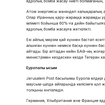
ядролық бомба жасау ниеті болмағанын,
Атом энергиясы жөніндегі халықаралық а
Олар Иранның қару-жараққа жарамды ур
мәліметі бойынша 60%-ға дейін байытыл
ядролық бомба жасауға жеткілікті.
Екі айлық мерзім қай күннен бастап есепт
алынған күннен немесе басқа күннен бас
айтады. Бір аптадан кейін БАӘ-нің жоғ
министрімен кездескен кезде Тегеран х
Еуропалық қысым
Jerusalem Post басылымы Еуропа елдері
маусым-шілде айларында келісімге қол ж
толқыны енгізіледі».
Германия, Ұлыбритания және Франция ядр