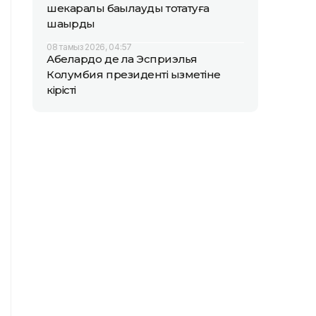
шекаралық бақылауды тоқтатуға
шақырды
08 тамыз 2026, 04:57
Абелардо де ла Эсприэлья
Колумбия президенті қызметіне
кірісті