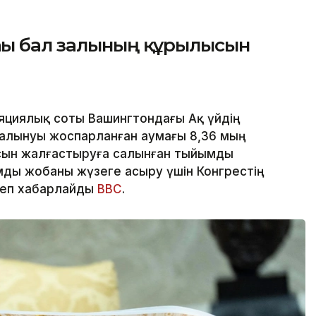
ғы бал залының құрылысын
яциялық соты Вашингтондағы Ақ үйдің
алынуы жоспарланған аумағы 8,36 мың
сын жалғастыруға салынған тыйымды
ды жобаны жүзеге асыру үшін Конгрестің
деп хабарлайды
BBC
.