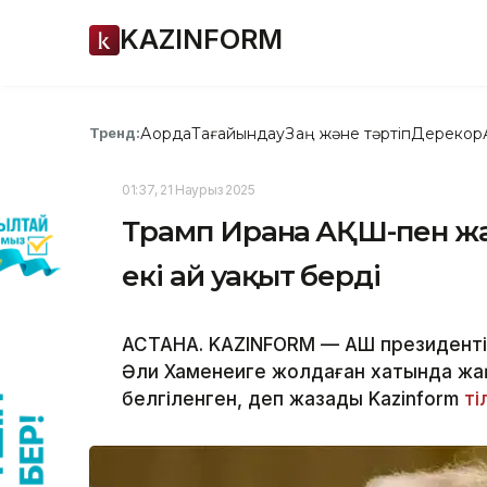
KAZINFORM
Ақорда
Тағайындау
Заң және тәртіп
Дерекқор
Тренд:
01:37, 21 Наурыз 2025
Трамп Иранға АҚШ-пен жа
екі ай уақыт берді
АСТАНА. KAZINFORM — АҚШ президент
Әли Хаменеиге жолдаған хатында жаңа
белгіленген, деп жазады Kazinform
ті