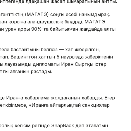
 әйтпегенде әлдеқашан жасап шығаратынын айтты.
генттіктің (МАГАТЭ) соңғы есебі нанымдырақ.
ан қорына алаңдаушылық білдірді. МАГАТЭ
ған уран қоры 90%-ға байытылған жағдайда алты
еле бастайтыны белгісіз — хат жіберілген,
тап. Вашингтон хаттың 5 наурызда жіберілгенін
ары лауазымды дипломаты Иран Сыртқы істер
атты алғанын растады.
 де Иранға хабарлама жолдағанын хабарды. Егер
еткізілмесе, «Иранға айтарлықтай санкциялар
олық келісім ретінде SnapBack деп аталатын