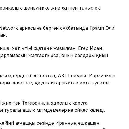
америкалық шенеунікке және хатпен таныс екі
ss Network арнасына берген сұхбатында Трамп Әли
ын.
ша, хат мәтіні «қатаң» жазылған. Егер Иран
ғдарламасын жалғастырса, оның салдары қиын
іссөздерден бас тартса, АҚШ немесе Израильдің
ри әрекет ету қаупі айтарлықтай арта түсетіні
і және тек Тегеранның ядролық қаруға
 туралы ашық мәлімдемелеріне сәйкес келеді.
кейінгі алғашқы сөзінде Иранның ешқашан