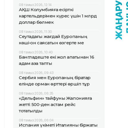
08 тамыз 2026, 12:14
АҚШ Колумбияға есірткі
картельдерімен күрес үшін 1 млрд
доллар бөлмек
08 тамыз 2026, 11:30
Сеутадағы жағдай Еуропаның
көші-қон саясатын өзгерте ме
08 тамыз 2026, 10:40
Бангладеште екі жол апатынан 16
адам қаза тапты
08 тамыз 2026, 09:43
Сербия мен Еуропаның бірқатар
елінде орман өрттері өршіп тұр
08 тамыз 2026, 06:35
«Дельфин» тайфуны Жапонияға
жетті: 500-ден астам рейс
тоқтатылды
08 тамыз 2026, 06:04
Испания үкіметі Италияны біржақты