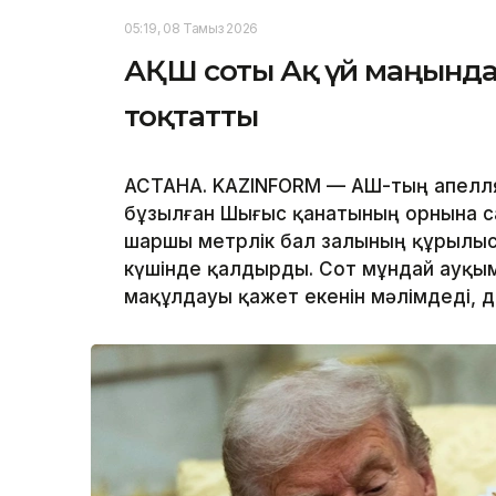
05:19, 08 Тамыз 2026
АҚШ соты Ақ үй маңында
тоқтатты
АСТАНА. KAZINFORM — АҚШ-тың апелл
бұзылған Шығыс қанатының орнына с
шаршы метрлік бал залының құрылы
күшінде қалдырды. Сот мұндай ауқым
мақұлдауы қажет екенін мәлімдеді, 