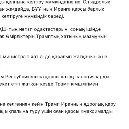
 қалпына келтіру мүмкіндігіне ие. Ол ядролық
ған жағдайда, БҰҰ-ның Иранға қарсы барлық
елтіруге мүмкіндік береді.
АҚШ-тың негізгі одақтастарын, соның ішінде
раб Әмірліктерін Трамптың хатының мазмұнын
министрлігі хат әлі де қаралып жатқанын және
.
ам Республикасына қарсы қатаң санкцияларды
ет етіп жатқан кезде Трамп әкімшілігімен
міне келгеннен кейін Трамп Иранның ядролық қару
ық ықпалына тұру үшін оған қарсы «максималды