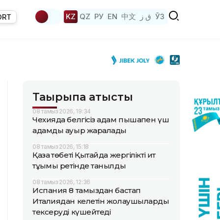
KZ
QZ
РУ
EN
中文
ق ز
ЎЗ
ORT
Тақырыпқа қатысты
08 тамыз 2026, 19:34
Чехияда белгісіз адам пышақпен үш
адамды ауыр жаралады
08 тамыз 2026, 15:18
Қазақ төбеті Қытайда жергілікті ит
тұқымы ретінде танылды
08 тамыз 2026, 12:36
Испания 8 тамыздан бастап
Италиядан келетін жолаушыларды
тексеруді күшейтеді