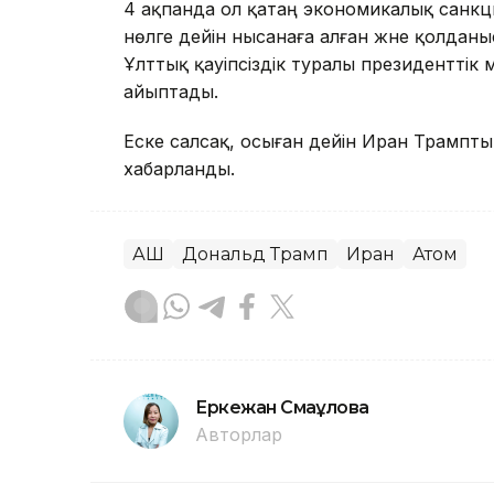
4 ақпанда ол қатаң экономикалық санкц
нөлге дейін нысанаға алған және қолдан
Ұлттық қауіпсіздік туралы президенттік
айыптады.
Еске салсақ, осыған дейін Иран Трампт
хабарланды.
АҚШ
Дональд Трамп
Иран
Атом
Еркежан Смағұлова
Авторлар