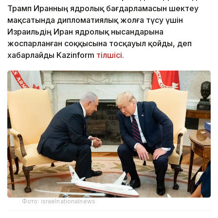
Трамп Иранның ядролық бағдарламасын шектеу
мақсатында дипломатиялық жолға түсу үшін
Израильдің Иран ядролық нысандарына
жоспарланған соққысына тосқауыл қойды, деп
хабарлайды Kazinform
тілшісі.
Фото: israelnationalnews