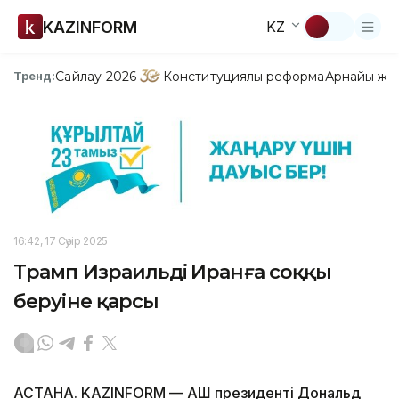
KAZINFORM
KZ
Сайлау-2026
Конституциялық реформа
Арнайы жо
Тренд:
16:42, 17 Сәуір 2025
Трамп Израильдің Иранға соққы
беруіне қарсы
АСТАНА. KAZINFORM — АҚШ президенті Дональд