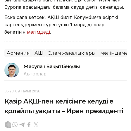
Еуропа арасындағы балама сауда дәлізі саналады.
Еске сала кетсек, АҚШ билігі Колумбияға есірткі
картельдерімен күрес үшін 1 млрд доллар
бөлетінін
мәлімдеді
.
Армения
АҚШ
Әлем жаңалықтары
мәлімдеме
Жасұлан Бақытбекұлы
Авторлар
05:23, 09 Тамыз 2026
Қазір АҚШ-пен келісімге келудің ең
қолайлы уақыты – Иран президенті