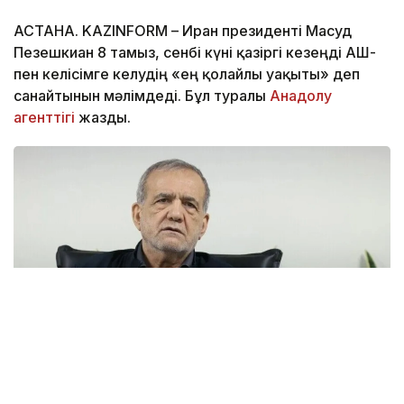
АСТАНА. KAZINFORM – Иран президенті Масуд
Пезешкиан 8 тамыз, сенбі күні қазіргі кезеңді АҚШ-
пен келісімге келудің «ең қолайлы уақыты» деп
санайтынын мәлімдеді. Бұл туралы
Анадолу
агенттігі
жазды.
Фото: Анадолу