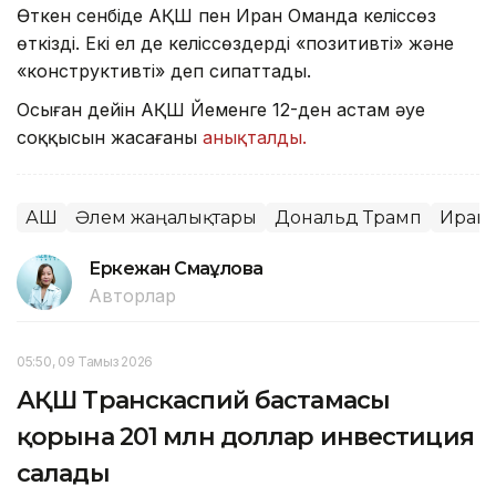
Өткен сенбіде АҚШ пен Иран Оманда келіссөз
өткізді. Екі ел де келіссөздерді «позитивті» және
«конструктивті» деп сипаттады.
Осыған дейін АҚШ Йеменге 12-ден астам әуе
соққысын жасағаны
анықталды.
АҚШ
Әлем жаңалықтары
Дональд Трамп
Иран
Еркежан Смағұлова
Авторлар
05:50, 09 Тамыз 2026
АҚШ Транскаспий бастамасы
қорына 201 млн доллар инвестиция
салады