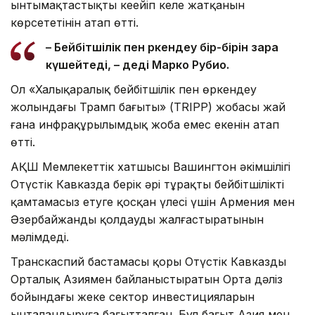
ынтымақтастықтың кеңейіп келе жатқанын
көрсететінін атап өтті.
– Бейбітшілік пен өркендеу бір-бірін өзара
күшейтеді, – деді Марко Рубио.
Ол «Халықаралық бейбітшілік пен өркендеу
жолындағы Трамп бағыты» (TRIPP) жобасы жай
ғана инфрақұрылымдық жоба емес екенін атап
өтті.
АҚШ Мемлекеттік хатшысы Вашингтон әкімшілігі
Оңтүстік Кавказда берік әрі тұрақты бейбітшілікті
қамтамасыз етуге қосқан үлесі үшін Армения мен
Әзербайжанды қолдауды жалғастыратынын
мәлімдеді.
Транскаспий бастамасы қоры Оңтүстік Кавказды
Орталық Азиямен байланыстыратын Орта дәліз
бойындағы жеке сектор инвестицияларын
ынталандыруға бағытталған. Бұл бағыт Азия мен