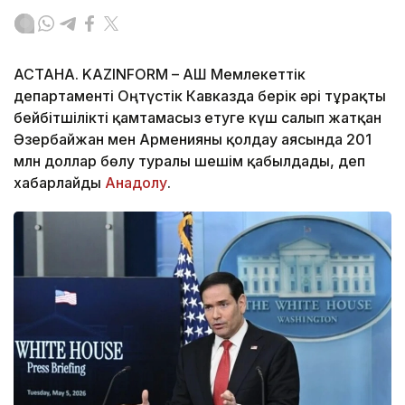
АСТАНА. KAZINFORM – АҚШ Мемлекеттік
департаменті Оңтүстік Кавказда берік әрі тұрақты
бейбітшілікті қамтамасыз етуге күш салып жатқан
Әзербайжан мен Арменияны қолдау аясында 201
млн доллар бөлу туралы шешім қабылдады, деп
хабарлайды
Анадолу
.