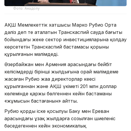
Фото: Анадолу
АҚШ Мемлекеттік хатшысы Марко Рубио Орта
дәліз деп те аталатын Транскаспий сауда бағыты
бойындағы жеке сектор инвестицияларына қолдау
көрсететін Транскаспий бастамасы қорының
құрылғанын мәлімдеді.
Әзербайжан мен Армения арасындағы бейбіт
келісімдердің бірінші жылдығына орай мәлімдеме
жасаған Рубио жаңа директорлар кеңесі
құрылғаннан және АҚШ үкіметі 201 млн доллар
көлемінде қаржы бөлгеннен кейін бастаманың
«жұмысын бастағанын» айтты.
Рубио қордың іске қосылуы Баку мен Ереван
арасындағы ұзақ жылдарға созылған шиеленіс
бәсеңдегеннен кейін экономикалық