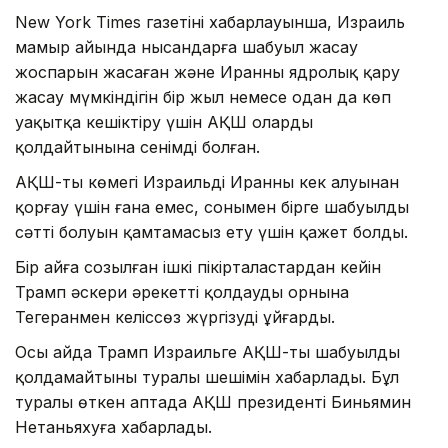
New York Times газетінің хабарлауынша, Израиль
мамыр айында нысандарға шабуыл жасау
жоспарын жасаған және Иранның ядролық қару
жасау мүмкіндігін бір жыл немесе одан да көп
уақытқа кешіктіру үшін АҚШ оларды
қолдайтынына сенімді болған.
АҚШ-тың көмегі Израильді Иранның кек алуынан
қорғау үшін ғана емес, сонымен бірге шабуылдың
сәтті болуын қамтамасыз ету үшін қажет болды.
Бір айға созылған ішкі пікірталастардан кейін
Трамп әскери әрекетті қолдаудың орнына
Тегеранмен келіссөз жүргізуді ұйғарды.
Осы айда Трамп Израильге АҚШ-тың шабуылды
қолдамайтыны туралы шешімін хабарлады. Бұл
туралы өткен аптада АҚШ президенті Биньямин
Нетаньяхуға хабарлады.