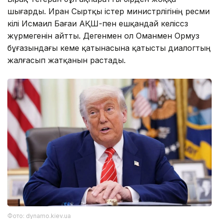
шығарды. Иран Сыртқы істер министрлігінің ресми
өкілі Исмаил Бағаи АҚШ-пен ешқандай келіссөз
жүрмегенін айтты. Дегенмен ол Оманмен Ормуз
бұғазындағы кеме қатынасына қатысты диалогтың
жалғасып жатқанын растады.
Фото: dynamo.kiev.ua