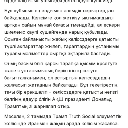
бірде қақтығыс ушығады деген қауіп күшейеді.
Бұл құбылыс ең алдымен әлемдік нарықтардан
байқалады. Келісімге қол жеткізу ықтималдығы
артқан сайын мұнай бағасы төмендейді, ал әскери
шиеленіс қаупі күшейгенде нарық құбылады.
Осыған байланысты жабық келіссөздерге қатысты
түрлі ақпараттар жиілеп, тараптардың ұстанымы
туралы мәліметтер сыртқа ақтарыла бастады.
Оның басым бөлігі қарсы тарапқа қысым көрсетуге
және өз ұстанымының беріктігін көрсетуге
бағытталғанымен, ол астыртын келіссөздердің
жалғасып жатқанын байқатады. Бұл текетірестің
тағы бір ерекшелігі – келіссөздерге қатысты негізгі
белгінің едәуір бөлігін АҚШ президенті Дональд
Трамптың өзі жариялап отыр.
Мәселен, 2 тамызда Трамп Truth Social әлеуметтік
желісінде Иранмен жақын арада келісім жасалса,