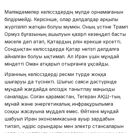
Мәлімдемелер келіссөздердің мүлде орнамағанын
білдірмейді. Керісінше, олар делдалдар арқылы
жүргізіліп жатқан болуы мүмкін. Оның үстіне Трамп
Ормуз бұғазының ашылуын қазіргі кезеңдегі басты
мәселе деп атап, Қатардың рөлін ерекше көрсетті.
Сондықтан келіссөздерде Қатар негізгі делдалға
айналған болуы ықтимал. Ал Иран үшін мұндай
міндетті Оман атқарып отырғанға ұқсайды.
Иранның келіссөздерді ресми түрде жоққа
шығаруы да түсінікті. Шығыс саяси дәстүрінде
мұндай жағдайда әлсіздік танытпау маңызды
саналады. Соған қарамастан, Тегеран АҚШ-тың
мұнай және энергетикалық инфрақұрылымға
соққы жасауына мүдделі емес. Өйткені мұндай
шабуыл Иран экономикасына ауыр зардабын
тигізіп, өндіріс орындары мен электр стансаларын