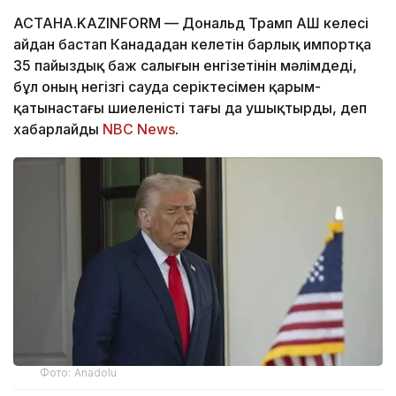
АСТАНА.KAZINFORM — Дональд Трамп АҚШ келесі
айдан бастап Канададан келетін барлық импортқа
35 пайыздық баж салығын енгізетінін мәлімдеді,
бұл оның негізгі сауда серіктесімен қарым-
қатынастағы шиеленісті тағы да ушықтырды, деп
хабарлайды
NBC News
.
Фото: Аnadolu