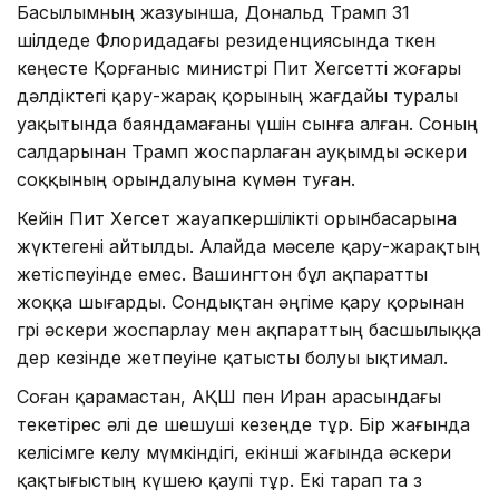
Басылымның жазуынша, Дональд Трамп 31
шілдеде Флоридадағы резиденциясында өткен
кеңесте Қорғаныс министрі Пит Хегсетті жоғары
дәлдіктегі қару-жарақ қорының жағдайы туралы
уақытында баяндамағаны үшін сынға алған. Соның
салдарынан Трамп жоспарлаған ауқымды әскери
соққының орындалуына күмән туған.
Кейін Пит Хегсет жауапкершілікті орынбасарына
жүктегені айтылды. Алайда мәселе қару-жарақтың
жетіспеуінде емес. Вашингтон бұл ақпаратты
жоққа шығарды. Сондықтан әңгіме қару қорынан
гөрі әскери жоспарлау мен ақпараттың басшылыққа
дер кезінде жетпеуіне қатысты болуы ықтимал.
Соған қарамастан, АҚШ пен Иран арасындағы
текетірес әлі де шешуші кезеңде тұр. Бір жағында
келісімге келу мүмкіндігі, екінші жағында әскери
қақтығыстың күшею қаупі тұр. Екі тарап та өз