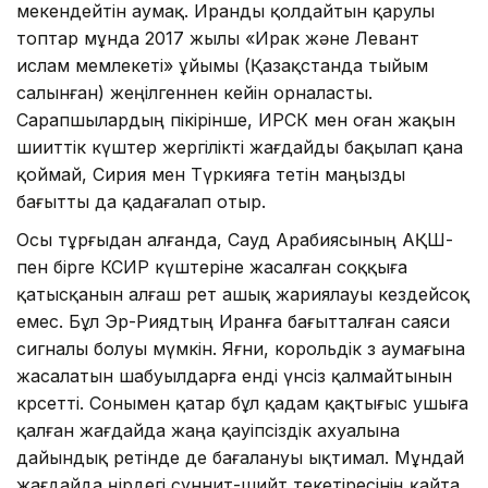
мекендейтін аумақ. Иранды қолдайтын қарулы
топтар мұнда 2017 жылы «Ирак және Левант
ислам мемлекеті» ұйымы (Қазақстанда тыйым
салынған) жеңілгеннен кейін орналасты.
Сарапшылардың пікірінше, ИРСК мен оған жақын
шииттік күштер жергілікті жағдайды бақылап қана
қоймай, Сирия мен Түркияға өтетін маңызды
бағытты да қадағалап отыр.
Осы тұрғыдан алғанда, Сауд Арабиясының АҚШ-
пен бірге КСИР күштеріне жасалған соққыға
қатысқанын алғаш рет ашық жариялауы кездейсоқ
емес. Бұл Эр-Риядтың Иранға бағытталған саяси
сигналы болуы мүмкін. Яғни, корольдік өз аумағына
жасалатын шабуылдарға енді үнсіз қалмайтынын
көрсетті. Сонымен қатар бұл қадам қақтығыс ушыға
қалған жағдайда жаңа қауіпсіздік ахуалына
дайындық ретінде де бағалануы ықтимал. Мұндай
жағдайда өңірдегі суннит-шийт текетіресінің қайта