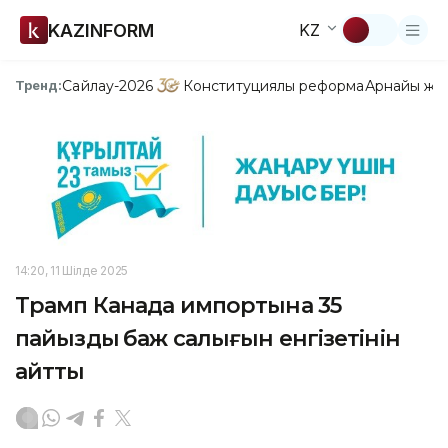
KAZINFORM
KZ
Сайлау-2026
Конституциялық реформа
Арнайы жо
Тренд:
14:20, 11 Шілде 2025
Трамп Канада импортына 35
пайыздық баж салығын енгізетінін
айтты