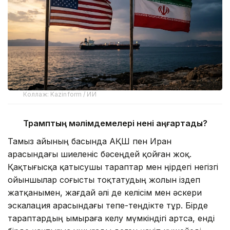
Коллаж: Kazinform / ИИ
Трамптың мәлімдемелері нені аңғартады?
Тамыз айының басында АҚШ пен Иран
арасындағы шиеленіс бәсеңдей қойған жоқ.
Қақтығысқа қатысушы тараптар мен өңірдегі негізгі
ойыншылар соғысты тоқтатудың жолын іздеп
жатқанымен, жағдай әлі де келісім мен әскери
эскалация арасындағы тепе-теңдікте тұр. Бірде
тараптардың ымыраға келу мүмкіндігі артса, енді