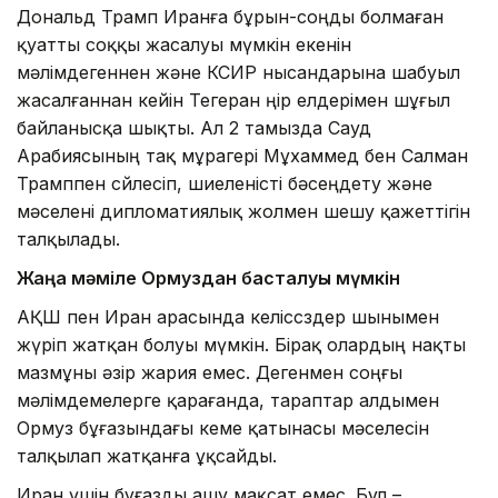
Дональд Трамп Иранға бұрын-соңды болмаған
қуатты соққы жасалуы мүмкін екенін
мәлімдегеннен және КСИР нысандарына шабуыл
жасалғаннан кейін Тегеран өңір елдерімен шұғыл
байланысқа шықты. Ал 2 тамызда Сауд
Арабиясының тақ мұрагері Мұхаммед бен Салман
Трамппен сөйлесіп, шиеленісті бәсеңдету және
мәселені дипломатиялық жолмен шешу қажеттігін
талқылады.
Жаңа мәміле Ормуздан басталуы мүмкін
АҚШ пен Иран арасында келіссөздер шынымен
жүріп жатқан болуы мүмкін. Бірақ олардың нақты
мазмұны әзір жария емес. Дегенмен соңғы
мәлімдемелерге қарағанда, тараптар алдымен
Ормуз бұғазындағы кеме қатынасы мәселесін
талқылап жатқанға ұқсайды.
Иран үшін бұғазды ашу мақсат емес. Бұл –