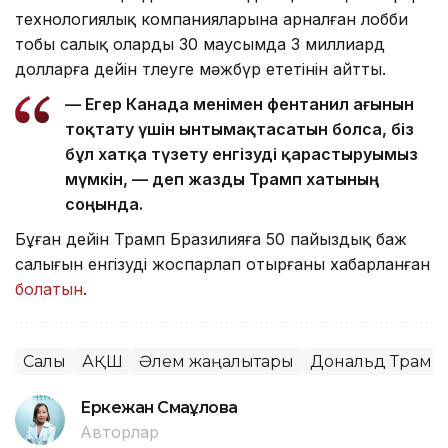
технологиялық компанияларына арналған лобби
тобы салық оларды 30 маусымда 3 миллиард
долларға дейін төлеуге мәжбүр ететінін айтты.
— Егер Канада менімен фентанил ағынын
тоқтату үшін ынтымақтасатын болса, біз
бұл хатқа түзету енгізуді қарастыруымыз
мүмкін, — деп жазды Трамп хатының
соңында.
Бұған дейін Трамп Бразилияға 50 пайыздық баж
салығын енгізуді жоспарлап отырғаны хабарланған
болатын
.
Салық
АҚШ
Әлем жаңалықтары
Дональд Трамп
Еркежан Смағұлова
Авторлар