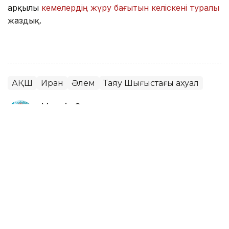
арқылы
кемелердің жүру бағытын келіскені туралы
жаздық.
АҚШ
Иран
Әлем
Таяу Шығыстағы ахуал
Мөлдір Снадин
Авторлар
18:30, 07 Тамыз 2026
Авиациядағы рекорд: ең ұзақ
коммерциялық жүк рейсі аяқталды