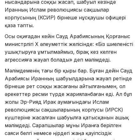
нысандарына соққы жасап, шабуыл кезінде
Иранның Ислам революциясы сақшылар
корпусының (КСИР) бірнеше нұсқаушы офицері
қаза тапты.
Осы оқиғадан кейін Сауд Арабиясының Қорғаныс
министрлігі X әлеуметтік желісінде: «Біз шиеленісті
ушықтыруға ұмтылмаймыз, бірақ кез келген
агрессияға жауап болады» деп мәлімдеді.
Мәлімдеменің тағы бір қыры бар. Бұған дейін Сауд
Арабиясы Иранның шабуылдарына жауап ретінде
бірнеше рет соққы жасағаны айтылғанымен, ол
әрекеттер ресми түрде жарияланбаған еді. Ал бұл
жолы Эр-Рияд Ирак аумағындағы Ислам
революциясы сақшыларының корпусы (ИРСК)
күштеріне жасалған шабуылға қатысқанын ашық
мәлімдеді. Сарапшылар мұны Иранға берілген
саяси белгі немесе өңірдегі жаңа қауіпсіздік