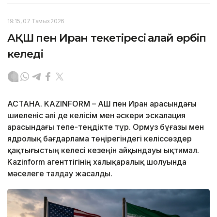
19:15, 07 Тамыз 2026
АҚШ пен Иран текетіресі қалай өрбіп
келеді
АСТАНА. KAZINFORM – АҚШ пен Иран арасындағы
шиеленіс әлі де келісім мен әскери эскалация
арасындағы тепе-теңдікте тұр. Ормуз бұғазы мен
ядролық бағдарлама төңірегіндегі келіссөздер
қақтығыстың келесі кезеңін айқындауы ықтимал.
Kazinform агенттігінің халықаралық шолуында
мәселеге талдау жасалды.