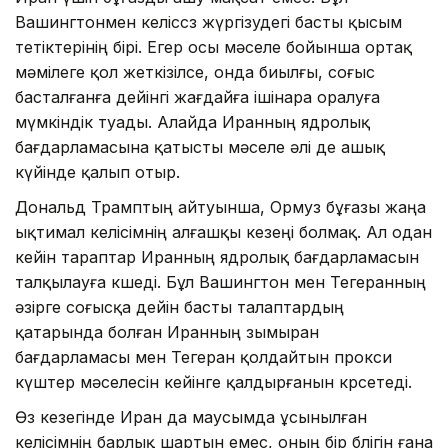
Вашингтонмен келіссөз жүргізудегі басты қысым
тетіктерінің бірі. Егер осы мәселе бойынша ортақ
мәмілеге қол жеткізілсе, онда биылғы, соғыс
басталғанға дейінгі жағдайға ішінара оралуға
мүмкіндік туады. Алайда Иранның ядролық
бағдарламасына қатысты мәселе әлі де ашық
күйінде қалып отыр.
Дональд Трамптың айтуынша, Ормуз бұғазы жаңа
ықтимал келісімнің алғашқы кезеңі болмақ. Ал одан
кейін тараптар Иранның ядролық бағдарламасын
талқылауға көшеді. Бұл Вашингтон мен Тегеранның
әзірге соғысқа дейін басты талаптардың
қатарында болған Иранның зымыран
бағдарламасы мен Тегеран қолдайтын прокси
күштер мәселесін кейінге қалдырғанын көрсетеді.
Өз кезегінде Иран да маусымда ұсынылған
келісімнің барлық шартын емес, оның бір бөлігін ғана