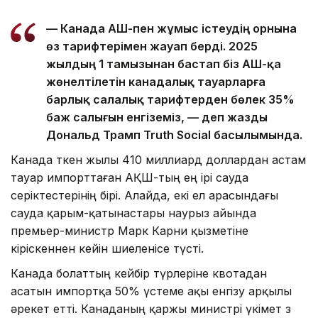
— Канада АҚШ-пен жұмыс істеудің орнына
өз тарифтерімен жауап берді. 2025
жылдың 1 тамызынан бастап біз АҚШ-қа
жөнелтілетін канадалық тауарларға
барлық салалық тарифтерден бөлек 35%
баж салығын енгіземіз, — деп жазды
Дональд Трамп Truth Social басылымында.
Канада өткен жылы 410 миллиард доллардан астам
тауар импорттаған АҚШ-тың ең ірі сауда
серіктестерінің бірі. Алайда, екі ел арасындағы
сауда қарым-қатынастары наурыз айында
премьер-министр Марк Карни қызметіне
кіріскеннен кейін шиеленісе түсті.
Канада болаттың кейбір түрлеріне квотадан
асатын импортқа 50% үстеме ақы енгізу арқылы
әрекет етті. Канаданың қаржы министрі үкімет өз