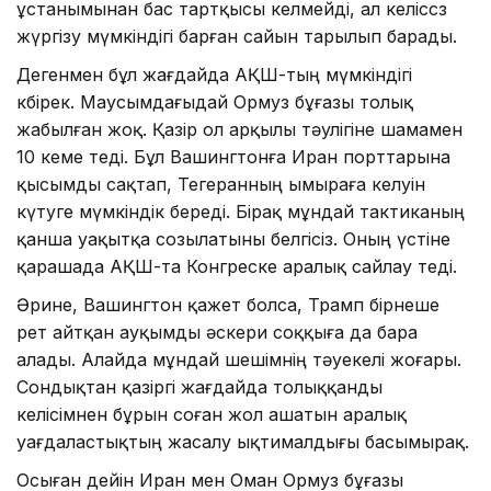
ұстанымынан бас тартқысы келмейді, ал келіссөз
жүргізу мүмкіндігі барған сайын тарылып барады.
Дегенмен бұл жағдайда АҚШ-тың мүмкіндігі
көбірек. Маусымдағыдай Ормуз бұғазы толық
жабылған жоқ. Қазір ол арқылы тәулігіне шамамен
10 кеме өтеді. Бұл Вашингтонға Иран порттарына
қысымды сақтап, Тегеранның ымыраға келуін
күтуге мүмкіндік береді. Бірақ мұндай тактиканың
қанша уақытқа созылатыны белгісіз. Оның үстіне
қарашада АҚШ-та Конгреске аралық сайлау өтеді.
Әрине, Вашингтон қажет болса, Трамп бірнеше
рет айтқан ауқымды әскери соққыға да бара
алады. Алайда мұндай шешімнің тәуекелі жоғары.
Сондықтан қазіргі жағдайда толыққанды
келісімнен бұрын соған жол ашатын аралық
уағдаластықтың жасалу ықтималдығы басымырақ.
Осыған дейін Иран мен Оман Ормуз бұғазы