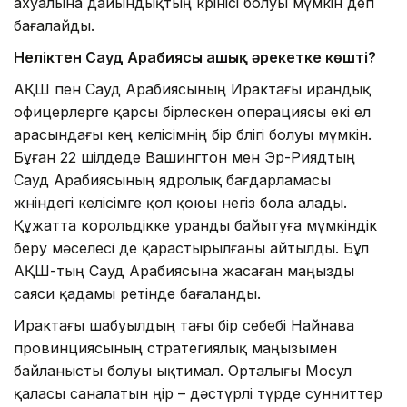
ахуалына дайындықтың көрінісі болуы мүмкін деп
бағалайды.
Неліктен Сауд Арабиясы ашық әрекетке көшті?
АҚШ пен Сауд Арабиясының Ирактағы ирандық
офицерлерге қарсы бірлескен операциясы екі ел
арасындағы кең келісімнің бір бөлігі болуы мүмкін.
Бұған 22 шілдеде Вашингтон мен Эр-Риядтың
Сауд Арабиясының ядролық бағдарламасы
жөніндегі келісімге қол қоюы негіз бола алады.
Құжатта корольдікке уранды байытуға мүмкіндік
беру мәселесі де қарастырылғаны айтылды. Бұл
АҚШ-тың Сауд Арабиясына жасаған маңызды
саяси қадамы ретінде бағаланды.
Ирактағы шабуылдың тағы бір себебі Найнава
провинциясының стратегиялық маңызымен
байланысты болуы ықтимал. Орталығы Мосул
қаласы саналатын өңір – дәстүрлі түрде сунниттер