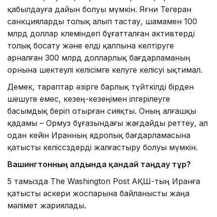
қабылдауға дайын болуы мүмкін. Яғни Тегеран
санкцияларды толық алып тастау, шамамен 100
млрд доллар көлеміндегі бұғатталған активтерді
толық босату және елді қалпына келтіруге
арналған 300 млрд долларлық бағдарламаның
орнына шектеулі келісімге келуге келісуі ықтимал.
Демек, тараптар әзірге барлық түйткілді бірден
шешуге емес, кезең-кезеңімен ілгерілеуге
басымдық беріп отырған сияқты. Оның алғашқы
қадамы – Ормуз бұғазындағы жағдайды реттеу, ал
одан кейін Иранның ядролық бағдарламасына
қатысты келіссөздерді жалғастыру болуы мүмкін.
Вашингтонның алдында қандай таңдау тұр?
5 тамызда The Washington Post АҚШ-тың Иранға
қатысты әскери жоспарына байланысты жаңа
мәлімет жариялады.