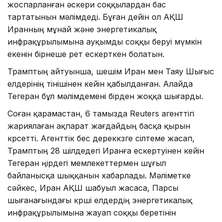
жоспарланған әскери соққылардан бас
тартатынын мәлімдеді. Бұған дейін ол АҚШ
Иранның мұнай және энергетикалық
инфрақұрылымына ауқымды соққы беруі мүмкін
екенін бірнеше рет ескерткен болатын.
Трамптың айтуынша, шешім Иран мен Таяу Шығыс
елдерінің өтінішінен кейін қабылданған. Алайда
Тегеран бұл мәлімдемені бірден жоққа шығарды.
Соған қарамастан, 6 тамызда Reuters агенттігі
жариялаған ақпарат жағдайдың басқа қырын
көрсетті. Агенттік бес дереккөзге сілтеме жасап,
Трамптың 28 шілдедегі Иранға ескертуінен кейін
Тегеран өңірдегі мемлекеттермен шұғыл
байланысқа шыққанын хабарлады. Мәліметке
сәйкес, Иран АҚШ шабуыл жасаса, Парсы
шығанағындағы көрші елдердің энергетикалық
инфрақұрылымына жауап соққы беретінін