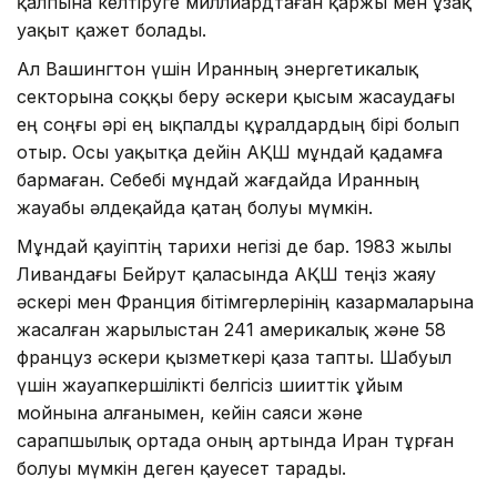
қалпына келтіруге миллиардтаған қаржы мен ұзақ
уақыт қажет болады.
Ал Вашингтон үшін Иранның энергетикалық
секторына соққы беру әскери қысым жасаудағы
ең соңғы әрі ең ықпалды құралдардың бірі болып
отыр. Осы уақытқа дейін АҚШ мұндай қадамға
бармаған. Себебі мұндай жағдайда Иранның
жауабы әлдеқайда қатаң болуы мүмкін.
Мұндай қауіптің тарихи негізі де бар. 1983 жылы
Ливандағы Бейрут қаласында АҚШ теңіз жаяу
әскері мен Франция бітімгерлерінің казармаларына
жасалған жарылыстан 241 америкалық және 58
француз әскери қызметкері қаза тапты. Шабуыл
үшін жауапкершілікті белгісіз шииттік ұйым
мойнына алғанымен, кейін саяси және
сарапшылық ортада оның артында Иран тұрған
болуы мүмкін деген қауесет тарады.