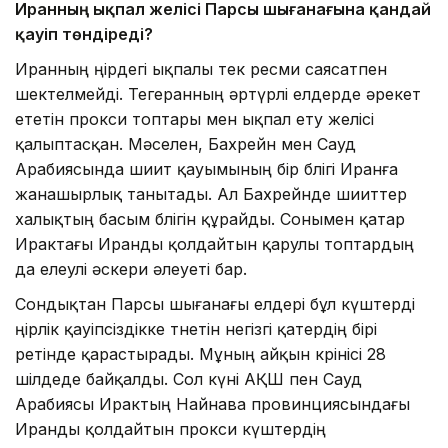
Иранның ықпал желісі Парсы шығанағына қандай
қауіп төндіреді?
Иранның өңірдегі ықпалы тек ресми саясатпен
шектелмейді. Тегеранның әртүрлі елдерде әрекет
ететін прокси топтары мен ықпал ету желісі
қалыптасқан. Мәселен, Бахрейн мен Сауд
Арабиясында шиит қауымының бір бөлігі Иранға
жанашырлық танытады. Ал Бахрейнде шииттер
халықтың басым бөлігін құрайды. Сонымен қатар
Ирактағы Иранды қолдайтын қарулы топтардың
да елеулі әскери әлеуеті бар.
Сондықтан Парсы шығанағы елдері бұл күштерді
өңірлік қауіпсіздікке төнетін негізгі қатердің бірі
ретінде қарастырады. Мұның айқын көрінісі 28
шілдеде байқалды. Сол күні АҚШ пен Сауд
Арабиясы Ирактың Найнава провинциясындағы
Иранды қолдайтын прокси күштердің