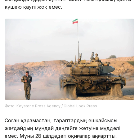
күшею қаупі жоқ емес.
Фото: Keystone Press Agency / Global Look Press
Соған қарамастан, тараптардың ешқайсысы
жағдайдың мұндай деңгейге жетуіне мүдделі
емес. Мұны 28 шілдедегі оқиғалар аңғартты.