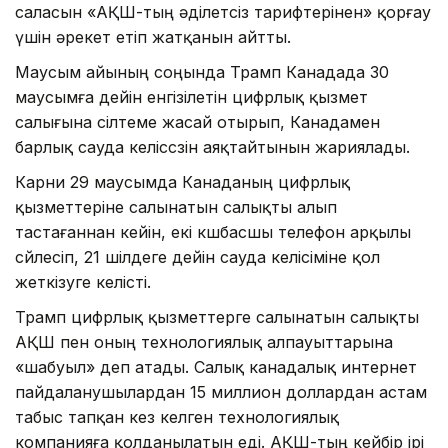
саласын «АҚШ-тың әділетсіз тарифтерінен» қорғау
үшін әрекет етіп жатқанын айтты.
Маусым айының соңында Трамп Канадада 30
маусымға дейін енгізілетін цифрлық қызмет
салығына сілтеме жасай отырып, Канадамен
барлық сауда келіссөзін аяқтайтынын жариялады.
Карни 29 маусымда Канаданың цифрлық
қызметтеріне салынатын салықты алып
тастағаннан кейін, екі көшбасшы телефон арқылы
сөйлесіп, 21 шілдеге дейін сауда келісіміне қол
жеткізуге келісті.
Трамп цифрлық қызметтерге салынатын салықты
АҚШ пен оның технологиялық алпауыттарына
«шабуыл» деп атады. Салық канадалық интернет
пайдаланушылардан 15 миллион доллардан астам
табыс тапқан кез келген технологиялық
компанияға қолданылатын еді. АҚШ-тың кейбір ірі