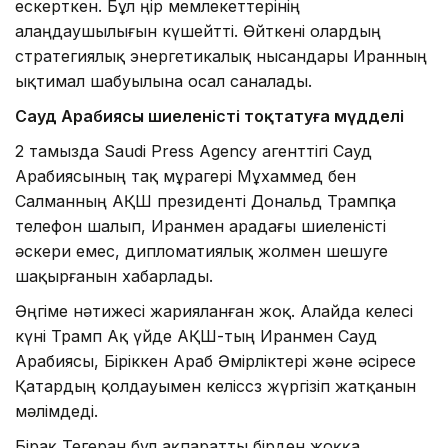
ескерткен. Бұл өңір мемлекеттерінің
алаңдаушылығын күшейтті. Өйткені олардың
стратегиялық энергетикалық нысандары Иранның
ықтимал шабуылына осал саналады.
Сауд Арабиясы шиеленісті тоқтатуға мүдделі
2 тамызда Saudi Press Agency агенттігі Сауд
Арабиясының тақ мұрагері Мұхаммед бен
Салманның АҚШ президенті Дональд Трампқа
телефон шалып, Иранмен арадағы шиеленісті
әскери емес, дипломатиялық жолмен шешуге
шақырғанын хабарлады.
Әңгіме нәтижесі жарияланған жоқ. Алайда келесі
күні Трамп Ақ үйде АҚШ-тың Иранмен Сауд
Арабиясы, Біріккен Араб Әмірліктері және әсіресе
Қатардың қолдауымен келіссөз жүргізіп жатқанын
мәлімдеді.
Бірақ Тегеран бұл ақпаратты бірден жоққа