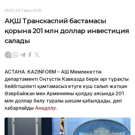
05:50, 09 Тамыз 2026
АҚШ Транскаспий бастамасы
қорына 201 млн доллар инвестиция
салады
АСТАНА. KAZINFORM – АҚШ Мемлекеттік
департаменті Оңтүстік Кавказда берік әрі тұрақты
бейбітшілікті қамтамасыз етуге күш салып жатқан
Әзербайжан мен Арменияны қолдау аясында 201
млн доллар бөлу туралы шешім қабылдады, деп
хабарлайды
Анадолу
.