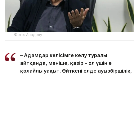
Фото: Анадолу
– Адамдар келісімге келу туралы
айтқанда, меніңше, қазір – ол үшін ең
қолайлы уақыт. Өйткені елде ауызбіршілік,
күш пен бірлік бар. Менің білуімше, Иран бұл
соғыс пен қақтығыстан жеңімпаз әрі қуатты
мемлекет ретінде шыққан ел саналады, –
деді Масуд Пезешкиан президент
қызметіне кіріскеннен бергі екінші
баспасөз мәслихатында.
Ол қазіргі жағдай келісімге қол жеткізуге және
шешілмеген мәселелерді диалог арқылы реттеуге