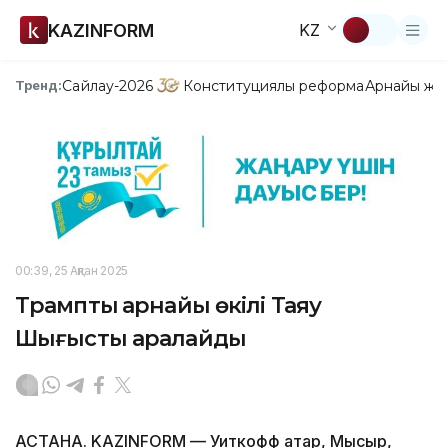
KAZINFORM
KZ
Сайлау-2026
Конституциялық реформа
Арнайы жо
Тренд:
00:39, 25 Ақпан 2025
Трамптың арнайы өкілі Таяу
Шығысты аралайды
АСТАНА. KAZINFORM — Уиткофф Қатар, Мысыр,