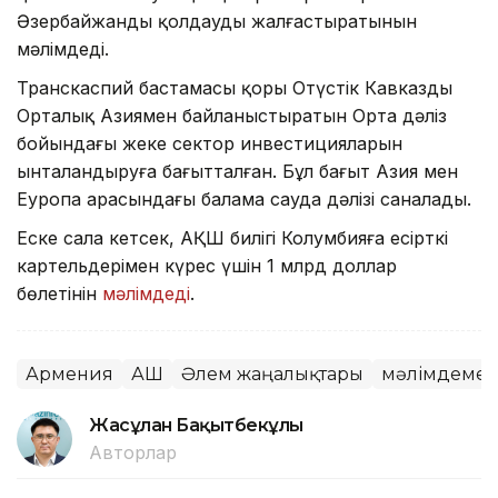
Әзербайжанды қолдауды жалғастыратынын
мәлімдеді.
Транскаспий бастамасы қоры Оңтүстік Кавказды
Орталық Азиямен байланыстыратын Орта дәліз
бойындағы жеке сектор инвестицияларын
ынталандыруға бағытталған. Бұл бағыт Азия мен
Еуропа арасындағы балама сауда дәлізі саналады.
Еске сала кетсек, АҚШ билігі Колумбияға есірткі
картельдерімен күрес үшін 1 млрд доллар
бөлетінін
мәлімдеді
.
Армения
АҚШ
Әлем жаңалықтары
мәлімдеме
Жасұлан Бақытбекұлы
Авторлар