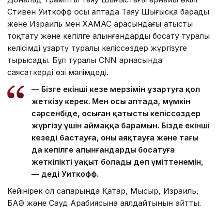
Стивен Уиткофф осы аптада Таяу Шығысқа барады
және Израиль мен ХАМАС арасындағы атысты
тоқтату және кепілге алынғандарды босату туралы
келісімді ұзарту туралы келіссөздер жүргізуге
тырысады. Бұл туралы CNN арнасында
саясаткердің өзі мәлімдеді.
— Бізге екінші кезең мерзімін ұзартуға қол
жеткізу керек. Мен осы аптада, мүмкін
сәрсенбіде, осыған қатысты келіссөздер
жүргізу үшін аймаққа барамын. Бізде екінші
кезеңді бастауға, оны аяқтауға және тағы
да кепілге алынғандарды босатуға
жеткілікті уақыт болады деп үміттенемін,
— деді Уиткофф.
Кейінірек ол сапарында Қатар, Мысыр, Израиль,
БАӘ және Сауд Арабиясына аялдайтынын айтты.