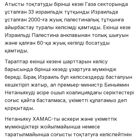
Атысты тоқтатудың бірінші кезеңі Газа секторында
ұсталған 33 израильдік тұтқынды Израильде
ұсталған 2000-ға жуық палестиналық тұтқынға
айырбастау туралы келісімді қамтиды. Екінші кезең
Израильдің Палестина анклавынан толық шығуын
және қалған 60-қа жуық кепілді босатуды
қамтиды.
Тараптар екінші кезеңнің шарттарын келісу
барысында бірінші кезеңді ұзартуға мүмкіндік
береді. Бірақ Израиль бұл келіссөздердің басталуын
кешіктіріп жатыр, ал премьер-министр Биньямин
Нетаньяхудің әсіре оңшыл коалициядағы серіктестері
соғыс қайта басталмаса, үкіметті құлатамыз деп
қорқытады.
Нетаньяху ХАМАС-тың әскери және үкіметтік
мүмкіндіктері жойылмайынша немесе
таратылмайынша соғысты тоқтатуға келіспейтінін