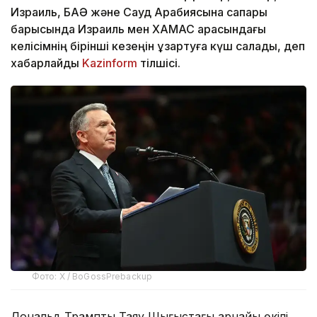
Израиль, БАӘ және Сауд Арабиясына сапары
барысында Израиль мен ХАМАС арасындағы
келісімнің бірінші кезеңін ұзартуға күш салады, деп
хабарлайды
Kazinform
тілшісі.
Фото: X / BoGossPrebackup
Дональд Трамптың Таяу Шығыстағы арнайы өкілі