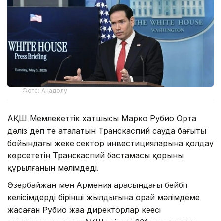
Фото: Анадолу
АҚШ Мемлекеттік хатшысы Марко Рубио Орта
дәліз деп те аталатын Транскаспий сауда бағыты
бойындағы жеке сектор инвестицияларына қолдау
көрсететін Транскаспий бастамасы қорының
құрылғанын мәлімдеді.
Әзербайжан мен Армения арасындағы бейбіт
келісімдердің бірінші жылдығына орай мәлімдеме
жасаған Рубио жаңа директорлар кеңесі