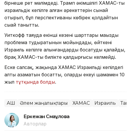
бірнеше рет мәлімдеді. Трамп әкімшілігі ХАМАС-тың
израильдік кепілге алған әрекеттерін сынай
отырып, бұл перспективаны көбірек қолдайтын
сыңай танытты.
Уиткофф таяуда екінші кезеңнің шарттары маңызды
проблема тудыратынын мойындады, өйткені
Израиль кепілге алынғандарды босатуды қалайды,
бірақ ХАМАС-ты билікте қалдырғысы келмейді.
Еске салсақ, жақында ХАМАС Израильдің кепілдегі
алты азаматын босатты, олардың екеуі шамамен 10
жыл
тұтқында болды
.
АҚШ
Әлем жаңалықтары
ХАМАС
Израиль
Тая
Еркежан Смағұлова
Авторлар