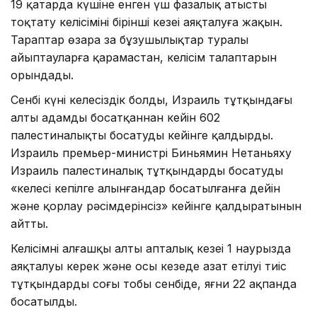
19 қаңтарда күшіне енген үш фазалық атысты
тоқтату келісімінің бірінші кезеңі аяқталуға жақын.
Тараптар өзара заң бұзушылықтар туралы
айыптауларға қарамастан, келісім талаптарын
орындады.
Сенбі күні келеңсіздік болды, Израиль тұтқындағы
алты адамды босатқаннан кейін 602
палестиналықты босатуды кейінге қалдырды.
Израиль премьер-министрі Биньямин Нетаньяху
Израиль палестиналық тұтқындарды босатуды
«келесі кепілге алынғандар босатылғанға дейін
және қорлау рәсімдерінсіз» кейінге қалдыратынын
айтты.
Келісімнің алғашқы алты апталық кезеңі 1 наурызда
аяқталуы керек және осы кезеңде азат етілуі тиіс
тұтқындардың соңғы тобы сенбіде, яғни 22 ақпанда
босатылды.