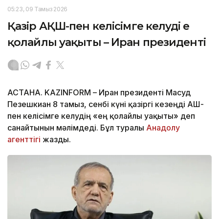
05:23, 09 Тамыз 2026
Қазір АҚШ-пен келісімге келудің ең
қолайлы уақыты – Иран президенті
АСТАНА. KAZINFORM – Иран президенті Масуд
Пезешкиан 8 тамыз, сенбі күні қазіргі кезеңді АҚШ-
пен келісімге келудің «ең қолайлы уақыты» деп
санайтынын мәлімдеді. Бұл туралы
Анадолу
агенттігі
жазды.