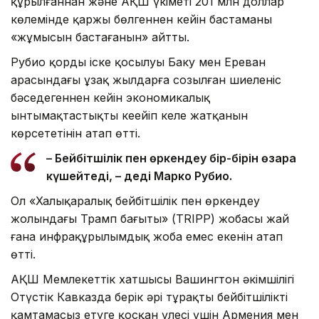
құрылғаннан және АҚШ үкіметі 201 млн доллар
көлемінде қаржы бөлгеннен кейін бастаманың
«жұмысын бастағанын» айтты.
Рубио қордың іске қосылуы Баку мен Ереван
арасындағы ұзақ жылдарға созылған шиеленіс
бәсеңдегеннен кейін экономикалық
ынтымақтастықтың кеңейіп келе жатқанын
көрсететінін атап өтті.
– Бейбітшілік пен өркендеу бір-бірін өзара
күшейтеді, – деді Марко Рубио.
Ол «Халықаралық бейбітшілік пен өркендеу
жолындағы Трамп бағыты» (TRIPP) жобасы жай
ғана инфрақұрылымдық жоба емес екенін атап
өтті.
АҚШ Мемлекеттік хатшысы Вашингтон әкімшілігі
Оңтүстік Кавказда берік әрі тұрақты бейбітшілікті
қамтамасыз етуге қосқан үлесі үшін Армения мен