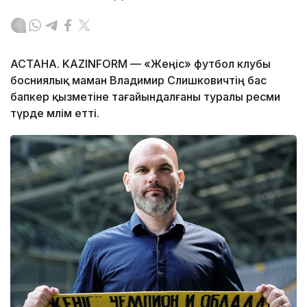
АСТАНА. KAZINFORM — «Жеңіс» футбол клубы
босниялық маман Владимир Слишковичтің бас
бапкер қызметіне тағайындалғаны туралы ресми
түрде мәлім етті.