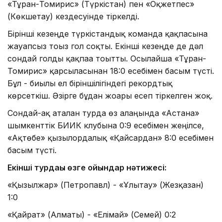
«Тұран-Томирис» (Түркістан) пен «Оқжетпес»
(Көкшетау) кездесуінде тіркелді.
Бірінші кезеңде түркістандық команда қақпасына
жауапсыз тоғыз гол соқты. Екінші кезеңде де дәл
сондай голды қақпаға тоғытты. Осылайша «Тұран-
Томирис» қарсыласынан 18:0 есебімен басым түсті.
Бұл - биылғы ел біріншілігіндегі рекордтық
көрсеткіш. Әзірге бұдан жоғары есеп тіркелген жоқ.
Сондай-ақ аталған турда өз алаңында «Астана»
шымкенттік БИИК клубына 0:9 есебімен жеңілсе,
«Ақтөбе» қызылордалық «Қайсардан» 8:0 есебімен
басым түсті.
Екінші турдағы өзге ойындар нәтижесі:
«Қызылжар» (Петропавл) - «Ұлытау» (Жезқазған)
1:0
«Қайрат» (Алматы) - «Елімай» (Семей) 0:2