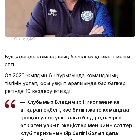
Фото: ҚФФ
Бұл жөнінде команданың баспасөз қызметі мәлім
етті.
Ол 2026 жылдың 6 наурызында команданың
тізгінін ұстап, осы уақыт аралығында бас бапкер
ретінде 19 кездесу өткізді.
— Клубымыз Владимир Николаевичке
атқарған еңбегі, кәсібилігі және командаға
қосқан үлесі үшін алғыс білдіреді. Бірге
өткізген уақыт, жеңістер мен қиын сәттер
клуб тарихының бір бөлігі болып қала