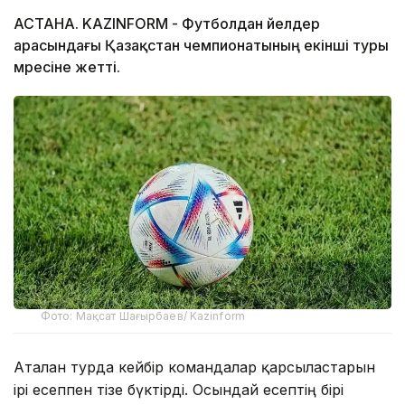
АСТАНА. KAZINFORM - Футболдан әйелдер
арасындағы Қазақстан чемпионатының екінші туры
мәресіне жетті.
Фото: Мақсат Шағырбаев/ Kazinform
Аталған турда кейбір командалар қарсыластарын
ірі есеппен тізе бүктірді. Осындай есептің бірі