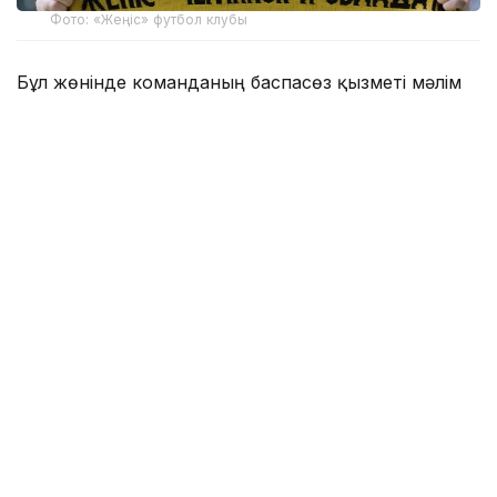
Фото: «Жеңіс» футбол клубы
Бұл жөнінде команданың баспасөз қызметі мәлім
етті.
Жанкүйерлер тәжірибелі маманды Ресейдің
«Спартак» (Мәскеу) пен «Оренбург» клубтарындағы
қызметі арқылы жақсы біледі. Босниялық 43
жастағы маман «Спартак» клубын басқарған кезде
Ресей Премьер-Лигасында бірде-бір рет жеңіліс
таппаған және айдың үздік бапкері деп танылған.
Ол өзінің бапкерлік жолын босниялық «Зриньски»
командасында бастаған. Сондай-ақ Қытай, Сауд
Арабиясы клубтарында және Босния мен
Герцеговинаның жасөспірімдер құрамасында
жұмыс істеу тәжірибесі бар.
Еске салсақ, бұдан бұрын «Жеңіс» футбол клубы