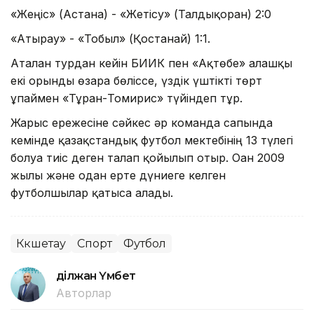
«Жеңіс» (Астана) - «Жетісу» (Талдықорған) 2:0
«Атырау» - «Тобыл» (Қостанай) 1:1.
Аталған турдан кейін БИИК пен «Ақтөбе» алғашқы
екі орынды өзара бөліссе, үздік үштікті төрт
ұпаймен «Тұран-Томирис» түйіндеп тұр.
Жарыс ережесіне сәйкес әр команда сапында
кемінде қазақстандық футбол мектебінің 13 түлегі
болуға тиіс деген талап қойылып отыр. Оған 2009
жылы және одан ерте дүниеге келген
футболшылар қатыса алады.
Көкшетау
Спорт
Футбол
Әділжан Үмбет
Авторлар