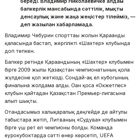
береді. Владимир Николаевичке алдағы
бапкерлік мансабында сәттілік, мықты
денсаулық және жаңа жеңістер тілейміз, —
деп жазылған хабарламада.
Владимир Чебурин спорттағы жолын Қарағанды
қаласында бастап, жергілікті «Шахтер» клубында
доп тепкен.
Бапкер ретінде Қарағандының «Шахтер» клубымен
бірге 2009 жылы Қазақстан чемпионатының қола
жүлдесіне қол жеткізді. Сондай-ақ ел кубогының
финалына жолдама алды. Оған қоса «Окжетпес»
клубын қайтадан Қазақстан Премьер-лигасына
алып шықты.
Отандасымыз халықаралық деңгейде де айтулы
табыстарға жетіп, Литваның «Судува» клубымен
бірге үш рет ел чемпионы болды. Команда
еурокубоктарда сәтті өнер көрсетіп, UEFA