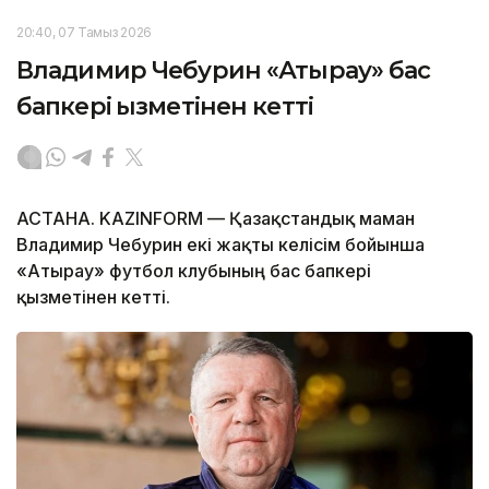
20:40, 07 Тамыз 2026
Владимир Чебурин «Атырау» бас
бапкері қызметінен кетті
АСТАНА. KAZINFORM — Қазақстандық маман
Владимир Чебурин екі жақты келісім бойынша
«Атырау» футбол клубының бас бапкері
қызметінен кетті.