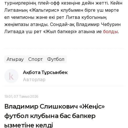
турнирлерінің плей-офф кезеңіне дейін жетті. Кейін
Литваның «Жальгирис» клубымен бірге үш мәрте
ел чемпионы және екі рет Литва кубогының
жеңімпазы атанды. Сондай-ақ Владимир Чебурин
Литвада үш рет «Жыл бапкері» атағына ие
болды
.
Атырау
Спорт
Футбол
Ақбота Тұрсынбек
Авторлар
19:01, 07 Тамыз 2026
Владимир Слишкович «Жеңіс»
футбол клубына бас бапкер
қызметіне келді