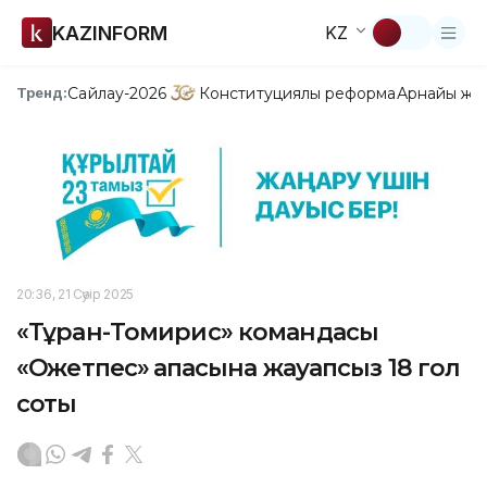
KAZINFORM
KZ
Сайлау-2026
Конституциялық реформа
Арнайы жо
Тренд:
20:36, 21 Сәуір 2025
«Тұран-Томирис» командасы
«Оқжетпес» қақпасына жауапсыз 18 гол
соқты