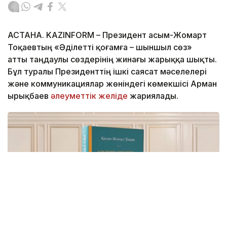
АСТАНА. KAZINFORM – Президент Қасым-Жомарт
Тоқаевтың «Әділетті қоғамға – шыншыл сөз»
атты таңдаулы сөздерінің жинағы жарыққа шықты.
Бұл туралы Президенттің ішкі саясат мәселелері
және коммуникациялар жөніндегі көмекшісі Арман
Қырықбаев
әлеуметтік желіде
жариялады.