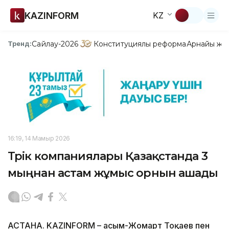
KAZINFORM
KZ
Сайлау-2026
Конституциялық реформа
Арнайы жо
Тренд:
16:19, 14 Мамыр 2026
Түрік компаниялары Қазақстанда 3
мыңнан астам жұмыс орнын ашады
АСТАНА. KAZINFORM – Қасым-Жомарт Тоқаев пен