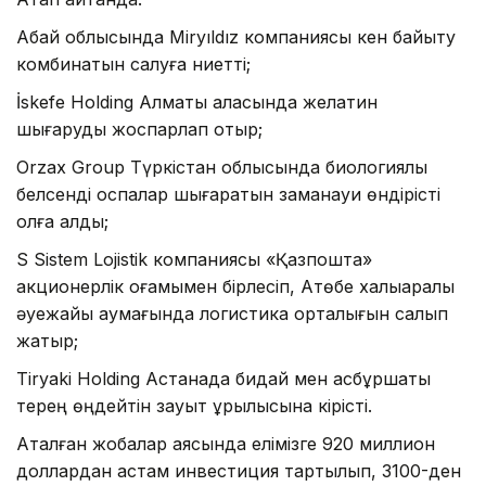
Абай облысында Miryıldız компаниясы кен байыту
комбинатын салуға ниетті;
İskefe Holding Алматы қаласында желатин
шығаруды жоспарлап отыр;
Orzax Group Түркістан облысында биологиялық
белсенді қоспалар шығаратын заманауи өндірісті
қолға алды;
S Sistem Lojistik компаниясы «Қазпошта»
акционерлік қоғамымен бірлесіп, Ақтөбе халықаралық
әуежайы аумағында логистика орталығын салып
жатыр;
Tiryaki Holding Астанада бидай мен асбұршақты
терең өңдейтін зауыт құрылысына кірісті.
Аталған жобалар аясында елімізге 920 миллион
доллардан астам инвестиция тартылып, 3100-ден