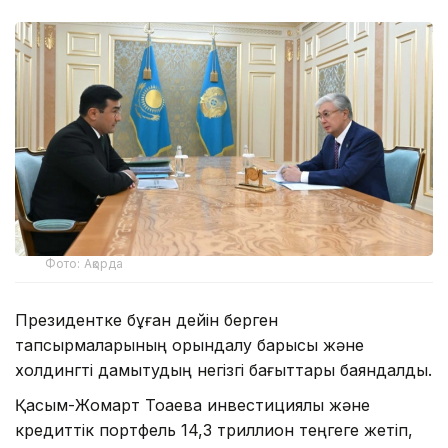
Фото: Ақорда
Президентке бұған дейін берген
тапсырмаларының орындалу барысы және
холдингті дамытудың негізгі бағыттары баяндалды.
Қасым-Жомарт Тоқаевқа инвестициялық және
кредиттік портфель 14,3 триллион теңгеге жетіп,