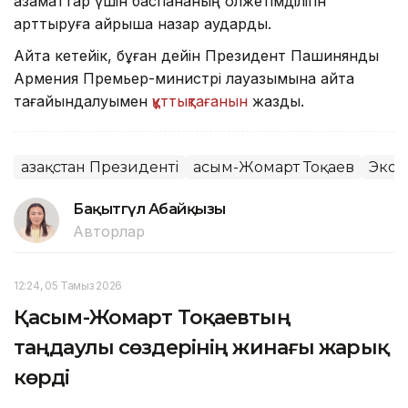
азаматтар үшін баспананың қолжетімділігін
арттыруға айрықша назар аударды.
Айта кетейік, бұған дейін Президент Пашинянды
Армения Премьер-министрі лауазымына қайта
тағайындалуымен
құттықтағанын
жаздық.
Қазақстан Президенті
Қасым-Жомарт Тоқаев
Экон
Бақытгүл Абайқызы
Авторлар
12:24, 05 Тамыз 2026
Қасым-Жомарт Тоқаевтың
таңдаулы сөздерінің жинағы жарық
көрді