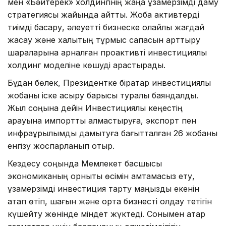
мен «Бәйтерек» холдингінің жаңа ұзақмерзімді даму
стратегиясы жайында айтты. Жоба активтерді
тиімді басқару, әлеуетті бизнеске қолайлы жағдай
жасау және халықтың тұрмыс сапасын арттыру
шараларына арналған проактивті инвестициялық
холдинг моделіне көшуді қарастырады.
Бұдан бөлек, Президентке бірқатар инвестициялық
жобаны іске асыру барысы туралы баяндалды.
Жыл соңына дейін Инвестициялық кеңестің
қарауына импортты алмастыруға, экспорт пен
инфрақұрылымды дамытуға бағытталған 26 жобаны
енгізу жоспарланып отыр.
Кездесу соңында Мемлекет басшысы
экономиканың орнықты өсімін қамтамасыз ету,
ұзақмерзімді инвестиция тарту маңызды екенін
атап өтіп, шағын және орта бизнесті қолдау тетігін
күшейту жөнінде міндет жүктеді. Сонымен қатар