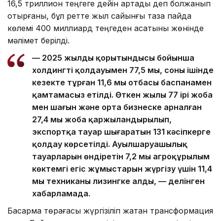
16,5 триллион теңгеге дейін артады деп болжанып
отырғаны, бұл ретте жыл сайынғы таза пайда
көлемі 400 миллиард теңгеден асатыны жөнінде
мәлімет берілді.
— 2025 жылдың қорытындысы бойынша
холдингтің қолдауымен 77,5 мың, соның ішінде
кезекте тұрған 11,6 мың отбасы баспанамен
қамтамасыз етілді. Өткен жылы 77 ірі жоба
мен шағын және орта бизнеске арналған
27,4 мың жоба қаржыландырылып,
экспортқа тауар шығаратын 131 кәсіпкерге
қолдау көрсетілді. Ауылшаруашылық
тауарларын өндіретін 7,2 мың агроқұрылым
көктемгі егіс жұмыстарын жүргізу үшін 11,4
мың техниканы лизингке алды, — делінген
хабарламада.
Басқарма төрағасы жүргізіліп жатқан трансформация