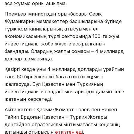
аса жұмыс орны ашылмақ.
Премьер-министрдің орынбасары Серік
Жұманғарин мемлекеттер басшыларына бүгінде
түрік компанияларының қатысуымен ел
экономикасының түрлі секторында 100-ге жуық
инвестициялық жоба жүзеге асырылғанын
баяндады. Олардың жалпы сомасы – 4 миллиард
доллар шамасында.
Қазіргі кезде құны 4 миллиард долларды құрайтын
тағы 50 бірлескен жобаға қатысты жұмыс
жалғасуда. Бұл Қазақстан мен Түркияның
инвестициялық ықпалдастығы қарқынды дамып келе
жатқанын көрсетеді.
Айта кетелік Қасым-Жомарт Тоқаев пен Режеп
Тайип Ердоған Қазақстан – Түркия Жоғары
деңгейдегі стратегиялық ынтымақтастық кеңесінің
алтыншы отырысын
өткізген еді
.