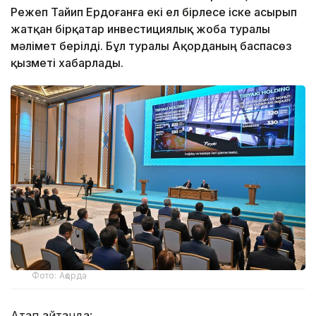
Режеп Тайип Ердоғанға екі ел бірлесе іске асырып
жатқан бірқатар инвестициялық жоба туралы
мәлімет берілді. Бұл туралы Ақорданың баспасөз
қызметі хабарлады.
Фото: Ақорда
Атап айтқанда: