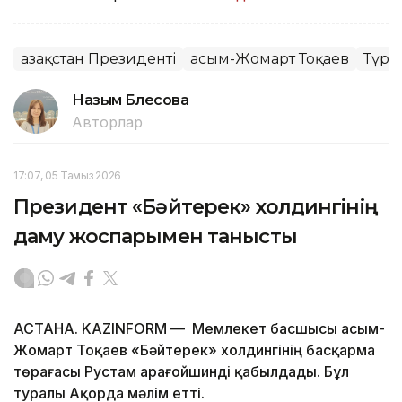
Қазақстан Президенті
Қасым-Жомарт Тоқаев
Түрк
Назым Бөлесова
Авторлар
17:07, 05 Тамыз 2026
Президент «Бәйтерек» холдингінің
даму жоспарымен танысты
АСТАНА. KAZINFORM — Мемлекет басшысы Қасым-
Жомарт Тоқаев «Бәйтерек» холдингінің басқарма
төрағасы Рустам Қарағойшинді қабылдады. Бұл
туралы Ақорда мәлім етті.