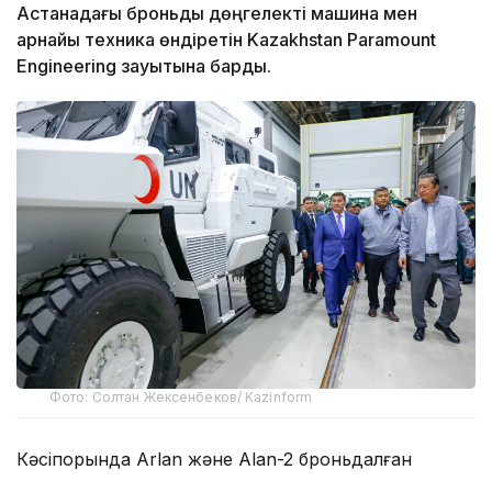
Астанадағы броньды дөңгелекті машина мен
арнайы техника өндіретін Kazakhstan Paramount
Engineering зауытына барды.
Фото: Солтан Жексенбеков/ Kazinform
Кәсіпорында Arlan және Alan-2 броньдалған
дөңгелекті машиналары, Barys жауынгерлік