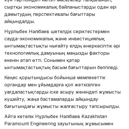
сыртқы экономикалық байланыстарды одан әрі
дамытудың перспективалы бағыттары
айқындалды.
Нұрлыбек Нәлібаев шетелдік серіктестермен
сауда-экономикалық және инвестициялық
ынтымақтастықты нығайту елдің өнеркәсіптік әрі
технологиялық дамуының маңызды факторы
екенін атап өтті. Сонымен қатар
ынтымақтастықтың басым бағыттарын белгіледі.
Кеңес қорытындысы бойынша мемлекеттік
органдар мен ұйымдарға қол жеткізілген
уағдаластықтарды іске асыру жөніндегі жұмысты
күшейту, жаңа бастамаларды айқындау
бағытындағы жұмысты жалғастыру тапсырылды.
Айта кетелік Нұрлыбек Нәлібаев Kazakhstan
Paramount Engineering зауытының жұмысымен