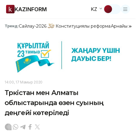
KAZINFORM
KZ
Сайлау-2026
Конституциялық реформа
Арнайы жо
Тренд:
14:00, 17 Мамыр 2020
Түркістан мен Алматы
облыстарында өзен суының
деңгейі көтеріледі