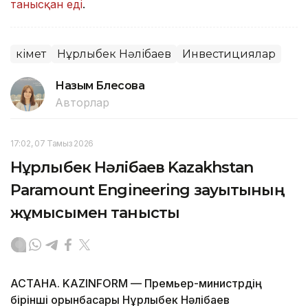
танысқан еді
.
Үкімет
Нұрлыбек Нәлібаев
Инвестициялар
Назым Бөлесова
Авторлар
17:02, 07 Тамыз 2026
Нұрлыбек Нәлібаев Kazakhstan
Paramount Engineering зауытының
жұмысымен танысты
АСТАНА. KAZINFORM — Премьер-министрдің
бірінші орынбасары Нұрлыбек Нәлібаев