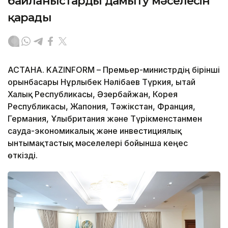
байланыстарды дамыту мәселесін
қарады
АСТАНА. KAZINFORM – Премьер-министрдің бірінші
орынбасары Нұрлыбек Нәлібаев Түркия, Қытай
Халық Республикасы, Әзербайжан, Корея
Республикасы, Жапония, Тәжікстан, Франция,
Германия, Ұлыбритания және Түрікменстанмен
сауда-экономикалық және инвестициялық
ынтымақтастық мәселелері бойынша кеңес
өткізді.