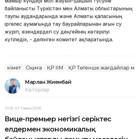
мамыр күндері мол жауын-шашын түсуіне
байланысты Түркістан мен Алматы облыстарының
таулы аудандарында және Алматы қаласының
іргелес аумағында тау баурайларынан ағын су
жүріп, өзендердегі су деңгейінің көтерілуі
күтіледі», - делінген комитет ақпаратында.
Үкімет
Оқиға
ҚР ІІМ
ҚР Төтенше жағдайлар мин
Марлан Жиембай
Авторлар
21:18, 07 Тамыз 2026
Вице-премьер негізгі серіктес
елдермен экономикалық