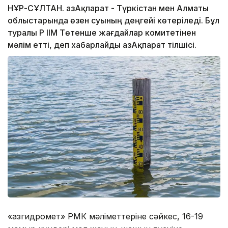
НҰР-СҰЛТАН. ҚазАқпарат - Түркістан мен Алматы
облыстарында өзен суының деңгейі көтеріледі. Бұл
туралы ҚР ІІМ Төтенше жағдайлар комитетінен
мәлім етті, деп хабарлайды ҚазАқпарат тілшісі.
«Қазгидромет» РМК мәліметтеріне сәйкес, 16-19