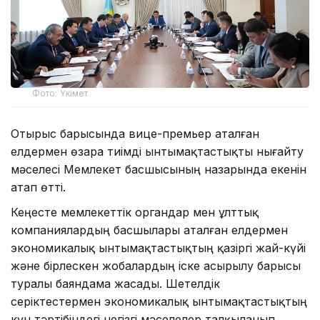
Фото: Үкімет
Отырыс барысында вице-премьер аталған
елдермен өзара тиімді ынтымақтастықты нығайту
мәселесі Мемлекет басшысының назарында екенін
атап өтті.
Кеңесте мемлекеттік органдар мен ұлттық
компаниялардың басшылары аталған елдермен
экономикалық ынтымақтастықтың қазіргі жай-күйі
және бірлескен жобалардың іске асырылу барысы
туралы баяндама жасады. Шетелдік
серіктестермен экономикалық ынтымақтастықтың
күн тәртібіндегі негізгі мәселелер талқыланып,