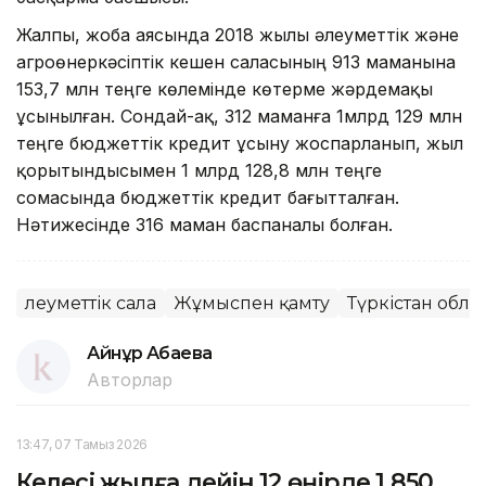
Жалпы, жоба аясында 2018 жылы әлеуметтік және
агроөнеркәсіптік кешен саласының 913 маманына
153,7 млн теңге көлемінде көтерме жәрдемақы
ұсынылған. Сондай-ақ, 312 маманға 1млрд 129 млн
теңге бюджеттік кредит ұсыну жоспарланып, жыл
қорытындысымен 1 млрд 128,8 млн теңге
сомасында бюджеттік кредит бағытталған.
Нәтижесінде 316 маман баспаналы болған.
Әлеуметтік сала
Жұмыспен қамту
Түркістан обл
Айнұр Ақбаева
Авторлар
13:47, 07 Тамыз 2026
Келесі жылға дейін 12 өңірде 1 850