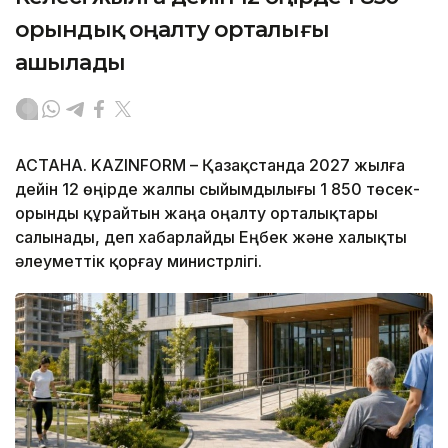
орындық оңалту орталығы
ашылады
АСТАНА. KAZINFORM – Қазақстанда 2027 жылға
дейін 12 өңірде жалпы сыйымдылығы 1 850 төсек-
орынды құрайтын жаңа оңалту орталықтары
салынады, деп хабарлайды Еңбек және халықты
әлеуметтік қорғау министрлігі.