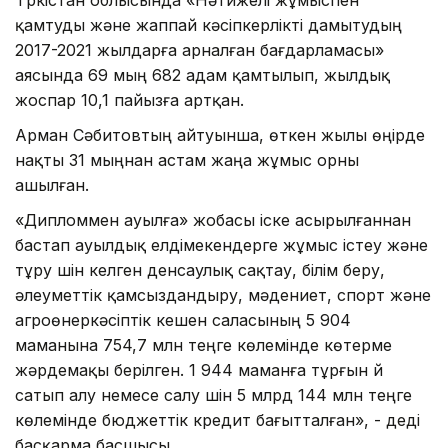
қамтуды және жаппай кәсіпкерлікті дамытудың
2017-2021 жылдарға арналған бағдарламасы»
аясында 69 мың 682 адам қамтылып, жылдық
жоспар 10,1 пайызға артқан.
Арман Сәбитовтың айтуынша, өткен жылы өңірде
нақты 31 мыңнан астам жаңа жұмыс орны
ашылған.
«Дипломмен ауылға» жобасы іске асырылғаннан
бастап ауылдық елдімекендерге жұмыс істеу және
тұру үшін келген денсаулық сақтау, білім беру,
әлеуметтік қамсыздандыру, мәдениет, спорт және
агроөнеркәсіптік кешен саласының 5 904
маманына 754,7 млн теңге көлемінде көтерме
жәрдемақы берілген. 1 944 маманға тұрғын үй
сатып алу немесе салу үшін 5 млрд 144 млн теңге
көлемінде бюджеттік кредит бағытталған», - деді
басқарма басшысы.