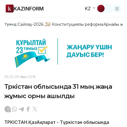
KAZINFORM
KZ
Сайлау-2026
Конституциялық реформа
Арнайы жо
Тренд:
05:32, 05 Ақпан 2019
Түркістан облысында 31 мың жаңа
жұмыс орны ашылды
ТҮРКІСТАН.ҚазАқпарат - Түркістан облысында