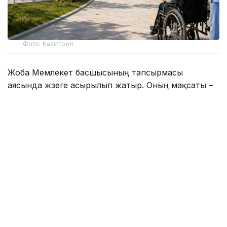
Фото: Kazinform
Жоба Мемлекет басшысының тапсырмасы
аясында жүзеге асырылып жатыр. Оның мақсаты –
мүгедектігі бар азаматтарға көрсетілетін
медициналық, әлеуметтік және психологиялық
оңалту қызметтерінің қолжетімділігін арттыру.
Қазіргі уақытта еліміздің 12 өңірінде әрқайсысы 150
орынға есептелген оңалту орталықтарының
құрылысы жүргізілуде. Жаңа нысандар кезек күту
уақытын қысқартып, қолдауға мұқтаж азаматтарға
қолайлы жағдай жасауға мүмкіндік береді.
«Соңғы үш жылда елімізде алты жаңа оңалту
орталығы пайдалануға берілді. Оның ішінде