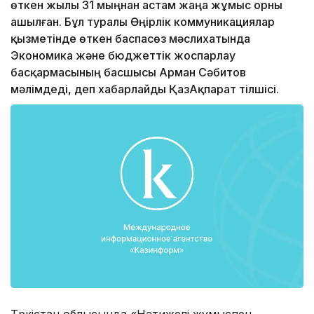
өткен жылы 31 мыңнан астам жаңа жұмыс орны
ашылған. Бұл туралы Өңірлік коммуникациялар
қызметінде өткен баспасөз мәслихатында
Экономика және бюджеттік жоспарлау
басқармасының басшысы Арман Сәбитов
мәлімдеді, деп хабарлайды ҚазАқпарат тілшісі.
Түркістан облысында «Нәтижелі жұмыспен