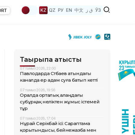
KZ
QZ
РУ
EN
中文
ق ز
ЎЗ
ORT
Тақырыпқа қатысты
07 тамыз 2026, 22:00
Павлодарда Сәтбаев атындағы
каналда ер адам суға батып кетті
07 тамыз 2026, 19:56
Оралда орталық алаңдағы
субұрқақ неліктен жұмыс істемей
тұр
07 тамыз 2026, 17:04
Нұрай Серікбай ісі: Сараптама
қорытындысы, бейнежазба мен