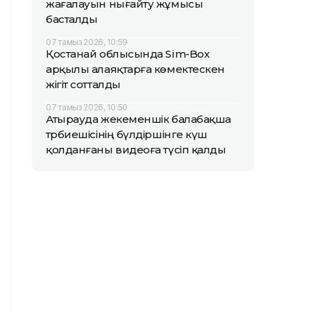
жағалауын нығайту жұмысы
басталды
07 тамыз 2026, 10:59
Қостанай облысында Sim-Box
арқылы алаяқтарға көмектескен
жігіт сотталды
07 тамыз 2026, 10:50
Атырауда жекеменшік балабақша
тәрбиешісінің бүлдіршінге күш
қолданғаны видеоға түсіп қалды