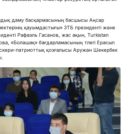
амдық даму басқармасының басшысы Аңсар
үлектерінің қауымдастығы» ЗТБ президенті және
денті Рафаэль Гасанов, жас ақын, Turkistan
нова, «Болашақ» бағдарламасының түлегі Ерасыл
 әскери-патриоттық қозғалысы Аружан Шекербек
ы.