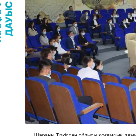
Шараны Түркістан облысы қоғамдық дам