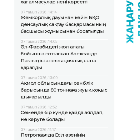
хат алмасулар нені көрсетті
07 тамыз 2026, 14:14
Жемқорлық дауынан кейін БҚО
денсаулық сақтау басқармасының
басшысы жұмысынан босатылды
07 тамыз 2026, 14:05
Әл-Фарабидегі жол апаты
бойынша сотталған Александр
Пактың ісі апелляциялық сотта
қаралды
07 тамыз 2026, 13:00
Ақмол облысындағы сенбілік
барысында 80 тоннаға жуық қоқыс
шығарылды
07 тамыз 2026, 12:52
Семейде бір күнде қайда аялдап,
не көруге болады
07 тамыз 2026, 11:17
Петропавлда Есіл өзенінің