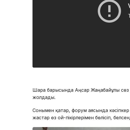
Шара барысында Аңсар Жаңабайұлы сөз ал
жолдады.
Сонымен қатар, форум аясында кәсіпкер
жастар өз ой-пікірлерімен бөлісіп, белс