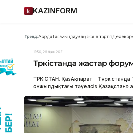
KAZINFORM
Ақорда
Тағайындау
Заң және тәртіп
Дерекқор
Тренд:
11:50, 26 Қазан 2021
Түркістанда жастар форум
ТҮРКІСТАН. ҚазАқпарат – Түркістанда 
онжылдықтағы тәуелсіз Қазақстан» а