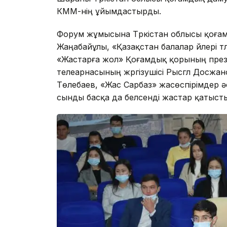
КММ-нің ұйымдастырды.
Форум жұмысына Түркістан облысы қоғ
Жаңабайұлы, «Қазақстан балалар үйлері т
«Жастарға жол» Қоғамдық қорының прези
телеарнасының жүргізушісі Рысгүл Досжа
Төлебаев, «Жас Сарбаз» жасөспірімдер
сынды басқа да белсенді жастар қатыст