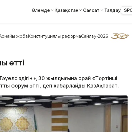
Әлемде
Қазақстан
Саясат
Талдау
SP
Арнайы жоба
Конституциялық реформа
Сайлау-2026
ы өтті
Тәуелсіздігінің 30 жылдығына орай «Төртінші
тты форум өтті, деп хабарлайды ҚазАқпарат.