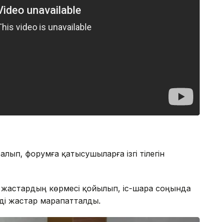
ып, форумға қатысушыларға ізгі тілегін
 жастардың көрмесі қойылып, іс-шара соңында
енді жастар марапатталды.