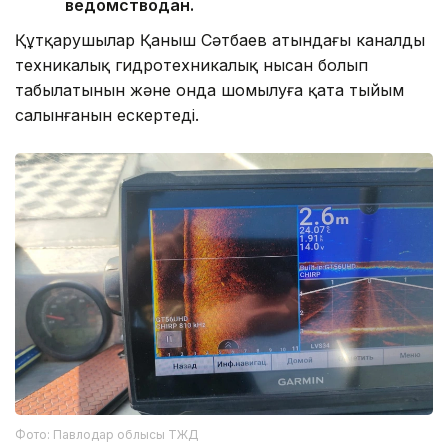
ведомстводан.
Құтқарушылар Қаныш Сәтбаев атындағы каналдың
техникалық гидротехникалық нысан болып
табылатынын және онда шомылуға қатаң тыйым
салынғанын ескертеді.
Фото: Павлодар облысы ТЖД