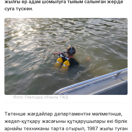
жылғы ер адам шомылуға тыйым салынған жерде
суға түскен.
Фото: Павлодар облысы ТЖД
Төтенше жағдайлар департаментінің мәліметінше,
жедел-құтқару жасағының құтқарушылары екі бірлік
арнайы техниканы тарта отырып, 1987 жылы туған