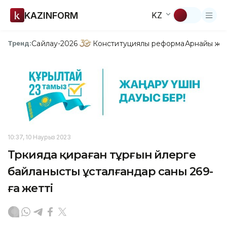
KAZINFORM
KZ
Сайлау-2026
Конституциялық реформа
Арнайы жо
Тренд:
10:37, 10 Наурыз 2023
Түркияда қираған тұрғын үйлерге
байланысты ұсталғандар саны 269-
ға жетті