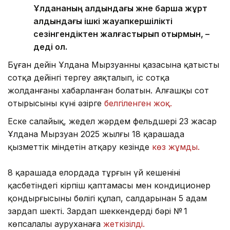
Ұлдананың алдындағы және барша жұрт
алдындағы ішкі жауапкершілікті
сезінгендіктен жалғастырып отырмын, –
деді ол.
Бұған дейін Ұлдана Мырзуанның қазасына қатысты
сотқа дейінгі тергеу аяқталып, іс сотқа
жолданғаны хабарланған болатын. Алғашқы сот
отырысының күні әзірге
белгіленген жоқ.
Еске салайық, жедел жәрдем фельдшері 23 жасар
Ұлдана Мырзуан 2025 жылғы 18 қарашада
қызметтік міндетін атқару кезінде
көз жұмды.
8 қарашада елордада тұрғын үй кешенінің
қасбетіндегі кірпіш қаптамасы мен кондиционер
қондырғысының бөлігі құлап, салдарынан 5 адам
зардап шекті. Зардап шеккендердің бәрі № 1
көпсалалы ауруханаға
жеткізілді.