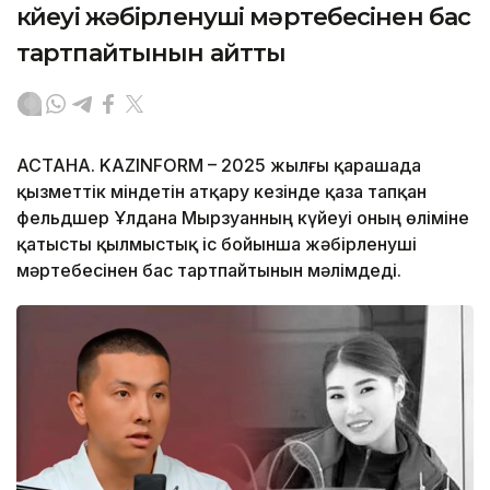
күйеуі жәбірленуші мәртебесінен бас
тартпайтынын айтты
АСТАНА. KAZINFORM – 2025 жылғы қарашада
қызметтік міндетін атқару кезінде қаза тапқан
фельдшер Ұлдана Мырзуанның күйеуі оның өліміне
қатысты қылмыстық іс бойынша жәбірленуші
мәртебесінен бас тартпайтынын мәлімдеді.