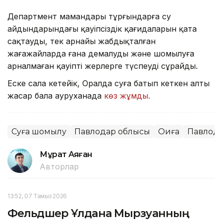
Департмент мамандары тұрғындарға су
айдындарындағы қауіпсіздік қағидаларын қатаң
сақтауды, тек арнайы жабдықталған
жағажайларда ғана демалуды және шомылуға
арналмаған қауіпті жерлерге түспеуді сұрайды.
Еске сала кетейік, Оралда суға батып кеткен алты
жасар бала ауруханада
көз жұмды.
Суға шомылу
Павлодар облысы
Оқиға
Павлод
Мұрат Аяған
Авторлар
13:52, 07 Тамыз 2026
Фельдшер Ұлдана Мырзуанның