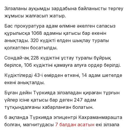
Зілзаланың ауқымды зардабына байланысты тергеу
жұмысы жалғасып жатыр.
Бас прокуратура адам өліміне әкелген сапасыз
құрылысқа 1068 адамның қатысы бар екенін
анықтады. 320 күдікті елден шықпау туралы
қолхатпен босатылды.
Сондай-ақ 228 күдіктіні ұстау туралы бұйрық
берілсе, 106 күдіктіні қамауға алуға ордер берілді.
Күдіктілердің 43-і өмірден өткені, 14 адам шетелде
екені анықталды.
Бұған дейін Түркияда зілзаладан қираған тұрғын
үйлер ісіне қатысы бар деген 247 адам
тұтқындалғаны хабарланған болатын.
6 ақпанда Түркияда эпицентрі Кахраманмарашта
болған, магнитудасы
7 балдан асатын
екі зілзала