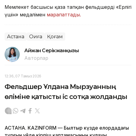
Мемлекет басшысы қаза тапқан фельдшерді «Ерлігі
үшін» медалімен
марапаттады.
Астана
Оқиға
Қоғам
Айжан Серікжанқызы
Авторлар
12:36, 07 Тамыз 2026
Фельдшер Ұлдана Мырзуанның
өліміне қатысты іс сотқа жолданды
АСТАНА. KAZINFORM — Былтыр күзде елордадағы
тұрғын үйде кірпіш қаптамасының құлауы