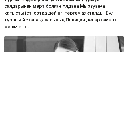
салдарынан мерт болған Ұлдана Мырзуанға
қатысты істі сотқа дейінгі тергеу аяқталды. Бұл
туралы Астана қаласының Полиция департаменті
мәлім етті.
Фото: rustemova_aliya / instagram