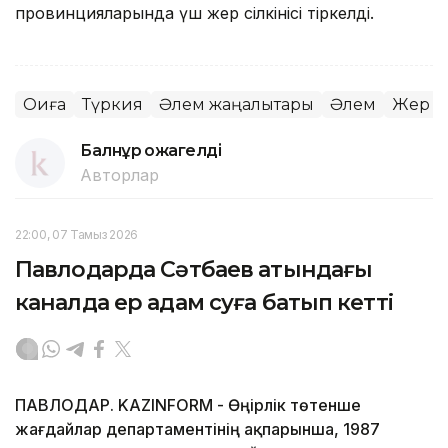
провинцияларында үш жер сілкінісі тіркелді.
Оқиға
Түркия
Әлем жаңалықтары
Әлем
Жер сі
Балнұр Қожагелді
Авторлар
22:00, 07 Тамыз 2026
Павлодарда Сәтбаев атындағы
каналда ер адам суға батып кетті
ПАВЛОДАР. KAZINFORM - Өңірлік төтенше
жағдайлар департаментінің ақпарынша, 1987