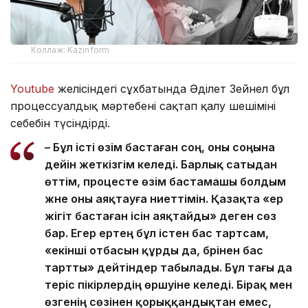
Коллаж: Kazinform
Youtube
желісіндегі сұхбатында Әділет Зейнел бұл
процессуалдық мәртебені сақтап қалу шешімінің
себебін түсіндірді.
– Бұл істі өзім бастаған соң, оны соңына
дейін жеткізгім келеді. Барлық сатыдан
өттім, процесте өзім бастамашы болдым
және оны аяқтауға ниеттімін. Қазақта «ер
жігіт бастаған ісін аяқтайды» деген сөз
бар. Егер ертең бұл істен бас тартсам,
«екінші отбасын құрды да, бәрінен бас
тартты» дейтіндер табылады. Бұл тағы да
теріс пікірлердің өршуіне әкеледі. Бірақ мен
өзгенің сөзінен қорыққандықтан емес,