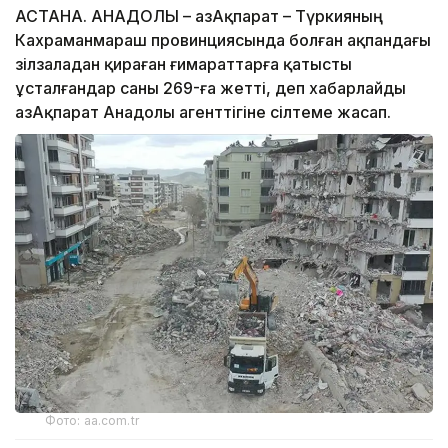
АСТАНА. АНАДОЛЫ – ҚазАқпарат – Түркияның
Кахраманмараш провинциясында болған ақпандағы
зілзаладан қираған ғимараттарға қатысты
ұсталғандар саны 269-ға жетті, деп хабарлайды
ҚазАқпарат Анадолы агенттігіне сілтеме жасап.
Фото: aa.com.tr