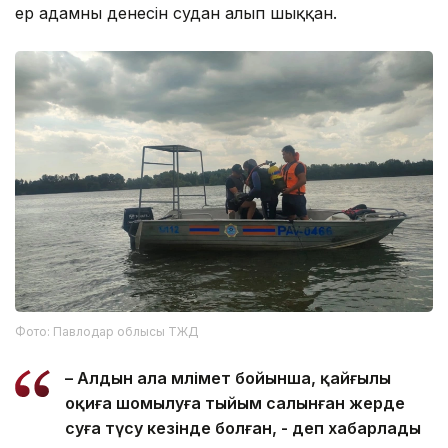
ер адамның денесін судан алып шыққан.
Фото: Павлодар облысы ТЖД
– Алдын ала мәлімет бойынша, қайғылы
оқиға шомылуға тыйым салынған жерде
суға түсу кезінде болған, - деп хабарлады