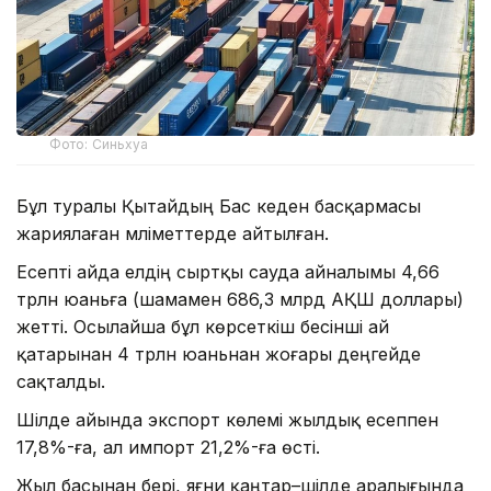
Фото: Синьхуа
Бұл туралы Қытайдың Бас кеден басқармасы
жариялаған мәліметтерде айтылған.
Есепті айда елдің сыртқы сауда айналымы 4,66
трлн юаньға (шамамен 686,3 млрд АҚШ доллары)
жетті. Осылайша бұл көрсеткіш бесінші ай
қатарынан 4 трлн юаньнан жоғары деңгейде
сақталды.
Шілде айында экспорт көлемі жылдық есеппен
17,8%-ға, ал импорт 21,2%-ға өсті.
Жыл басынан бері, яғни қаңтар–шілде аралығында