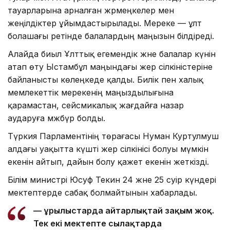
тауарларына арналған жәрмеңкелер мен
жеңілдіктер ұйымдастырылады. Мереке — ұлт
болашағы ретінде балалардың маңызын білдіреді.
Алайда биыл Ұлттық егемендік және балалар күнін
атап өту Ыстамбұл маңындағы жер сілкіністеріне
байланысты көлеңкеде қалды. Билік пен халық
мемлекеттік мерекенің маңыздылығына
қарамастан, сейсмикалық жағдайға назар
аударуға мәжбүр болды.
Түркия Парламентінің төрағасы Нуман Куртулмуш
алдағы уақытта күшті жер сілкінісі болуы мүмкін
екенін айтып, дайын болу қажет екенін жеткізді.
Білім министрі Юсуф Текин 24 және 25 сәуір күндері
мектептерде сабақ болмайтынын хабарлады.
— Құрылыстарда айтарлықтай зақым жоқ.
Тек екі мектепте сылақтарда