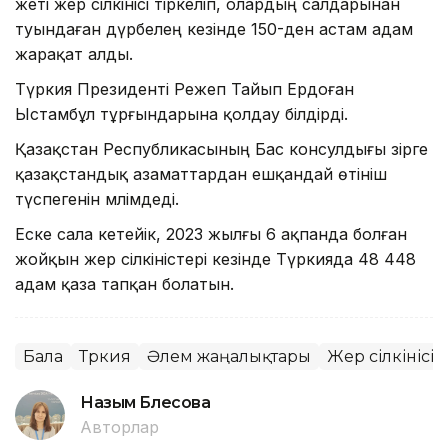
жеті жер сілкінісі тіркеліп, олардың салдарынан
туындаған дүрбелең кезінде 150-ден астам адам
жарақат алды.
Түркия Президенті Режеп Тайып Ердоған
Ыстамбұл тұрғындарына қолдау білдірді.
Қазақстан Республикасының Бас консулдығы әзірге
қазақстандық азаматтардан ешқандай өтініш
түспегенін мәлімдеді.
Еске сала кетейік, 2023 жылғы 6 ақпанда болған
жойқын жер сілкіністері кезінде Түркияда 48 448
адам қаза тапқан болатын.
Бала
Түркия
Әлем жаңалықтары
Жер сілкінісі
Назым Бөлесова
Авторлар