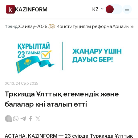
KAZINFORM
KZ
Сайлау-2026
Конституциялық реформа
Арнайы жо
Тренд:
00:13, 24 Сәуір 2025
Түркияда Ұлттық егемендік және
балалар күні аталып өтті
АСТАНА. KAZINFORM — 23 сәуірде Түркияда Ұлттық