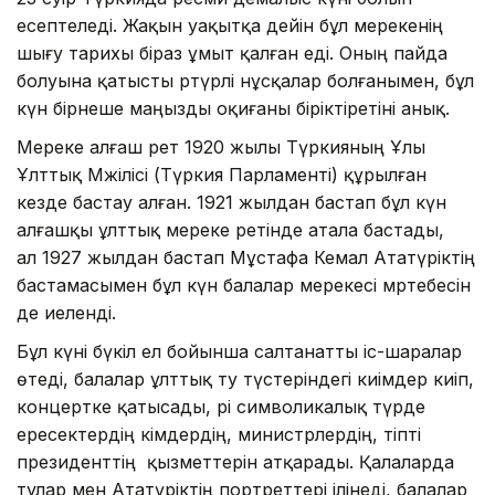
есептеледі. Жақын уақытқа дейін бұл мерекенің
шығу тарихы біраз ұмыт қалған еді. Оның пайда
болуына қатысты әртүрлі нұсқалар болғанымен, бұл
күн бірнеше маңызды оқиғаны біріктіретіні анық.
Мереке алғаш рет 1920 жылы Түркияның Ұлы
Ұлттық Мәжілісі (Түркия Парламенті) құрылған
кезде бастау алған. 1921 жылдан бастап бұл күн
алғашқы ұлттық мереке ретінде атала бастады,
ал 1927 жылдан бастап Мұстафа Кемал Ататүріктің
бастамасымен бұл күн балалар мерекесі мәртебесін
де иеленді.
Бұл күні бүкіл ел бойынша салтанатты іс-шаралар
өтеді, балалар ұлттық ту түстеріндегі киімдер киіп,
концертке қатысады, әрі символикалық түрде
ересектердің әкімдердің, министрлердің, тіпті
президенттің қызметтерін атқарады. Қалаларда
тулар мен Ататүріктің портреттері ілінеді, балалар