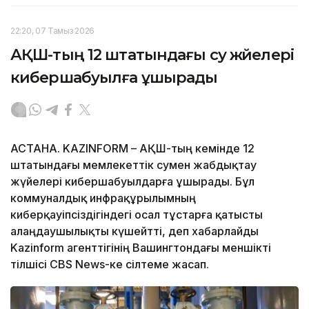
22:20, 07 Тамыз 2026
АҚШ-тың 12 штатындағы су жүйелері
кибершабуылға ұшырады
АСТАНА. KAZINFORM – АҚШ-тың кемінде 12
штатындағы мемлекеттік сумен жабдықтау
жүйелері кибершабуылдарға ұшырады. Бұл
коммуналдық инфрақұрылымның
киберқауіпсіздігіндегі осал тұстарға қатысты
алаңдаушылықты күшейтті, деп хабарлайды
Kazinform агенттігінің Вашингтондағы меншікті
тілшісі CBS News-ке сілтеме жасап.