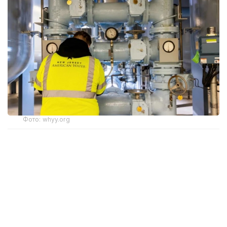
Фото: whyy.org
Киберқауіпсіздік саласының мамандары
шабуылдар интернетке қосылған, қорғаныс
деңгейі төмен өндірістік компьютерлерді
пайдаланатын мыңдаған сумен жабдықтау
жүйесінің осал екенін көрсетті.
Шабуылдардың негізгі нысанасына өндірістік