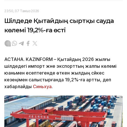
23:50, 07 Тамыз 2026
Шілдеде Қытайдың сыртқы сауда
көлемі 19,2%-ға өсті
АСТАНА. KAZINFORM – Қытайдың 2026 жылғы
шілдедегі импорт және экспорттың жалпы көлемі
юаньмен есептегенде өткен жылдың сәйкес
кезеңімен салыстырғанда 19,2%-ға артты, деп
хабарлайды
Синьхуа
.