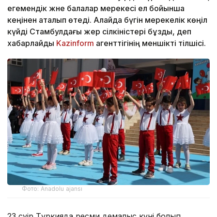
егемендік және балалар мерекесі ел бойынша
кеңінен аталып өтеді. Алайда бүгін мерекелік көңіл
күйді Стамбулдағы жер сілкіністері бұзды, деп
хабарлайды
Kazinform
агенттігінің меншікті тілшісі.
Фото: Anadolu ajansı
23 сәуір Түркияда ресми демалыс күні болып