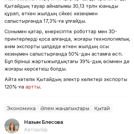
Қытайдың тауар айналымы 30,13 трлн юаньды
құрап, өткен жылдың сәйкес кезеңімен
салыстырғанда 17,3%-ға ұлғайды.
Сонымен қатар, өнеркәсіптік роботтар мен 3D-
принтерлерді қоса алғанда, жоғары технологиялық
өнім экспорты шілдеде өткен жылдың осы
кезеңімен салыстырғанда 50%-дан астамға өсті.
Бұл бірінші жартыжылдықтағы 39%-дық өсімнен де
жоғары көрсеткіш болды.
Айта кетелік Қытайдың электр көліктері экспорты
120%-ға
артты
.
Экономика
Әлем жаңалықтары
Қытай
Назым Бөлесова
Авторлар