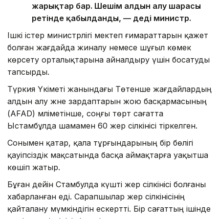
жарықтар бар. Шешім алдын алу шарасы
ретінде қабылданды, — деді министр.
Ішкі істер министрлігі мектеп ғимараттарын қажет
болған жағдайда жиналу немесе шұғыл көмек
көрсету орталықтарына айналдыру үшін босатуды
тапсырды.
Түркия Үкіметі жанындағы Төтенше жағдайлардың
алдын алу және зардаптарын жою басқармасының
(AFAD) мәліметінше, соңғы төрт сағатта
Ыстамбұлда шамамен 60 жер сілкінісі тіркелген.
Сонымен қатар, қала тұрғындарының бір бөлігі
қауіпсіздік мақсатында басқа аймақтарға уақытша
көшіп жатыр.
Бұған дейін Стамбулда күшті жер сілкінісі болғаны
хабарланған еді. Сарапшылар жер сілкінісінің
қайталану мүмкіндігін ескертті. Бір сағаттың ішінде