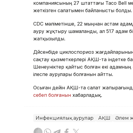
компаниясының 27 штаттағы Taco Bell м
жеткізген салатымен байланысты болды.
CDC мәліметінше, 22 мыңнан астам ада
ауру жұқтыру шамаланды, ал 517 адам б
жатқызылды.
Дүйсенбіде циклоспориоз жағдайларыны
сақтау қызметкерлері АҚШ-та індетке б
Шенеуніктер қайтыс болған екі адамның а
ілеспе аурулары болғанын айтты.
Осыған дейін АҚШ-та салат жапырағында
себеп болғанын
хабарладық.
Инфекциялық аурулар
АҚШ
Әлем 