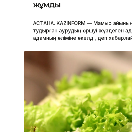
жұмды
АСТАНА. KAZINFORM — Мамыр айының 
тудырған аурудың өршуі жүздеген а
адамның өліміне әкелді, деп хабарл