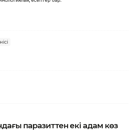
инологиялық есептер бар.
нісі
дағы паразиттен екі адам көз