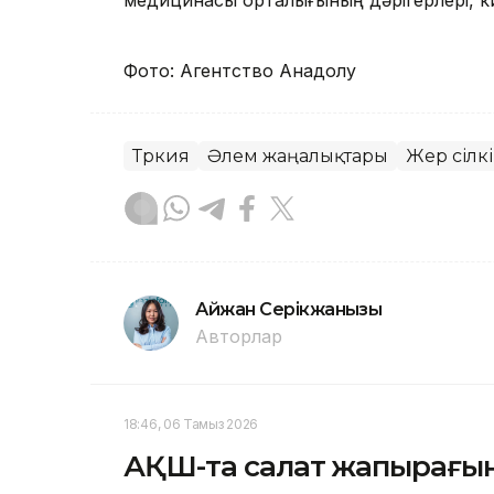
медицинасы орталығының дәрігерлері, к
Фото: Агентство Анадолу
Түркия
Әлем жаңалықтары
Жер сілкі
Айжан Серікжанқызы
Авторлар
18:46, 06 Тамыз 2026
АҚШ-та салат жапырағын