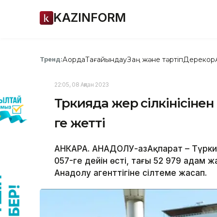
KAZINFORM
Ақорда
Тағайындау
Заң және тәртіп
Дерекқор
Тренд:
22:05, 08 Ақпан 2023
Түркияда жер сілкінісінен
ге жетті
АНКАРА. АНАДОЛУ-ҚазАқпарат – Түркия
057-ге дейін өсті, тағы 52 979 адам 
Анадолу агенттігіне сілтеме жасап.