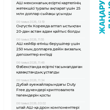
АҚШ мексикалық есірткі картелінің
жетекшісі туралы ақпарат үшін 25
млн доллар сыйақы ұсынды
06 тамыз 2026, 13:19
Оңтүстік Кореяда аптап ыстықтан
20-дан астам адам қайтыс болды
06 тамыз 2026, 11:55
АҚШ кейбір өтініш берушілер үшін
250 мың долларға дейін визалық
депозиттер енгізді
06 тамыз 2026, 11:46
Өзбекстанда есірткі тасымалдаған
қазақстандық ұсталды
06 тамыз 2026, 11:34
Дубай әуежайларындағы Duty
Free дүкендері криптовалюта
төлемдерін қосты
06 тамыз 2026, 03:02
Қытай АҚШ-қа дрон компоненттері