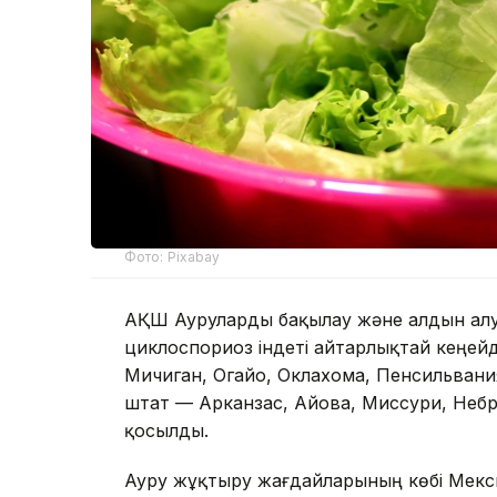
Фото: Pixabay
АҚШ Ауруларды бақылау және алдын алу
циклоспориоз індеті айтарлықтай кеңейд
Мичиган, Огайо, Оклахома, Пенсильван
штат — Арканзас, Айова, Миссури, Небр
қосылды.
Ауру жұқтыру жағдайларының көбі Мекс