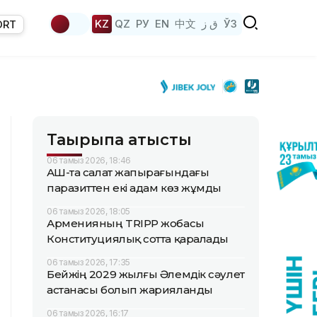
KZ
QZ
РУ
EN
中文
ق ز
ЎЗ
ORT
Тақырыпқа қатысты
06 тамыз 2026, 18:46
АҚШ-та салат жапырағындағы
паразиттен екі адам көз жұмды
06 тамыз 2026, 18:05
Арменияның TRIPP жобасы
Конституциялық сотта қаралады
06 тамыз 2026, 17:35
Бейжің 2029 жылғы Әлемдік сәулет
астанасы болып жарияланды
06 тамыз 2026, 16:17