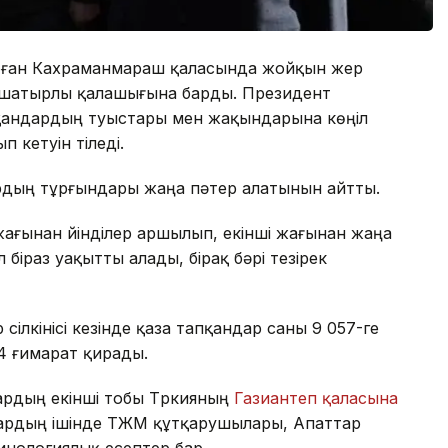
рдоған Кахраманмараш қаласында жойқын жер
ң шатырлы қалашығына барды. Президент
пқандардың туыстары мен жақындарына көңіл
 кетуін тіледі.
ардың тұрғындары жаңа пәтер алатынын айтты.
жағынан үйінділер аршылып, екінші жағынан жаңа
іраз уақытты алады, бірақ бәрі тезірек
сілкінісі кезінде қаза тапқандар саны 9 057-ге
44 ғимарат қирады.
ардың екінші тобы Түркияның
Газиантеп қаласына
лардың ішінде ТЖМ құтқарушылары, Апаттар