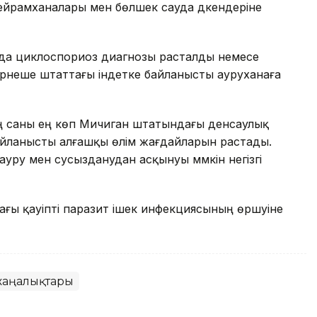
ейрамханалары мен бөлшек сауда дүкендеріне
мда циклоспориоз диагнозы расталды немесе
ірнеше штаттағы індетке байланысты ауруханаға
ң саны ең көп Мичиган штатындағы денсаулық
айланысты алғашқы өлім жағдайларын растады.
уру мен сусызданудан асқынуы мүмкін негізгі
ғы қауіпті паразит ішек инфекциясының өршуіне
жаңалықтары