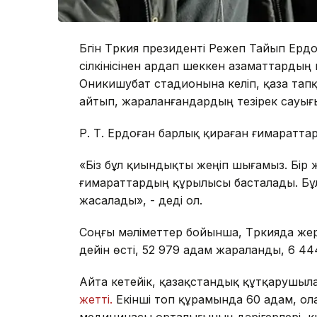
Бүгін Түркия президенті Режеп Тайып Е
сілкінісінен ардап шеккен азаматтарды
Оникишубат стадионына келіп, қаза та
айтып, жараланғандардың тезірек сауығып
Р. Т. Ердоған барлық қираған ғимаратт
«Біз бұл қиындықты жеңіп шығамыз. Бір 
ғимараттардың құрылысы басталады. Бұл б
жасалады», - деді ол.
Соңғы мәліметтер бойынша, Түркияда жер 
дейін өсті, 52 979 адам жараланды, 6 4
Айта кетейік, қазақстандық құтқарушыл
жетті.
Екінші топ құрамында 60 адам, о