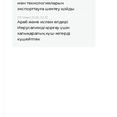
мен технологияларын
экспорттауға шектеу қойды
06 тамыз 2026, 02:10
Араб және ислам елдері
Иерусалимді қорғау үшін
халықаралық күш-жігерді
күшейтпек