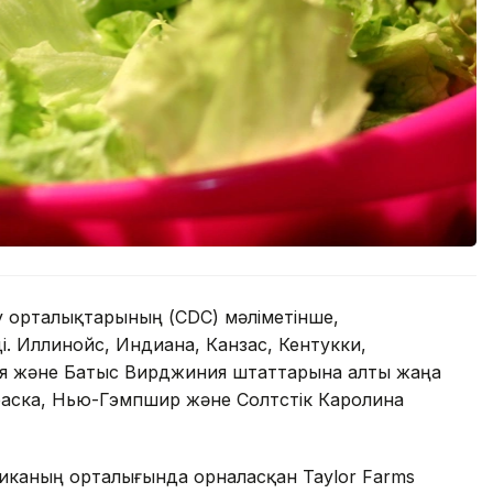
 орталықтарының (CDC) мәліметінше,
і. Иллинойс, Индиана, Канзас, Кентукки,
ия және Батыс Вирджиния штаттарына алты жаңа
аска, Нью-Гэмпшир және Солтүстік Каролина
иканың орталығында орналасқан Taylor Farms