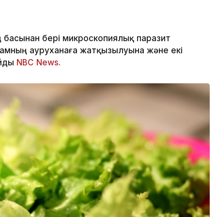
басынан бері микроскопиялық паразит
дамның ауруханаға жатқызылуына және екі
айды
NBC News.