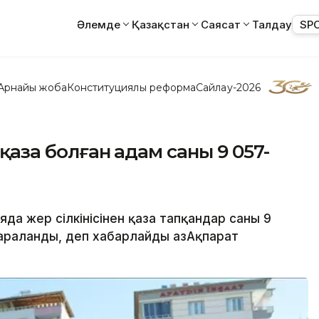
Әлемде
Қазақстан
Саясат
Талдау
SP
Арнайы жоба
Конституциялық реформа
Сайлау-2026
 қаза болған адам саны 9 057-
да жер сілкінісінен қаза тапқандар саны 9
жараланды, деп хабарлайды ҚазАқпарат