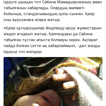
іздеуге шыққан топ Сабина Мамадьярованың аман
табылғанын хабарлады. Олардың мәліметі
бойынша, отандасымыздың қолы сынған. Қазір
оны ауруханаға апара жатыр.
«Қазір құтқарушылар үйінділерді аршу жұмыстарын
жедел атқарып жатыр. Қалғандары да Сабина
табылған тұстан алыста болмауы керек. Ақпарат
пайда болған сәтте-ақ хабарлаймыз», -деп жазды
іздеуші топ өкілдері.