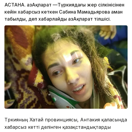
АСТАНА. ҚазАқпарат —Түркиядағы жер сілкінісінен
кейін хабарсыз кеткен Сабина Мамадьярова аман
табылды, деп хабарлайды ҚазАқпарат тілшісі.
Түркияның Хатай провинциясы, Антакия қаласында
хабарсыз кетті делінген қазақстандықтарды