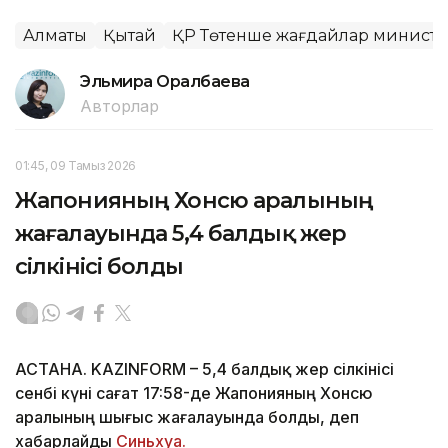
Алматы
Қытай
ҚР Төтенше жағдайлар министрл
Эльмира Оралбаева
Авторлар
01:45, 09 Тамыз 2026
Жапонияның Хонсю аралының
жағалауында 5,4 балдық жер
сілкінісі болды
АСТАНА. KAZINFORM – 5,4 балдық жер сілкінісі
сенбі күні сағат 17:58-де Жапонияның Хонсю
аралының шығыс жағалауында болды, деп
хабарлайды
Синьхуа.