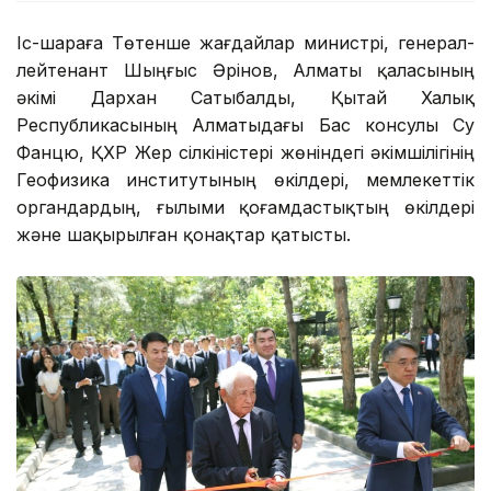
Іс-шараға Төтенше жағдайлар министрі, генерал-
лейтенант Шыңғыс Әрінов, Алматы қаласының
әкімі Дархан Сатыбалды, Қытай Халық
Республикасының Алматыдағы Бас консулы Су
Фанцю, ҚХР Жер сілкіністері жөніндегі әкімшілігінің
Геофизика институтының өкілдері, мемлекеттік
органдардың, ғылыми қоғамдастықтың өкілдері
және шақырылған қонақтар қатысты.