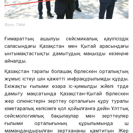
Фото: ТЖМ
Ғимараттың ашылуы сейсмикалық қауіпсіздік
саласындағы Қазақстан мен Қытай арасындағы
ынтымақтастықты дамытудың маңызды кезеңіне
айналды.
Қазақстан тарапы болашақ бірлескен орталықтың
жұмыс істеуі үшін қажетті инфрақұрылымды құрды.
Екіжақты ғылыми өзара іс-қимылды жүйелі түрде
дамыту мақсатында Қазақстан-Қытай бірлескен
жер сілкіністерін зерттеу орталығын құру туралы
үкіметаралық келісімге қол қойылғанға дейін Ұлттық
сейсмологиялық бақылаулар мен зерттеулер
ғылыми орталығының құрылымында үш
мамандандырылған зертхананы қамтитын Жер