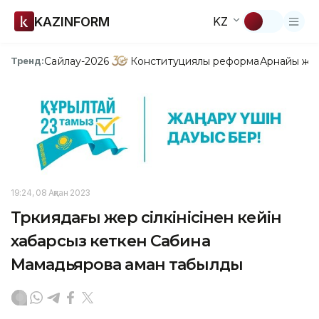
KAZINFORM
KZ
Сайлау-2026
Конституциялық реформа
Арнайы жо
Тренд:
19:24, 08 Ақпан 2023
Түркиядағы жер сілкінісінен кейін
хабарсыз кеткен Сабина
Мамадьярова аман табылды