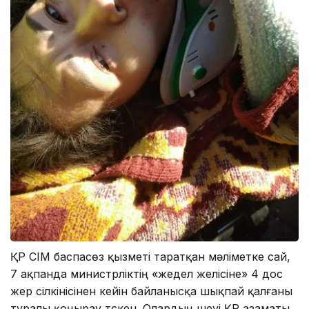
ҚР СІМ баспасөз қызметі таратқан мәліметке сай,
7 ақпанда министрліктің «жедел желісіне» 4 дос
жер сілкінісінен кейін байланысқа шықпай қалғаны
туралы қоңырау түскен. Олардың үшеуі ҚР азаматы,