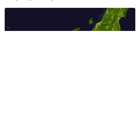
Фото: commons.wikimedia.org
Германияның геоғылымдарды зерттеу
орталығының (GFZ) алдын ала мәліметі бойынша,
жерасты дүмпуінің эпицентрі 40,17 градус солтүстік
ендік пен 142,27 градус шығыс бойлық
координаттары бар нүктеде тіркелген.