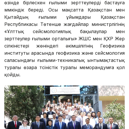
өзінде бірлескен ғылыми зерттеулерді бастауға
мүмкіндік береді. Осы мақсатта Қазақстан мен
Қытайдың ғылыми ұйымдары Қазақстан
Республикасы Төтенше жағдайлар министрлігінің
«Ұлттық сейсмологиялық бақылаулар мен
зерттеулер ғылыми орталығы» ЖШС мен ҚХР Жер
сілкіністері жөніндегі әкімшілігінің Геофизика
институты арасында геофизика және сейсмология
саласындағы ғылыми-техникалық ынтымақтастық
туралы өзара түсіністік туралы меморандумға қол
қойды.