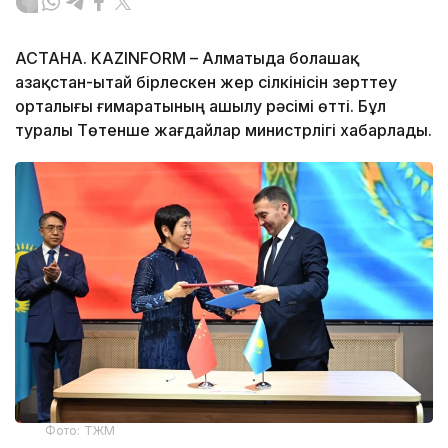
АСТАНА. KAZINFORM – Алматыда болашақ
Қазақстан-Қытай бірлескен жер сілкінісін зерттеу
орталығы ғимаратының ашылу рәсімі өтті. Бұл
туралы Төтенше жағдайлар министрлігі хабарлады.
Фото: ТЖМ