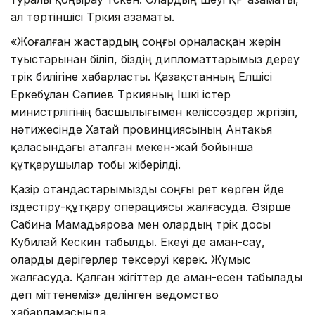
ал төртіншісі Түркия азаматы.
«Жоғалған жастардың соңғы орналасқан жерін
туыстарынан біліп, біздің дипломаттарымыз дереу
түрік билігіне хабарласты. Қазақстанның Елшісі
Еркебұлан Сәпиев Түркияның Ішкі істер
министрлігінің басшылығымен келіссөздер жүргізіп,
нәтижесінде Хатай провинциясының Антакья
қаласындағы аталған мекен-жай бойынша
құтқарушылар тобы жіберілді.
Қазір отандастарымызды соңғы рет көрген үйде
іздестіру-құтқару операциясы жалғасуда. Әзірше
Сабина Мамадьярова мен олардың түрік досы
Кубилай Кескин табылды. Екеуі де аман-сау,
оларды дәрігерлер тексеруі керек. Жұмыс
жалғасуда. Қалған жігіттер де аман-есен табылады
деп үміттенеміз» делінген ведомство
хабарламасында.