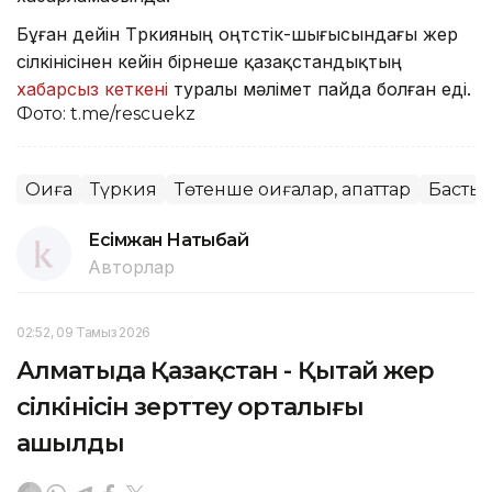
Бұған дейін Түркияның оңтүстік-шығысындағы жер
сілкінісінен кейін бірнеше қазақстандықтың
хабарсыз кеткені
туралы мәлімет пайда болған еді.
Фото: t.me/rescuekz
Оқиға
Түркия
Төтенше оқиғалар, апаттар
Басты 
Есімжан Нақтыбай
Авторлар
02:52, 09 Тамыз 2026
Алматыда Қазақстан - Қытай жер
сілкінісін зерттеу орталығы
ашылды