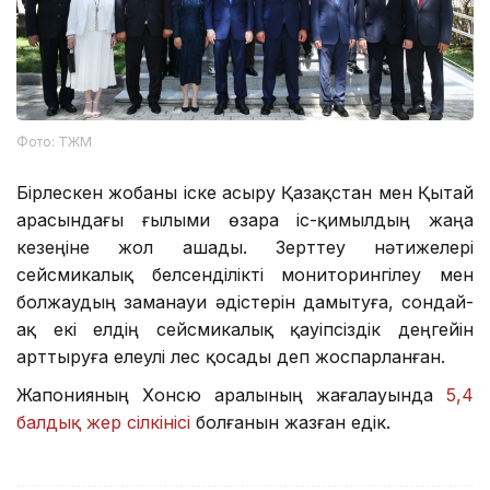
Фото: ТЖМ
Бірлескен жобаны іске асыру Қазақстан мен Қытай
арасындағы ғылыми өзара іс-қимылдың жаңа
кезеңіне жол ашады. Зерттеу нәтижелері
сейсмикалық белсенділікті мониторингілеу мен
болжаудың заманауи әдістерін дамытуға, сондай-
ақ екі елдің сейсмикалық қауіпсіздік деңгейін
арттыруға елеулі үлес қосады деп жоспарланған.
Жапонияның Хонсю аралының жағалауында
5,4
балдық жер сілкінісі
болғанын жазған едік.