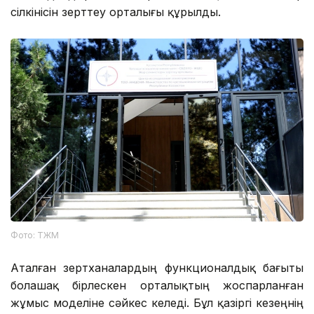
сілкінісін зерттеу орталығы құрылды.
Фото: ТЖМ
Аталған зертханалардың функционалдық бағыты
болашақ бірлескен орталықтың жоспарланған
жұмыс моделіне сәйкес келеді. Бұл қазіргі кезеңнің