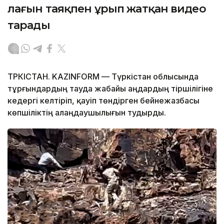
лағын таяқпен ұрып жатқан видео
тарады
ТҮРКІСТАН. KAZINFORM — Түркістан облысында
тұрғындардың тауда жабайы аңдардың тіршілігіне
кедергі келтіріп, қауіп төндірген бейнежазбасы
көпшіліктің алаңдаушылығын тудырды.