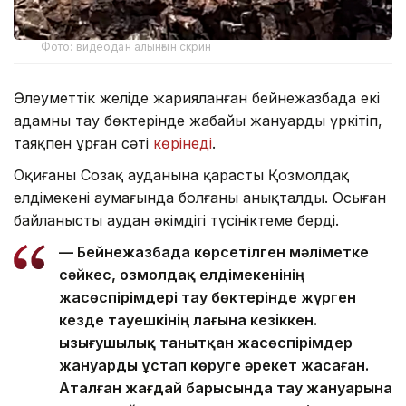
Фото: видеодан алынғын скрин
Әлеуметтік желіде жарияланған бейнежазбада екі
адамның тау бөктерінде жабайы жануарды үркітіп,
таяқпен ұрған сәті
көрінеді
.
Оқиғаның Созақ ауданына қарасты Қозмолдақ
елдімекені аумағында болғаны анықталды. Осыған
байланысты аудан әкімдігі түсініктеме берді.
— Бейнежазбада көрсетілген мәліметке
сәйкес, Қозмолдақ елдімекенінің
жасөспірімдері тау бөктерінде жүрген
кезде тауешкінің лағына кезіккен.
Қызығушылық танытқан жасөспірімдер
жануарды ұстап көруге әрекет жасаған.
Аталған жағдай барысында тау жануарына