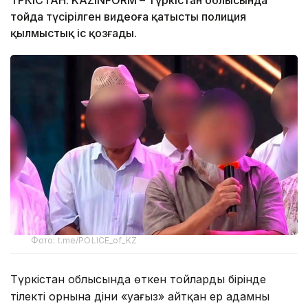
ТҮРКІСТАН. KAZINFORM – Түркістан облысында
тойда түсірілген видеоға қатысты полиция
қылмыстық іс қозғады.
Фото: t.me/POLICE_of_KZ
Түркістан облысында өткен тойлардың бірінде
тілектің орнына діни «уағыз» айтқан ер адамның