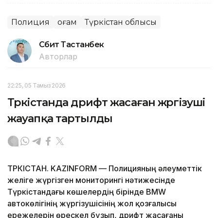
Полиция
Қоғам
Түркістан облысы
Сәбит Тастанбек
Авторлар
22:25, 05 Тамыз 2026
Түркістанда дрифт жасаған жүргізуші
жауапқа тартылды
ТҮРКІСТАН. KAZINFORM — Полицияның әлеуметтік
желіге жүргізген мониторингі нәтижесінде
Түркістандағы көшелердің бірінде BMW
автокөлігінің жүргізушісінің жол қозғалысы
ережелерін өрескел бұзып, дрифт жасағаны