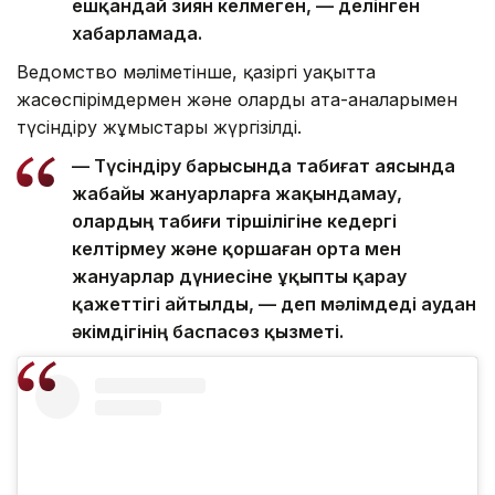
ешқандай зиян келмеген, — делінген
хабарламада.
Ведомство мәліметінше, қазіргі уақытта
жасөспірімдермен және олардың ата-аналарымен
түсіндіру жұмыстары жүргізілді.
— Түсіндіру барысында табиғат аясында
жабайы жануарларға жақындамау,
олардың табиғи тіршілігіне кедергі
келтірмеу және қоршаған орта мен
жануарлар дүниесіне ұқыпты қарау
қажеттігі айтылды, — деп мәлімдеді аудан
әкімдігінің баспасөз қызметі.