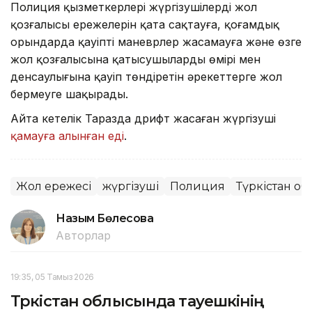
Полиция қызметкерлері жүргізушілерді жол
қозғалысы ережелерін қатаң сақтауға, қоғамдық
орындарда қауіпті маневрлер жасамауға және өзге
жол қозғалысына қатысушылардың өмірі мен
денсаулығына қауіп төндіретін әрекеттерге жол
бермеуге шақырады.
Айта кетелік Таразда дрифт жасаған жүргізуші
қамауға алынған еді
.
Жол ережесі
жүргізуші
Полиция
Түркістан о
Назым Бөлесова
Авторлар
19:35, 05 Тамыз 2026
Түркістан облысында тауешкінің