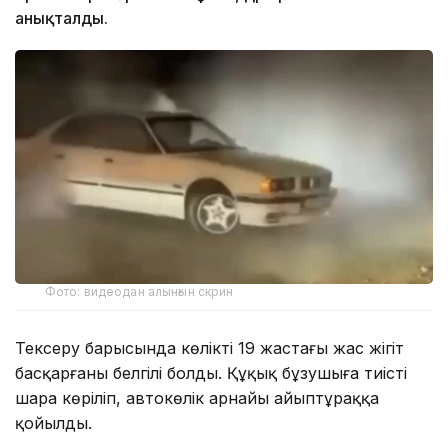
анықталды.
Фото: видеодан алынғын скрин
Тексеру барысында көлікті 19 жастағы жас жігіт
басқарғаны белгілі болды. Құқық бұзушыға тиісті
шара көріліп, автокөлік арнайы айыптұраққа
қойылды.