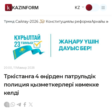
KAZINFORM
KZ
Сайлау-2026
Конституциялық реформа
Арнайы жо
Тренд:
20:00, 11 Мамыр 2026
Түркістанға 4 өңірден патрульдік
полиция қызметкерлері көмекке
келді