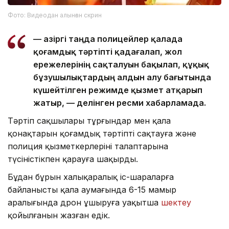
Фото: Видеодан алынған скрин
— Қазіргі таңда полицейлер қалада
қоғамдық тәртіпті қадағалап, жол
ережелерінің сақталуын бақылап, құқық
бұзушылықтардың алдын алу бағытында
күшейтілген режимде қызмет атқарып
жатыр, — делінген ресми хабарламада.
Тәртіп сақшылары тұрғындар мен қала
қонақтарын қоғамдық тәртіпті сақтауға және
полиция қызметкерлерінің талаптарына
түсіністікпен қарауға шақырды.
Бұдан бұрын халықаралық іс-шараларға
байланысты қала аумағында 6-15 мамыр
аралығында дрон ұшыруға уақытша
шектеу
қойылғанын жазған едік.