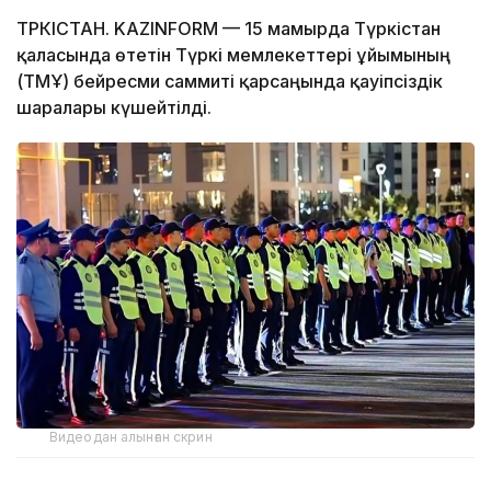
ТҮРКІСТАН. KAZINFORM — 15 мамырда Түркістан
қаласында өтетін Түркі мемлекеттері ұйымының
(ТМҰ) бейресми саммиті қарсаңында қауіпсіздік
шаралары күшейтілді.
Видеодан алынған скрин