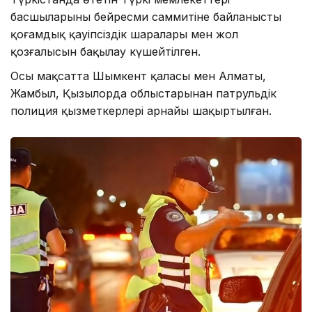
басшыларының бейресми саммитіне байланысты
қоғамдық қауіпсіздік шаралары мен жол
қозғалысын бақылау күшейтілген.
Осы мақсатта Шымкент қаласы мен Алматы,
Жамбыл, Қызылорда облыстарынан патрульдік
полиция қызметкерлері арнайы шақыртылған.