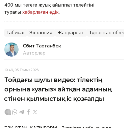
400 мың теңгеге жуық айыппұл төлейтіні
туралы
хабарлаған едік
.
Табиғат
Экология
Жануарлар
Түркістан облы
Сәбит Тастанбек
Авторлар
10:49, 05 Тамыз 2026
Тойдағы шулы видео: тілектің
орнына «уағыз» айтқан адамның
үстінен қылмыстық іс қозғалды