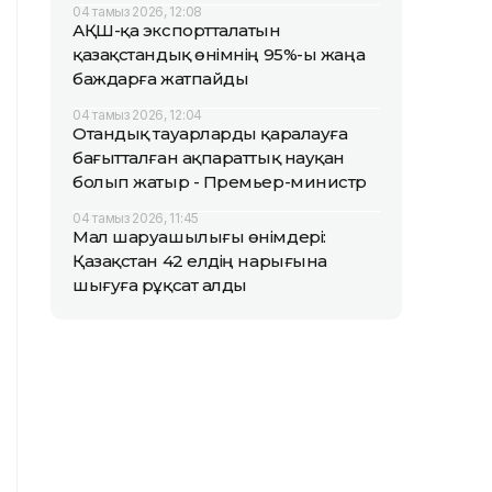
04 тамыз 2026, 12:08
АҚШ-қа экспортталатын
қазақстандық өнімнің 95%-ы жаңа
баждарға жатпайды
04 тамыз 2026, 12:04
Отандық тауарларды қаралауға
бағытталған ақпараттық науқан
болып жатыр - Премьер-министр
04 тамыз 2026, 11:45
Мал шаруашылығы өнімдері:
Қазақстан 42 елдің нарығына
шығуға рұқсат алды