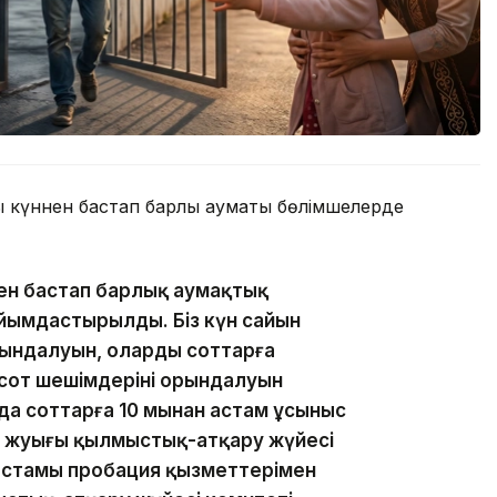
ы күннен бастап барлық аумақтық бөлімшелерде
нен бастап барлық аумақтық
йымдастырылды. Біз күн сайын
ындалуын, олардың соттарға
от шешімдерінің орындалуын
ңда соттарға 10 мыңнан астам ұсыныс
ге жуығы қылмыстық-атқару жүйесі
астамы пробация қызметтерімен