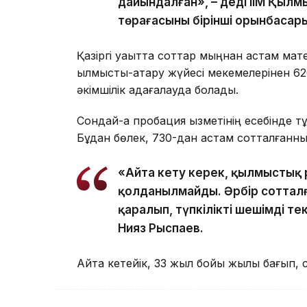
дайындалған», – деді ІІМ Қылм
төрағасының бірінші орынбасар
Қазіргі уақытта соттар мыңнан астам мат
қылмыстық-атқару жүйесі мекемелерінен 
әкімшілік қадағалауда болады.
Сондай-ақ пробация қызметінің есебінде 
Бұдан бөлек, 730-дан астам сотталғанның
«Айта кету керек, қылмыстық
қолданылмайды. Әрбір соттал
қаралып, түпкілікті шешімді те
Нияз Рыспаев.
Айта кетейік, 33 жыл бойы жылқы бағып, с