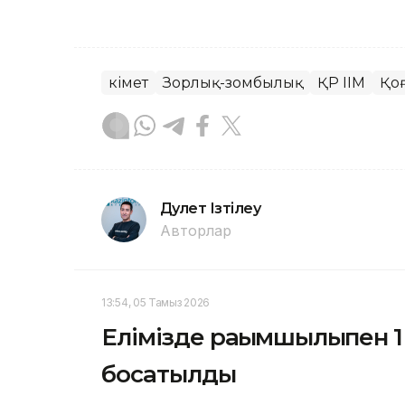
Үкімет
Зорлық-зомбылық
ҚР ІІМ
Қо
Дәулет Ізтілеу
Авторлар
13:54, 05 Тамыз 2026
Елімізде рақымшылықпен 1
босатылды