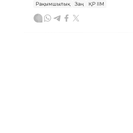
Рақымшылық
Заң
ҚР ІІМ
Асхат Райқұл
Авторлар
18:10, 04 Тамыз 2026
Астана, Алматы және Қос
көліктер сынақтан өтеді
АСТАНА. KAZINFORM — Қазақстанда жү
автоматтандырылған көліктерді енгі