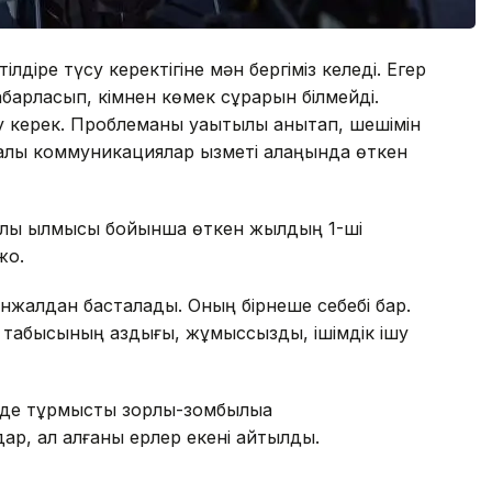
ілдіре түсу керектігіне мән бергіміз келеді. Егер
хабарласып, кімнен көмек сұрарын білмейді.
у керек. Проблеманы уақытылы анықтап, шешімін
талық коммуникациялар қызметі алаңында өткен
лық қылмысы бойынша өткен жылдың 1-ші
оқ.
анжалдан басталады. Оның бірнеше себебі бар.
 табысының аздығы, жұмыссыздық, ішімдік ішу
де тұрмыстық зорлық-зомбылыққа
дар, ал қалғаны ерлер екені айтылды.