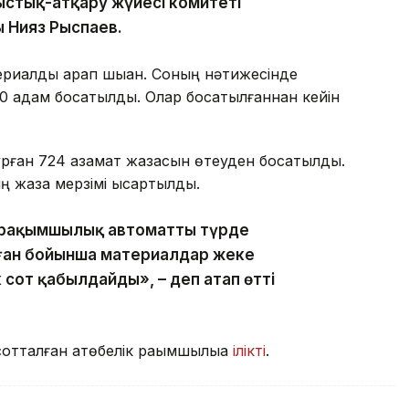
ыстық-атқару жүйесі комитеті
ы Нияз Рыспаев.
ериалды қарап шыққан. Соның нәтижесінде
620 адам босатылды. Олар босатылғаннан кейін
тұрған 724 азамат жазасын өтеуден босатылды.
 жаза мерзімі қысқартылды.
 рақымшылық автоматты түрде
ған бойынша материалдар жеке
к сот қабылдайды», – деп атап өтті
отталған ақтөбелік рақымшылыққа
ілікті
.