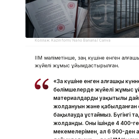
Коллаж: Kazinform/ Nano Banana/ Canva
ІІМ мәліметінше, заң күшіне енген алғашқ
жүйелі жұмыс ұйымдастырылған.
«Заң күшіне енген алғашқы күн
бөлімшелерде жүйелі жұмыс ұ
материалдардың уақытылы дай
жолдануын және қабылданған с
бақылауда ұстаймыз. Бүгінгі та
жолданды. Оның ішінде 4 400-
мекемелерімен, ал 6 900-ден 