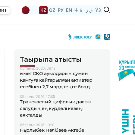
KZ
QZ
РУ
EN
中文
ق ز
ЎЗ
ORT
Тақырыпқа қатысты
06 тамыз 2026, 08:12
Үкімет СҚО ауылдарын сумен
қамтуға қайтарылған активтер
есебінен 2,7 млрд теңге бөлді
05 тамыз 2026, 17:05
Транскаспий цифрлық дәлізін
салудың ең күрделі кезеңі
аяқталды
05 тамыз 2026, 13:18
Нұрлыбек Нәлібаев Ақтөбе