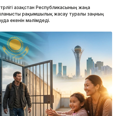
стрлігі Қазақстан Республикасының жаңа
йланысты рақымшылық жасау туралы заңның
уда екенін мәлімдеді.