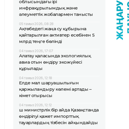
облысындағы ірі
инфрақұрылымдық және
әлеуметтік жобалармен танысты
05 тамыз 2026, 08:28
Ақтөбедегі жаңа су құбырына
қайтарылған активтер есебінен 5
млрд теңге бөлінді
04 тамыз 2026, 17:07
Алатау қаласында экологиялық
авиа отын өндіру экожүйесі
құрылады
04 тамыз 2026, 12:18
Елде мал шаруашылығын
қаржыландыру көлемі артады –
Үкімет отырысы
04 тамыз 2026, 12:12
Үш министрлік бір айда Қазақстанда
өндірілуі қажет импорттық
тауарлардың тізбесін айқындайды