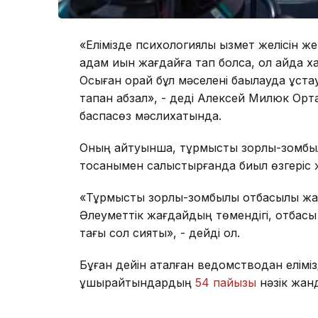
«Елімізде психологиялық қызмет желісін жет
адам қиын жағдайға тап болса, ол қайда 
Осыған орай бұл мәселені бақылауда ұста
тапқан абзал», - деді Алексей Милюк Ор
баспасөз мәслихатында.
Оның айтуынша, тұрмыстық зорлық-зомбы
тоқсанымен салыстырғанда биыл өзгеріс ж
«Тұрмыстық зорлық-зомбылық отбасылық ж
Әлеуметтік жағдайдың төмендігі, отбасы
тағы сол сияқты», - дейді ол.
Бұған дейін аталған ведомстводан еліміз
ұшырайтындардың
54 пайызы
нәзік жан