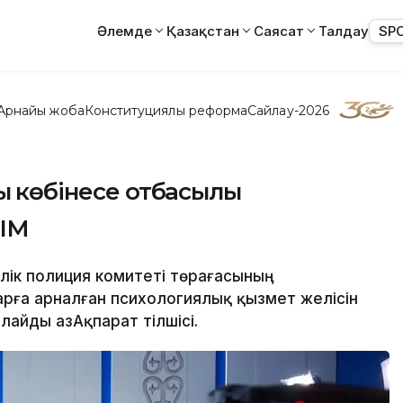
Әлемде
Қазақстан
Саясат
Талдау
SP
Арнайы жоба
Конституциялық реформа
Сайлау-2026
қ көбінесе отбасылық
ІІМ
шілік полиция комитеті төрағасының
рға арналған психологиялық қызмет желісін
лайды ҚазАқпарат тілшісі.