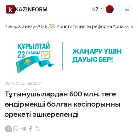
KAZINFORM
KZ
Сайлау-2026
Конституциялық реформа
Арнайы жо
Тренд:
08:41, 04 Шілде 2017
Тұтынушылардан 600 млн. теңге
өндірмекші болған кәсіпорынның
әрекеті әшкереленді