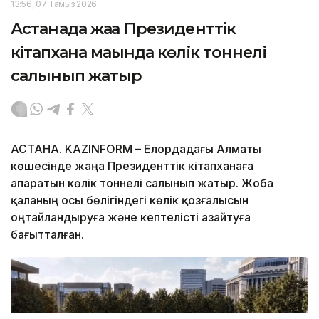
13:56, 07 Тамыз 2026
Астанада жаңа Президенттік
кітапхана маңында көлік тоннелі
салынып жатыр
АСТАНА. KAZINFORM – Елордадағы Алматы
көшесінде жаңа Президенттік кітапханаға
апаратын көлік тоннелі салынып жатыр. Жоба
қаланың осы бөлігіндегі көлік қозғалысын
оңтайландыруға және кептелісті азайтуға
бағытталған.