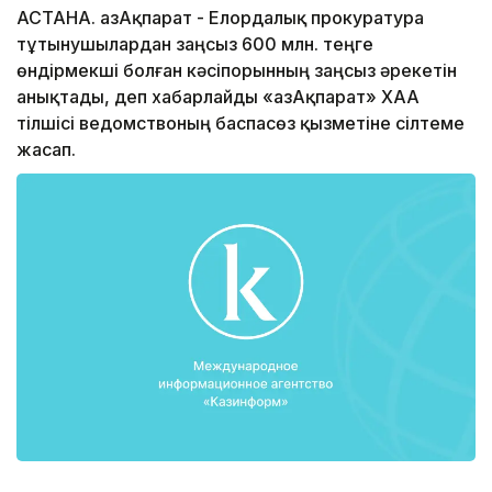
АСТАНА. ҚазАқпарат - Елордалық прокуратура
тұтынушылардан заңсыз 600 млн. теңге
өндірмекші болған кәсіпорынның заңсыз әрекетін
анықтады, деп хабарлайды «ҚазАқпарат» ХАА
тілшісі ведомствоның баспасөз қызметіне сілтеме
жасап.