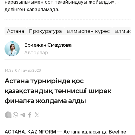
наразылығымен сот тағайындауы жойылды», -
делінген хабарламада.
Астана
Прокуратура
Қылмыспен күрес
Қылмыс
Еркежан Смағұлова
Авторлар
14:32, 07 Тамыз 2026
Астана турнирінде қос
қазақстандық теннисші ширек
финалға жолдама алды
АСТАНА. KAZINFORM — Астана қаласында Beeline