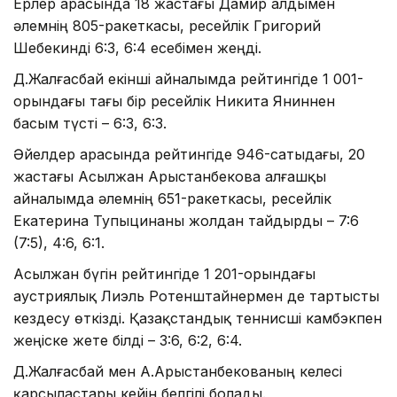
Ерлер арасында 18 жастағы Дамир алдымен
әлемнің 805-ракеткасы, ресейлік Григорий
Шебекинді 6:3, 6:4 есебімен жеңді.
Д.Жалғасбай екінші айналымда рейтингіде 1 001-
орындағы тағы бір ресейлік Никита Яниннен
басым түсті – 6:3, 6:3.
Әйелдер арасында рейтингіде 946-сатыдағы, 20
жастағы Асылжан Арыстанбекова алғашқы
айналымда әлемнің 651-ракеткасы, ресейлік
Екатерина Тупыцинаны жолдан тайдырды – 7:6
(7:5), 4:6, 6:1.
Асылжан бүгін рейтингіде 1 201-орындағы
аустриялық Лиэль Ротенштайнермен де тартысты
кездесу өткізді. Қазақстандық теннисші камбэкпен
жеңіске жете білді – 3:6, 6:2, 6:4.
Д.Жалғасбай мен А.Арыстанбекованың келесі
қарсыластары кейін белгілі болады.