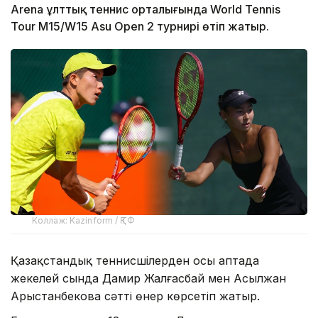
Arena ұлттық теннис орталығында World Tennis
Tour M15/W15 Asu Open 2 турнирі өтіп жатыр.
Коллаж: Kazinform / ҚТФ
Қазақстандық теннисшілерден осы аптада
жекелей сында Дамир Жалғасбай мен Асылжан
Арыстанбекова сәтті өнер көрсетіп жатыр.