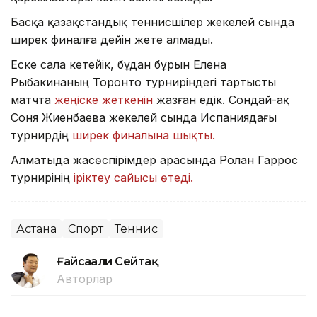
Басқа қазақстандық теннисшілер жекелей сында
ширек финалға дейін жете алмады.
Еске сала кетейік, бұдан бұрын Елена
Рыбакинаның Торонто турниріндегі тартысты
матчта
жеңіске жеткенін
жазған едік. Сондай-ақ
Соня Жиенбаева жекелей сында Испаниядағы
турнирдің
ширек финалына шықты.
Алматыда жасөспірімдер арасында Ролан Гаррос
турнирінің
іріктеу сайысы өтеді.
Астана
Спорт
Теннис
Ғайсағали Сейтақ
Авторлар