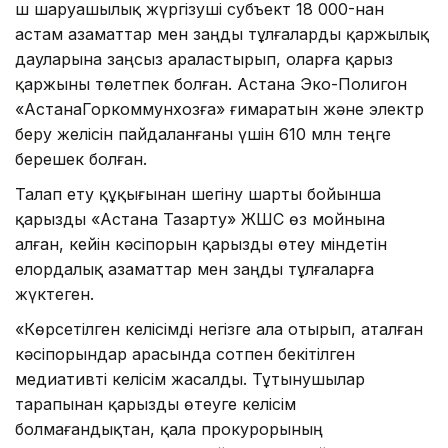
Үш шаруашылық жүргізуші субъект 18 000-нан
астам азаматтар мен заңды тұлғаларды қаржылық
дауларына заңсыз араластырып, оларға қарыз
қаржыны төлетпек болған. Астана Эко-Полигон
«АстанаГоркоммунхозға» ғимаратын және электр
беру желісін пайдаланғаны үшін 610 млн теңге
берешек болған.
Талап ету құқығынан шегіну шарты бойынша
қарызды «Астана Тазарту» ЖШС өз мойнына
алған, кейін кәсіпорын қарызды өтеу міндетін
елордалық азаматтар мен заңды тұлғаларға
жүктеген.
«Көрсетілген келісімді негізге ала отырып, аталған
кәсіпорындар арасында сотпен бекітілген
медиативті келісім жасалды. Тұтынушылар
тарапынан қарызды өтеуге келісім
болмағандықтан, қала прокурорының