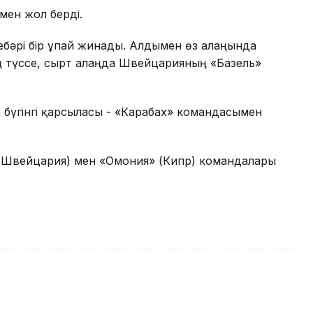
мен жол берді.
ебәрі бір ұпай жинады. Алдымен өз алаңында
ң түссе, сырт алаңда Швейцарияның «Базель»
а бүгінгі қарсыласы - «Карабах» командасымен
» (Швейцария) мен «Омония» (Кипр) командалары