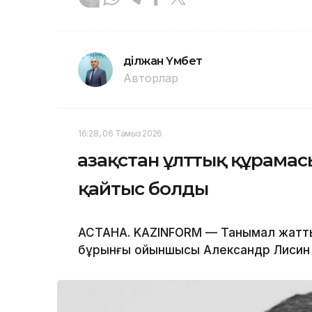
Әділжан Үмбет
Авторлар
16:28, 06 Тамыз 2026
Қазақстан ұлттық құрам
қайтыс болды
АСТАНА. KAZINFORM — Танымал жатты
бұрынғы ойыншысы Александр Лисин 5