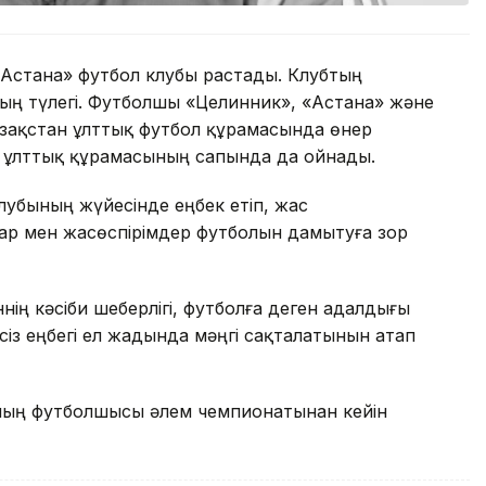
Астана» футбол клубы растады. Клубтың
ың түлегі. Футболшы «Целинник», «Астана» және
азақстан ұлттық футбол құрамасында өнер
ан ұлттық құрамасының сапында да ойнады.
лубының жүйесінде еңбек етіп, жас
ар мен жасөспірімдер футболын дамытуға зор
ің кәсіби шеберлігі, футболға деген адалдығы
з еңбегі ел жадында мәңгі сақталатынын атап
ының футболшысы әлем чемпионатынан кейін