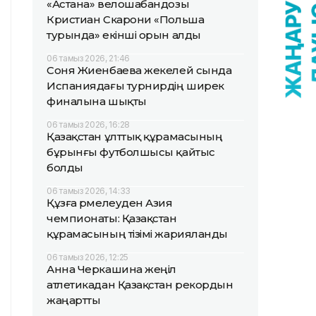
«Астана» велошабандозы
Кристиан Скарони «Польша
турында» екінші орын алды
06 тамыз 2026, 21:46
Соня Жиенбаева жекелей сында
Испаниядағы турнирдің ширек
финалына шықты
06 тамыз 2026, 16:28
Қазақстан ұлттық құрамасының
бұрынғы футболшысы қайтыс
болды
06 тамыз 2026, 14:33
Құзға өрмелеуден Азия
чемпионаты: Қазақстан
құрамасының тізімі жарияланды
06 тамыз 2026, 12:25
Анна Черкашина жеңіл
атлетикадан Қазақстан рекордын
жаңартты