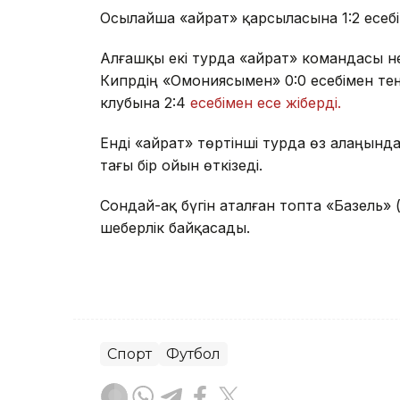
Осылайша «Қайрат» қарсыласына 1:2 есебі
Алғашқы екі турда «Қайрат» командасы н
Кипрдің «Омониясымен» 0:0 есебімен те
клубына 2:4
есебімен есе жіберді.
Енді «Қайрат» төртінші турда өз алаңынд
тағы бір ойын өткізеді.
Сондай-ақ бүгін аталған топта «Базель
шеберлік байқасады.
Спорт
Футбол