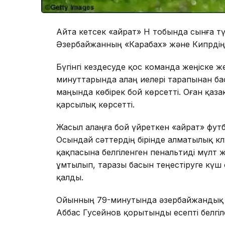
Айта кетсек «Қайрат» H тобында сынға т
Әзербайжанның «Карабах» және Кипрдің
Бүгінгі кездесуде қос команда жеңіске 
минуттарында алаң иелері тарапынан ба
маңында көбірек бой көрсетті. Оған қа
қарсылық көрсетті.
Жасыл алаңға бой үйреткен «Қайрат» ф
Осындай сәттердің бірінде алматылық к
қақпасына белгіленген пенальтиді мүлт ж
ұмтылып, таразы басын теңестіруге күш 
қалды.
Ойынның 79-минутында әзербайжандық Р
Аббас Гусейнов қорытынды есепті белгіле