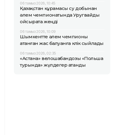
06 тамыз 2026, 10:45
Қазақстан құрамасы су добынан
әлем чемпионатында Уругвайды
ойсырата жеңді
06 тамыз 2026, 10:09
Шымкентте әлем чемпионы
атанған жас балуанға көлік сыйлады
06 тамыз 2026, 02:35
«Астана» велошабандозы «Польша
турында» жүлдегер атанды