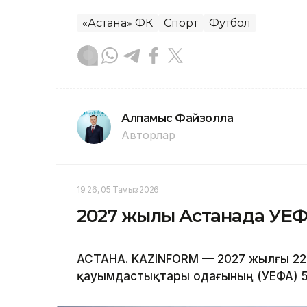
«Астана» ФК
Спорт
Футбол
Алпамыс Файзолла
Авторлар
19:26, 05 Тамыз 2026
2027 жылы Астанада УЕФА
АСТАНА. KAZINFORM — 2027 жылғы 22
қауымдастықтары одағының (УЕФА) 51