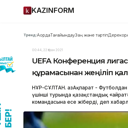
KAZINFORM
Ақорда
Тағайындау
Заң және тәртіп
Дерекқор
Тренд:
00:44, 22 Қазан 2021
UEFA Конференция лигасы
құрамасынан жеңіліп қа
НҰР-СҰЛТАН. ҚазАқпарат - Футболдан
үшінші турында қазақстандық «Қайра
командасына есе жіберді, деп хабарла