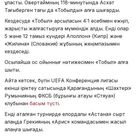
ұласты. Овертаймның 118-минутында Асхат
Тағыберген тағы да «Тобылды» алға шығарды.
Кездесуде «Тобыл» қарсыласын 4:1 есебімен ежңіп,
жарысты жалғастыруға мүмкіндік алды. Енді олар
5 және 12 тамыз күндері Аполлон» (Кипр) және
«Жилина» (Словакия) жұбының жеңімпазымен
кездеседі.
Осылайша қос ойыннығ нәтижесімен «Тобыл» алға
шықты.
Айта кетсек, бүгін UEFA Конференция лигасы
екінші іріктеу сатысында Қарағандының «Шахтері»
Румынияның ФКСБ (бұрынғы атауы «Стяуа»)
клубынан
басым түсті.
Енді аталған турнирде елордалық «Астана» сырт
алаңда Грекияның «Арис» командасымен жасыл
алаңға шығады.