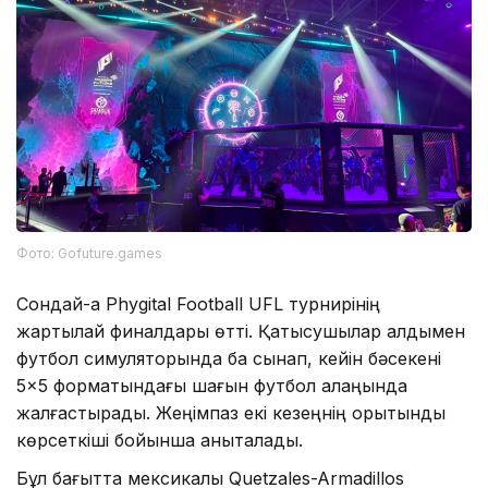
Фото: Gofuture.games
Сондай-ақ Phygital Football UFL турнирінің
жартылай финалдары өтті. Қатысушылар алдымен
футбол симуляторында бақ сынап, кейін бәсекені
5×5 форматындағы шағын футбол алаңында
жалғастырады. Жеңімпаз екі кезеңнің қорытынды
көрсеткіші бойынша анықталады.
Бұл бағытта мексикалық Quetzales-Armadillos