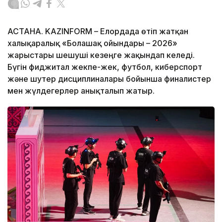
АСТАНА. KAZINFORM – Елордада өтіп жатқан
халықаралық «Болашақ ойындары – 2026»
жарыстары шешуші кезеңге жақындап келеді.
Бүгін фиджитал жекпе-жек, футбол, киберспорт
және шутер дисциплиналары бойынша финалистер
мен жүлдегерлер анықталып жатыр.