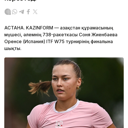
АСТАНА. KAZINFORM — Қазақстан құрамасының
мүшесі, әлемнің 738-ракеткасы Соня Жиенбаева
Оренсе (Испания) ITF W75 турнирінің финалына
шықты.