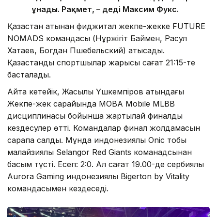
ұнады. Рақмет, – деді Максим Фукс.
Қазақстан атынан фиджитал жекпе-жекке FUTURE
NOMADS командасы (Нұржігіт Баймен, Расул
Хатаев, Богдан Пшебельский) қатысады.
Қазақстандық спортшылар жарысы сағат 21:15-те
басталады.
Айта кетейік, Жақсылық Үшкемпіров атындағы
Жекпе-жек сарайында MOBA Mobile MLBB
дисциплинасы бойынша жартылай финалдық
кездесулер өтті. Командалар финал жолдамасын
сарапқа салды. Мұнда индонезиялық Onic тобы
малайзиялық Selangor Red Giants команадсынан
басым түсті. Есеп: 2:0. Ал сағат 19.00-де сербиялық
Aurora Gaming индонезиялық Bigerton by Vitality
командасымен кездеседі.