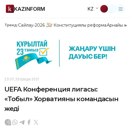
KAZINFORM
KZ
Сайлау-2026
Конституциялық реформа
Арнайы жо
Тренд:
23:37, 29 Шілде 2021
UEFA Конференция лигасы:
«Тобыл» Хорватияның командасын
жеңді