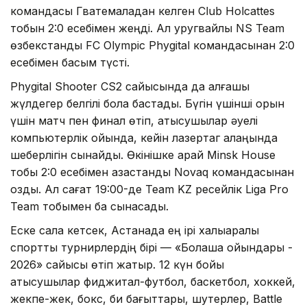
командасы Гватемаладан келген Club Holcattes
тобын 2:0 есебімен жеңді. Ал уругвайлық NS Team
өзбекстандық FC Olympic Phygital командасынан 2:0
есебімен басым түсті.
Phygital Shooter CS2 сайысында да алғашқы
жүлдегер белгілі бола бастады. Бүгін үшінші орын
үшін матч пен финал өтіп, қатысушылар әуелі
компьютерлік ойында, кейін лазертаг алаңында
шеберлігін сынайды. Өкінішке қарай Minsk House
тобы 2:0 есебімен қазақстандық Novaq командасынан
озды. Ал сағат 19:00-де Team KZ ресейлік Liga Pro
Team тобымен бақ сынасады.
Еске сала кетсек, Астанада ең ірі халықаралық
спорттық турнирлердің бірі — «Болашақ ойындары -
2026» сайысы өтіп жатыр. 12 күн бойы
қатысушылар фиджитал-футбол, баскетбол, хоккей,
жекпе-жек, бокс, би бағыттары, шутерлер, Battle