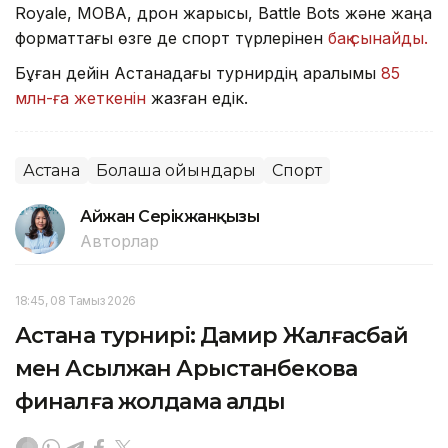
Royale, MOBA, дрон жарысы, Battle Bots және жаңа
форматтағы өзге де спорт түрлерінен
бақ сынайды.
Бұған дейін Астанадағы турнирдің қаралымы
85
млн-ға жеткенін
жазған едік.
Астана
Болашақ ойындары
Спорт
Айжан Серікжанқызы
Авторлар
18:45, 08 Тамыз 2026
Астана турнирі: Дамир Жалғасбай
мен Асылжан Арыстанбекова
финалға жолдама алды