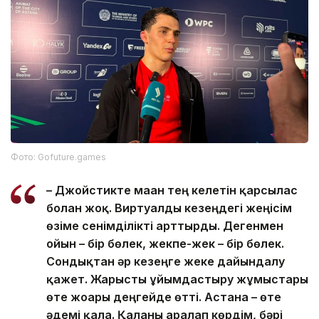
Фото: Gofuture.games
– Джойстикте маған тең келетін қарсылас
болған жоқ. Виртуалды кезеңдегі жеңісім
өзіме сенімділікті арттырды. Дегенмен
ойын – бір бөлек, жекпе-жек – бір бөлек.
Сондықтан әр кезеңге жеке дайындалу
қажет. Жарысты ұйымдастыру жұмыстары
өте жоғары деңгейде өтті. Астана – өте
әдемі қала. Қаланы аралап көрдім, бәрі