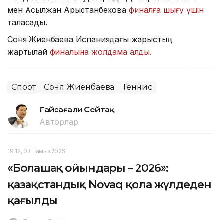
мен Асылжан Арыстанбекова
финалға шығу үшін
таласады.
Соня Жиенбаева Испаниядағы жарыстың
жартылай
финалына жолдама алды.
Спорт
Соня Жиенбаева
Теннис
Ғайсағали Сейтақ
Авторлар
19:12, 08 Тамыз 2026
«Болашақ ойындары – 2026»:
қазақстандық Novaq қола жүлдеден
қағылды