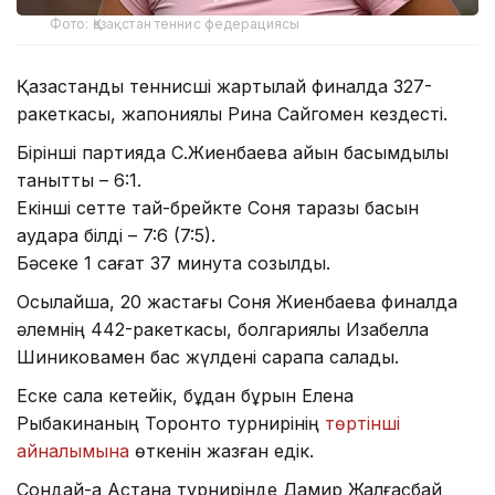
Фото: Қазақстан теннис федерациясы
Қазақстандық теннисші жартылай финалда 327-
ракеткасы, жапониялық Рина Сайгомен кездесті.
Бірінші партияда С.Жиенбаева айқын басымдылық
танытты – 6:1.
Екінші сетте тай-брейкте Соня таразы басын
аудара білді – 7:6 (7:5).
Бәсеке 1 сағат 37 минутқа созылды.
Осылайша, 20 жастағы Соня Жиенбаева финалда
әлемнің 442-ракеткасы, болгариялық Изабелла
Шиниковамен бас жүлдені сарапқа салады.
Еске сала кетейік, бұдан бұрын Елена
Рыбакинаның Торонто турнирінің
төртінші
айналымына
өткенін жазған едік.
Сондай-ақ Астана турнирінде Дамир Жалғасбай