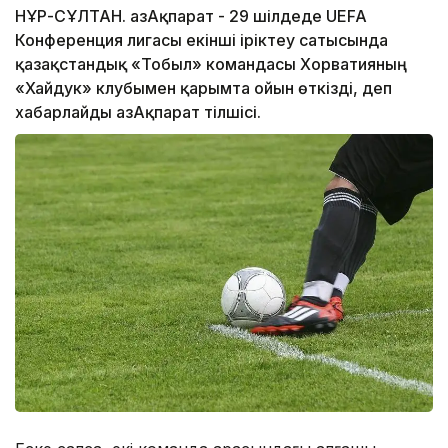
НҰР-СҰЛТАН. ҚазАқпарат - 29 шілдеде UEFA
Конференция лигасы екінші іріктеу сатысында
қазақстандық «Тобыл» командасы Хорватияның
«Хайдук» клубымен қарымта ойын өткізді, деп
хабарлайды ҚазАқпарат тілшісі.