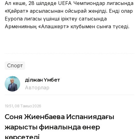
Ал кеше, 28 шілдеде UEFA Чемпиондар лигасында
«Қайрат» қарсыласынан ойсырай жеңілді. Енді олар
Еуропа лигасы үшінші іріктеу сатысында
Арменияның «Алашкерт» клубымен сынға түседі.
Спорт
Әділжан Үмбет
Авторлар
19:51, 08 Тамыз 2026
Соня Жиенбаева Испаниядағы
жарыстың финалында өнер
көрсетеді