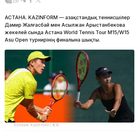
АСТАНА. KAZINFORM — Қазақстандық теннисшілер
Дамир Жалғасбай мен Асылжан Арыстанбекова
жекелей сында Астана World Tennis Tour M15/W15
Asu Open турнирінің финалына шықты.
Коллаж: Kazinform / ҚТФ