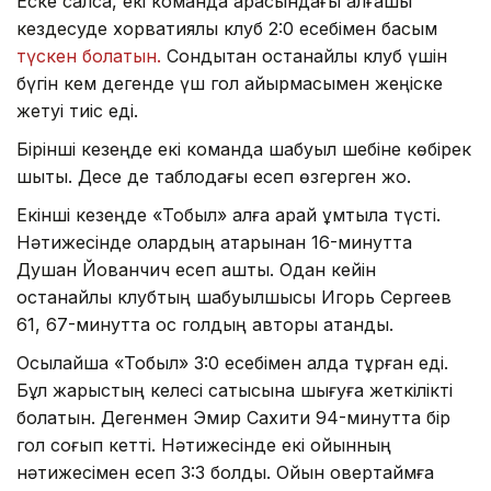
Еске салсақ, екі команда арасындағы алғашқы
кездесуде хорватиялық клуб 2:0 есебімен басым
түскен болатын.
Сондықтан қостанайлық клуб үшін
бүгін кем дегенде үш гол айырмасымен жеңіске
жетуі тиіс еді.
Бірінші кезеңде екі команда шабуыл шебіне көбірек
шықты. Десе де таблодағы есеп өзгерген жоқ.
Екінші кезеңде «Тобыл» алға қарай ұмтыла түсті.
Нәтижесінде олардың қатарынан 16-минутта
Душан Йованчич есеп ашты. Одан кейін
қостанайлық клубтың шабуылшысы Игорь Сергеев
61, 67-минутта қос голдың авторы атанды.
Осылайша «Тобыл» 3:0 есебімен алда тұрған еді.
Бұл жарыстың келесі сатысына шығуға жеткілікті
болатын. Дегенмен Эмир Сахити 94-минутта бір
гол соғып кетті. Нәтижесінде екі ойынның
нәтижесімен есеп 3:3 болды. Ойын овертаймға