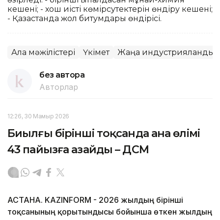
кешені; - хош иісті көмірсутектерін өндіру кешені;
- Қазақстанда жол битумдары өндірісі.
Алқа мәжілістері
Үкімет
Жаңа индустрияландыр
без автора
Авторлар
12:26, 30 Мамыр 2026
Биылғы бірінші тоқсанда ана өлімі
43 пайызға азайды – ДСМ
АСТАНА. KAZINFORM - 2026 жылдың бірінші
тоқсанының қорытындысы бойынша өткен жылдың