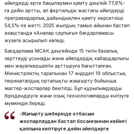
әйелдерді ерте бақылаумен қамту деңгейі 77,6%-
ға дейін артты, ал фертильдік жастағы әйелдерді
прегравидарлық дайындықпен қамту көрсеткіші
54,5%-ға жетті. 2025 жылдың тамыз айынан бастап
Қазақстанда «Аналар саулығы» бағдарламасы
жүзеге асырылып келеді.
Бағдарлама МСАК деңгейінде 15 тегін базалық
зерттеуді ұсынады және әйелдердің хабардарлығы
мен жауапкершілігін арттыруға бағытталған.
Министрліктің тарапынан 17 өңірдегі 19 облыстық
перинаталдық орталықты жаңғырту бойынша
мастер-жоспарлар бекітілді. Бұл құрылымдарды
біріздендіруге және озық технологияларды енгізуге
мүмкіндік береді.
-Жаңғырту шеңберінде отбасын
жоспарлаудан бастап босанғаннан кейінгі
қалпына келтіруге дейін әйелдерге