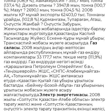
тонна (108,9 %); Авиакеросин ? 355,7 мың. тонна
(137,4 %); Дизель отыны ? 3947,8 мың. тонна (100,7
%); Мазут ? 2690,1 мың. тонна (104,5 %). 2008
жылғы ҚР мұнай экспорты 62403,0 тыс. Тоннаны
құрайды, (102,8 %).Құрманғазы, Түпқараған, Аташ,
Оңтүстік Жамбай ? Оңтүстік Забурын,
Жемчужина теңіз жобаларында іздестіру-барлау
жұмыстары жүргізілуде.Қазақстандық Каспий
Тасымалдау Жүйесі; Ескене-Құрық мұнай құбыры;
Транскаспий жобасы жүзеге асырылуда.
Газ
саласы.
2008 жылдың қаңтар-желтоқсан
айларында республиканың мұнай-газ өндіру
компаниялары 33 177,7 млн. текше метр (111,9%)
газ өндірді. Газ өндіруде негізгі өсімді
«Қарашығанақ Петролеум Оперейтинг б.в.»,
«Теңізшевройл» ЖШС, «СНПС-Ақтөбемұнайгаз»
АҚ, «Толқынмұнайгаз» ЖШС қамтамасыз
етуде.«Қазақстан-Қытай газ құбыры құрылысы
басталды. «Бейнеу-Бозой-Ақбұлақ» газ құбырының
құрылысы жобасын жүзеге асыру
жалғастырылуда.
Электр энергетикасы.
2008
жылы «Солтүстік Қазақстан-Ақтөбе облысы» электр
тарату желісі және «Солтүстік-Қазақстанның
оңтүстігі» электр тарату транзитінің екінші желісі,