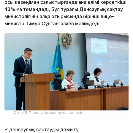
осы кезеңімен салыстырғанда ана өлімі көрсеткіші
43%-ға төмендеді, Бұл туралы Денсаулық сақтау
министрлігінің алқа отырысында бірінші вице-
министр Тимур Сұлтанғазиев мәлімдеді.
Фото: ҚР Денсаулық сақтау министрлігі
ҚР денсаулық сақтауды дамыту