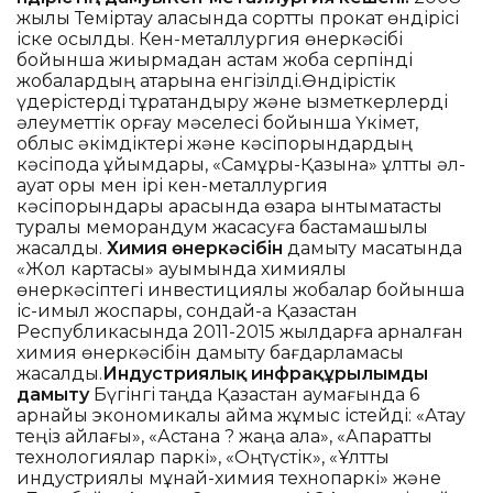
жылы Теміртау қаласында сортты прокат өндірісі
іске қосылды. Кен-металлургия өнеркәсібі
бойынша жиырмадан астам жоба серпінді
жобалардың қатарына енгізілді.Өндірістік
үдерістерді тұрақтандыру және қызметкерлерді
әлеуметтік қорғау мәселесі бойынша Үкімет,
облыс әкімдіктері және кәсіпорындардың
кәсіподақ ұйымдары, «Самұрық-Қазына» ұлттық әл-
ауқат қоры мен ірі кен-металлургия
кәсіпорындары арасында өзара ынтымақтастық
туралы меморандум жасасуға бастамашылық
жасалды.
Химия өнеркәсібін
дамыту мақсатында
«Жол картасы» ауқымында химиялық
өнеркәсіптегі инвестициялық жобалар бойынша
іс-қимыл жоспары, сондай-ақ Қазақстан
Республикасында 2011-2015 жылдарға арналған
химия өнеркәсібін дамыту бағдарламасы
жасалды.
Индустриялық инфрақұрылымды
дамыту
Бүгінгі таңда Қазақстан аумағында 6
арнайы экономикалық аймақ жұмыс істейді: «Ақтау
теңіз айлағы», «Астана ? жаңа қала», «Ақпараттық
технологиялар паркі», «Оңтүстік», «Ұлттық
индустриялық мұнай-химия технопаркі» және