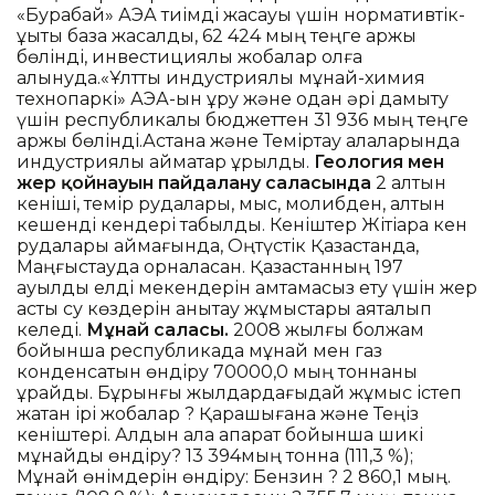
«Бурабай» АЭА тиімді жасауы үшін нормативтік-
құқықтық база жасалды, 62 424 мың теңге қаржы
бөлінді, инвестициялық жобалар қолға
алынуда.«Ұлттық индустриялық мұнай-химия
технопаркі» АЭА-ын құру және одан әрі дамыту
үшін республикалық бюджеттен 31 936 мың теңге
қаржы бөлінді.Астана және Теміртау қалаларында
индустриялық аймақтар құрылды.
Геология мен
жер қойнауын пайдалану саласында
2 алтын
кеніші, темір рудалары, мыс, молибден, алтын
кешенді кендері табылды. Кеніштер Жітіқара кен
рудалары аймағында, Оңтүстік Қазақстанда,
Маңғыстауда орналасқан. Қазақстанның 197
ауылдық елді мекендерін қамтамасыз ету үшін жер
асты су көздерін анықтау жұмыстары аяқталып
келеді.
Мұнай саласы.
2008 жылғы болжам
бойынша республикада мұнай мен газ
конденсатын өндіру 70000,0 мың тоннаны
құрайды. Бұрынғы жылдардағыдай жұмыс істеп
жатқан ірі жобалар ? Қарашығанақ және Теңіз
кеніштері. Алдын ала ақпарат бойынша шикі
мұнайды өндіру? 13 394мың тонна (111,3 %);
Мұнай өнімдерін өндіру: Бензин ? 2 860,1 мың.