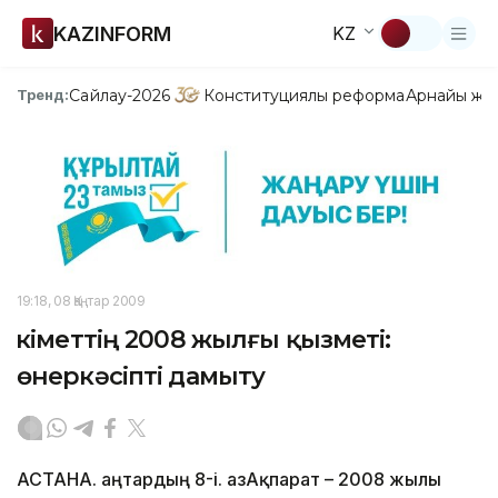
KAZINFORM
KZ
Сайлау-2026
Конституциялық реформа
Арнайы жо
Тренд:
19:18, 08 Қаңтар 2009
Үкіметтің 2008 жылғы қызметі:
өнеркәсіпті дамыту
АСТАНА. Қаңтардың 8-і. ҚазАқпарат – 2008 жылы