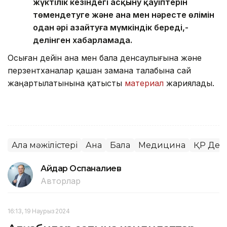
жүктілік кезіндегі асқыну қауіптерін
төмендетуге және ана мен нәресте өлімін
одан әрі азайтуға мүмкіндік береді,-
делінген хабарламада.
Осыған дейін ана мен бала денсаулығына және
перзентханалар қашан замана талабына сай
жаңартылатынына қатысты
материал
жариялады.
Алқа мәжілістері
Ана
Бала
Медицина
ҚР Денс
Айдар Оспаналиев
Авторлар
16:13, 19 Наурыз 2024