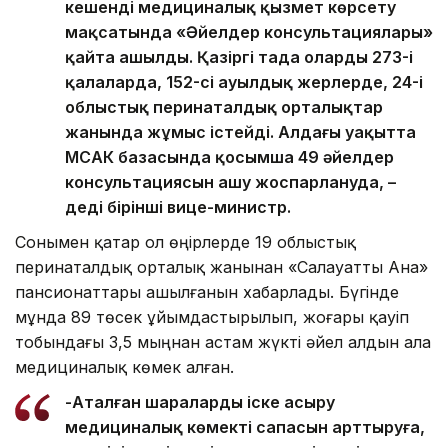
кешенді медициналық қызмет көрсету
мақсатында «Әйелдер консультациялары»
қайта ашылды. Қазіргі таңда олардың 273-і
қалаларда, 152-сі ауылдық жерлерде, 24-і
облыстық перинаталдық орталықтар
жанында жұмыс істейді. Алдағы уақытта
МСАК базасында қосымша 49 әйелдер
консультациясын ашу жоспарлануда, –
деді бірінші вице-министр.
Сонымен қатар ол өңірлерде 19 облыстық
перинаталдық орталық жанынан «Салауатты Ана»
пансионаттары ашылғанын хабарлады. Бүгінде
мұнда 89 төсек ұйымдастырылып, жоғары қауіп
тобындағы 3,5 мыңнан астам жүкті әйел алдын ала
медициналық көмек алған.
-Аталған шараларды іске асыру
медициналық көмектің сапасын арттыруға,