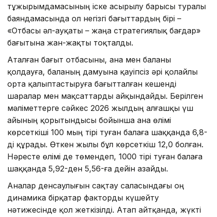
тұжырымдамасының іске асырылу барысы туралы
баяндамасында ол негізгі бағыттардың бірі –
«Отбасы әл-ауқаты – жаңа стратегиялық бағдар»
бағытына жан-жақты тоқталды.
Аталған бағыт отбасыны, ана мен баланы
қолдауға, баланың дамуына қауіпсіз әрі қолайлы
орта қалыптастыруға бағытталған кешенді
шаралар мен мақсаттарды айқындайды. Берілген
мәліметтерге сәйкес 2026 жылдың алғашқы үш
айының қорытындысы бойынша ана өлімі
көрсеткіші 100 мың тірі туған балаға шаққанда 6,8-
ді құрады. Өткен жылы бұл көрсеткіш 12,0 болған.
Нәресте өлімі де төмендеп, 1000 тірі туған балаға
шаққанда 5,92-ден 5,56-ға дейін азайды.
Аналар денсаулығын сақтау саласындағы оң
динамика бірқатар факторды күшейту
нәтижесінде қол жеткізілді. Атап айтқанда, жүкті