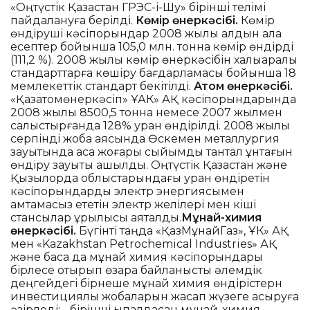
«Оңтүстік Қазақстан ГРЭС-і-Шу» бірінші телімі
пайдалануға берілді.
Көмір өнеркәсібі.
Көмір
өндіруші кәсіпорындар 2008 жылы алдын ала
есептер бойынша 105,0 млн. тонна көмір өндірді
(111,2 %). 2008 жылы көмір өнеркәсібін халықаралық
стандарттарға көшіру бағдарламасы бойынша 18
мемлекеттік стандарт бекітілді.
Атом өнеркәсібі.
«Қазатомөнеркәсіп» ҰАК» АҚ кәсіпорындарында
2008 жылы 8500,5 тонна немесе 2007 жылмен
салыстырғанда 128% уран өндірілді. 2008 жылы
серпінді жоба аясында Өскемен металлургия
зауытында аса жоғары сыйымды тантал ұнтағын
өндіру зауыты ашылды. Оңтүстік Қазақстан және
Қызылорда облыстарындағы уран өндіретін
кәсіпорындарды электр энергиясымен
қамтамасыз ететін электр желілері мен кіші
стансылар құрылысы аяқталды.
Мұнай-химия
өнеркәсібі.
Бүгінті таңда «ҚазМұнайГаз», ҰК» АҚ
мен «Kazakhstan Petrochemical Industries» АҚ
және басқа да мұнай химия кәсіпорындары
бірлесе отырып өзара байланысты әлемдік
деңгейдегі бірнеше мұнай химия өндірістерн
инвестициялық жобаларын жасап жүзеге асыруға
әзірледі: - бірінші ықпалдасқан мұнай-химия