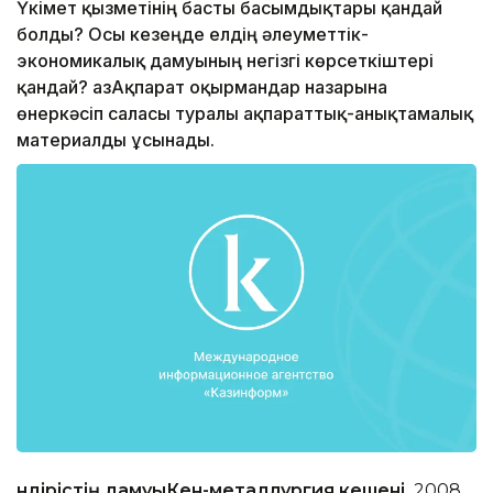
Үкімет қызметінің басты басымдықтары қандай
болды? Осы кезеңде елдің әлеуметтік-
экономикалық дамуының негізгі көрсеткіштері
қандай? ҚазАқпарат оқырмандар назарына
өнеркәсіп саласы туралы ақпараттық-анықтамалық
материалды ұсынады.
Өндірістің дамуы
Кен-металлургия кешені.
2008