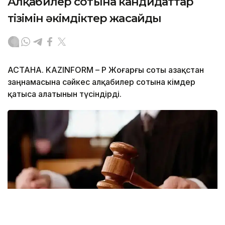
Алқабилер сотына кандидаттар
тізімін әкімдіктер жасайды
АСТАНА. KAZINFORM – ҚР Жоғарғы соты Қазақстан
заңнамасына сәйкес алқабилер сотына кімдер
қатыса алатынын түсіндірді.