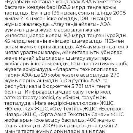
«Бурабай».«Астана ? жаңа қала» АЭА қызмет істей
бастаған кезден бері 863,9 млрд. теңге қаржы
тартылды. Бүгінде 136 нысан, соның ішінде 2008
жылы ? 14 нысан іске қосылды, 108 нысанда
жұмыс жалғасуда. «Ақтау теңіз айлағы» АЭА
аумағындағы жүзеге асырылып жатқан
инвестициялар көлемі 9,3 млрд. теңгені құрайды.
45 млрд.теңгенің өнімдері шығарылды. 1163-тен
астам жұмыс орны ашылды. АЭА аумағында теңіз
метал құрастырмалары, әйнекталшықты құбырлар
және мұнай құбырларын шығару зауыттары
жобалары іске асырылды, 10 инвестициялық жоба
жүзеге асырылуда. «Ақпараттық технологиялар
паркі» АЭА-да 29 жоба жүзеге асырылуда, 270
жұмыс орны ашылды. \ «Оңтүстік» АЭА-ға
республикалық бюджеттен 5 781 млн. теңге
бөлінді. Инфрақұрылымдар салу: темір жол,
элтекр тарату желісі, су құбыры, газ құбыры
тартылуда. «Мақта өндірісі-целлюлоза» ЖШС,
«Ютекс-KZ» ЖШС, «Oxy Textile» ЖШС, «Есенжол-
Назар» ЖШС, «Орта Азия Текстиль Санаи» ЖШС
жобаларын іске асыру басталды. 400 жұмыс
орны ашылды. 2009 жылдың соңына дейін 2
мыңға тарта жұмыс орындары ашылдаы.