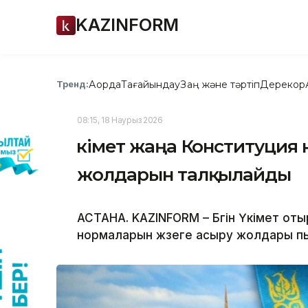
KAZINFORM
Ақорда
Тағайындау
Заң және тәртіп
Дерекқор
Тренд:
08:15, 18 Наурыз 2026
Үкімет жаңа Конституция
жолдарын талқылайды
АСТАНА. KAZINFORM – Бүгін Үкімет о
нормаларын жүзеге асыру жолдары п