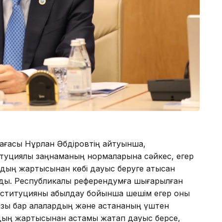
ағасы Нұрлан Әбдіровтің айтуынша,
туциялық заңнаманың нормаларына сәйкес, егер
рдың жартысынан көбі дауыс беруге қатысқан
ады. Республикалық референдумға шығарылған
нституцияны қабылдау бойынша шешім егер оны
ызы бар қалалардың және астананың үштен
ардың жартысынан астамы жақтап дауыс берсе,