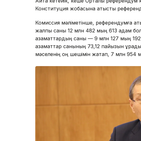
Айта кетейік, кеше Орталық референдум
Конституция жобасына қатысты рефере
Комиссия мәліметінше, референдумға қат
жалпы саны 12 млн 482 мың 613 адам болд
азаматтардың саны — 9 млн 127 мың 192 
азаматтар санының 73,12 пайызын құрад
мәселенің оң шешімін жақтап, 7 млн 954 