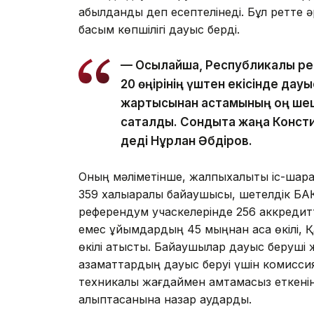
қабылданды деп есептелінеді. Бұл ретте 
басым көпшілігі дауыс берді.
— Осылайша, Республикалық р
20 өңірінің үштен екісінде дау
жартысынан астамының оң шеші
сақталды. Сондықта жаңа Конс
деді Нұрлан Әбдіров.
Оның мәліметінше, жалпыхалықтық іс-шар
359 халықаралық байқаушысы, шетелдік БАҚ
референдум учаскелерінде 256 аккредитте
емес ұйымдардың 45 мыңнан аса өкілі, Қа
өкілі қатысты. Байқаушылар дауыс беруші
азаматтардың дауыс беруі үшін комисси
техникалық жағдаймен қамтамасыз еткенін
қалыптасқанына назар аударды.