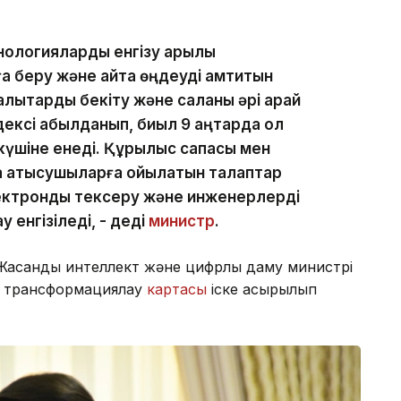
нологияларды енгізу арқылы
 беру және қайта өңдеуді қамтитын
лықтарды бекіту және саланы әрі қарай
ксі қабылданып, биыл 9 қаңтарда қол
 күшіне енеді. Құрылыс сапасы мен
аға қатысушыларға қойылатын талаптар
ектронды тексеру және инженерлерді
енгізіледі, - деді
министр
.
асанды интеллект және цифрлық даму министрі
қ трансформациялау
картасы
іске асырылып