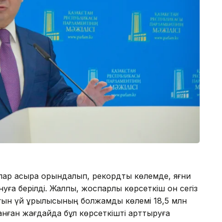
ар асыра орындалып, рекордтық көлемде, яғни
уға берілді. Жалпы, жоспарлы көрсеткіш он сегіз
ын үй құрылысының болжамды көлемі 18,5 млн
нған жағдайда бұл көрсеткішті арттыруға