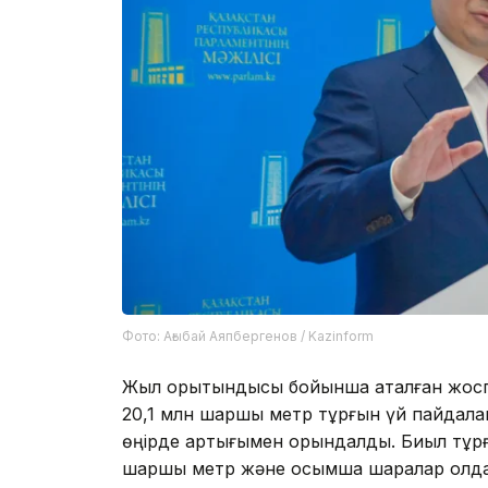
Фото: Ағыбай Аяпбергенов / Kazinform
Жыл қорытындысы бойынша аталған жосп
20,1 млн шаршы метр тұрғын үй пайдалан
өңірде артығымен орындалды. Биыл тұрғ
шаршы метр және қосымша шаралар қолда