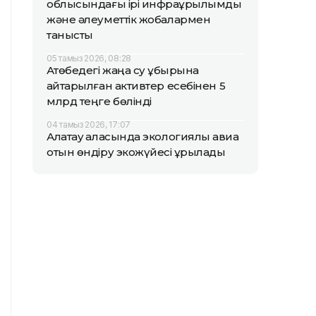
облысындағы ірі инфрақұрылымдық
және әлеуметтік жобалармен
танысты
05 тамыз 2026, 08:28
Ақтөбедегі жаңа су құбырына
қайтарылған активтер есебінен 5
млрд теңге бөлінді
04 тамыз 2026, 17:07
Алатау қаласында экологиялық авиа
отын өндіру экожүйесі құрылады