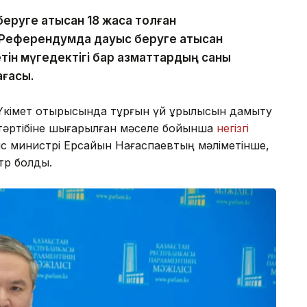
руге қатысқан 18 жасқа толған
 Референдумда дауыс беруге қатысқан
тін мүгедектігі бар азматтардың саны
ағасы.
ы Үкімет отырысында тұрғын үй құрылысын дамыту
 тәртібіне шығарылған мәселе бойынша
негізгі
ыс министрі Ерсайын Нағаспаевтың мәліметінше,
тр болды.