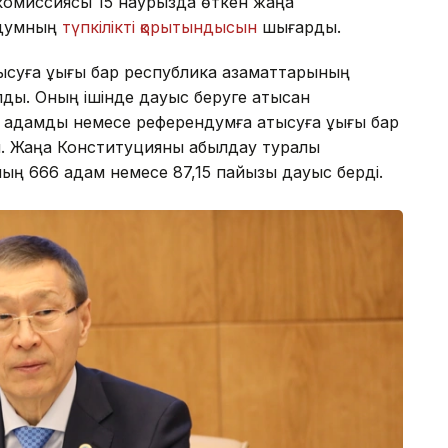
 комиссиясы 15 наурызда өткен жаңа
ндумның
түпкілікті қорытындысын
шығарды.
ысуға құқығы бар республика азаматтарының
ы. Оның ішінде дауыс беруге қатысқан
адамды немесе референдумға қатысуға құқығы бар
ы. Жаңа Конституцияны қабылдау туралы
мың 666 адам немесе 87,15 пайызы дауыс берді.