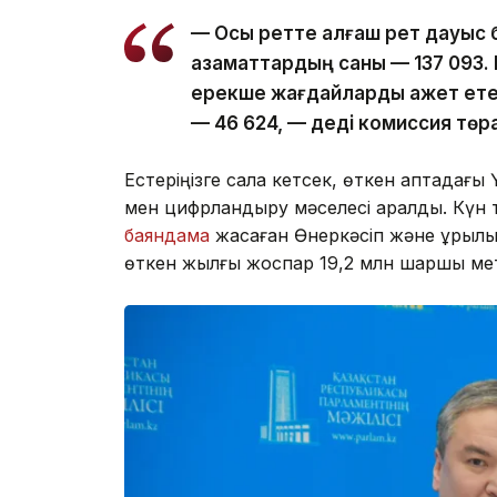
— Осы ретте алғаш рет дауыс бе
азаматтардың саны — 137 093.
ерекше жағдайларды қажет ете
— 46 624, — деді комиссия төр
Естеріңізге сала кетсек, өткен аптадағ
мен цифрландыру мәселесі қаралды. Күн
баяндама
жасаған Өнеркәсіп және құрыл
өткен жылғы жоспар 19,2 млн шаршы ме