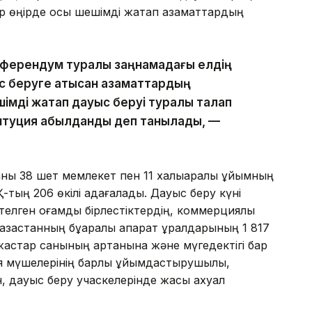
әр өңірде осы шешімді жақтап азаматтардың
еферендум туралы заңнамадағы елдің
ыс беруге қатысқан азаматтардың
мді жақтап дауыс беруі туралы талап
титуция қабылданды деп танылады, —
аны 38 шет мемлекет пен 11 халықаралық ұйымның
-тың 206 өкілі қадағалады. Дауыс беру күні
лген қоғамдық бірлестіктердің, коммерциялық
зақстанның бұқаралық ақпарат құралдарының 1 817
 жастар санының артқанына және мүгедектігі бар
я мүшелерінің барлық ұйымдастырушылық,
, дауыс беру учаскелерінде жақсы ахуал