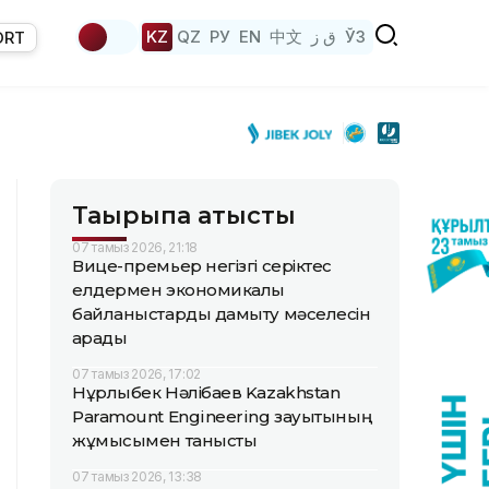
KZ
QZ
РУ
EN
中文
ق ز
ЎЗ
ORT
Тақырыпқа қатысты
07 тамыз 2026, 21:18
Вице-премьер негізгі серіктес
елдермен экономикалық
байланыстарды дамыту мәселесін
қарады
07 тамыз 2026, 17:02
Нұрлыбек Нәлібаев Kazakhstan
Paramount Engineering зауытының
жұмысымен танысты
07 тамыз 2026, 13:38