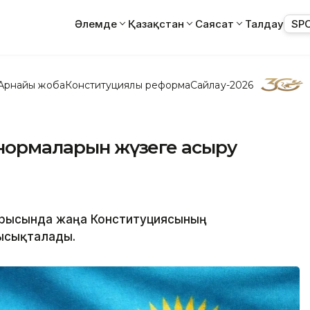
Әлемде
Қазақстан
Саясат
Талдау
SP
Арнайы жоба
Конституциялық реформа
Сайлау-2026
 нормаларын жүзеге асыру
тырысында жаңа Конституциясының
ысықталады.