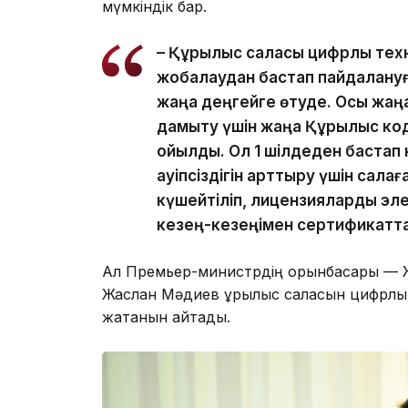
мүмкіндік бар.
– Құрылыс саласы цифрлық тех
жобалаудан бастап пайдалануға
жаңа деңгейге өтуде. Осы жаңа
дамыту үшін жаңа Құрылыс коде
қойылды. Ол 1 шілдеден бастап
қауіпсіздігін арттыру үшін сал
күшейтіліп, лицензияларды эл
кезең-кезеңімен сертификаттау 
Ал Премьер-министрдің орынбасары — Ж
Жаслан Мәдиев құрылыс саласын цифрлы
жатқанын айтады.