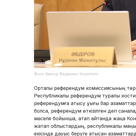
Фото: Виктор Федюнин / Kazinform
Орталық референдум комиссиясының төр
Республикалық референдум туралы кости
референдумға қатысу құқығы бар азаматта
болса, референдум өткізілген деп санал
мәселе бойынша, атап айтқанда жаңа Ко
жақтап облыстардың, республикалық маң
екісінде дауыс беруге қатысқан азаматт