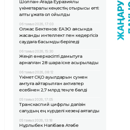
Шолпан-Атада Еуразиялық
үкіметаралық кеңестің отырысы өтті:
алты құжатқа қол қойылды
06 тамыз 2026, 17:03
Олжас Бектенов: ЕАЭО аясында
жасанды интеллект пен кедергісіз
саудаға басымдық беріледі
06 тамыз 2026, 15:30
Жеңіл өнеркәсіпті дамытуға
арналған 28 шара іске асырылады
06 тамыз 2026, 08:12
Үкімет СҚО ауылдарын сумен
қамтуға қайтарылған активтер
есебінен 2,7 млрд теңге бөлді
05 тамыз 2026, 17:05
Транскаспий цифрлық дәлізін
салудың ең күрделі кезеңі аяқталды
05 тамыз 2026, 13:18
Нұрлыбек Нәлібаев Ақтөбе