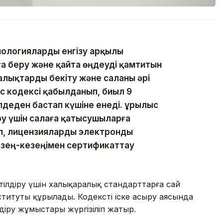
нологияларды енгізу арқылы
а беру және қайта өңдеуді қамтитын
алықтарды бекіту және саланы әрі
с кодексі қабылданып, биыл 9
лдеден бастап күшіне енеді. Құрылыс
ыру үшін салаға қатысушыларға
іп, лицензияларды электронды
езең-кезеңімен сертификаттау
ілдіру үшін халықаралық стандарттарға сай
титуты құрылады. Кодексті іске асыру аясында
діру жұмыстары жүргізіліп жатыр.