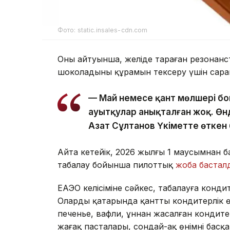
Фото: static.insales-cdn.com
Оның айтуынша, желіде тараған резонан
шоколадының құрамын тексеру үшін сар
— Май немесе қант мөлшері б
ауытқулар анықталған жоқ. Өнд
Азат Сұлтанов Үкіметте өткен
Айта кетейік, 2026 жылғы 1 маусымнан б
таңбалау бойынша пилоттық
жоба бастал
ЕАЭО келісіміне сәйкес, таңбалауға кондит
Олардың қатарында қантты кондитерлік 
печенье, вафли, ұннан жасалған кондите
жаңғақ пасталары, сондай-ақ өнімнің басқа