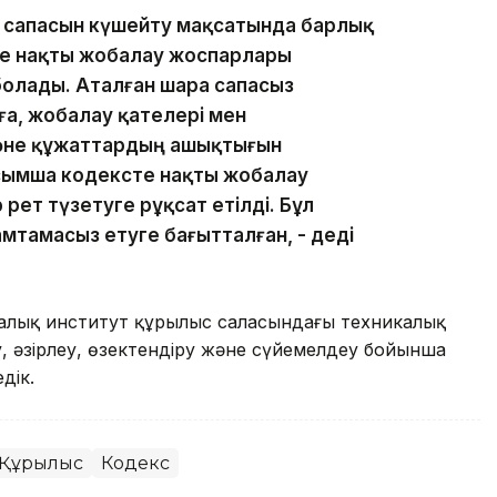
ң сапасын күшейту мақсатында барлық
де нақты жобалау жоспарлары
болады. Аталған шара сапасыз
а, жобалау қателері мен
не құжаттардың ашықтығын
Қосымша кодексте нақты жобалау
рет түзетуге рұқсат етілді. Бұл
тамасыз етуге бағытталған, - деді
калық институт құрылыс саласындағы техникалық
, әзірлеу, өзектендіру және сүйемелдеу бойынша
дік.
Құрылыс
Кодекс