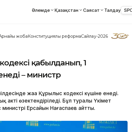
Әлемде
Қазақстан
Саясат
Талдау
SP
Арнайы жоба
Конституциялық реформа
Сайлау-2026
 кодексі қабылданып, 1
енеді – министр
ілдесінде жаңа Құрылыс кодексі күшіне енеді.
қ акті өзектендіріледі. Бұл туралы Үкімет
 министрі Ерсайын Нағаспаев айтты.