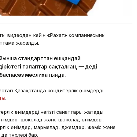
сты видеодан кейін «Рахат» компаниясының
аптама жасалды.
ойынша стандарттан ешқандай
ірістегі талаптар сақталған, — деді
 баспасөз мәслихатында.
астап Қазақстанда кондитерлік өнімдерді
ды
.
ерлік өнімдердің негізгі санаттары жатады.
өнімдер, шоколад және шоколад өнімдері,
рлік өнімдер, мармелад, джемдер, жеміс және
 да түрлері бар.