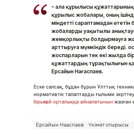
– Қала құрылысы құжаттарыны
құрылыс жобалары, оның ішін
міндетті сараптамадан өтетін 
жобаларды уақытылы анықтауғ
жемқорлықты болдырмауға жә
арттыруға мүмкіндік береді. 
жоспарларын тек екі жылда бір 
құжаттардың тұрақтылығын қам
Ерсайын Нағаспаев.
Еске салсақ, бұдан бұрын Ұлттық техни
нормативтік талаптарды ғылыми зерттеу
бірыңғай орталыққа айналатынын
жазған е
Ерсайын Нағаспаев
Үкімет отырысы