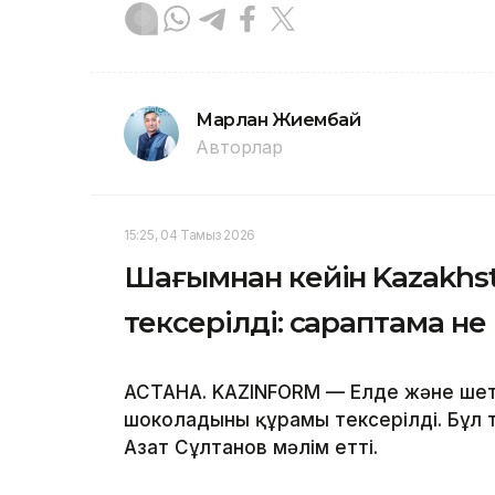
Марлан Жиембай
Авторлар
15:25, 04 Тамыз 2026
Шағымнан кейін Kazakh
тексерілді: сараптама не
АСТАНА. KAZINFORM — Елде және шет
шоколадының құрамы тексерілді. Бұл
Азат Сұлтанов мәлім етті.