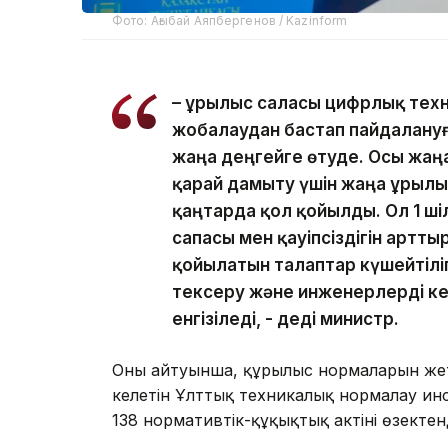
Фото: Ағыбай Аяпбергенов / Kazinform
– Құрылыс саласы цифрлық тех
жобалаудан бастап пайдалануғ
жаңа деңгейге өтуде. Осы жаң
қарай дамыту үшін жаңа Құрылы
қаңтарда қол қойылды. Ол 1 ші
сапасы мен қауіпсіздігін артт
қойылатын талаптар күшейтіл
тексеру және инженерлерді к
енгізіледі, - деді министр.
Оның айтуынша, құрылыс нормаларын жет
келетін Ұлттық техникалық нормалау инс
138 нормативтік-құқықтық актіні өзектен