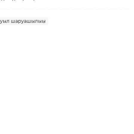
уыл шаруашылығы
ніспен және картоппен
АШМ