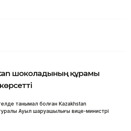
stan шоколадының құрамы
 көрсетті
елде танымал болған Kazakhstan
 туралы Ауыл шаруашылығы вице-министрі