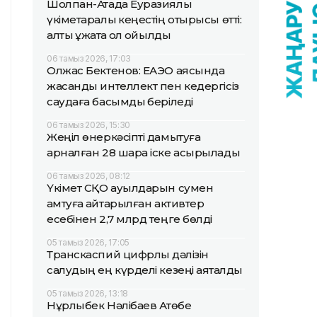
Шолпан-Атада Еуразиялық
үкіметаралық кеңестің отырысы өтті:
алты құжатқа қол қойылды
06 тамыз 2026, 17:03
Олжас Бектенов: ЕАЭО аясында
жасанды интеллект пен кедергісіз
саудаға басымдық беріледі
06 тамыз 2026, 15:30
Жеңіл өнеркәсіпті дамытуға
арналған 28 шара іске асырылады
06 тамыз 2026, 08:12
Үкімет СҚО ауылдарын сумен
қамтуға қайтарылған активтер
есебінен 2,7 млрд теңге бөлді
05 тамыз 2026, 17:05
Транскаспий цифрлық дәлізін
салудың ең күрделі кезеңі аяқталды
05 тамыз 2026, 13:18
Нұрлыбек Нәлібаев Ақтөбе