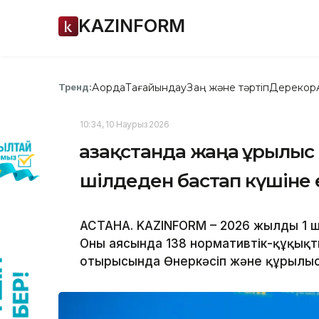
KAZINFORM
Ақорда
Тағайындау
Заң және тәртіп
Дерекқор
Тренд:
10:34, 10 Наурыз 2026
Қазақстанда жаңа Құрылыс
шілдеден бастап күшіне 
АСТАНА. KAZINFORM – 2026 жылдың 1 ш
Оның аясында 138 нормативтік-құқықты
отырысында Өнеркәсіп және құрылыс