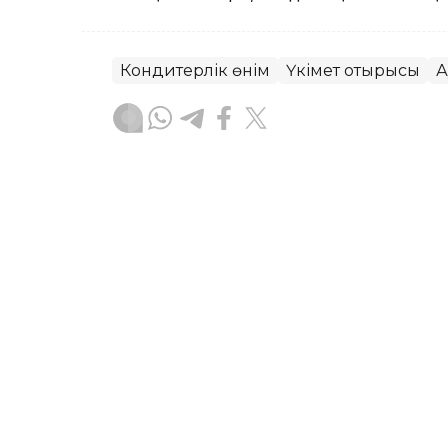
Кондитерлік өнім
Үкімет отырысы
А
Руслан Ғаббасов
Авторлар
15:06, 04 Тамыз 2026
Ішкі нарық отандық көкө
қамтамасыз етіледі — 