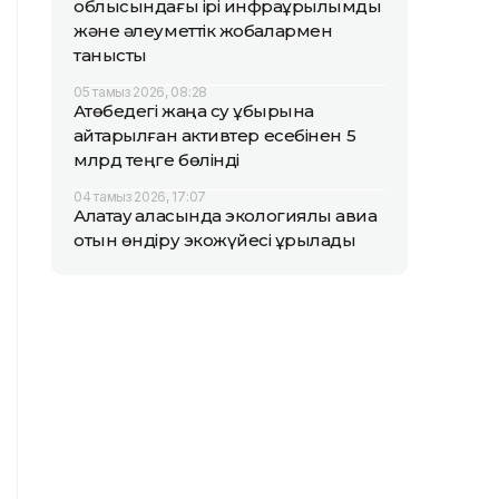
облысындағы ірі инфрақұрылымдық
және әлеуметтік жобалармен
танысты
05 тамыз 2026, 08:28
Ақтөбедегі жаңа су құбырына
қайтарылған активтер есебінен 5
млрд теңге бөлінді
04 тамыз 2026, 17:07
Алатау қаласында экологиялық авиа
отын өндіру экожүйесі құрылады