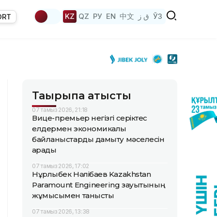
KZ
QZ
РУ
EN
中文
ق ز
ЎЗ
ORT
Тақырыпқа қатысты
07 тамыз 2026, 21:18
Вице-премьер негізгі серіктес
елдермен экономикалық
байланыстарды дамыту мәселесін
қарады
07 тамыз 2026, 17:02
Нұрлыбек Нәлібаев Kazakhstan
Paramount Engineering зауытының
жұмысымен танысты
07 тамыз 2026, 13:38