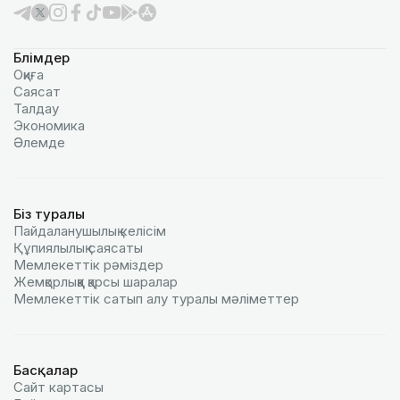
Бөлімдер
Оқиға
Саясат
Талдау
Экономика
Әлемде
Біз туралы
Пайдаланушылық келiciм
Құпиялылық саясаты
Мемлекеттік рәміздер
Жемқорлыққа қарсы шаралар
Мемлекеттік сатып алу туралы мәлiметтер
Басқалар
Сайт картасы