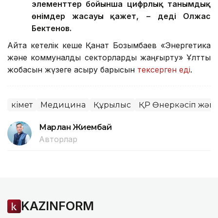
элементтер бойынша цифрлық танымдық
өнімдер жасауы қажет, − деді Олжас
Бектенов.
Айта кетелік кеше Қанат Бозымбаев «Энергетика
және коммуналдық секторларды жаңғырту» Ұлттық
жобасын жүзеге асыру барысын
тексерген еді
.
Үкімет
Медицина
Құрылыс
ҚР Өнеркәсіп және
Марлан Жиембай
Авторлар
KAZINFORM