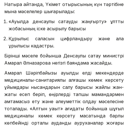
Нақтырақ айтқанда, Үкімет отырысының күн тәртібіне
мына мәселелер шығарылады:
«Ауылда денсаулық сақтауды жаңғырту» ұлттық
жобасының іске асырылу барысы
Құрылыс саласын цифрландыру және қала
құрылысы кадастры.
Бірінші мәселе бойынша Денсаулық сақтау министрі
Ақмарал Әлназарова негізгі баяндама жасайды.
Ақмарал Шәріпбайқызы ауылдық елді мекендерде
медициналық-санитариялық алғашқы көмек көрсету
ұйымдары нысандарын салу барысы жайлы жан-
жақты есеп беріп, өңірлерді тапшы мамандармен
қамтамасыз ету және әлеуметтік қолдау мәселесіне
тоқталады. «Алтын уақыт» қағидаты бойынша шұғыл
медициналық көмек көрсету мақсатында барлық
көпбейінді орталық аудандық ауруханалар жоғары