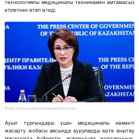
технологиялық медициналық техникамен қамтамасыз
етілетінін атап өтеді.
Фото: Солтан Жексенбеков/Kazinform
Ауыл тұрғындары үшін медициналық көмекті
жақсарту жобасы аясында ауруларды ерте анықтау
мақсатында бүйректің, асқазан-ішек жолдарының,