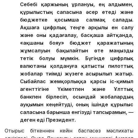
Себебі қаржының ұрлануы, ең алдымен,
құрылыстың сапасына әсер етеді және
бюджетке қосымша салмақ салады.
Ақшаға цифрлық теңге арқылы ен салу
және оны қадағалау, басқаша айтқанда,
«ақшаны бояу» бюджет қаражатының
жұмсалуын бақылайтын өте маңызды
тетік болуы мүмкін. Бүгінде цифрлық
валютаны қолдануға қатысты пилоттық
жобалар тиімді жүзеге асырылып жатыр.
Сыбайлас жемқорлыққа қарсы іс-қимыл
агенттігіне Үкіметпен және Ұлттық
банкпен бірлесіп, осындай жобалардың
ауқымын кеңейтуді, оның ішінде құрылыс
саласына барынша енгізуді тапсырамын, —
деген еді Президент.
Отырыс біткеннен кейін баспасөз мәслихаты