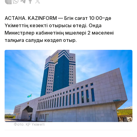
АСТАНА. KAZINFORM — Бүгін сағат 10:00–де
Үкіметтің кезекті отырысы өтеді. Онда
Министрлер кабинетінің мүшелері 2 мәселені
талқыға салуды көздеп отыр.
Фото: ҚР Үкіметі