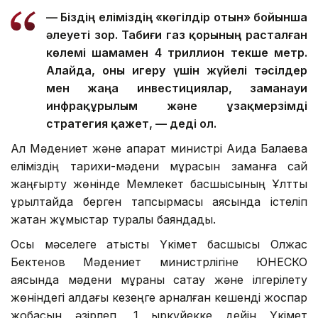
— Біздің еліміздің «көгілдір отын» бойынша
әлеуеті зор. Табиғи газ қорының расталған
көлемі шамамен 4 триллион текше метр.
Алайда, оны игеру үшін жүйелі тәсілдер
мен жаңа инвестициялар, заманауи
инфрақұрылым және ұзақмерзімді
стратегия қажет, — деді ол.
Ал Мәдениет және ақпарат министрі Аида Балаева
еліміздің тарихи-мәдени мұрасын заманға сай
жаңғырту жөнінде Мемлекет басшысының Ұлттық
құрылтайда берген тапсырмасы аясында істеліп
жатқан жұмыстар туралы баяндады.
Осы мәселеге қатысты Үкімет басшысы Олжас
Бектенов Мәдениет министрлігіне ЮНЕСКО
аясында мәдени мұраны сақтау және ілгерілету
жөніндегі алдағы кезеңге арналған кешенді жоспар
жобасын әзірлеп, 1 қыркүйекке дейін Үкімет