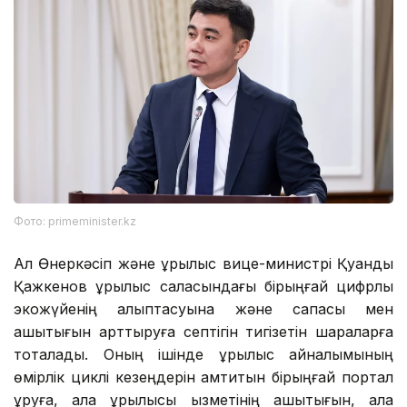
Фото: primeminister.kz
Ал Өнеркәсіп және құрылыс вице-министрі Қуандық
Қажкенов құрылыс саласындағы бірыңғай цифрлық
экожүйенің қалыптасуына және сапасы мен
ашықтығын арттыруға септігін тигізетін шараларға
тоқталады. Оның ішінде құрылыс айналымының
өмірлік циклі кезеңдерін қамтитын бірыңғай портал
құруға, қала құрылысы қызметінің ашықтығын, қала