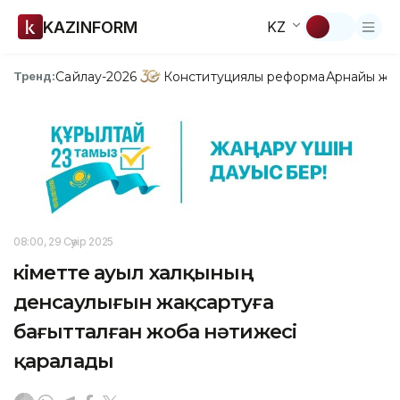
KAZINFORM
KZ
Сайлау-2026
Конституциялық реформа
Арнайы жо
Тренд:
08:00, 29 Сәуір 2025
Үкіметте ауыл халқының
денсаулығын жақсартуға
бағытталған жоба нәтижесі
қаралады