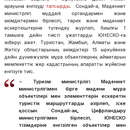
қарауына енгізуді
тапсырды
. Сондай-ақ, Мәдениет
министрлігі мүдделі органдармен және
әкімдіктермен бірлесіп, тарих және мәдениет
ескерткіштеріне түгендеу жүргізіп, биылғы 1
тамызға дейін тиісті құжаттарды ЮНЕСКО-ға
жіберуі қажет. Түркістан, Жамбыл, Алматы және
Жетісу облыстарының әкімдіктері 15 қыркүйекке
дейін дүниежүзілік мұра объектілерінің аймақтарын
мемлекеттік жер кадастрының ақпараттық жүйесіне
енгізуге тиіс.
− Туризм министрлігі Мәдениет
министрлігімен бірге мәдени мұра
объектілері мен элементтерін ескеретін
туристік маршруттарды әзірлеп, іске
қоссын. Сондай-ақ, Цифрландыру
министрлігімен бірлесіп, ЮНЕСКО
тізімдеріне енгізілген объектілер мен