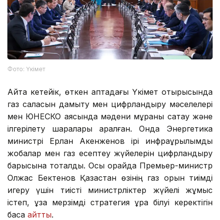
Фото: Үкімет
Айта кетейік, өткен аптадағы Үкімет отырысында
газ саласын дамыту мен цифрландыру мәселелері
мен ЮНЕСКО аясында мәдени мұраны сақтау және
ілгерілету шаралары қаралған. Онда Энергетика
министрі Ерлан Ақкенженов ірі инфрақұрылымдық
жобалар мен газ есептеу жүйелерін цифрландыру
барысына тоқталды. Осы орайда Премьер-министр
Олжас Бектенов Қазақстан өзінің газ қорын тиімді
игеру үшін тиісті министрліктер жүйелі жұмыс
істеп, ұзақ мерзімді стратегия құра білуі керектігін
баса
айтты
.