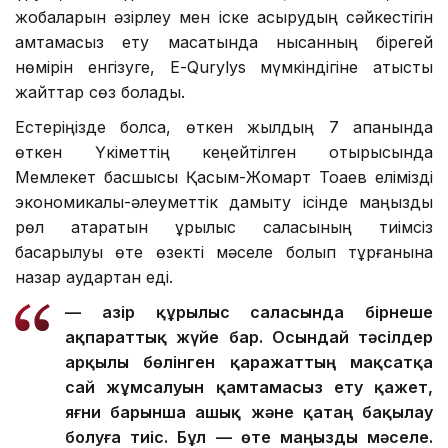
жобаларын әзірлеу мен іске асырудың сәйкестігін
қамтамасыз ету мақсатында нысанның бірегей
нөмірін енгізуге, Е-Qurylys мүмкіндігіне қатысты
жайттар сөз болады.
Естеріңізде болса, өткен жылдың 7 ақпанында
өткен Үкіметтің кеңейтілген отырысында
Мемлекет басшысы Қасым-Жомарт Тоқаев елімізді
экономикалық-әлеуметтік дамыту ісінде маңызды
рөл атқаратын құрылыс саласының тиімсіз
басқарылуы өте өзекті мәселе болып тұрғанына
назар аудартқан еді.
— Қазір құрылыс саласында бірнеше
ақпараттық жүйе бар. Осындай тәсілдер
арқылы бөлінген қаражаттың мақсатқа
сай жұмсалуын қамтамасыз ету қажет,
яғни барынша ашық және қатаң бақылау
болуға тиіс. Бұл — өте маңызды мәселе.