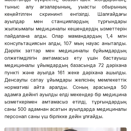
тыныс алу ағзаларының, қуықасты обырының
кеңейтілген скринингі енгізілді. Шалғайдағы
ауылдар мен станциялардың тұрғындары
жылжымалы медициналық кешендердің қызметтерін
пайдалана алды. Олар мамандардың 1,4 млн
консультациясын алды, 107 мың науқас анықталды.
Дәрілік заттар мен медициналық бұйымдардың
қолжетімділігін қамтамасыз ету үшін бастауыш
медициналық ұйымдардың базасында 72 дәріхана
пункті және ауылда 161 жеке дәріхана ашылды.
Денсаулық сақтау ұйымдары желісінің мемлекеттік
нормативі қайта қаралды. Соның арқасында 50
адамға дейінгі ауылдық елді мекендер бір медицина
қызметкерімен қамтамасыз етілді, тұрғындардың
саны 500 адамнан асатын ауылдарда медициналық
персонал саны үш бірлікке дейін ұлғайды.