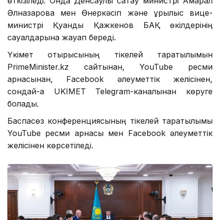
өткізіледі. Онда Денсаулық сақтау министрі Ақмарал
Әлназарова мен Өнеркәсіп және құрылыс вице-
министрі Қуандық Қажкенов БАҚ өкілдерінің
сауалдарына жауап береді.
Үкімет отырысының тікелей таратылымын
PrimeMinister.kz сайтынан, YouTube ресми
арнасынан, Facebook әлеуметтік желісінен,
сондай-ақ UKIMET Telegram-каналынан көруге
болады.
Баспасөз конференциясының тікелей таратылымы
YouTube ресми арнасы мен Facebook әлеуметтік
желісінен көрсетіледі.