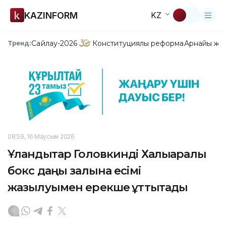
KAZINFORM
KZ
Сайлау-2026
Конституциялық реформа
Арнайы жо
Тренд:
08:59, 16 Маусым 2026
Ұландықтар Головкинді Халықаралық
бокс даңқы залына есімі
жазылуымен ерекше құттықтады