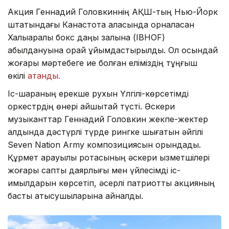
Акция Геннадий Головкиннің АҚШ-тың Нью-Йорк
штатындағы Канастота қаласында орналасқан
Халықаралық бокс даңқы залына (IBHOF)
қабылдануына орай ұйымдастырылды. Ол осындай
жоғары мәртебеге ие болған еліміздің тұңғыш
өкілі
атанды.
Іс-шараның ерекше рухын Үлгілі-көрсетімді
оркестрдің өнері айшықтай түсті. Әскери
музыканттар Геннадий Головкин жекпе-жектер
алдында дәстүрлі түрде рингке шығатын әйгілі
Seven Nation Army композициясын орындады.
Құрмет қарауылы ротасының әскери қызметшілері
жоғары саптық даярлығы мен үйлесімді іс-
қимылдарын көрсетіп, әсерлі патриоттық акцияның
басты қатысушыларына айналды.