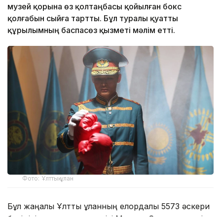
музей қорына өз қолтаңбасы қойылған бокс
қолғабын сыйға тартты. Бұл туралы қуатты
құрылымның баспасөз қызметі мәлім етті.
Фото: Ұлттық ұлан
Бұл жаңалық Ұлттық ұланның елордалық 5573 әскери
бөлімінің әскери қызметшісі Марлен Сұрамаев үшін