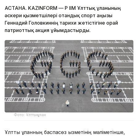
АСТАНА. KAZINFORM — ҚР ІІМ Ұлттық ұланының
әскери қызметшілері отандық спорт аңызы
Геннадий Головкиннің тарихи жетістігіне орай
патриоттық акция ұйымдастырды.
Фото: Ұлттық ұлан
Ұлттық ұланның баспасөз қызметінің мәліметінше,