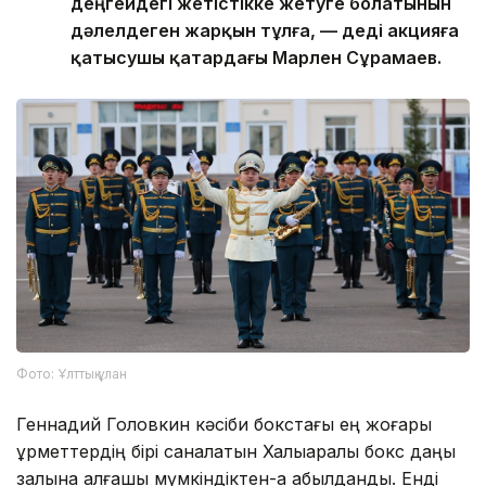
деңгейдегі жетістікке жетуге болатынын
дәлелдеген жарқын тұлға, — деді акцияға
қатысушы қатардағы Марлен Сұрамаев.
Фото: Ұлттық ұлан
Геннадий Головкин кәсіби бокстағы ең жоғары
құрметтердің бірі саналатын Халықаралық бокс даңқы
залына алғашқы мүмкіндіктен-ақ қабылданды. Енді