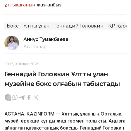
құттықтағанын
жазғанбыз.
Бокс
Ұлттық ұлан
Геннадий Головкин
ҚР Қарул
Айнұр Тумакбаева
Авторлар
09:12, 01 Шілде 2026
Геннадий Головкин Ұлттық ұлан
музейіне бокс қолғабын табыстады
АСТАНА. KAZINFORM — Ұлттық ұланның Орталық
музейі ерекше құнды жәдігермен толықты. Аңызға
айналған қазақстандық боксшы Геннадий Головкин