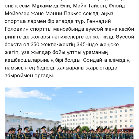
оның есімі Мұхаммед Әли, Майк Тайсон, Флойд
Мейвезер және Мэнни Пакьяо секілді аңыз
спортшылармен бір қатарда тұр. Геннадий
Головкин спорттық мансабында әуесқой және кәсіби
рингте де жоғары нәтижелерге қол жеткізді. Әуесқой
бокста ол 350 жекпе-жектің 345-інде жеңіске
жетіп, ұзақ жылдар бойы ұлттық құраманың
көшбасшыларының бірі болды.
Сондай-ақ еліміздің
намысын ең беделді халықаралық жарыстарда
абыроймен қорғады.