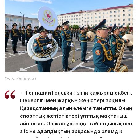
Фото: Ұлттық ұлан
— Геннадий Головкин өзінің қажырлы еңбегі,
шеберлігі мен жарқын жеңістері арқылы
Қазақстанның атын әлемге танытты. Оның
спорттық жетістіктері ұлттық мақтаныш
айналған. Ол жас ұрпаққа табандылық пен
өз ісіне адалдықтың арқасында әлемдік