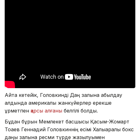
Айта кетейік, Головкинді Даңқ залына қабылдау
алдында америкалық жанкүйерлер ерекше
құрметпен
қарсы алғаны
белгілі болды.
Бұдан бұрын Мемлекет басшысы Қасым-Жомарт
Тоқаев Геннадий Головкиннің есімі Халықаралық бокс
даңқы залына ресми түрде жазылуымен