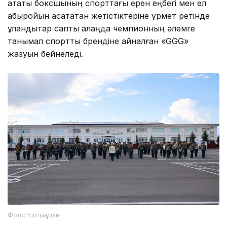
атақты боксшының спорттағы ерен еңбегі мен ел
абыройын асқақтатқан жетістіктеріне құрмет ретінде
ұландықтар саптық алаңда чемпионның әлемге
танымал спорттық брендіне айналған «GGG»
жазуын бейнеледі.
Фото: Ұлттық ұлан