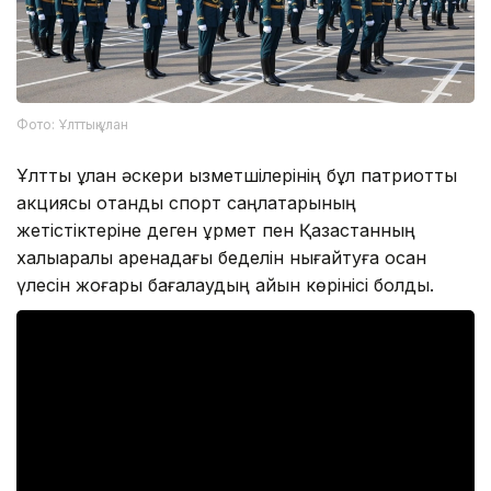
Фото: Ұлттық ұлан
Ұлттық ұлан әскери қызметшілерінің бұл патриоттық
акциясы отандық спорт саңлақтарының
жетістіктеріне деген құрмет пен Қазақстанның
халықаралық аренадағы беделін нығайтуға қосқан
үлесін жоғары бағалаудың айқын көрінісі болды.