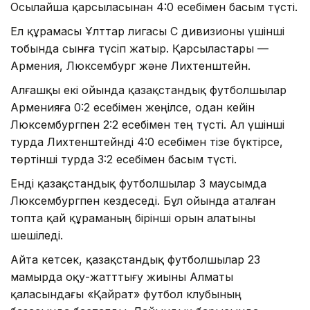
Осылайша қарсыласынан 4:0 есебімен басым түсті.
Ел құрамасы Ұлттар лигасы С дивизионы үшінші
тобында сынға түсіп жатыр. Қарсыластары —
Армения, Люксембург және Лихтенштейн.
Алғашқы екі ойында қазақстандық футболшылар
Арменияға 0:2 есебімен жеңілсе, одан кейін
Люксембургпен 2:2 есебімен тең түсті. Ал үшінші
турда Лихтенштейнді 4:0 есебімен тізе бүктірсе,
төртінші турда 3:2 есебімен басым түсті.
Енді қазақстандық футболшылар 3 маусымда
Люксембургпен кездеседі. Бұл ойында аталған
топта қай құраманың бірінші орын алатыны
шешіледі.
Айта кетсек, қазақстандық футболшылар 23
мамырда оқу-жатттығу жиыны Алматы
қаласындағы «Қайрат» футбол клубының