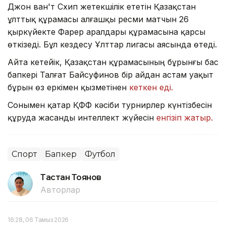
Джон ван'т Схип жетекшілік ететін Қазақстан
ұлттық құрамасы алғашқы ресми матчын 26
қыркүйекте Фарер аралдары құрамасына қарсы
өткізеді. Бұл кездесу Ұлттар лигасы аясында өтеді.
Айта кетейік, Қазақстан құрамасының бұрынғы бас
бапкері Талғат Байсуфинов бір айдан астам уақыт
бұрын өз еркімен қызметінен
кеткен еді.
Сонымен қатар ҚФФ кәсіби турнирлер күнтізбесін
құруда жасанды интеллект жүйесін
енгізіп жатыр.
Спорт
Бапкер
Футбол
Тастан Тоянов
Авторлар
16:28, 06 Тамыз 2026