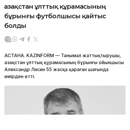
Қазақстан ұлттық құрамасының
бұрынғы футболшысы қайтыс
болды
АСТАНА. KAZINFORM — Танымал жаттықтырушы,
Қазақстан ұлттық құрамасының бұрынғы ойыншысы
Александр Лисин 55 жасқа қараған шағында
өмірден өтті.