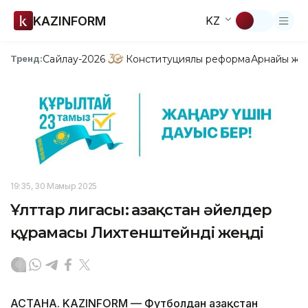
KAZINFORM
KZ
Сайлау-2026
Конституциялық реформа
Арнайы жо
Тренд:
19:35, 30 Мамыр 2025
Ұлттар лигасы: Қазақстан әйелдер
құрамасы Лихтенштейнді жеңді
АСТАНА. KAZINFORM — Футболдан Қазақстан