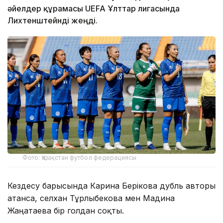
әйелдер құрамасы UEFA Ұлттар лигасында
Лихтенштейнді жеңді.
Фото: Қазақстан футбол федерациясы
Кездесу барысында Карина Берікова дубль авторы
атанса, Әселхан Тұрлыбекова мен Мадина
Жаңатаева бір голдан соқты.