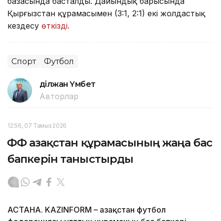
базасында басталды. Дайындық барысында
Қырғызстан құрамасымен (3:1, 2:1) екі жолдастық
кездесу
өткізді.
Спорт
Футбол
Әділжан Үмбет
Авторлар
12:56, 07 Тамыз 2026
ҚФФ Қазақстан құрамасының жаңа бас
бапкерін таныстырды
АСТАНА. KAZINFORM – Қазақстан футбол