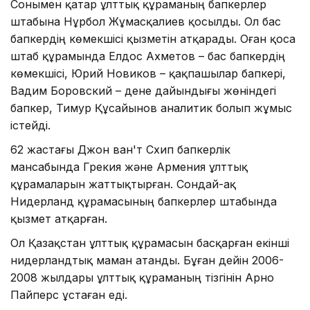
Сонымен қатар ұлттық құраманың бапкерлер
штабына Нұрбол Жұмасқалиев қосылды. Ол бас
бапкердің көмекшісі қызметін атқарады. Оған қоса
штаб құрамында Елдос Ахметов – бас бапкердің
көмекшісі, Юрий Новиков – қақпашылар бапкері,
Вадим Боровский – дене дайындығы жөніндегі
бапкер, Тимур Құсайынов аналитик болып жұмыс
істейді.
62 жастағы Джон ван'т Схип бапкерлік
мансабында Грекия және Армения ұлттық
құрамаларын жаттықтырған. Сондай-ақ
Нидерланд құрамасының бапкерлер штабында
қызмет атқарған.
Ол Қазақстан ұлттық құрамасын басқарған екінші
нидерландтық маман атанды. Бұған дейін 2006-
2008 жылдары ұлттық құраманың тізгінін Арно
Пайперс ұстаған еді.