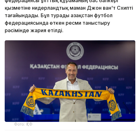
федерациясы ұлттық құраманың бас бапкері
қызметіне нидерландтық маман Джон ван'т Схипті
тағайындады. Бұл турады Қазақстан футбол
федерациясында өткен ресми таныстыру
рәсімінде жария етілді.
Фото: ҚТФ