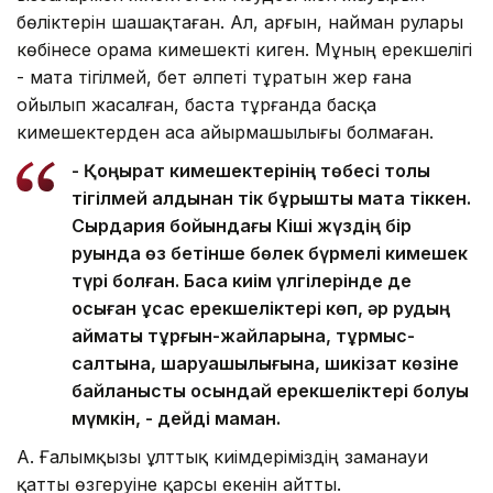
бөліктерін шашақтаған. Ал, арғын, найман рулары
көбінесе орама кимешекті киген. Мұның ерекшелігі
- мата тігілмей, бет әлпеті тұратын жер ғана
ойылып жасалған, баста тұрғанда басқа
кимешектерден аса айырмашылығы болмаған.
- Қоңырат кимешектерінің төбесі толық
тігілмей алдынан тік бұрышты мата тіккен.
Сырдария бойындағы Кіші жүздің бір
руында өз бетінше бөлек бүрмелі кимешек
түрі болған. Басқа киім үлгілерінде де
осыған ұқсас ерекшеліктері көп, әр рудың
аймақтық тұрғын-жайларына, тұрмыс-
салтына, шаруашылығына, шикізат көзіне
байланысты осындай ерекшеліктері болуы
мүмкін, - дейді маман.
А. Ғалымқызы ұлттық киімдеріміздің заманауи
қатты өзгеруіне қарсы екенін айтты.