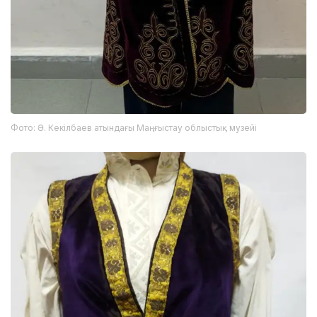
Фото: Ә. Кекілбаев атындағы Маңғыстау облыстық музейі