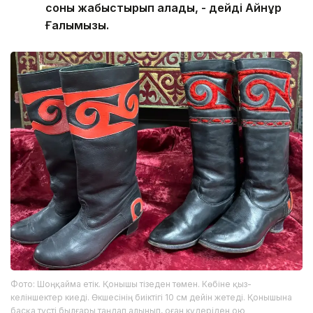
соны жабыстырып алады, - дейді Айнұр
Ғалымқызы.
Фото: Шоңқайма етік. Қонышы тізеден төмен. Көбіне қыз-
келіншектер киеді. Өкшесінің биіктігі 10 см дейін жетеді. Қонышына
басқа түсті былғары таңдап алынып, оған күдеріден ою