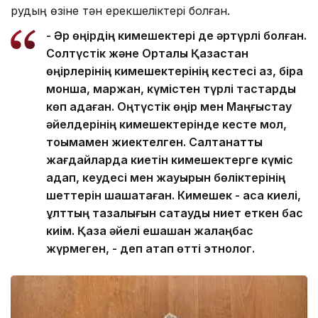
рудың өзіне тән ерекшеліктері болған.
- Әр өңірдің кимешектері де әртүрлі болған.
Солтүстік және Орталық Қазақстан
өңірлерінің кимешектерінің кестесі аз, бірақ
моншақ, маржан, күмістен түрлі тастарды
көп қадаған. Оңтүстік өңір мен Маңғыстау
әйелдерінің кимешектерінде кесте мол,
тоқымамен жиектелген. Салтанатты
жағдайларда киетін кимешектерге күміс
қадап, кеудесі мен жауырын бөліктерінің
шеттерін шашақтаған. Кимешек - аса киелі,
ұлттың тазалығын сақтауды ниет еткен бас
киім. Қазақ әйелі ешқашан жалаңбас
жүрмеген, - деп атап өтті этнолог.