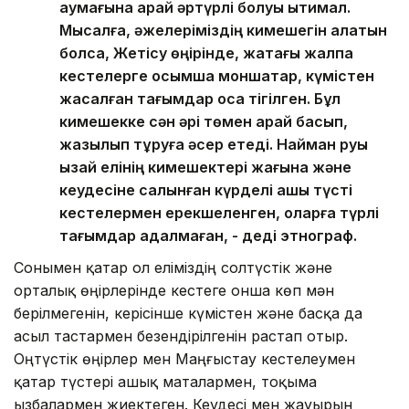
аумағына қарай әртүрлі болуы ықтимал.
Мысалға, әжелеріміздің кимешегін алатын
болсақ, Жетісу өңірінде, жақтағы жалпақ
кестелерге қосымша моншақтар, күмістен
жасалған тағымдар қоса тігілген. Бұл
кимешекке сән әрі төмен қарай басып,
жазылып тұруға әсер етеді. Найман руы
қызай елінің кимешектері жағына және
кеудесіне салынған күрделі ашық түсті
кестелермен ерекшеленген, оларға түрлі
тағымдар қадалмаған, - деді этнограф.
Сонымен қатар ол еліміздің солтүстік және
орталық өңірлерінде кестеге онша көп мән
берілмегенін, керісінше күмістен және басқа да
асыл тастармен безендірілгенін растап отыр.
Оңтүстік өңірлер мен Маңғыстау кестелеумен
қатар түстері ашық маталармен, тоқыма
ызбалармен жиектеген. Кеудесі мен жауырын