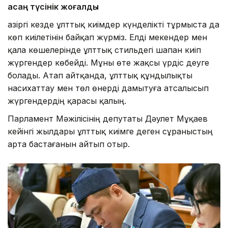
қасаң түсінік жоғалды
Қазіргі кезде ұлттық киімдер күнделікті тұрмыста да
көп киілетінін байқап жүрміз. Елді мекендер мен
қала көшелерінде ұлттық стильдегі шапан киіп
жүргендер көбейді. Мұны өте жақсы үрдіс деуге
болады. Атап айтқанда, ұлттық құндылықты
насихаттау мен төл өнерді дамытуға атсалысып
жүргендердің қарасы қалың.
Парламент Мәжілісінің депутаты Дәулет Мұқаев
кейінгі жылдары ұлттық киімге деген сұраныстың
арта бастағанын айтып отыр.