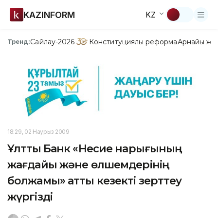
KAZINFORM
KZ
Сайлау-2026
Конституциялық реформа
Арнайы жо
Тренд:
18:29, 02 Наурыз 2009
Ұлттық Банк «Несие нарығының
жағдайы және өлшемдерінің
болжамы» атты кезекті зерттеу
жүргізді