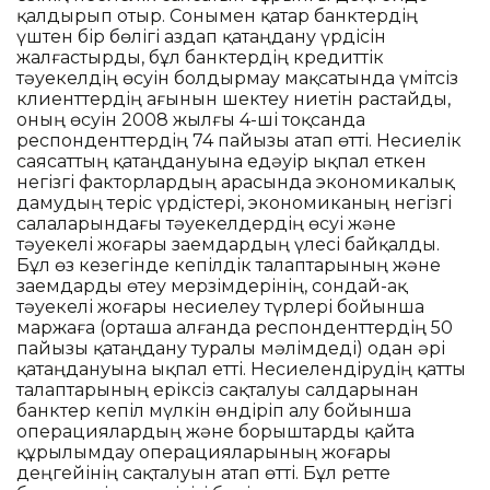
қалдырып отыр. Сонымен қатар банктердің
үштен бір бөлігі аздап қатаңдану үрдісін
жалғастырды, бұл банктердің кредиттік
тәуекелдің өсуін болдырмау мақсатында үмітсіз
клиенттердің ағынын шектеу ниетін растайды,
оның өсуін 2008 жылғы 4-ші тоқсанда
респонденттердің 74 пайызы атап өтті. Несиелік
саясаттың қатаңдануына едәуір ықпал еткен
негізгі факторлардың арасында экономикалық
дамудың теріс үрдістері, экономиканың негізгі
салаларындағы тәуекелдердің өсуі және
тәуекелі жоғары заемдардың үлесі байқалды.
Бұл өз кезегінде кепілдік талаптарының және
заемдарды өтеу мерзімдерінің, сондай-ақ
тәуекелі жоғары несиелеу түрлері бойынша
маржаға (орташа алғанда респонденттердің 50
пайызы қатаңдану туралы мәлімдеді) одан әрі
қатаңдануына ықпал етті. Несиелендірудің қатты
талаптарының еріксіз сақталуы салдарынан
банктер кепіл мүлкін өндіріп алу бойынша
операциялардың және борыштарды қайта
құрылымдау операцияларының жоғары
деңгейінің сақталуын атап өтті. Бұл ретте