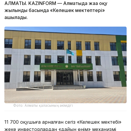
АЛМАТЫ. KAZINFORM — Алматыда жаңа оқу
жылындың басында «Келешек мектептері»
ашылады.
Фото: Алматы қаласының әкімдігі
11 700 оқушыға арналған сегіз «Келешек мектебі»
жеке инвесторлардан «дайын өнім» механизмі