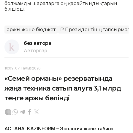
болжамды шараларға оң қарайтындықтарын
білдірді.
Қаржы және бюджет
ҚР Президентінің тапсырмалар
без автора
Авторлар
10:09, 07 Тамыз 2026
«Семей орманы» резерватында
жаңа техника сатып алуға 3,1 млрд
теңге қаржы бөлінді
АСТАНА. KAZINFORM – Экология және табиғи