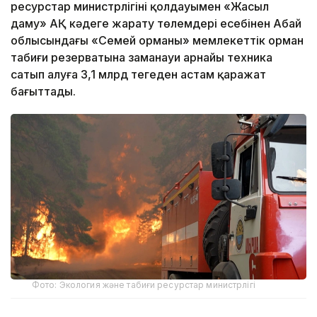
ресурстар министрлігінің қолдауымен «Жасыл
даму» АҚ кәдеге жарату төлемдері есебінен Абай
облысындағы «Семей орманы» мемлекеттік орман
табиғи резерватына заманауи арнайы техника
сатып алуға 3,1 млрд теңгеден астам қаражат
бағыттады.
Фото: Экология және табиғи ресурстар министрлігі