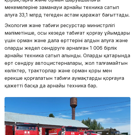
мекемелеріне заманауи арнайы техника сатып
алуға 33,1 млрд теңгеден астам қаражат бағыттады.
Экология және табиғи ресурстар министрлігі
мәліметінше, осы кезеңде табиғат қорғау ұйымдары
үшін орман және дала өрттерінің алдын алуға және
оларды жедел сөндіруге арналған 1 006 бірлік
арнайы техника сатып алынды. Олардың қатарында
өрт сөндіру автоцистерналары, жол талғамайтын
көліктер, тракторлар және орман қоры мен
ерекше қорғалатын табиғи аумақтарды қорғауға
қажетті басқа да арнайы техника бар.