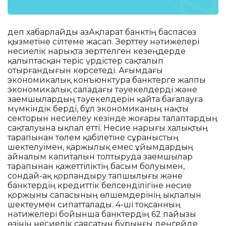
деп хабарлайды ҚазАқпарат банктің баспасөз
қызметіне сілтеме жасап. Зерттеу нәтижелері
несиелік нарықта зерттелген кезеңдерде
қалыптасқан теріс үрдістер сақталып
отырғандығын көрсетеді. Ағымдағы
экономикалық конъюнктура банктерге жалпы
экономикалық саладағы тәуекелдерді және
заемшылардың тәуекелдерін қайта бағалауға
мүмкіндік берді, бұл экономиканың нақты
секторын несиелеу кезінде жоғары талаптардың
сақталуына ықпал етті. Несие нарығы халықтың
тарапынан төлем қабілетіне сұраныстың
шектелуімен, қаржылық емес ұйымдардың
айналым капиталын толтыруда заемшылар
тарапынан қажеттіліктің басым болуымен,
сондай-ақ қорландыру тапшылығы және
банктердің кредиттік белсенділігіне несие
қоржыны сапасының өлшемдерінің ықпалын
шектеумен сипатталады. 4-ші тоқсанның
нәтижелері бойынша банктердің 62 пайызы
өзінің несиелік саясатын бұрынғы деңгейде