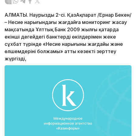
АЛМАТЫ. Наурыздың 2-сі. ҚазАқпарат /Ернар Бекен/
– Несие нарығындағы жағдайға мониторинг жасау
мақсатында Ұлттық Банк 2009 жылғы қаңтарда
екінші деңгейдегі банктердің өкілдерімен жеке
сұхбат түрінде «Несие нарығының жағдайы және
өлшемдерінің болжамы» атты кезекті зерттеу
жүргізді,