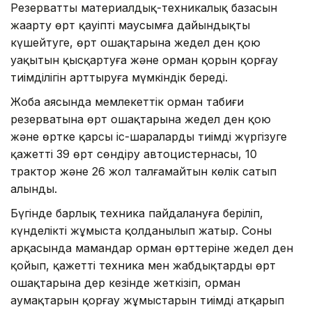
Резерваттың материалдық-техникалық базасын
жаңарту өрт қауіпті маусымға дайындықты
күшейтуге, өрт ошақтарына жедел ден қою
уақытын қысқартуға және орман қорын қорғау
тиімділігін арттыруға мүмкіндік береді.
Жоба аясында мемлекеттік орман табиғи
резерватына өрт ошақтарына жедел ден қою
және өртке қарсы іс-шараларды тиімді жүргізуге
қажетті 39 өрт сөндіру автоцистернасы, 10
трактор және 26 жол талғамайтын көлік сатып
алынды.
Бүгінде барлық техника пайдалануға беріліп,
күнделікті жұмыста қолданылып жатыр. Соның
арқасында мамандар орман өрттеріне жедел ден
қойып, қажетті техника мен жабдықтарды өрт
ошақтарына дер кезінде жеткізіп, орман
аумақтарын қорғау жұмыстарын тиімді атқарып