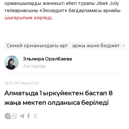
орманшылардың жанкешті еңбегі туралы Jibek Joly
телеарнасының «Экоаудит» бағдарламасы арнайы
шығарылым әзірледі.
Семей орманындағы өрт
Қаржы және бюджет
Ө
Эльмира Оралбаева
Авторлар
16:55, 06 Тамыз 2026
Алматыда 1 қыркүйектен бастап 8
жаңа мектеп қолданысқа беріледі