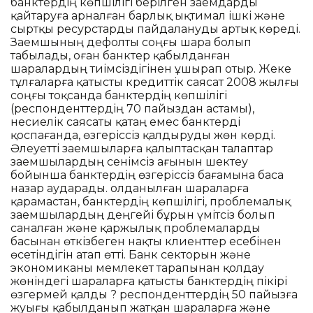
банктердің көпшілігі берілген заемдарды
қайтаруға арналған барлық ықтимал ішкі және
сыртқы ресурстарды пайдалануды артық көреді.
Заемшының дефолты соңғы шара болып
табылады, оған банктер қабылданған
шаралардың тиімсіздігінен ұшырап отыр. Жеке
тұлғаларға қатысты кредиттік саясат 2008 жылғы
соңғы тоқсанда банктердің көпшілігі
(респонденттердің 70 пайыздан астамы),
несиелік саясаты қатаң емес банктерді
қоспағанда, өзгеріссіз қалдыруды жөн көрді.
Әлеуетті заемшыларға қалыптасқан талаптар
заемшылардың сенімсіз ағынын шектеу
бойынша банктердің өзгеріссіз бағамына баса
назар аударады. Қолданылған шараларға
қарамастан, банктердің көпшілігі, проблемалық
заемшылардың деңгейі бұрын үмітсіз болып
саналған және қаржылық проблемаларды
басынан өткізбеген нақты клиенттер есебінен
өсетіндігін атап өтті. Банк секторын және
экономиканы мемлекет тарапынан қолдау
жөніндегі шараларға қатысты банктердің пікірі
өзгермей қалды ? респонденттердің 50 пайызға
жуығы қабылданып жатқан шараларға және