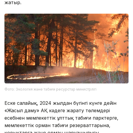
жатыр.
Фото: Экология және табиғи ресурстар министрлігі
Еске салайық, 2024 жылдан бүгінгі күнге дейін
«Жасыл даму» АҚ кәдеге жарату төлемдері
есебінен мемлекеттік ұлттық табиғи парктерге,
мемлекеттік орман табиғи резерваттарына,
қорықтарға және орман шаруашылығы