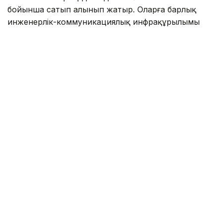
бойынша сатып алынып жатыр. Оларға барлық
инженерлік-коммуникациялық инфрақұрылымы
жүргізілген.
Алматы әкімдігінің мәліметінше, былтыр желтоқсан
айында сегіз нысанның барлығында құрылыс-
монтаж жұмыстары аяқталып, нысандарға
техникалық тексеру жүргізілген. Нысандардың
құнын бағаланған соң, сатып алу-сату шарты
жасалған. Соның нәтижесінда биыл 1 қыркүйектен
бастап 8 жаңа мектеп қолданысқа беріледі.