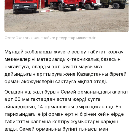
Фото: Экология және табиғи ресурстар министрлігі
Мұндай жобаларды жүзеге асыру табиғат қорғау
мекемелерінің материалдық-техникалық базасын
нығайтуға, олардың өрт қауіпті маусымға
дайындығын арттыруға және Қазақстанның бірегей
орман экожүйелерін сақтауға ықпал етеді.
Осыдан үш жыл бұрын Семей орманындағы алапат
өрт 60 мың гектардан астам жерді күлге
айналдырып, 14 орманшының өмірін қиған еді. Ел
тарихындағы ең ірі орман өртінің бірінен кейін өңірде
табиғатты қалпына келтіру жұмыстары қарқын
алды. Семей орманының бүгінгі тынысы мен