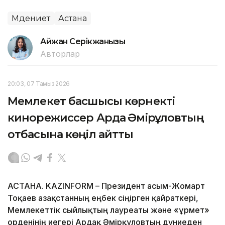
Мәдениет
Астана
Айжан Серікжанқызы
Авторлар
20:03, 07 Тамыз 2026
Мемлекет басшысы көрнекті
кинорежиссер Ардақ Әмірқұловтың
отбасына көңіл айтты
АСТАНА. KAZINFORM – Президент Қасым-Жомарт
Тоқаев Қазақстанның еңбек сіңірген қайраткері,
Мемлекеттік сыйлықтың лауреаты және «Құрмет»
орденінің иегері Ардақ Әмірқұловтың дүниеден