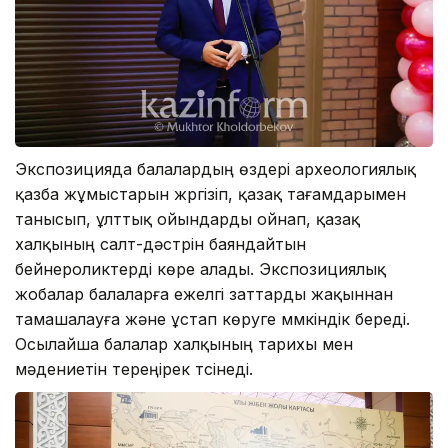
Экспозицияда балалардың өздері археологиялық
қазба жұмыстарын жүргізіп, қазақ тағамдарымен
танысып, ұлттық ойындарды ойнап, қазақ
халқының салт-дәстүрін баяндайтын
бейнероликтерді көре алады. Экспозициялық
жобалар балаларға ежелгі заттарды жақыннан
тамашалауға және ұстап көруге мүмкіндік береді.
Осылайша балалар халқының тарихы мен
мәдениетін тереңірек түсінеді.