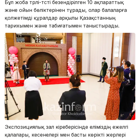
Бұл жоба түрлі-түсті безендірілген 10 ақпараттық
және ойын бөліктерінен тұрады, олар балаларға
қолжетімді құралдар арқылы Қазақстанның
тарихымен және табиғатымен таныстырады.
Экспозициялық зал кіреберісінде еліміздің ежелгі
қалалары, кесенелері мен басты көрікті жерлері