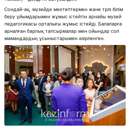
Сондай-ақ, музейде мектептермен және түрлі білім
беру ұйымдарымен жұмыс істейтін арнайы музей
педагогикасы орталығы жұмыс істейді. Балаларға
арналған барлық тапсырмалар мен ойындар сол
мамандардың ұсыныстарымен әзірленген.