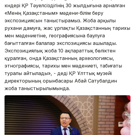
күндері ҚР Тәуелсіздігінің 30 жылдығына арналған
«Менің Қазақстаным» мәдени-білім беру
экспозициясын таныстырамыз. Жоба арқылы
рухани дамуға, жас ұрпақты Қазақстанның тарихы
мен мәдениетіне, географиясына баулуға
бағытталған балалар экспозициясы ашылады.
Экспозициялық жоба 10 ақпараттық бөліктен
құралған, онда Қазақстанның археологиясы,
этнографиясы, тарихы мен мәдениеті, табиғаты
туралы айтылады», - деді ҚР Ұлттық музейі
директорының орынбасары Абай Сатубалдин
жоба таныстырылымында.