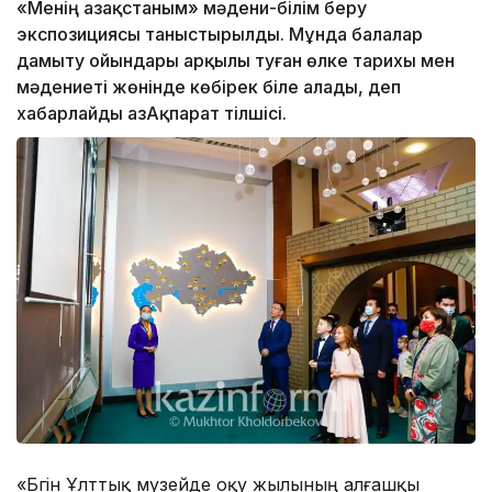
«Менің Қазақстаным» мәдени-білім беру
экспозициясы таныстырылды. Мұнда балалар
дамыту ойындары арқылы туған өлке тарихы мен
мәдениеті жөнінде көбірек біле алады, деп
хабарлайды ҚазАқпарат тілшісі.
«Бүгін Ұлттық музейде оқу жылының алғашқы