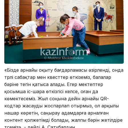
«Бізде арнайы оқыту бағдарламасы әзірленді, онда
түрлі сабақтар мен квесттер өткіземіз, балалар
бәріне тегін қатыса алады. Егер мектептер
қосымша іс-шара өткізгісі келсе, оған да
көмектесеміз. Жыл соңына дейін арнайы QR-
кодтар жасауды жоспарлап отырмыз, ол арқылы
нашар көретін, саңырау адамдарға арналған
контент қолжетімді болады, жалпы бәрін жетілдіре
түсеміз», - дейді А. Сатубалдин.