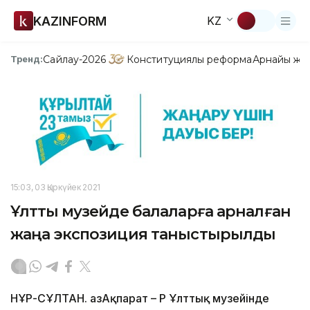
KAZINFORM
KZ
Сайлау-2026
Конституциялық реформа
Арнайы жо
Тренд:
15:03, 03 Қыркүйек 2021
Ұлттық музейде балаларға арналған
жаңа экспозиция таныстырылды
НҰР-СҰЛТАН. ҚазАқпарат – ҚР Ұлттық музейінде