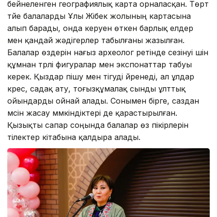
бейнеленген географиялық карта орналасқан. Төрт
түйе балаларды Ұлы Жібек жолының картасына
алып барады, онда керуен өткен барлық елдер
мен қандай жәдігерлер табылғаны жазылған.
Балалар өздерін нағыз археолог ретінде сезінуі үшін
құмнан түрлі фигуралар мен экспонаттар табуы
керек. Қыздар пішу мен тігуді үйренеді, ал ұлдар
күрес, садақ ату, тоғызқұмалақ сынды ұлттық
ойындарды ойнай алады. Сонымен бірге, саздан
мүсін жасау мүмкіндіктері де қарастырылған.
Қызықты сапар соңында балалар өз пікірлерін
тілектер кітабына қалдыра алады.