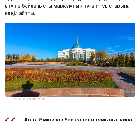
өтуіне байланысты марқұмның туған-туыстарына
көңіл айтты.
Фото: Kazinform
– Ардақ Әмірқұлов бар саналы ғұмырын кино
өнеріне арнап, ұлт мәдениетін ұлықтауға
мол үлес қосты. Кәсіби киногер ретінде