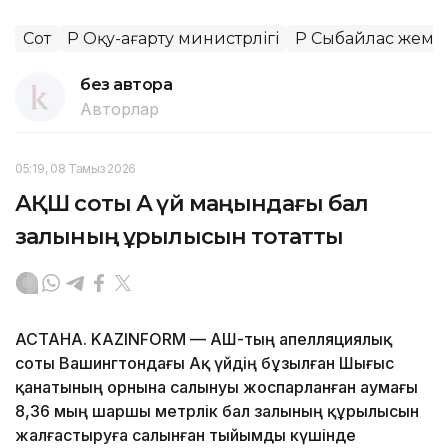
Сот
ҚР Оқу-ағарту министрлігі
ҚР Сыбайлас жемқо
без автора
Авторлар
05:19, 08 Тамыз 2026
АҚШ соты Ақ үй маңындағы бал
залының құрылысын тоқтатты
АСТАНА. KAZINFORM — АҚШ-тың апелляциялық
соты Вашингтондағы Ақ үйдің бұзылған Шығыс
қанатының орнына салынуы жоспарланған аумағы
8,36 мың шаршы метрлік бал залының құрылысын
жалғастыруға салынған тыйымды күшінде