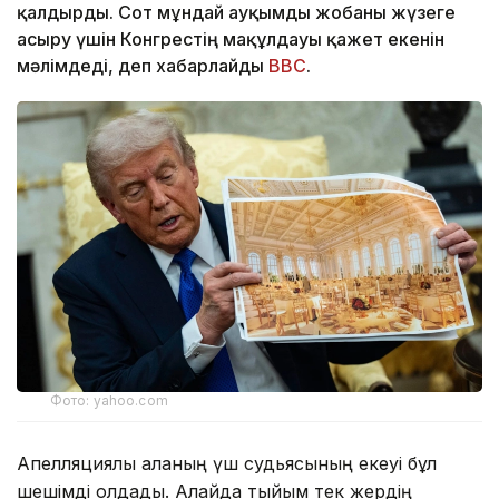
қалдырды. Сот мұндай ауқымды жобаны жүзеге
асыру үшін Конгрестің мақұлдауы қажет екенін
мәлімдеді, деп хабарлайды
BBC
.
Фото: yahoo.com
Апелляциялық алқаның үш судьясының екеуі бұл
шешімді қолдады. Алайда тыйым тек жердің