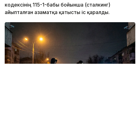
кодексінің 115-1-бабы бойынша (сталкинг)
айыпталған азаматқа қатысты іс қаралды.
Коллаж: Kazinform/ Nano Banana Pro
Сотпен мәліметінше, жәбірленуші мен
сотталушының туыстық байланысы бар.
Жәбірленушінің күйеуі сотталушымен бірге