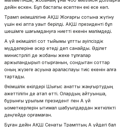
дейін өскен. Бұл бастапқы есептен екі есе көп.
Трамп әкімшілігіне АҚШ Жоғарғы сотына жүгіну
үшін екі апта уақыт берілді. АҚШ президенті бұл
шешімге шағымдануға ниетті екенін мәлімдеді.
Ақ үй әкімшілігі сот тыйымы ұлттық қауіпсіздік
мүдделеріне әсер етеді деп санайды. Әділет
министрлігі де жобаны жеке тұлғалар
қаржыландырып отырғанын, сондықтан соттар
оның жүзеге асуына араласпауы тиіс екенін алға
тартады.
Әкімшілік өкілдері Шығыс қанатты жаңғыртудың
қажеттілігін де атап өтті. Олардың айтуынша,
бұрынғы құрылым президент пен Ақ үй
қызметкерлерін ықтимал шабуылдардан жеткілікті
деңгейде қорғамаған.
Бұған дейін АҚШ Сенаты Трамптың Ақ үйдегі бал