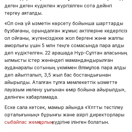
деген деген күдікпен жүргізілген сотқа дейінгі
тергеу аяқталды.
«Ол қонақ үй қызметін көрсету бойынша шарттарды
бұзбағаны, орындалған жұмыс актілеріне кедергісіз
қол қойғаны, жүгенсіздікке жол бергені және жалпы
қамқорлығы үшін 5 млн теңге сомасында пара алды
деп күдіктелген. 22 қарашада Нұр-Сұлтан қаласының
қылмыстық істер жөніндегі мамандандырылған
ауданаралық сотының үкімімен Әлімқұлов пара алды
деп айыпталып, 3,5 жыл бас бостандығынан
айырылды. Аталған тұлға мемлекеттік қызметте
лауазым иелену құқығынан өмір бойына айырылды»,
делінген хабарламада.
Еске сала кетсек, мамыр айында «Ұлттық тестілеу
орталығының» бұрынғы және қазіргі директорлары
сыбайлас жемқорлық
күдігіне ілінген болатын.