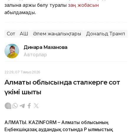
залына қаржы бөлу туралы
заң жобасын
қабылдамады.
Сот
АҚШ
Әлем жаңалықтары
Дональд Трамп
Динара Маханова
Авторлар
22:29, 07 Тамыз 2026
Алматы облысында сталкерге сот
үкімі шықты
АЛМАТЫ. KAZINFORM – Алматы облысының
Еңбекшіқазақ аудандық сотында ҚР Қылмыстық