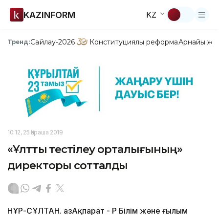
KAZINFORM
KZ
Сайлау-2026
Конституциялық реформа
Арнайы жо
Тренд:
10:12, 25 Қараша 2019
«Ұлттық тестілеу орталығының»
директоры сотталды
НҰР-СҰЛТАН. ҚазАқпарат - ҚР Білім және ғылым