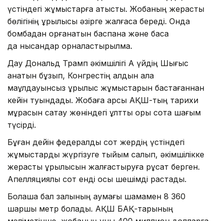
үстіндегі жұмыстарға қатысты. Жобаның жерасты
бөлігінің құрылысы әзірге жалғаса береді. Онда
бомбадан қорғанатын баспана және басқа
да нысандар орналастырылмақ.
Дау Дональд Трамп әкімшілігі Ақ үйдің Шығыс
қанатын бұзып, Конгрестің алдын ала
мақұлдауынсыз құрылыс жұмыстарын бастағаннан
кейін туындады. Жобаға қарсы АҚШ-тың тарихи
мұрасын сақтау жөніндегі ұлттық қоры сотқа шағым
түсірді.
Бұған дейін федералдық сот жердің үстіндегі
жұмыстарды жүргізуге тыйым салып, әкімшілікке
жерасты құрылысын жалғастыруға рұқсат берген.
Апелляциялық сот енді осы шешімді растады.
Болашақ бал залының аумағы шамамен 8 360
шаршы метр болады. АҚШ БАҚ-тарының
мәліметінше, жобаның құны 400 миллион долларға