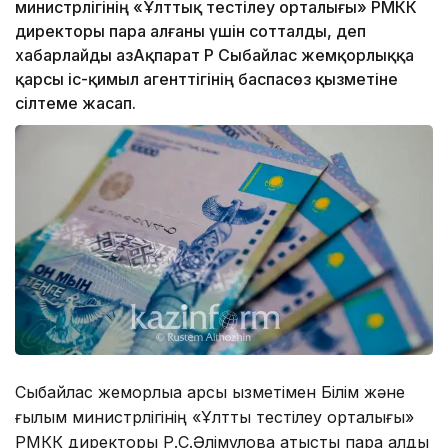
министрлігінің «Ұлттық тестілеу орталығы» РМКК
директоры пара алғаны үшін сотталды, деп
хабарлайды ҚазАқпарат ҚР Сыбайлас жемқорлыққа
қарсы іс-қимыл агенттігінің баспасөз қызметіне
сілтеме жасап.
Сыбайлас жемқорлыққа қарсы қызметімен Білім және
ғылым министрлігінің «Ұлттық тестілеу орталығы»
РМКК директоры Р.С.Әлімқұловқа қатысты пара алды