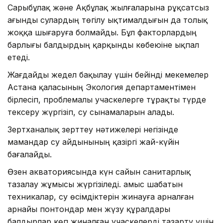
Сарыбұлақ және Ақбұлақ жылғаларына рұқсатсыз
ағынды сулардың төгілу ықтималдығын да толық
жоққа шығаруға болмайды. Бұл факторлардың
барлығы балдырдың қарқынды көбеюіне ықпал
етеді.
Жағдайды жедел бақылау үшін бейінді мекемелер
Астана қаласының Экология департаментімен
бірлесіп, проблемалы учаскелерге тұрақты түрде
тексеру жүргізіп, су сынамаларын алады.
Зертханалық зерттеу нәтижелері негізінде
мамандар су айдынының қазіргі жай-күйін
бағалайды.
Өзен акваториясында күн сайын санитарлық
тазалау жұмысы жүргізіледі. Қамыс шабатын
техникалар, су өсімдіктерін жинауға арналған
арнайы понтондар мен жүзу құралдары
балдырлар көп жиналған учаскелерді тазарту үшін