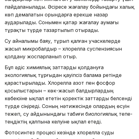
пайдаланылады. Әсіресе жағалау бойындағы халық
көп демалатын орындарға ерекше назар
аударылады. Сонымен қатар жағалау аумағы
тұрақты түрде тазартылып отырады.
Су айналымы баяу, тұрып қалған учаскелерде
жасыл микробалдыр – хлорелла суспензиясын
қолдану жоспарланып отыр.
Бұл әдіс химиялық заттарды қолдануға
экологиялық тұрғыдан қауіпсіз балама ретінде
қарастырылады. Хлорелла азот пен фосфор
қосылыстарын – көк-жасыл балдырлардың
көбеюіне ықпал ететін қоректік заттарды белсенді
түрде сіңіреді. Соның нәтижесінде олардың өсуін
тежеп, су айдынындағы табиғи биологиялық тепе-
теңдіктің қалпына келуіне ықпал етеді.
Фотосинтез процесі кезінде хлорелла суды