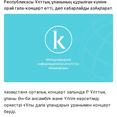
Республикасы Ұлттық ұланының құрылған күніне
орай гала-концерт өтті, деп хабарлайды ҚазАқпарат.
«Қазақстан» орталық концерт залында ҚР Ұлттық
ұланы Ән-би ансамбілі және Үлгілі-көрсетімді
оркестрі «Ұлы дала ұландары» ұранымен концерт
берді.