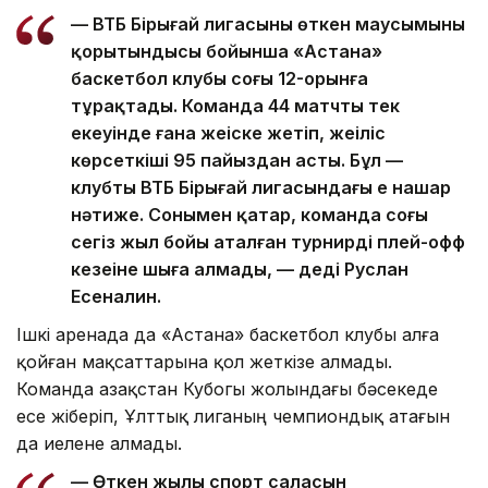
— ВТБ Бірыңғай лигасының өткен маусымының
қорытындысы бойынша «Астана»
баскетбол клубы соңғы 12-орынға
тұрақтады. Команда 44 матчтың тек
екеуінде ғана жеңіске жетіп, жеңіліс
көрсеткіші 95 пайыздан асты. Бұл —
клубтың ВТБ Бірыңғай лигасындағы ең нашар
нәтиже. Сонымен қатар, команда соңғы
сегіз жыл бойы аталған турнирдің плей-офф
кезеңіне шыға алмады, — деді Руслан
Есеналин.
Ішкі аренада да «Астана» баскетбол клубы алға
қойған мақсаттарына қол жеткізе алмады.
Команда Қазақстан Кубогы жолындағы бәсекеде
есе жіберіп, Ұлттық лиганың чемпиондық атағын
да иелене алмады.
— Өткен жылы спорт саласын