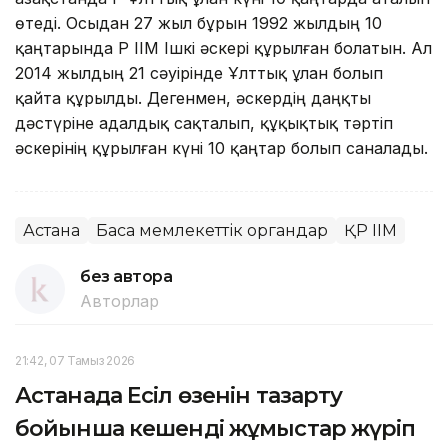
өтеді. Осыдан 27 жыл бұрын 1992 жылдың 10
қаңтарында ҚР ІІМ Ішкі әскері құрылған болатын. Ал
2014 жылдың 21 сәуірінде Ұлттық ұлан болып
қайта құрылды. Дегенмен, әскердің даңқты
дәстүріне адалдық сақталып, құқықтық тәртіп
әскерінің құрылған күні 10 қаңтар болып саналады.
Астана
Басқа мемлекеттік органдар
ҚР ІІМ
без автора
Авторлар
21:42, 07 Тамыз 2026
Астанада Есіл өзенін тазарту
бойынша кешенді жұмыстар жүріп