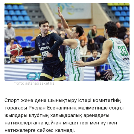
Фото: astanabasket.kz
Спорт және дене шынықтыру істері комитетінің
төрағасы Руслан Есеналиннің мәліметінше соңғы
жылдары клубтың халықаралық аренадағы
нәтижелері алға қойған міндеттері мен күткен
нәтижелерге сәйкес келмеді.