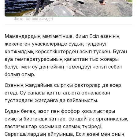
Фото: Астана әкімдігі
Мамандардың мәліметінше, биыл Есіл өзенінің
жекелеген учаскелерінде судың гүлденуі
көпжылдық көрсеткіштерден асып түскен. Бұған
ауа температурасының қалыптан тыс жоғары
болуы мен су деңгейінің төмендеуі негізгі себеп
болып отыр.
Өзеннің жағдайына сыртқы факторлар да әсер
етеді. Су сапасы қатты ағыста орналасқан
тұстардағы жағдайға да байланысты.
Бұдан бөлек, азот пен фосфор қосылыстары
сияқты биогендік заттар, сондай-ақ органикалық
ластағыштар қосымша салмақ түсіреді.
Сарапшылардың айтуынша, Есіл өзені мен оның