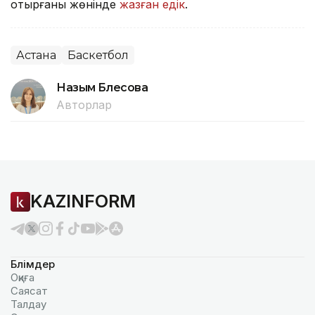
отырғаны жөнінде
жазған едік
.
Астана
Баскетбол
Назым Бөлесова
Авторлар
KAZINFORM
Бөлімдер
Оқиға
Саясат
Талдау