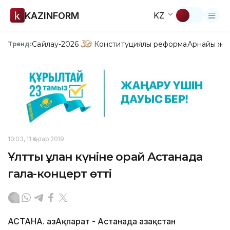
KAZINFORM
KZ
Сайлау-2026
Конституциялық реформа
Арнайы жо
Тренд:
10:03, 11 Қаңтар 2019
Ұлттық ұлан күніне орай Астанада
гала-концерт өтті
АСТАНА. ҚазАқпарат - Астанада Қазақстан