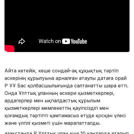
Айта кетейік, кеше сондай-ақ құқықтық тәртіп
әскерінің құрылуына арналған атаулы датаға орай
ҚР ҰҰ Бас қолбасшылығында салтанатты шара өтті.
Онда Ұлттық ұланның әскери қызметкерлері,
ардагерлер мен ықпалдастық құрылым
қызметкерлері мемлекеттің қауіпсіздігі мен
қоғамдық тәртіпті қамтамасыз етуде қосқан үлесі
және үлгілі қызметі үшін марапатталды.
Қазақстанда ҚР Ұлттық ұлан күні 10 қаңтарда аталып