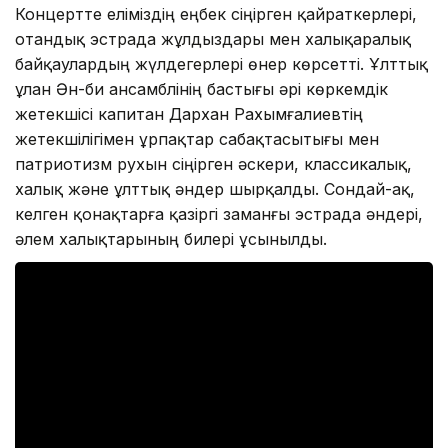
Концертте еліміздің еңбек сіңірген қайраткерлері,
отандық эстрада жұлдыздары мен халықаралық
байқаулардың жүлдегерлері өнер көрсетті. Ұлттық
ұлан Ән-би ансамблінің бастығы әрі көркемдік
жетекшісі капитан Дархан Рахымғалиевтің
жетекшілігімен ұрпақтар сабақтасытығы мен
патриотизм рухын сіңірген әскери, классикалық,
халық және ұлттық әндер шырқалды. Сондай-ақ,
келген қонақтарға қазіргі заманғы эстрада әндері,
әлем халықтарының билері ұсынылды.