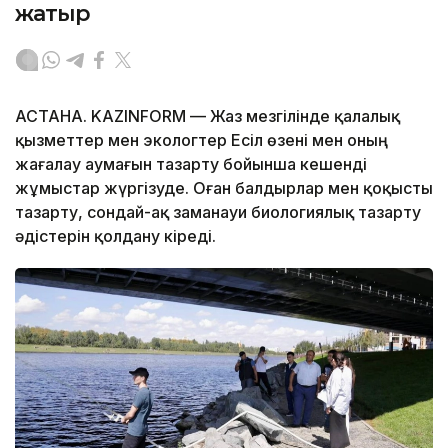
жатыр
АСТАНА. KAZINFORM — Жаз мезгілінде қалалық
қызметтер мен экологтер Есіл өзені мен оның
жағалау аумағын тазарту бойынша кешенді
жұмыстар жүргізуде. Оған балдырлар мен қоқысты
тазарту, сондай-ақ заманауи биологиялық тазарту
әдістерін қолдану кіреді.