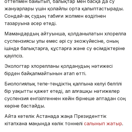
оттегімен байытып, балықтар мен басқа да су
жануарлары үшін қолайлы орта қалыптастырады.
Сондай-ақ судың табиғи жолмен өздігінен
тазаруына әсер етеді.
Мамандардың айтуынша, қолданылатын хлорелла
суспензиясы улы емес әрі су экожүйесіне, оның
ішінде балықтарға, құстарға және су өсімдіктеріне
қауіпсіз.
Экологтар хлорелланы қолданудың нәтижесі
бірден байқалмайтынын атап өтті.
Биологиялық тепе-теңдіктің қалпына келуі белгілі
бір уақытты қажет етеді, ал алғашқы нәтижелер
суспензия енгізілгеннен кейін бірнеше аптадан соң
көріне бастайды.
Айта кетелік Астанада жаңа Президенттік
кітапхана маңында көлік тоннелі
салынып жатыр
.