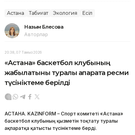
Астана
Табиғат
Экология
Есіл
Назым Бөлесова
Авторлар
20:38, 07 Тамыз 2026
«Астана» баскетбол клубының
жабылатыны туралы ақпаратқа ресми
түсініктеме берілді
АСТАНА. KAZINFORM – Спорт комитеті «Астана»
баскетбол клубының қызметін тоқтату туралы
ақпаратқа қатысты түсініктеме берді.