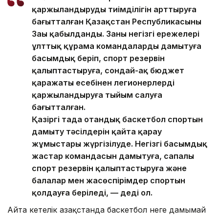
қаржыландырудың тиімділігін арттыруға
бағытталған Қазақстан Республикасының
Заңы қабылданды. Заңның негізгі ережелері
ұлттық құрама командаларды дамытуға
басымдық беріп, спорт резервін
қалыптастыруға, сондай-ақ бюджет
қаражаты есебінен легионерлерді
қаржыландыруға тыйым салуға
бағытталған.
Қазіргі таңда отандық баскетбол спортын
дамыту тәсілдерін қайта қарау
жұмыстары жүргізілуде. Негізгі басымдық
жастар командасын дамытуға, сапалы
спорт резервін қалыптастыруға және
балалар мен жасөспірімдер спортын
қолдауға беріледі, — деді ол.
Айта кетелік Қазақстанда баскетбол неге дамымай