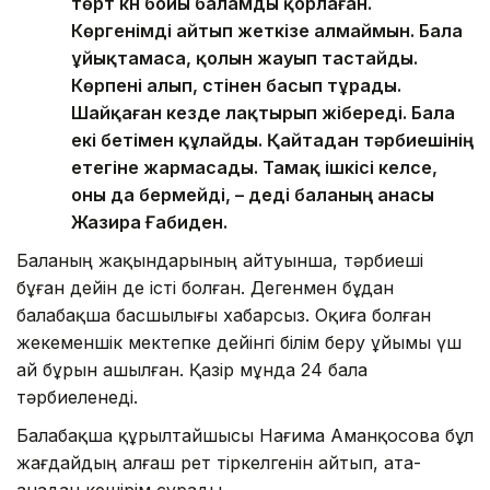
төрт күн бойы баламды қорлаған.
Көргенімді айтып жеткізе алмаймын. Бала
ұйықтамаса, қолын жауып тастайды.
Көрпені алып, үстінен басып тұрады.
Шайқаған кезде лақтырып жібереді. Бала
екі бетімен құлайды. Қайтадан тәрбиешінің
етегіне жармасады. Тамақ ішкісі келсе,
оны да бермейді, – деді баланың анасы
Жазира Ғабиден.
Баланың жақындарының айтуынша, тәрбиеші
бұған дейін де істі болған. Дегенмен бұдан
балабақша басшылығы хабарсыз. Оқиға болған
жекеменшік мектепке дейінгі білім беру ұйымы үш
ай бұрын ашылған. Қазір мұнда 24 бала
тәрбиеленеді.
Балабақша құрылтайшысы Нағима Аманқосова бұл
жағдайдың алғаш рет тіркелгенін айтып, ата-
анадан кешірім сұрады.