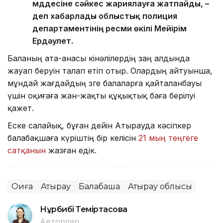
мүддесіне сәйкес жариялауға жатпайды, –
деп хабарлады облыстық полиция
департаментінің ресми өкілі Мейірім
Ердәулет.
Баланың ата-анасы кінәлілердің заң алдында
жауап беруін талап етіп отыр. Олардың айтуынша,
мұндай жағдайдың өзге балаларға қайталанбауы
үшін оқиғаға жан-жақты құқықтық баға берілуі
қажет.
Еске салайық, бұған дейін Атырауда кәсіпкер
балабақшаға күріштің бір келісін
21 мың теңгеге
сатқанын
жазған едік.
Оқиға
Атырау
Балабақша
Атырау облысы
Нұрбибі Теміртасова
Авторлар