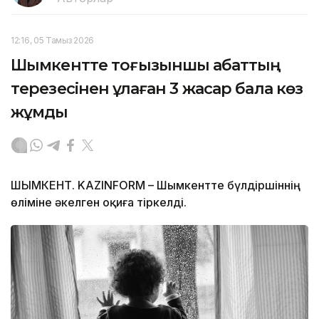
12:16, 05 Тамыз 2026
Шымкентте тоғызыншы қабаттың
терезесінен құлаған 3 жасар бала көз
жұмды
ШЫМКЕНТ. KAZINFORM – Шымкентте бүлдіршіннің
өліміне әкелген оқиға тіркелді.