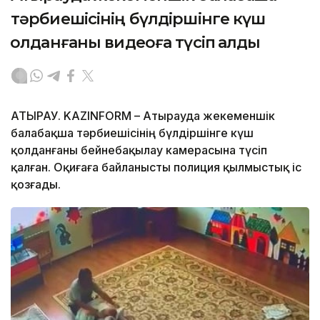
тәрбиешісінің бүлдіршінге күш
қолданғаны видеоға түсіп қалды
АТЫРАУ. KAZINFORM – Атырауда жекеменшік
балабақша тәрбиешісінің бүлдіршінге күш
қолданғаны бейнебақылау камерасына түсіп
қалған. Оқиғаға байланысты полиция қылмыстық іс
қозғады.