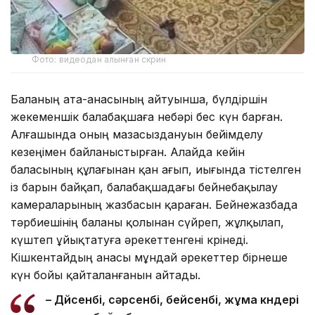
Фото: видеодан алынған скрин
Баланың ата-анасының айтуынша, бүлдіршін
жекеменшік балабақшаға небәрі бес күн барған.
Алғашында оның мазасыздануын бейімделу
кезеңімен байланыстырған. Алайда кейін
баласының құлағынан қан ағып, иығында тістелген
із барын байқап, балабақшадағы бейнебақылау
камераларының жазбасын қараған. Бейнежазбада
тәрбиешінің баланы қолынан сүйреп, жұлқылап,
күштеп ұйықтатуға әрекеттенгені көрінеді.
Кішкентайдың анасы мұндай әрекеттер бірнеше
күн бойы қайталанғанын айтады.
– Дүйсенбі, сәрсенбі, бейсенбі, жұма күндері