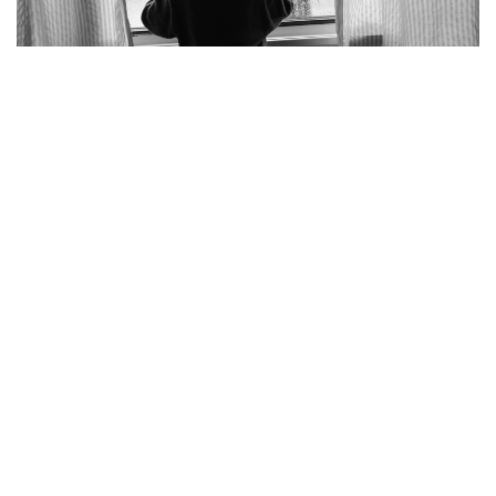
Фото: pexels.com
Қалалық Төтенше жағдайлар департаментінің
мәліметінше, қайғылы оқиға Қаратау ауданындағы
Нұрсәт шағынауданында болған.
– 2023 жылы туған бала ересектердің
қарауынсыз қалып, көпқабатты тұрғын
үйдің тоғызыншы қабатындағы пәтердің
терезесінен абайсызда құлап кеткен.
Алған жарақатынан бүлдіршін оқиға
орнында көз жұмды, – делінген
хабарламада.
Ведомствоның хабарлауынша, биыл Шымкентте