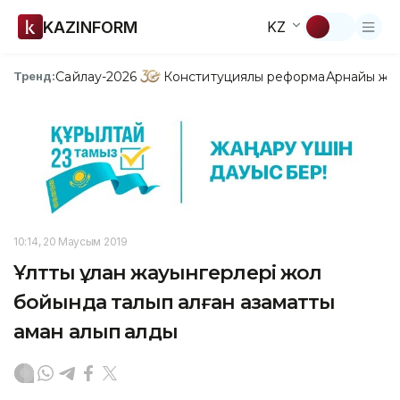
KAZINFORM
KZ
Сайлау-2026
Конституциялық реформа
Арнайы жо
Тренд:
10:14, 20 Маусым 2019
Ұлттық ұлан жауынгерлері жол
бойында талып қалған азаматты
аман алып қалды