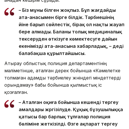
– Біз мұны білген жоқпыз. Бұл жағдайды
ата-анасымен бірге білдік. Тәрбиешінің
үйіне барып сөйлестік, бірақ ол нақты жауап
бере алмады. Баланы толық медициналық
тексеруден өткізуге көмектесуге дайын
екенімізді ата-анасына хабарладық, – деді
балабақша құрылтайшысы.
Атырау облыстық полиция департаментінің
мәліметінше, аталған дерек бойынша «Кәмелетке
толмаған адамды тәрбиелеу жөніндегі міндеттерді
орындамау» бабы бойынша қылмыстық іс
қозғалған.
– Аталған оқиға бойынша кешенді тергеу
амалдары жүргізілуде. Құқық бұзушылыққа
қатысы бар барлық тұлғалар полиция
бөліміне жеткізілді. Өзге ақпарат тергеу