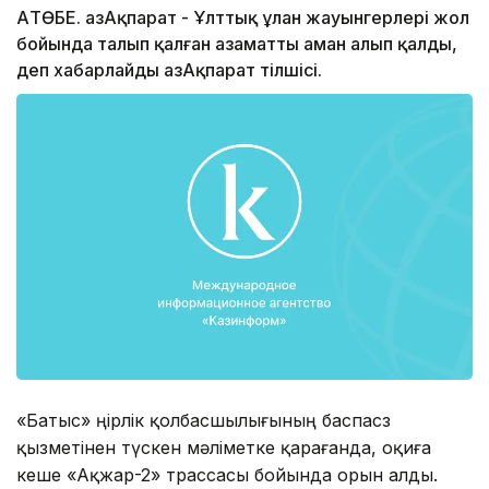
АҚТӨБЕ. ҚазАқпарат - Ұлттық ұлан жауынгерлері жол
бойында талып қалған азаматты аман алып қалды,
деп хабарлайды ҚазАқпарат тілшісі.
«Батыс» өңірлік қолбасшылығының баспасөз
қызметінен түскен мәліметке қарағанда, оқиға
кеше «Ақжар-2» трассасы бойында орын алды.