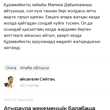
Құрманбектің зайыбы Мәлика Дабылованың
айтуынша, сол күні таңнан бері жолдасы алты
мәрте талып қалған. Емшіге апара жатқан кезде
жолда қайтадан сондай күйге түскен. Ол да
осындай қысылтаяң кезде жәрдемін берген
жігіттерге алғысын айтып, қазіргі кезде
Құрманбектің ауруханада емделіп жатқандығын
жеткізді.
Оқиға
Ақтөбе облысы
Ғайсағали Сейтақ
Авторлар
10:50, 07 Тамыз 2026
Атырауда жекеменшік балабақша