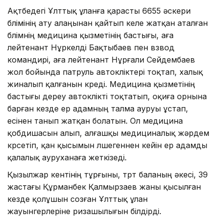
Ақтөбедегі Ұлттық ұланға қарасты 6655 әскери
бөлімінің ату алаңынан қайтып келе жатқан аталған
бөлімнің медицина қызметінің бастығы, аға
лейтенант Нұркелді Бақтыбаев пен взвод
командирі, аға лейтенант Нұрғали Сейдембаев
жол бойында патруль автокөліктері тоқтап, халық
жиналып қалғанын көреді. Медицина қызметінің
бастығы дереу автокөлікті тоқтатып, оқиға орнына
барған кезде ер адамның талма ауруы ұстап,
есінен танып жатқан болатын. Ол медицина
қобдишасын алып, алғашқы медициналық жәрдем
көрсетіп, қан қысымын өлшегеннен кейін ер адамды
қалалық ауруханаға жеткізеді.
Қызылжар кентінің тұрғыны, төрт баланың әкесі, 39
жастағы Құрманбек Қалмырзаев жаны қысылған
кезде қолұшын созған Ұлттық ұлан
жауынгерлеріне ризашылығын білдірді.