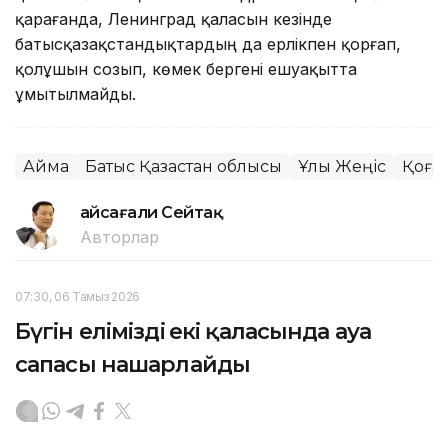
қарағанда, Ленинград қаласын кезінде
батысқазақстандықтардың да ерлікпен қорғап,
қолұшын созып, көмек бергені ешуақытта
ұмытылмайды.
Аймақ
Батыс Қазақстан облысы
Ұлы Жеңіс
Қоға
Ғайсағали Сейтақ
Авторлар
07:30, 06 Тамыз 2026
Бүгін еліміздің екі қаласында ауа
сапасы нашарлайды