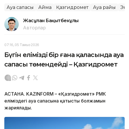
Ауа сапасы
Аймақ
Қазгидромет
Ауа райы
Эк
Жасұлан Бақытбекұлы
Авторлар
07:16, 05 Тамыз 2026
Бүгін еліміздің бір ғана қаласында ауа
сапасы төмендейді – Қазгидромет
АСТАНА. KAZINFORM – «Қазгидромет» РМК
еліміздегі ауа сапасына қатысты болжамын
жариялады.