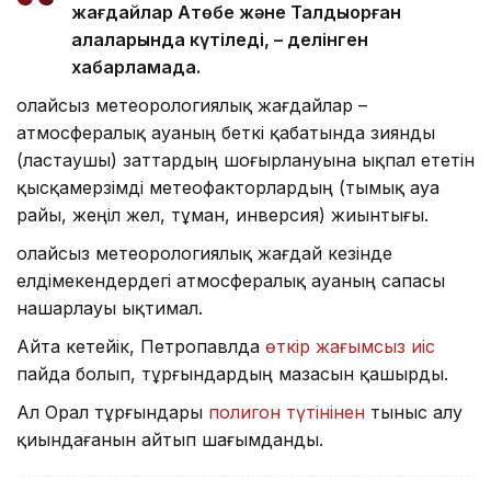
жағдайлар Ақтөбе және Талдықорған
қалаларында күтіледі, – делінген
хабарламада.
Қолайсыз метеорологиялық жағдайлар –
атмосфералық ауаның беткі қабатында зиянды
(ластаушы) заттардың шоғырлануына ықпал ететін
қысқамерзімді метеофакторлардың (тымық ауа
райы, жеңіл жел, тұман, инверсия) жиынтығы.
Қолайсыз метеорологиялық жағдай кезінде
елдімекендердегі атмосфералық ауаның сапасы
нашарлауы ықтимал.
Айта кетейік, Петропавлда
өткір жағымсыз иіс
пайда болып, тұрғындардың мазасын қашырды.
Ал Орал тұрғындары
полигон түтінінен
тыныс алу
қиындағанын айтып шағымданды.