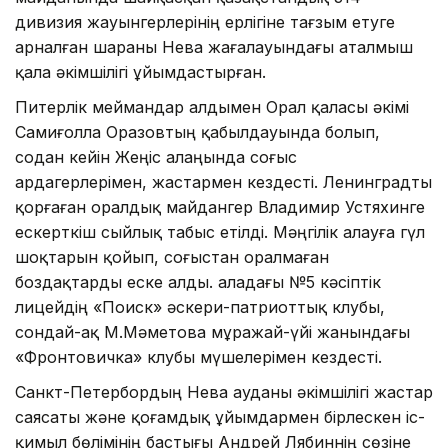
дивизия жауынгерлерінің ерлігіне тағзым етуге
арналған шараны Нева жағалауындағы аталмыш
қала әкімшілігі ұйымдастырған.
Питерлік меймандар алдымен Орал қаласы әкімі
Самиғолла Оразовтың қабылдауында болып,
содан кейін Жеңіс алаңында соғыс
ардагерлерімен, жастармен кездесті. Ленинградты
қорғаған оралдық майдангер Владимир Устяхинге
ескерткіш сыйлық табыс етілді. Мәңгілік алауға гүл
шоқтарын қойып, соғыстан оралмаған
боздақтарды еске алды. Қаладағы №5 кәсіптік
лицейдің «Поиск» әскери-патриоттық клубы,
сондай-ақ М.Мәметова мұражай-үйі жанындағы
«Фронтовичка» клубы мүшелерімен кездесті.
Санкт-Петербордың Нева ауданы әкімшілігі жастар
саясаты және қоғамдық ұйымдармен бірлескен іс-
қимыл бөлімінің бастығы Андрей Лябиннің сөзіне