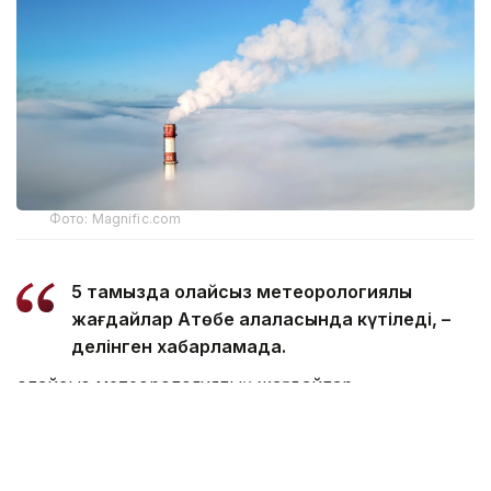
Фото: Magnific.com
5 тамызда қолайсыз метеорологиялық
жағдайлар Ақтөбе қалаласында күтіледі, –
делінген хабарламада.
Қолайсыз метеорологиялық жағдайлар –
атмосфералық ауаның беткі қабатында зиянды
(ластаушы) заттардың шоғырлануына ықпал ететін
қысқамерзімді метеофакторлардың (тымық ауа