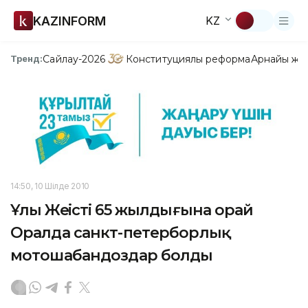
KAZINFORM
KZ
Сайлау-2026
Конституциялық реформа
Арнайы жо
Тренд:
14:50, 10 Шілде 2010
Ұлы Жеңістің 65 жылдығына орай
Оралда санкт-петерборлық
мотошабандоздар болды