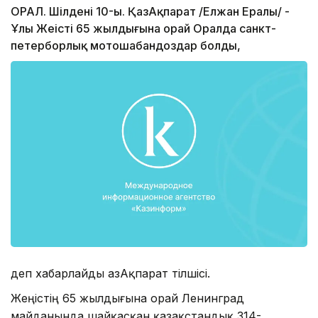
ОРАЛ. Шілденің 10-ы. ҚазАқпарат /Елжан Ералы/ -
Ұлы Жеңістің 65 жылдығына орай Оралда санкт-
петерборлық мотошабандоздар болды,
деп хабарлайды ҚазАқпарат тілшісі.
Жеңістің 65 жылдығына орай Ленинград
майданында шайқасқан қазақстандық 314-