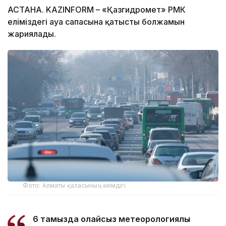
АСТАНА. KAZINFORM – «Қазгидромет» РМК
еліміздегі ауа сапасына қатысты болжамын
жариялады.
Фото: Алматы қаласының әкімдігі
6 тамызда қолайсыз метеорологиялық