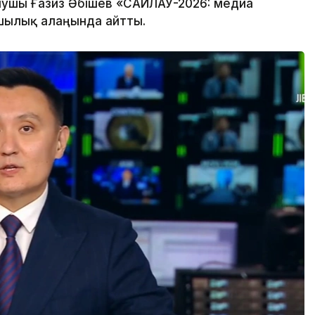
нушы Ғазиз Әбішев «САЙЛАУ-2026: медиа
шылық алаңында айтты.