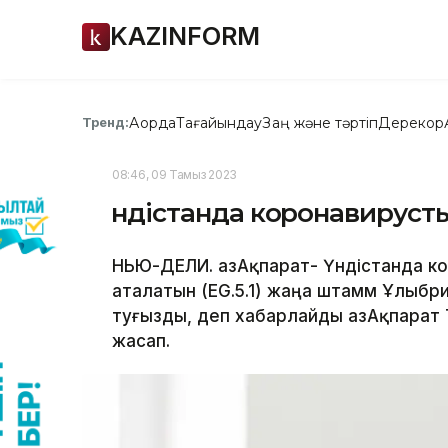
KAZINFORM
Ақорда
Тағайындау
Заң және тәртіп
Дерекқор
Тренд:
08:46, 09 Тамыз 2023
Үндістанда коронавирус
НЬЮ-ДЕЛИ. ҚазАқпарат- Үндістанда ко
аталатын (EG.5.1) жаңа штамм Ұлыб
туғызды, деп хабарлайды ҚазАқпарат
жасап.