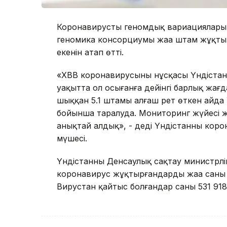
Коронавирустың геномдық вариацияларын
геномика консорциумы жаңа штам жұқтырғ
екенін атап өтті.
«ХВВ коронавирусының нұсқасы Үндістанд
уақытта ол осығанға дейінгі барлық жа
шыққан 5.1 штамы алғаш рет өткен айда 
бойынша таралуда. Мониторинг жүйесі жа
анықтай алдық», - деді Үндістанның ко
мүшесі.
Үндістанның Денсаулық сақтау министрлігін
коронавирус жұқтырғандардың жаңа саны 5
Вирустан қайтыс болғандар саны 531 91