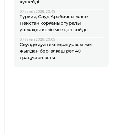
күшейді
07 тамыз 2026, 20:48
Түркия, Сауд Арабиясы және
Пәкістан қорғаныс туралы
үшжақты келісімге қол қойды
07 тамыз 2026, 20:05
Сеулде ауа температурасы жеті
жылдан бері алғаш рет 40
градустан асты