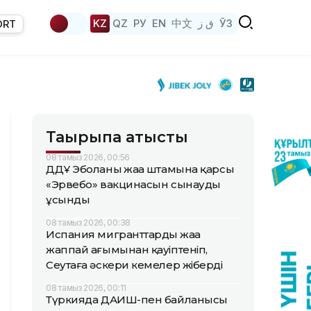
KZ
QZ
РУ
EN
中文
ق ز
ЎЗ
ORT
Тақырыпқа қатысты
08 тамыз 2026, 00:56
ДДҰ Эболаның жаңа штамына қарсы
«Эрвебо» вакцинасын сынауды
ұсынды
08 тамыз 2026, 00:38
Испания мигранттардың жаңа
жаппай ағымынан қауіптеніп,
Сеутаға әскери кемелер жіберді
08 тамыз 2026, 00:11
Түркияда ДАИШ-пен байланысы