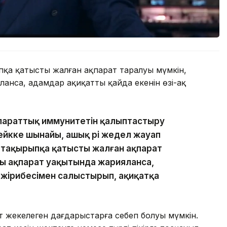
ыпқа қатысты жалған ақпарат таралуы мүмкін,
анса, адамдар ақиқаттың қайда екенін өзі-ақ
параттық иммунитетін қалыптастыру
ейкке шынайы, ашық әрі жедел жауап
і тақырыпқа қатысты жалған ақпарат
ы ақпарат уақытында жарияланса,
 тәжірибесімен салыстырып, ақиқатқа
ат жекелеген дағдарыстарға себеп болуы мүмкін.