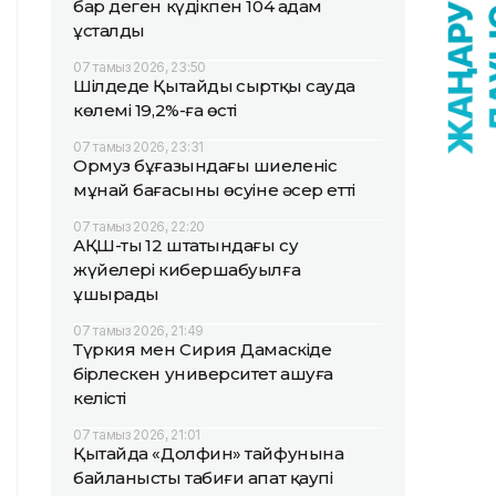
бар деген күдікпен 104 адам
ұсталды
07 тамыз 2026, 23:50
Шілдеде Қытайдың сыртқы сауда
көлемі 19,2%-ға өсті
07 тамыз 2026, 23:31
Ормуз бұғазындағы шиеленіс
мұнай бағасының өсуіне әсер етті
07 тамыз 2026, 22:20
АҚШ-тың 12 штатындағы су
жүйелері кибершабуылға
ұшырады
07 тамыз 2026, 21:49
Түркия мен Сирия Дамаскіде
бірлескен университет ашуға
келісті
07 тамыз 2026, 21:01
Қытайда «Долфин» тайфунына
байланысты табиғи апат қаупі