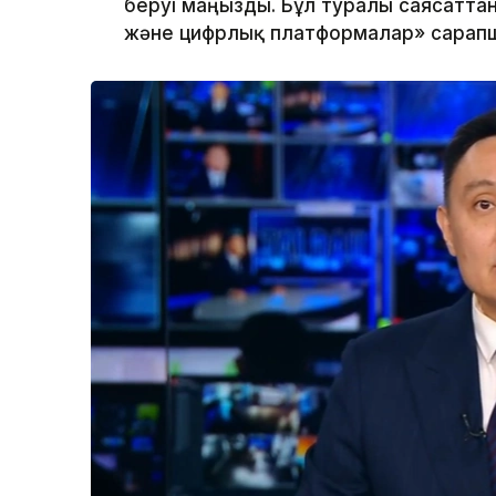
беруі маңызды. Бұл туралы саясатта
және цифрлық платформалар» сарап