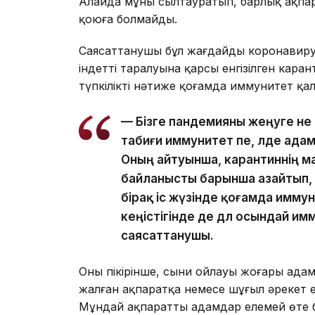
Алайда мұны сылтауратып, барлық ақпара
қоюға болмайды.
Саясаттанушы бұл жағдайды коронавирус
індеттің таралуына қарсы енгізілген кар
түпкілікті нәтиже қоғамда иммунитет қа
— Бізге пандемияны жеңуге не 
табиғи иммунитет пе, әлде ад
Оның айтуынша, карантиннің 
байланысты барынша азайтып,
бірақ іс жүзінде қоғамда имму
кеңістігінде де дәл осындай и
саясаттанушы.
Оның пікірінше, сыни ойлауы жоғары ада
жалған ақпаратқа немесе шұғыл әрекет 
Мұндай ақпаратты адамдар елемей өте 