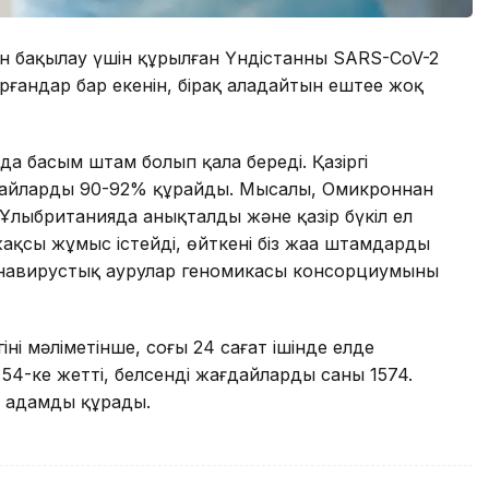
 бақылау үшін құрылған Үндістанның SARS-CoV-2
андар бар екенін, бірақ алаңдайтын ештеңе жоқ
а басым штам болып қала береді. Қазіргі
ғдайлардың 90-92% құрайды. Мысалы, Омикроннан
Ұлыбританияда анықталды және қазір бүкіл ел
қсы жұмыс істейді, өйткені біз жаңа штамдарды
ронавирустық аурулар геномикасы консорциумының
ің мәліметінше, соңғы 24 сағат ішінде елде
4-ке жетті, белсенді жағдайлардың саны 1574.
8 адамды құрады.