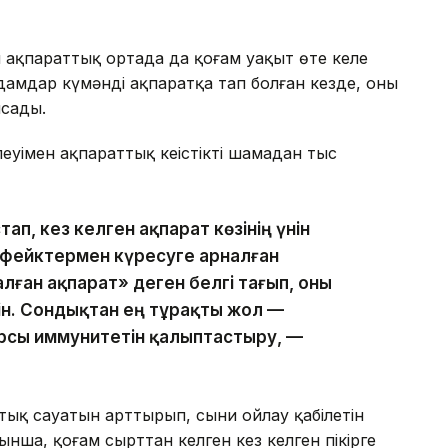
 ақпараттық ортада да қоғам уақыт өте келе
дамдар күмәнді ақпаратқа тап болған кезде, оны
ысады.
уімен ақпараттық кеңістікті шамадан тыс
п, кез келген ақпарат көзінің үнін
і фейктермен күресуге арналған
алған ақпарат» деген белгі тағып, оны
н. Сондықтан ең тұрақты жол —
рсы иммунитетін қалыптастыру, —
тық сауатын арттырып, сыни ойлау қабілетін
ынша, қоғам сырттан келген кез келген пікірге