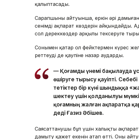
қалыптасады.
Сарапшының айтуынша, еркін әрі дамыған
сенімді ақпарат көздерін айқындайды. А
сол дереккөздер арқылы тексеруге тыр
Сонымен қатар ол фейктермен күрес желе
реттеудің де қаупіне назар аударды.
— Қоғамды үнемі бақылауда ұста
өшіруге тырысу қауіпті. Себеб
тетіктер бір күні шындыққа «ж
шектеу үшін қолданылуы мүмкі
қоғамның жалған ақпаратқа қа
деді Ғазиз Әбішев.
Саясаттанушы бұл үшін халықтың ақпарат
дамыту қажет екенін атап өтті. Оның айту