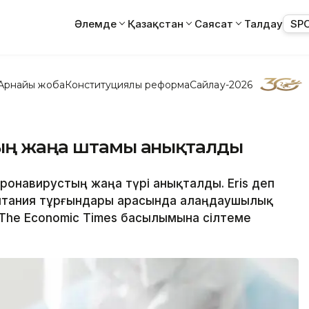
Әлемде
Қазақстан
Саясат
Талдау
SP
Арнайы жоба
Конституциялық реформа
Сайлау-2026
тың жаңа штамы анықталды
ронавирустың жаңа түрі анықталды. Eris деп
ритания тұрғындары арасында алаңдаушылық
 The Economic Times басылымына сілтеме