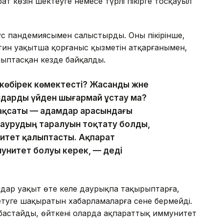
т көзін шектеуге немесе түрлі пікірге тосқауыл
 пандемиясымен салыстырды. Оның пікірінше,
антин уақытша қорғаныс қызметін атқарғанымен,
лыптасқан кезде байқалды.
көбірек көмектесті? Жасанды және
амдарды үйден шығармай ұстау ма?
мақсаты — адамдар арасындағы
 аурудың таралуын тоқтату болды,
нитет қалыптасты. Ақпарат
ммунитет болуы керек, — деді
мдар уақыт өте келе даурықпа тақырыптарға,
етуге шақыратын хабарламаларға сене бермейді.
бастайды, өйткені оларда ақпараттық иммунитет