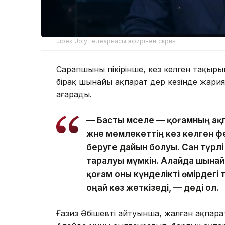
Jibek Joly телеарнасы эфирінен скрин
Сарапшының пікірінше, кез келген тақыр
бірақ шынайы ақпарат дер кезінде жариял
аңғарады.
— Басты мәселе — қоғамның ақ
және мемлекеттің кез келген ф
беруге дайын болуы. Сан түрл
таралуы мүмкін. Алайда шынай
қоғам оны күнделікті өмірдегі
оңай көз жеткізеді, — деді ол.
Ғазиз Әбішевтің айтуынша, жалған ақпар