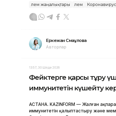
Әлем жаңалықтары
Әлем
Коронавиру
Еркежан Смағұлова
Авторлар
13:57, 30 Шілде 2026
Фейктерге қарсы тұру ү
иммунитетін күшейту ке
АСТАНА. KAZINFORM — Жалған ақпара
иммунитетін қалыптастыру және мем