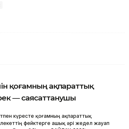
с
шін қоғамның ақпараттық
рек — саясаттанушы
тпен күресте қоғамның ақпараттық
лекеттің фейктерге ашық әрі жедел жауап