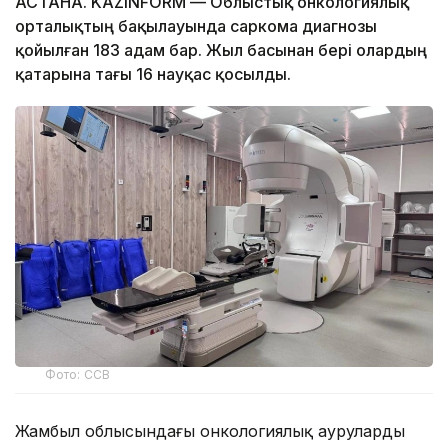
АСТАНА. KAZINFORM — Облыстық онкологиялық
орталықтың бақылауында саркома диагнозы
қойылған 183 адам бар. Жыл басынан бері олардың
қатарына тағы 16 науқас қосылды.
Фото: ССВ
Жамбыл облысындағы онкологиялық аурулардың