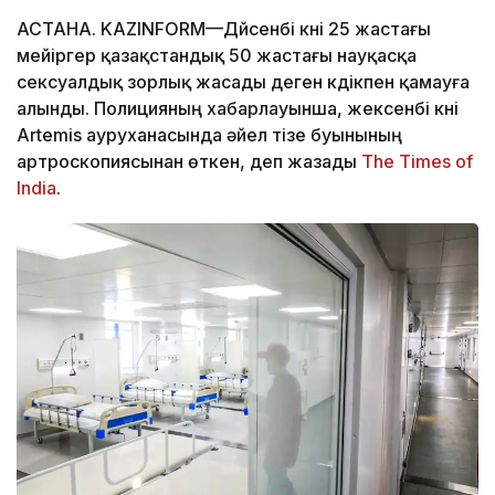
АСТАНА. KAZINFORM—Дүйсенбі күні 25 жастағы
мейіргер қазақстандық 50 жастағы науқасқа
сексуалдық зорлық жасады деген күдікпен қамауға
алынды. Полицияның хабарлауынша, жексенбі күні
Artemis ауруханасында әйел тізе буынының
артроскопиясынан өткен, деп жазады
The Times of
India
.