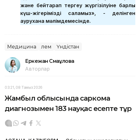
және бейтарап тергеу жүргізілуіне барлық
күш-жігерімізді саламыз», - делінген
аурухана мәлімдемесінде.
Медицина
Әлем
Үндістан
Еркежан Смағұлова
Авторлар
03:21, 08 Тамыз 2026
Жамбыл облысында саркома
диагнозымен 183 науқас есепте тұр