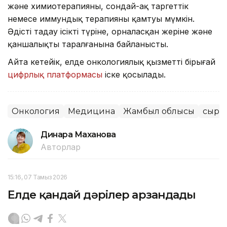
және химиотерапияны, сондай-ақ таргеттік
немесе иммундық терапияны қамтуы мүмкін.
Әдісті таңдау ісіктің түріне, орналасқан жеріне және
қаншалықты таралғанына байланысты.
Айта кетейік, елде онкологиялық қызметтің бірыңғай
цифрлық платформасы
іске қосылады.
Онкология
Медицина
Жамбыл облысы
сырқ
Динара Маханова
Авторлар
15:16, 07 Тамыз 2026
Елде қандай дәрілер арзандады