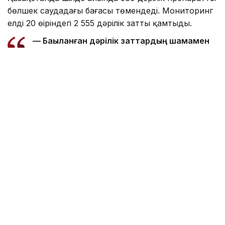
бөлшек саудадағы бағасы төмендеді. Мониторинг
елдің 20 өңіріндегі 2 555 дәрілік затты қамтыды.
— Бақыланған дәрілік заттардың шамамен
жартысының — 1 267 препараттың бағасы
өзгеріссіз қалды. Ал 147 препараттың
бағасы 20%-дан астам төмендесе, тағы
198 препараттың бағасы 10–20%-ға, 244
атаудың бағасы 5–10%-ға арзандаған, —
делінген хабарламада.
Бағасы төмендеген дәрілік заттардың қатарында
инфекциялық ауруларды, жүрек-қан тамырлары
ауруларын және асқазан-ішек жолы ауруларын
емдеуде кеңінен қолданылатын препараттар бар.
— Атап айтқанда, Зитмак 250 мг № 6
препаратының бағасы 24,25%-ға,
Цефтриаксон 1 г — 22,03%-ға, Пантап 20