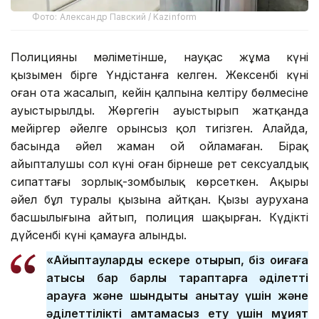
Фото: Александр Павский / Kazinform
Полицияның мәліметінше, науқас жұма күні
қызымен бірге Үндістанға келген. Жексенбі күні
оған ота жасалып, кейін қалпына келтіру бөлмесіне
ауыстырылды. Жөргегін ауыстырып жатқанда
мейіргер әйелге орынсыз қол тигізген. Алайда,
басында әйел жаман ой ойламаған. Бірақ
айыпталушы сол күні оған бірнеше рет сексуалдық
сипаттағы зорлық-зомбылық көрсеткен. Ақыры
әйел бұл туралы қызына айтқан. Қызы аурухана
басшылығына айтып, полиция шақырған. Күдікті
дүйсенбі күні қамауға алынды.
«Айыптауларды ескере отырып, біз оқиғаға
қатысы бар барлық тараптарға әділетті
қарауға және шындықты анықтау үшін және
әділеттілікті қамтамасыз ету үшін мұқият