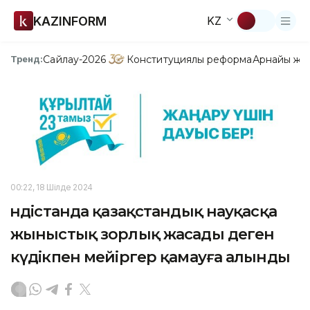
KAZINFORM
KZ
Сайлау-2026
Конституциялық реформа
Арнайы жо
Тренд:
00:22, 18 Шілде 2024
Үндістанда қазақстандық науқасқа
жыныстық зорлық жасады деген
күдікпен мейіргер қамауға алынды