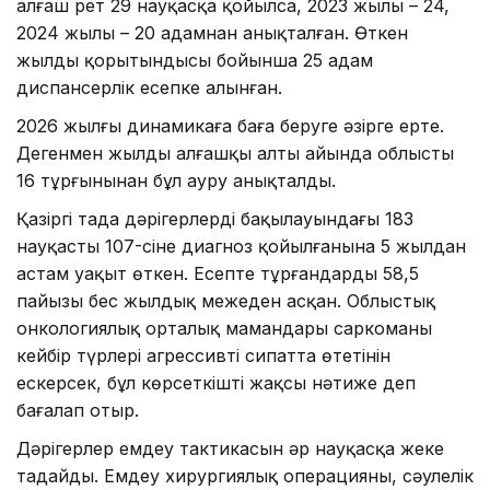
алғаш рет 29 науқасқа қойылса, 2023 жылы – 24,
2024 жылы – 20 адамнан анықталған. Өткен
жылдың қорытындысы бойынша 25 адам
диспансерлік есепке алынған.
2026 жылғы динамикаға баға беруге әзірге ерте.
Дегенмен жылдың алғашқы алты айында облыстың
16 тұрғынынан бұл ауру анықталды.
Қазіргі таңда дәрігерлердің бақылауындағы 183
науқастың 107-сіне диагноз қойылғанына 5 жылдан
астам уақыт өткен. Есепте тұрғандардың 58,5
пайызы бес жылдық межеден асқан. Облыстық
онкологиялық орталық мамандары саркоманың
кейбір түрлері агрессивті сипатта өтетінін
ескерсек, бұл көрсеткішті жақсы нәтиже деп
бағалап отыр.
Дәрігерлер емдеу тактикасын әр науқасқа жеке
таңдайды. Емдеу хирургиялық операцияны, сәулелік