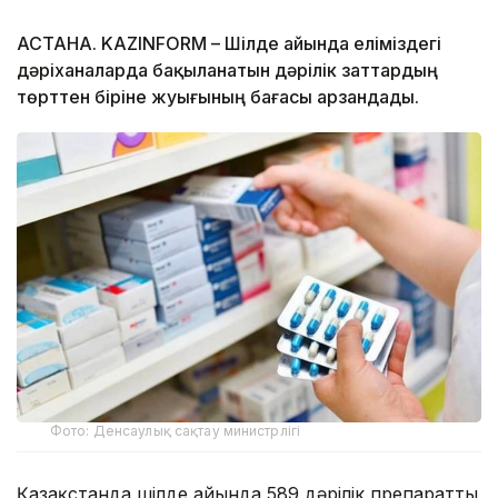
АСТАНА. KAZINFORM – Шілде айында еліміздегі
дәріханаларда бақыланатын дәрілік заттардың
төрттен біріне жуығының бағасы арзандады.
Фото: Денсаулық сақтау министрлігі
Қазақстанда шілде айында 589 дәрілік препараттың