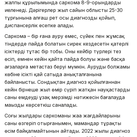
жалпы құрылымында саркома 8-9-орындарды
иеленеді. Дәрігерлер жыл сайын облыстың 25-30
тұрғынына алғаш рет осы диагнозды қойып,
диспансерлік есепке алады.
Саркома – бір ғана ауру емес, сүйек пен жұмсақ
тіндерде пайда болатын сирек кездесетін қатерлі
ісіктердің тұтас бір тобы. Оның кейбір түрлері тез
өсіп, емнен кейін қайта пайда болуы және басқа
ағзаларға метастаз беруі мүмкін. Аурудың болжамы
көбіне ісіктің қай сатыда анықталғанына
байланысты. Сондықтан диагноз қойылғаннан
кейін бірнеше жыл өмір сүріп жатқан науқастардың
саны емдеудің ұзақ мерзімді нәтижесін бағалауда
маңызды көрсеткіш саналады.
Соңғы жылдары саркоманың жаңа жағдайларының
саны өзгеріп отырғанымен, мамандар тұрақты
өсім байқалмайтынын айтады. 2022 жылы диагноз