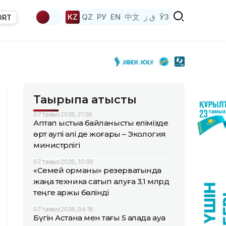
KZ
QZ
РУ
EN
中文
ق ز
ЎЗ
ORT
Тақырыпқа қатысты
07 тамыз 2026, 21:56
Аптап ыстыққа байланысты елімізде
өрт қаупі әлі де жоғары – Экология
министрлігі
07 тамыз 2026, 10:09
«Семей орманы» резерватында
жаңа техника сатып алуға 3,1 млрд
теңге қаржы бөлінді
07 тамыз 2026, 04:16
Бүгін Астана мен тағы 5 қалада ауа