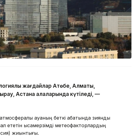
огиялық жағдайлар Ақтөбе, Алматы,
ырау, Астана қалаларында күтіледі, —
атмосфералық ауаның беткі қабатында зиянды
л ететін қысқамерзімді метеофакторлардың
рсия) жиынтығы.