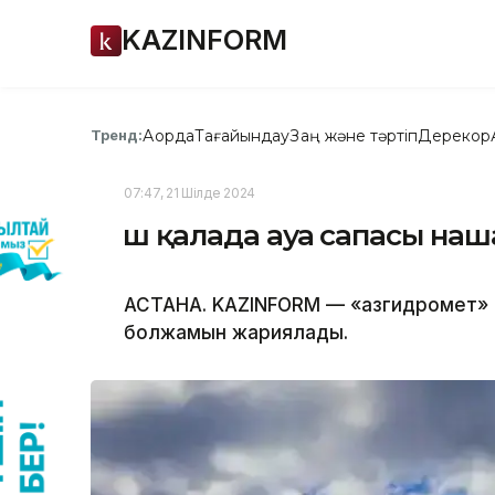
KAZINFORM
Ақорда
Тағайындау
Заң және тәртіп
Дерекқор
Тренд:
07:47, 21 Шілде 2024
Үш қалада ауа сапасы на
АСТАНА. KAZINFORM — «Қазгидромет» 
болжамын жариялады.