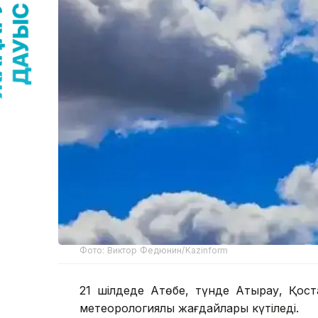
Фото: Виктор Федюнин/Kazinform
21 шілдеде Ақтөбе, түнде Атырау, Қос
метеорологиялық жағдайлары күтіледі.