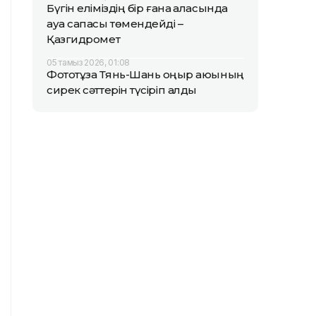
Бүгін еліміздің бір ғана қаласында
ауа сапасы төмендейді –
Қазгидромет
05 тамыз 2026, 01:08
Фототұзақ Тянь-Шань қоңыр аюының
сирек сәттерін түсіріп алды