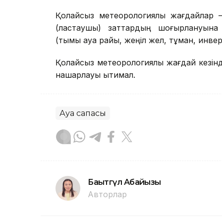
Қолайсыз метеорологиялық жағдайлар 
(ластаушы) заттардың шоғырлануына ы
(тымық ауа райы, жеңіл жел, тұман, инве
Қолайсыз метеорологиялық жағдай кезін
нашарлауы ықтимал.
Ауа сапасы
Бақытгүл Абайқызы
Авторлар