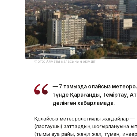
Фото: Алматы қаласының әкімдігі
— 7 тамызда қолайсыз метеорол
түнде Қарағанды, Теміртау, Ат
делінген хабарламада.
Қолайсыз метеорологиялық жағдайлар — 
(ластаушы) заттардың шоғырлануына ықпа
(тымық ауа райы, жеңіл жел, тұман, инве