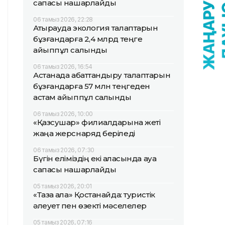
сапасы нашарлайды
06 тамыз 2026, 22:28
Атырауда экология талаптарын
бұзғандарға 2,4 млрд теңге
айыппұл салынды
06 тамыз 2026, 16:54
Астанада абаттандыру талаптарын
бұзғандарға 57 млн теңгеден
астам айыппұл салынды
06 тамыз 2026, 10:00
«Қазсушар» филиалдарына жеті
жаңа жерснаряд беріледі
06 тамыз 2026, 07:30
Бүгін еліміздің екі қаласында ауа
сапасы нашарлайды
05 тамыз 2026, 20:01
«Таза қала» Қостанайда: туристік
әлеует пен өзекті мәселелер
05 тамыз 2026, 07:16