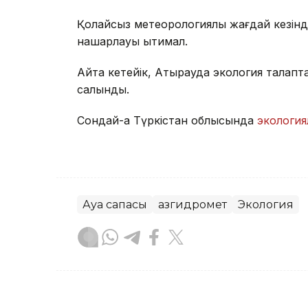
Қолайсыз метеорологиялық жағдай кезінд
нашарлауы ықтимал.
Айта кетейік, Атырауда экология талапт
салынды.
Сондай-ақ Түркістан облысында
экология
Ауа сапасы
Қазгидромет
Экология
Динара Маханова