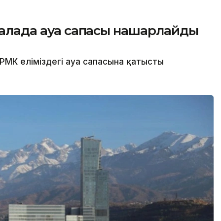
 қалада ауа сапасы нашарлайды
РМК еліміздегі ауа сапасына қатысты