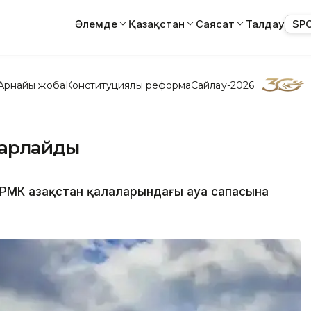
Әлемде
Қазақстан
Саясат
Талдау
SP
Арнайы жоба
Конституциялық реформа
Сайлау-2026
шарлайды
РМК Қазақстан қалаларындағы ауа сапасына