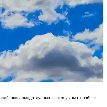
танай қалаларында ауаның ластануының қолайсыз