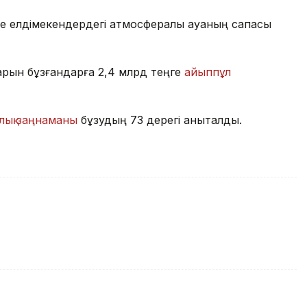
е елдімекендердегі атмосфералық ауаның сапасы
арын бұзғандарға 2,4 млрд теңге
айыппұл
лық заңнаманы
бұзудың 73 дерегі анықталды.