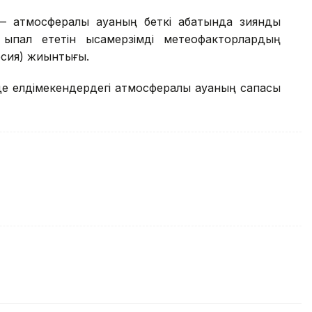
— атмосфералық ауаның беткі қабатында зиянды
қпал ететін қысқамерзімді метеофакторлардың
рсия) жиынтығы.
де елдімекендердегі атмосфералық ауаның сапасы