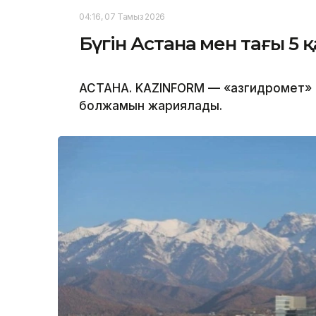
04:16, 07 Тамыз 2026
Бүгін Астана мен тағы 5
АСТАНА. KAZINFORM — «Қазгидромет» 
болжамын жариялады.