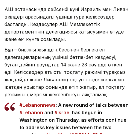
АҚШ астанасында бейсенбі күні Израиль мен Ливан
өкілдері арасындағы үшінші тура келіссөздер
басталды. Кездесулер АҚШ Мемлекеттік
департаментінің делегациясы қатысуымен өтуде
және екі күнге созылады.
Бұл – биылғы жылдың басынан бері екі ел
делегацияларының үшінші бетпе-бет кездесуі,
бұған дейінгі раундтар 14 және 23 сәуірде өткен
еді. Келіссөздер атысты тоқтату режимі тұрақсыз
жағдайда және Ливанның оңтүстігінде жалғасып
жатқан ұрыстар фонында өтіп жатыр, ал тоқтату
режимінің мерзімі жексенбі күні аяқталмақ.
#Lebanonnews
: A new round of talks between
#Lebanon
and
#Israel
has begun in
Washington on Thursday, as efforts continue
to address key issues between the two