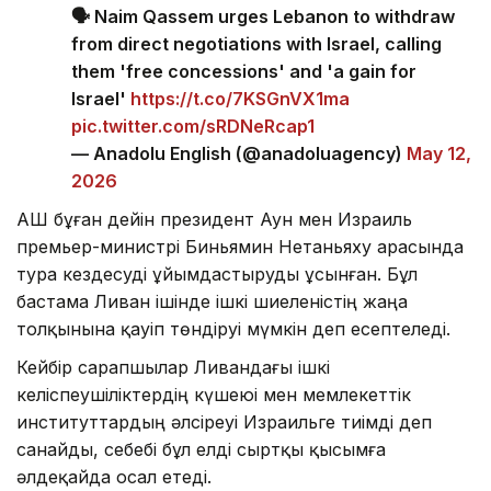
🗣️ Naim Qassem urges Lebanon to withdraw
from direct negotiations with Israel, calling
them 'free concessions' and 'a gain for
Israel'
https://t.co/7KSGnVX1ma
pic.twitter.com/sRDNeRcap1
— Anadolu English (@anadoluagency)
May 12,
2026
АҚШ бұған дейін президент Аун мен Израиль
премьер-министрі Биньямин Нетаньяху арасында
тура кездесуді ұйымдастыруды ұсынған. Бұл
бастама Ливан ішінде ішкі шиеленістің жаңа
толқынына қауіп төндіруі мүмкін деп есептеледі.
Кейбір сарапшылар Ливандағы ішкі
келіспеушіліктердің күшеюі мен мемлекеттік
институттардың әлсіреуі Израильге тиімді деп
санайды, себебі бұл елді сыртқы қысымға
әлдеқайда осал етеді.