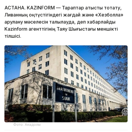
АСТАНА. KAZINFORM — Тараптар атысты тоқтату,
Ливанның оңтүстігіндегі жағдай және «Хезболла»
қарулану мәселесін талқылауда, деп хабарлайды
Kazinform агенттігінің Таяу Шығыстағы меншікті
тілшісі.
Фото: Анадолы