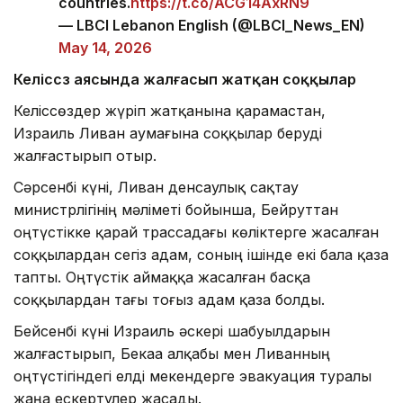
countries.
https://t.co/ACG14AxRN9
— LBCI Lebanon English (@LBCI_News_EN)
May 14, 2026
Келіссөз аясында жалғасып жатқан соққылар
Келіссөздер жүріп жатқанына қарамастан,
Израиль Ливан аумағына соққылар беруді
жалғастырып отыр.
Сәрсенбі күні, Ливан денсаулық сақтау
министрлігінің мәліметі бойынша, Бейруттан
оңтүстікке қарай трассадағы көліктерге жасалған
соққылардан сегіз адам, соның ішінде екі бала қаза
тапты. Оңтүстік аймаққа жасалған басқа
соққылардан тағы тоғыз адам қаза болды.
Бейсенбі күні Израиль әскері шабуылдарын
жалғастырып, Бекаа алқабы мен Ливанның
оңтүстігіндегі елді мекендерге эвакуация туралы
жаңа ескертулер жасады.