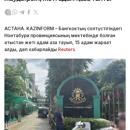
АСТАНА. KAZINFORM – Бангкоктың солтүстігіндегі
Нонтабури провинциясының мектебінде болған
атыстан жеті адам қаза тауып, 15 адам жарақат
алды, деп хабарлайды
Reuters.