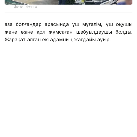
Фото: ข่าวสด
Қаза болғандар арасында үш мұғалім, үш оқушы
және өзіне қол жұмсаған шабуылдаушы болды.
Жарақат алған екі адамның жағдайы ауыр.
Полицияның мәліметінше, шабуылдаушы 14
жастағы оқушы болған. Ол кем дегенде 26 рет оқ
атқан, ал тұтқындалғаннан кейін одан тағы 34 оқ
табылған. Алдын ала мәлімет бойынша, тапанша
оның атасына тиесілі болған.
Полиция сонымен қатар шабуылдаушы мектеп
аумағында оқ атпас бұрын ата-әжесін үйінде атып
өлтірген деп шамалап отыр.
Reuters мәліметінше, бұл Таиландта 2022 жылдан
бергі ең ірі жаппай қырғын.
Сондай-ақ бұл биыл мектепте болған екінші атыс: