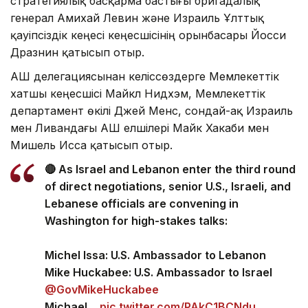
стратегиялық басқарма бастығы бригадалық
генерал Амихай Левин және Израиль Ұлттық
қауіпсіздік кеңесі кеңесшісінің орынбасары Йосси
Дразнин қатысып отыр.
АҚШ делегациясынан келіссөздерге Мемлекеттік
хатшы кеңесшісі Майкл Нидхэм, Мемлекеттік
департамент өкілі Джей Менс, сондай-ақ Израиль
мен Ливандағы АҚШ елшілері Майк Хакаби мен
Мишель Исса қатысып отыр.
🔴 As Israel and Lebanon enter the third round
of direct negotiations, senior U.S., Israeli, and
Lebanese officials are convening in
Washington for high-stakes talks:
Michel Issa: U.S. Ambassador to Lebanon
Mike Huckabee: U.S. Ambassador to Israel
@GovMikeHuckabee
Michael…
pic.twitter.com/PAkC1BCNdu