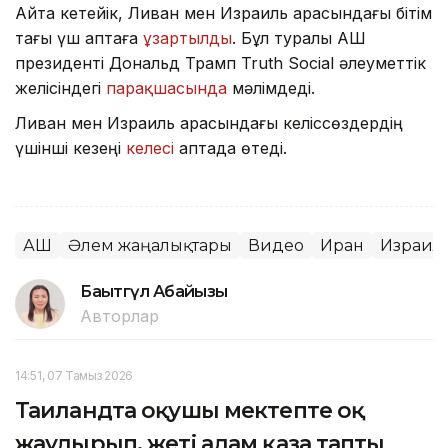
Айта кетейік, Ливан мен Израиль арасындағы бітім
тағы үш аптаға
ұзартылды
. Бұл туралы АҚШ
президенті Дональд Трамп Truth Social әлеуметтік
желісіндегі
парақшасында
мәлімдеді.
Ливан мен Израиль арасындағы келіссөздердің
үшінші кезеңі
келесі
аптада өтеді.
АҚШ
Әлем жаңалықтары
Видео
Иран
Израил
Бақытгүл Абайқызы
Авторлар
14:51, 07 Тамыз 2026
Таиландта оқушы мектепте оқ
жаудырып, жеті адам қаза тапты