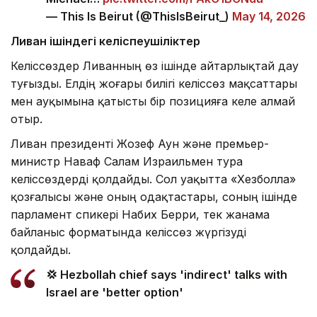
— This Is Beirut (@ThisIsBeirut_)
May 14, 2026
Ливан ішіндегі келіспеушіліктер
Келіссөздер Ливанның өз ішінде айтарлықтай дау
туғызды. Елдің жоғары билігі келіссөз мақсаттары
мен ауқымына қатысты бір позицияға келе алмай
отыр.
Ливан президенті Жозеф Аун және премьер-
министр Наваф Салам Израильмен тура
келіссөздерді қолдайды. Сол уақытта «Хезболла»
қозғалысы және оның одақтастары, соның ішінде
парламент спикері Набих Берри, тек жанама
байланыс форматында келіссөз жүргізуді
қолдайды.
💢 Hezbollah chief says 'indirect' talks with
Israel are 'better option'