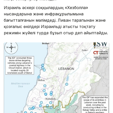
Израиль әскері соққылардың «Хезболла»
нысандарына және инфрақұрылымына
бағытталғанын мәлімдеді. Ливан тарапынан және
қозғалыс өкілдері Израильді атысты тоқтату
режимін жүйелі түрде бұзып отыр деп айыптайды.