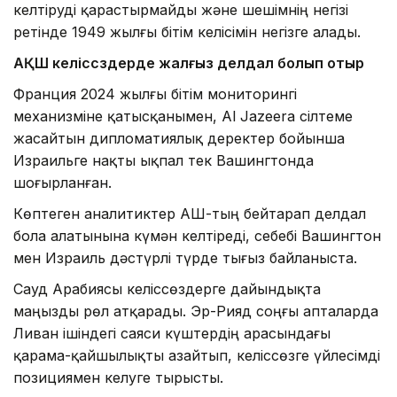
келтіруді қарастырмайды және шешімнің негізі
ретінде 1949 жылғы бітім келісімін негізге алады.
АҚШ келіссөздерде жалғыз делдал болып отыр
Франция 2024 жылғы бітім мониторингі
механизміне қатысқанымен, Al Jazeera сілтеме
жасайтын дипломатиялық деректер бойынша
Израильге нақты ықпал тек Вашингтонда
шоғырланған.
Көптеген аналитиктер АҚШ-тың бейтарап делдал
бола алатынына күмән келтіреді, себебі Вашингтон
мен Израиль дәстүрлі түрде тығыз байланыста.
Сауд Арабиясы келіссөздерге дайындықта
маңызды рөл атқарады. Эр-Рияд соңғы апталарда
Ливан ішіндегі саяси күштердің арасындағы
қарама-қайшылықты азайтып, келіссөзге үйлесімді
позициямен келуге тырысты.