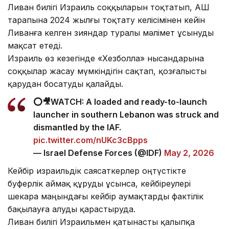
Ливан билігі Израиль соққыларын тоқтатып, АҚШ
тарапына 2024 жылғы тоқтату келісімінен кейін
Ливанға келген зияндар туралы мәлімет ұсынуды
мақсат етеді.
Израиль өз кезегінде «Хезболла» нысандарына
соққылар жасау мүмкіндігін сақтап, қозғалысты
қарудан босатуды қалайды.
⭕️🎥WATCH: A loaded and ready-to-launch
launcher in southern Lebanon was struck and
dismantled by the IAF.
pic.twitter.com/nUKc3cBpps
— Israel Defense Forces (@IDF)
May 2, 2026
Кейбір израильдік саясаткерлер оңтүстікте
буферлік аймақ құруды ұсынса, кейбіреулері
шекара маңындағы кейбір аумақтарды фактілік
бақылауға алуды қарастыруда.
Ливан билігі Израильмен қатынасты қалыпқа