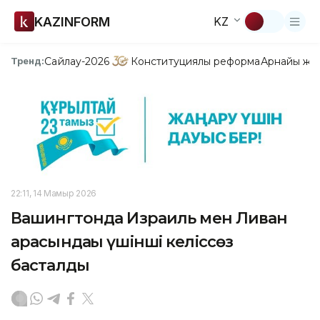
KAZINFORM
KZ
Сайлау-2026
Конституциялық реформа
Арнайы жо
Тренд:
22:11, 14 Мамыр 2026
Вашингтонда Израиль мен Ливан
арасындағы үшінші келіссөз
басталды