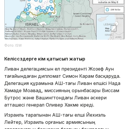
Фото: ISW
Келіссөздерге кім қатысып жатыр
Ливан делегациясын ел президенті Жозеф Аун
тағайындаған дипломат Симон Карам басқаруда.
Делегация құрамына АҚШ-тағы Ливан елшісі Нада
Хамаде Моавад, миссияның орынбасары Виссам
Бутрос және Вашингтондағы Ливан әскери
атташесі генерал Оливер Хакме кіреді.
Израиль тарапынан АҚШ-тағы елші Йехиэль
Лейтер, Израиль Қорғаныс армиясының