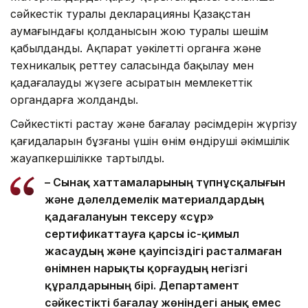
сәйкестік туралы декларацияның Қазақстан
аумағындағы қолданысын жою туралы шешім
қабылданды. Ақпарат уәкілетті органға және
техникалық реттеу саласында бақылау мен
қадағалауды жүзеге асыратын мемлекеттік
органдарға жолданды.
Сәйкестікті растау және бағалау рәсімдерін жүргізу
қағидаларын бұзғаны үшін өнім өндіруші әкімшілік
жауапкершілікке тартылды.
– Сынақ хаттамаларының түпнұсқалығын
және дәлелдемелік материалдардың
қадағалануын тексеру «сұр»
сертификаттауға қарсы іс-қимыл
жасаудың және қауіпсіздігі расталмаған
өнімнен нарықты қорғаудың негізгі
құралдарының бірі. Департамент
сәйкестікті бағалау жөніндегі анық емес