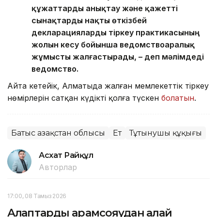
құжаттарды анықтау және қажетті
сынақтарды нақты өткізбей
декларацияларды тіркеу практикасының
жолын кесу бойынша ведомствоаралық
жұмысты жалғастырады, – деп мәлімдеді
ведомство.
Айта кетейік, Алматыда жалған мемлекеттік тіркеу
нөмірлерін сатқан күдікті қолға түскен
болатын
.
Батыс Қазақстан облысы
Ет
Тұтынушы құқығы
Асхат Райқұл
Авторлар
17:00, 08 Тамыз 2026
Алқаптарды арамсояудан қалай