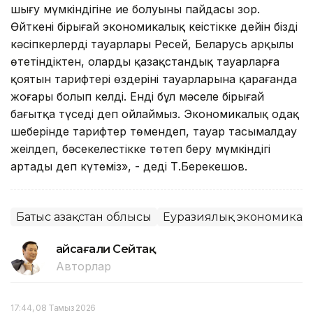
шығу мүмкіндігіне ие болуының пайдасы зор.
Өйткені бірыңғай экономикалық кеңістікке дейін біздің
кәсіпкерлердің тауарлары Ресей, Беларусь арқылы
өтетіндіктен, олардың қазақстандық тауарларға
қоятын тарифтері өздерінің тауарларына қарағанда
жоғары болып келді. Енді бұл мәселе бірыңғай
бағытқа түседі деп ойлаймыз. Экономикалық одақ
шеңберінде тарифтер төмендеп, тауар тасымалдау
жеңілдеп, бәсекелестікке төтеп беру мүмкіндігі
артады деп күтеміз», - деді Т.Берекешов.
Батыс Қазақстан облысы
Еуразиялық экономикал
Ғайсағали Сейтақ
Авторлар
17:44, 08 Тамыз 2026