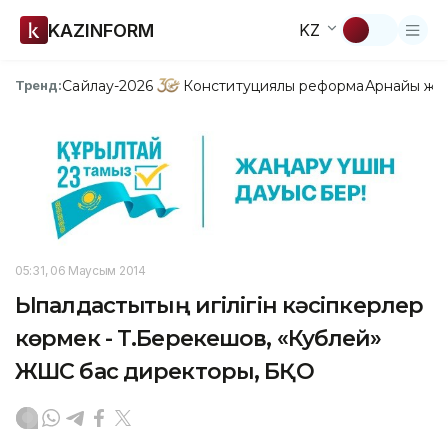
KAZINFORM
KZ
Сайлау-2026
Конституциялық реформа
Арнайы жо
Тренд:
05:31, 06 Маусым 2014
Ықпалдастықтың игілігін кәсіпкерлер
көрмек - Т.Берекешов, «Кублей»
ЖШС бас директоры, БҚО