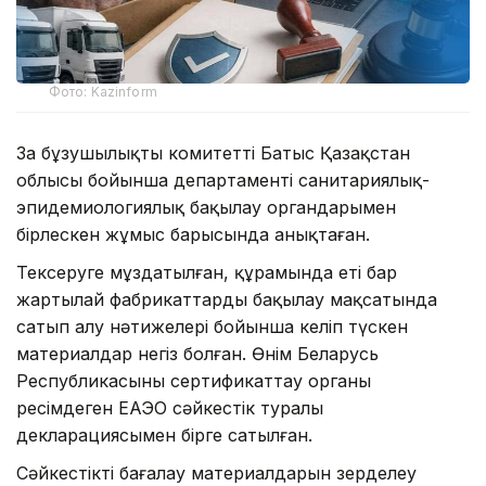
Фото: Kazinform
Заң бұзушылықты комитеттің Батыс Қазақстан
облысы бойынша департаменті санитариялық-
эпидемиологиялық бақылау органдарымен
бірлескен жұмыс барысында анықтаған.
Тексеруге мұздатылған, құрамында еті бар
жартылай фабрикаттарды бақылау мақсатында
сатып алу нәтижелері бойынша келіп түскен
материалдар негіз болған. Өнім Беларусь
Республикасының сертификаттау органы
ресімдеген ЕАЭО сәйкестік туралы
декларациясымен бірге сатылған.
Сәйкестікті бағалау материалдарын зерделеу