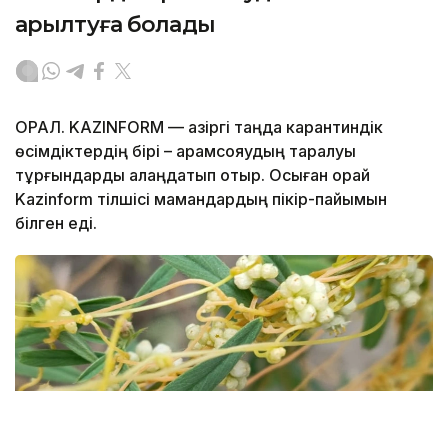
арылтуға болады
ОРАЛ. KAZINFORM — Қазіргі таңда карантиндік
өсімдіктердің бірі – арамсояудың таралуы
тұрғындарды алаңдатып отыр. Осыған орай
Kazinform тілшісі мамандардың пікір-пайымын
білген еді.