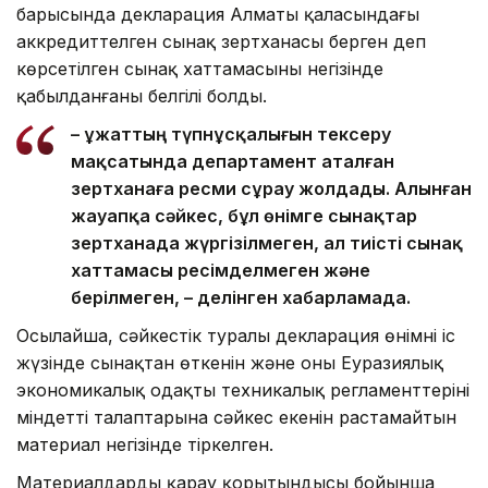
барысында декларация Алматы қаласындағы
аккредиттелген сынақ зертханасы берген деп
көрсетілген сынақ хаттамасының негізінде
қабылданғаны белгілі болды.
– Құжаттың түпнұсқалығын тексеру
мақсатында департамент аталған
зертханаға ресми сұрау жолдады. Алынған
жауапқа сәйкес, бұл өнімге сынақтар
зертханада жүргізілмеген, ал тиісті сынақ
хаттамасы ресімделмеген және
берілмеген, – делінген хабарламада.
Осылайша, сәйкестік туралы декларация өнімнің іс
жүзінде сынақтан өткенін және оның Еуразиялық
экономикалық одақтың техникалық регламенттерінің
міндетті талаптарына сәйкес екенін растамайтын
материал негізінде тіркелген.
Материалдарды қарау қорытындысы бойынша