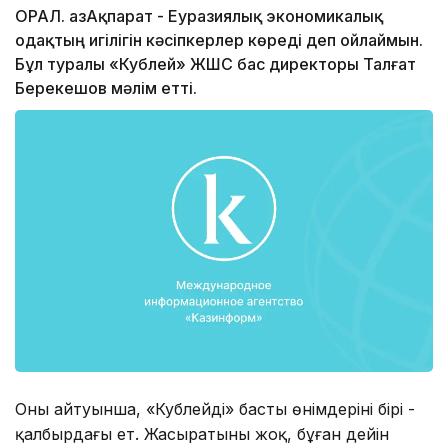
ОРАЛ. ҚазАқпарат - Еуразиялық экономикалық
одақтың игілігін кәсіпкерлер көреді деп ойлаймын.
Бұл туралы «Кублей» ЖШС бас директоры Талғат
Берекешов мәлім етті.
Оның айтуынша, «Кублейдің» басты өнімдерінің бірі -
қалбырдағы ет. Жасыратыны жоқ, бұған дейін