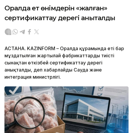
Оралда ет өнімдерін «жалған»
сертификаттау дерегі анықталды
АСТАНА. KAZINFORM – Оралда құрамында еті бар
мұздатылған жартылай фабрикаттарды тиісті
сынақтан өткізбей сертификаттау дерегі
анықталды, деп хабарлайды Сауда және
интеграция министрлігі.