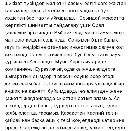
шикізат түріндегі мал етінің басым бөлігі өзге жақтан
тасымалданды. Дегенмен соңғы уақытта бұл
үрдістен бас тарту ұйғарылды. Осындай мақсатта
жергілікті шикізатты пайдалану үшін Орал
қаласының іргесіндегі Рыбцех елді мекен аумағынан
мал сою кешені салынуда. Сонымен бірге балық
зауыты өндірісіне отандық инвестиция салуға қол
жеткізілді. Соның нәтижесінде бұл бағыттағы зауыт
құрылысы басталды. Мұның бәрі таяу арада
компанияның Еуразиялық одаққа мүше елдерге
шығаратын өнімдері тізбесінің өсуіне әсер етеді
деген сенім бар. «Дайын өнім шығару үшін қалбыр
өндірісіне қажетті бұйымдарды өз елімізден және
қажетті жағдайларда сырттан сатып аламыз. Ал
шетелдерден балық түрлерін сатып алып, өңдеп,
қалбырлап шығарамыз. Қазақстан Каспий теңізінің
қайраңынан басқа ашық теңізі жоқ елдердің қатарына
кіреді. Сондықтан да еліміздің ашық, үлкен теңіздерге