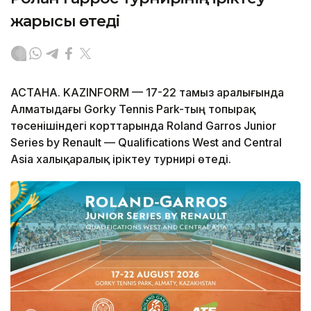
жарысы өтеді
АСТАНА. KAZINFORM — 17-22 тамыз аралығында
Алматыдағы Gorky Tennis Park-тың топырақ
төсенішіндегі корттарында Roland Garros Junior
Series by Renault — Qualifications West and Central
Asia халықаралық іріктеу турнирі өтеді.