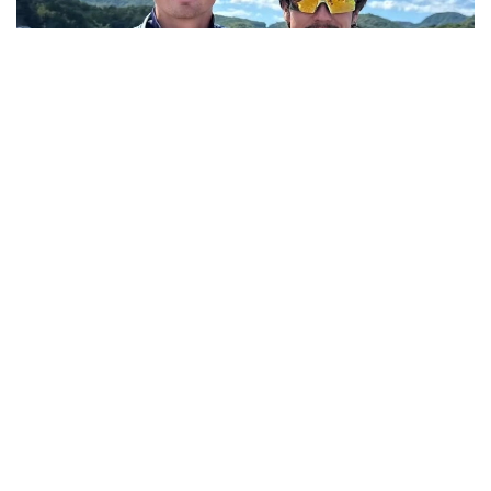
Фото: ҚР ҰОК
Құрлық біріншілігінде Кирилл Тубаев пен Полат
Төребеков алтын медаль иеленді.
Кирилл Тубаев байдаркамен есуде 3400 метр
қашықтықта топ жарып, Азия чемпионы атанды.
Ал Полат Төребеков 3 400 метр қашықтықтағы
каноэ жарысында мәреге бірінші болып келіп,
жеңіс тұғырының ең биік сатысына көтерілді.
Еске салайық, бұған дейін Анна Черкашина жеңіл