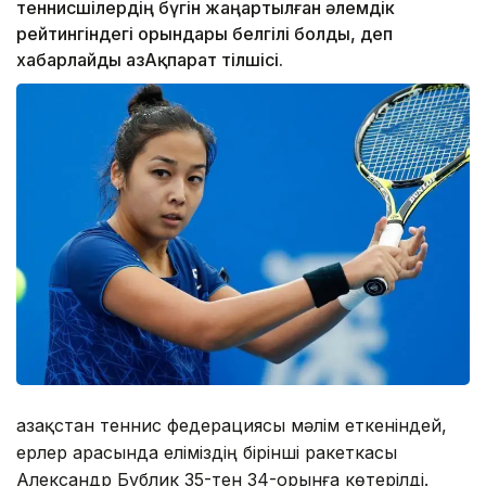
теннисшілердің бүгін жаңартылған әлемдік
рейтингіндегі орындары белгілі болды, деп
хабарлайды ҚазАқпарат тілшісі.
Қазақстан теннис федерациясы мәлім еткеніндей,
ерлер арасында еліміздің бірінші ракеткасы
Александр Бублик 35-тен 34-орынға көтерілді.