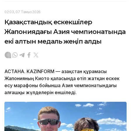
02:03, 07 Тамыз 2026
Қазақстандық ескекшілер
Жапониядағы Азия чемпионатында
екі алтын медаль жеңіп алды
АСТАНА. KAZINFORM — Қазақстан құрамасы
Жапонияның Киото қаласында өтіп жатқан ескек
есу марафоны бойынша Азия чемпионатындағы
алғашқы жүлделерін еншіледі.