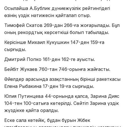
Осылайша А.Бублик дүниежүзілік рейтингідегі
өзінің үздік нәтижесін қайталап отыр.
Тимофей Скатов 269-дан 266-ға жоғарылады. Бұл
оның рекордтық көрсеткіші болып табылады.
Керісінше Михаил Кукушкин 147-ден 159-ға
сырғыды.
Дмитрий Попко 161-ден 162-ге ауысты.
Бейбіт Жукаев 760-тан 746-орынға жайғасты.
Әйелдер арасында Қазақстанның бірінші ракеткасы
Елена Рыбакина 17-ден 19-ға сырғыды.
Юлия Путинцева 44-орнында қалса, Зарина Дияс
104-тен 100-сатыға көтерілді. Сөйтіп Зарина үздік
жүздікке қайта оралды.
Еске сала кетейік, бұдан бұрын Жібек