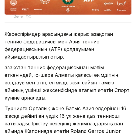
Фото: ҚТФ
Жасөспірімдер арасындағы жарыс Қазақстан
теннис федерациясы мен Азия теннис
федерациясының (ATF) қолдауымен
ұйымдастырылып отыр.
Қазақстан теннис федерациясынан мәлім
еткеніндей, іс-шара Алматы қаласы әкімдігінің
қолдауымен өтіп, елімізде жыл сайын тамыз
айының үшінші жексенбісінде аталып өтетін Спорт
күніне арналады.
Турнирге Орталық және Батыс Азия елдерінен 16
жасқа дейінгі ең үздік 16 ұл және қыз теннисші
қатысады. Іріктеу кезеңінің жеңімпаздары қазан
айында Жапонияда өтетін Roland Garros Junior