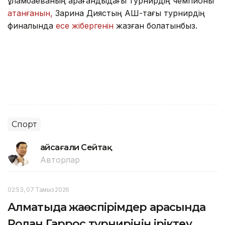
Құламбаеваның Қарағандыдағы турнирдің чемпионы
атанғанын,
Зарина Диястың АҚШ-тағы турнирдің
финалында
есе жібергенін
жазған болатынбыз.
Спорт
Ғайсағали Сейтақ
Авторлар
02:53, 07 Тамыз 2026
Алматыда жаөспірімдер арасында
Ролан Гаррос турнирінің іріктеу