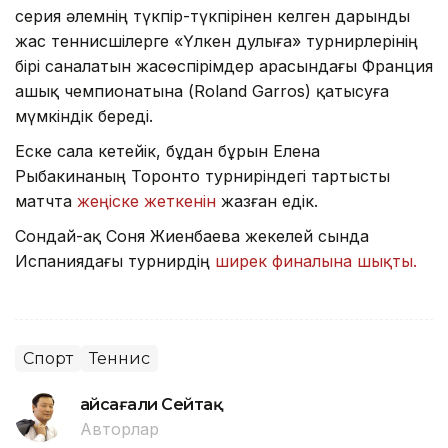
серия әлемнің түкпір-түкпірінен келген дарынды
жас теннисшілерге «Үлкен дулыға» турнирлерінің
бірі саналатын жасөспірімдер арасындағы Франция
ашық чемпионатына (Roland Garros) қатысуға
мүмкіндік береді.
Еске сала кетейік, бұдан бұрын Елена
Рыбакинаның Торонто турниріндегі тартысты
матчта
жеңіске жеткенін
жазған едік.
Сондай-ақ Соня Жиенбаева жекелей сында
Испаниядағы турнирдің
ширек финалына шықты.
Спорт
Теннис
Ғайсағали Сейтақ
Авторлар