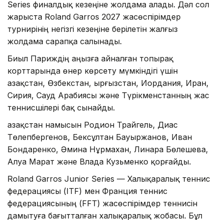
Series финалдық кезеңіне жолдама алады. Дәл сол
жарыста Roland Garros 2027 жасөспірімдер
турнирінің негізгі кезеңіне берілетін жалғыз
жолдама сарапқа салынады.
Биыл Париждің аңызға айналған топырақ
корттарында өнер көрсету мүмкіндігі үшін
Қазақстан, Өзбекстан, Қырғызстан, Иордания, Иран,
Сирия, Сауд Арабиясы және Түрікменстанның жас
теннисшілері бақ сынайды.
Қазақстан намысын Родион Трайгель, Диас
Төлепбергенов, Бексұлтан Бауыржанов, Иван
Бондаренко, Әмина Нұрмахан, Линара Бөлешева,
Алуа Марат және Влада Кузьменко қорғайды.
Roland Garros Junior Series — Халықаралық теннис
федерациясы (ITF) мен Франция теннис
федерациясының (FFT) жасөспірімдер теннисін
дамытуға бағытталған халықаралық жобасы. Бұл