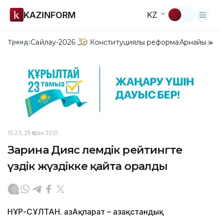
KAZINFORM
KZ
Сайлау-2026
Конституциялық реформа
Арнайы жо
Тренд:
15:23, 25 Қазан 2021
Зарина Дияс әлемдік рейтингте
үздік жүздікке қайта оралды
НҰР-СҰЛТАН. ҚазАқпарат – Қазақстандық