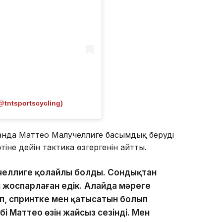
@tntsportscycling)
анда Маттео Малучеллиге басымдық беруді
тіне дейін тактика өзгергенін айтты.
лучеллиге қолайлы болды. Сондықтан
 жоспарлаған едік. Алайда мәреге
іп, спринтке мен қатысатын болып
і Маттео өзін жайсыз сезінді. Мен