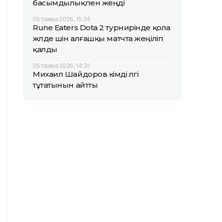
басымдылықпен жеңді
05 тамыз 2026, 15:24
Rune Eaters Dota 2 турнирінде қола
жүлде үшін алғашқы матчта жеңіліп
қалды
05 тамыз 2026, 14:31
Михаил Шайдоров кімді үлгі
тұтатынын айтты