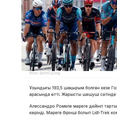
Фото: SprintCycling
Ұзындығы 193,5 шақырым болған кезең Г
арасында өтті. Жарыстың шешуші сәтінде
Алессандро Ромеле мәреге дейінгі тартыс
көрінді. Мәреге бірінші болып Lidl-Tre