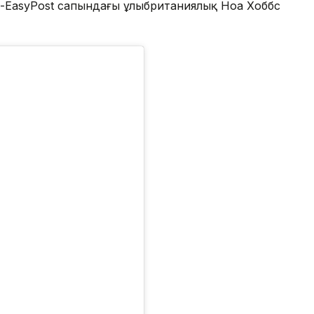
on-EasyPost сапындағы ұлыбританиялық Ноа Хоббс