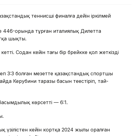
азақстандық теннисші финалға дейін іркілмей
де 446-орында тұрған италиялық Дилетта
тқа шықты.
 кетті. Содан кейін тағы бір брейкке қол жеткізді
сеп 3:3 болған мезетте қазақстандық спортшы
айда Керубини таразы басын теңестіріп, тай-
басымдылық көрсетті — 6:1.
ы.
 үзілістен кейін кортқа 2024 жылы оралған