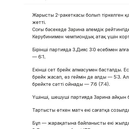
Жарыстың 2-ракеткасы болып тіркелген қ
жетті.
Соңғы бәсекеде Зарина әлемдік рейтингі
Керубинимен чемпиондық атақ үшін кор
Бірінші партияда З.Дияс 3:0 есебімен алға
— 6:1.
Екінші сет брейк алмасумен басталды. Е
брейк жасап, өз геймін де алды — 5:3. Ал
брейкте сәтті ойнады — 7:6 (7:4).
Үшінші, шешуші партияда Зарина айқын 
Тартысты өткен матч екі сағатқа созылд
Бұл — жарақатына байланысты екі жылдық