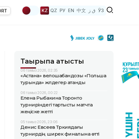
KZ
QZ
РУ
EN
中文
ق ز
ЎЗ
ORT
Тақырыпқа қатысты
06 тамыз 2026, 02:35
«Астана» велошабандозы «Польша
турында» жүлдегер атанды
06 тамыз 2026, 00:22
Елена Рыбакина Торонто
турниріндегі тартысты матчта
жеңіске жетті
05 тамыз 2026, 23:06
Денис Евсеев Түркиядағы
турнирдің ширек финалына өтті