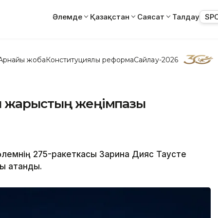
Әлемде
Қазақстан
Саясат
Талдау
SP
Арнайы жоба
Конституциялық реформа
Сайлау-2026
ы жарыстың жеңімпазы
әлемнің 275-ракеткасы Зарина Дияс Таусте
ны атанды.