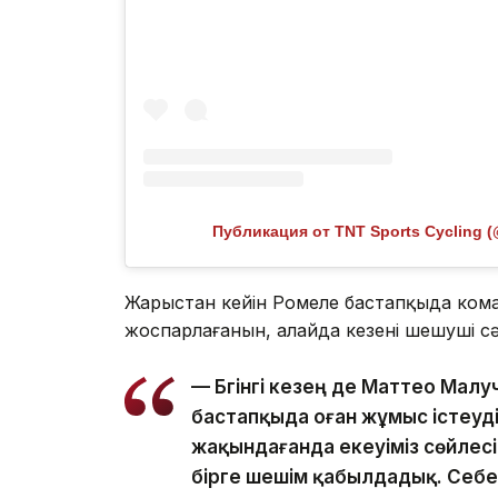
Публикация от TNT Sports Cycling (
Жарыстан кейін Ромеле бастапқыда ком
жоспарлағанын, алайда кезеңнің шешуші сә
— Бүгінгі кезең де Маттео Ма
бастапқыда оған жұмыс істеуді
жақындағанда екеуіміз сөйлес
бірге шешім қабылдадық. Себеб