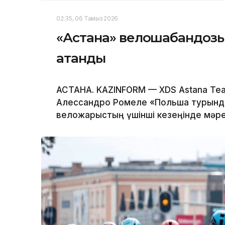
02:35, 06 Тамыз 2026
«Астана» велошабандоз
атанды
АСТАНА. KAZINFORM — XDS Astana T
Алессандро Ромеле «Польша турында
веложарыстың үшінші кезеңінде мәре