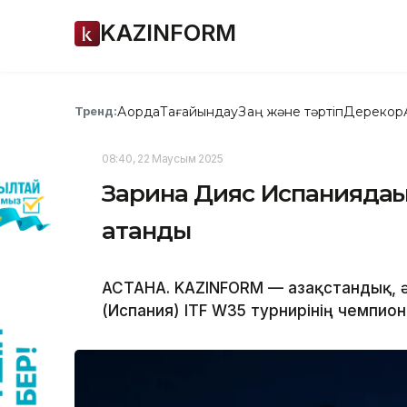
KAZINFORM
Ақорда
Тағайындау
Заң және тәртіп
Дерекқор
Тренд:
08:40, 22 Маусым 2025
Зарина Дияс Испаниядағ
атанды
АСТАНА. KAZINFORM — Қазақстандық, 
(Испания) ITF W35 турнирінің чемпио