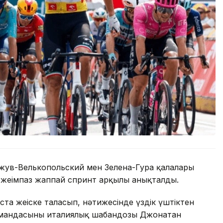
ожув-Велькопольский мен Зелена-Гура қалалары
 жеңімпаз жаппай спринт арқылы анықталды.
та жеңіске таласып, нәтижесінде үздік үштіктен
k командасының италиялық шабандозы Джонатан