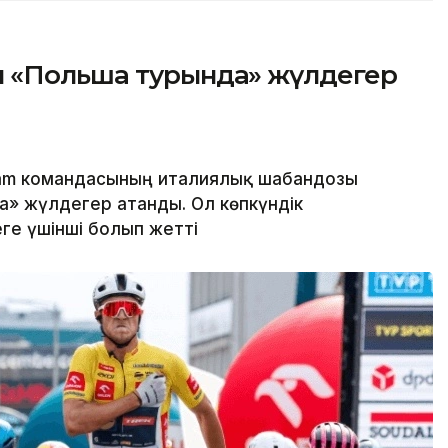
ы «Польша турында» жүлдегер
eam командасының италиялық шабандозы
» жүлдегер атанды. Ол көпкүндік
ге үшінші болып жетті