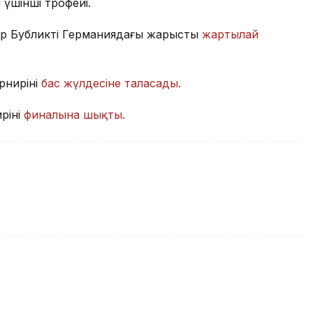
 үшінші трофейі.
др Бубликтің Германиядағы жарыстың
жартылай
нирінің
бас жүлдесіне таласады.
рінің
финалына шықты.