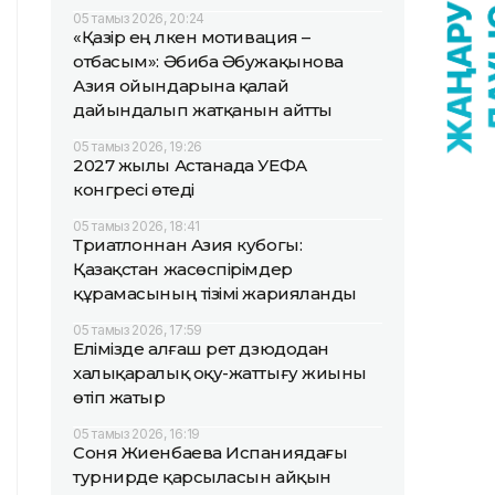
05 тамыз 2026, 20:24
«Қазір ең үлкен мотивация –
отбасым»: Әбиба Әбужақынова
Азия ойындарына қалай
дайындалып жатқанын айтты
05 тамыз 2026, 19:26
2027 жылы Астанада УЕФА
конгресі өтеді
05 тамыз 2026, 18:41
Триатлоннан Азия кубогы:
Қазақстан жасөспірімдер
құрамасының тізімі жарияланды
05 тамыз 2026, 17:59
Елімізде алғаш рет дзюдодан
халықаралық оқу-жаттығу жиыны
өтіп жатыр
05 тамыз 2026, 16:19
Соня Жиенбаева Испаниядағы
турнирде қарсыласын айқын