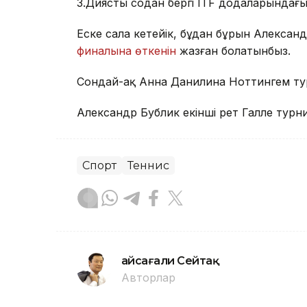
З.Диястың содан бергі ITF додаларындағы
Еске сала кетейік, бұдан бұрын Алексан
финалына өткенін
жазған болатынбыз.
Сондай-ақ Анна Данилина Ноттингем тур
Александр Бублик екінші рет Галле турни
Спорт
Теннис
Ғайсағали Сейтақ
Авторлар