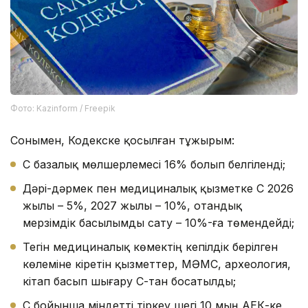
Фото: Kazinform / Freepik
Сонымен, Кодекске қосылған тұжырым:
ҚҚС базалық мөлшерлемесі 16% болып белгіленді;
Дәрі-дәрмек пен медициналық қызметке ҚҚС 2026
жылы – 5%, 2027 жылы – 10%, отандық
мерзімдік басылымды сату – 10%-ға төмендейді;
Тегін медициналық көмектің кепілдік берілген
көлеміне кіретін қызметтер, МӘМС, археология,
кітап басып шығару ҚҚС-тан босатылды;
ҚҚС бойынша міндетті тіркеу шегі 10 мың АЕК-ке