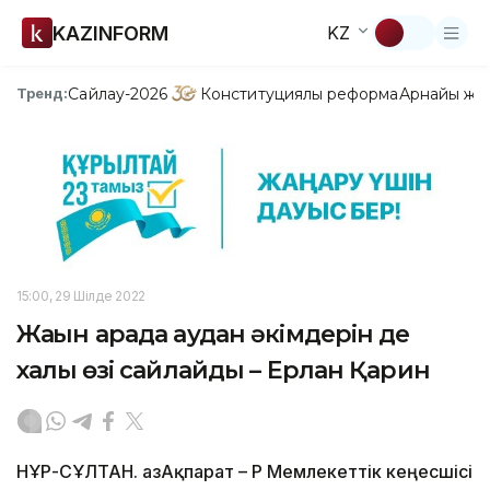
KAZINFORM
KZ
Сайлау-2026
Конституциялық реформа
Арнайы жо
Тренд:
15:00, 29 Шілде 2022
Жақын арада аудан әкімдерін де
халық өзі сайлайды – Ерлан Қарин
НҰР-СҰЛТАН. ҚазАқпарат – ҚР Мемлекеттік кеңесшісі