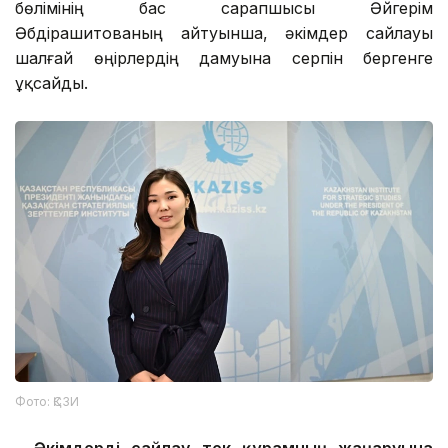
бөлімінің бас сарапшысы Әйгерім
Әбдірашитованың айтуынша, әкімдер сайлауы
шалғай өңірлердің дамуына серпін бергенге
ұқсайды.
Фото: ҚСЗИ
– Әкімдерді сайлау тек құрамның жаңаруына