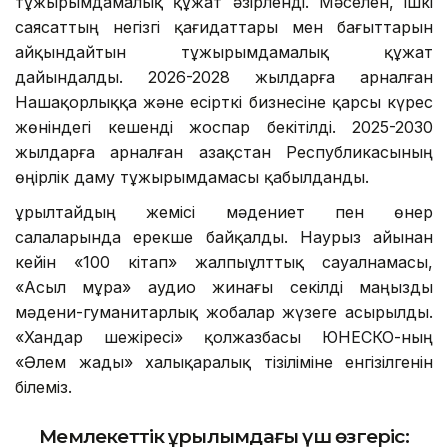
тұжырымдамалық құжат әзірленді. Мәселен, ішкі
саясаттың негізгі қағидаттары мен бағыттарын
айқындайтын тұжырымдамалық құжат
дайындалды. 2026-2028 жылдарға арналған
Нашақорлыққа және есірткі бизнесіне қарсы күрес
жөніндегі кешенді жоспар бекітілді. 2025-2030
жылдарға арналған Қазақстан Республикасының
өңірлік даму тұжырымдамасы қабылданды.
Құрылтайдың жемісі мәдениет пен өнер
салаларында ерекше байқалды. Наурыз айынан
кейін «100 кітап» жалпыұлттық сауалнамасы,
«Асыл мұра» аудио жинағы секілді маңызды
мәдени-гуманитарлық жобалар жүзеге асырылды.
«Хандар шежіресі» қолжазбасы ЮНЕСКО-ның
«Әлем жады» халықаралық тізіліміне енгізілгенін
білеміз.
Мемлекеттік құрылымдағы үш өзгеріс: