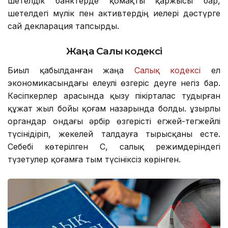
шетелдік банктерде қомақты қаржысы бар,
шетелдегі мүлік пен активтердің иелері дәстүрге
сай декларация тапсырды.
Жаңа Салық кодексі
Биыл қабылданған жаңа
Салық кодексі
ел
экономикасындағы елеулі өзгеріс деуге негіз бар.
Кәсіпкерлер арасында қызу пікірталас тудырған
құжат жыл бойы қоғам назарында болды. Құзырлы
органдар ондағы әрбір өзгерісті егжей-тегжейлі
түсінідіріп, жекелей талдауға тырысқаны есте.
Себебі көтерілген ҚҚС, салық режимдеріндегі
түзетулер қоғамға тым түсініксіз көрінген.