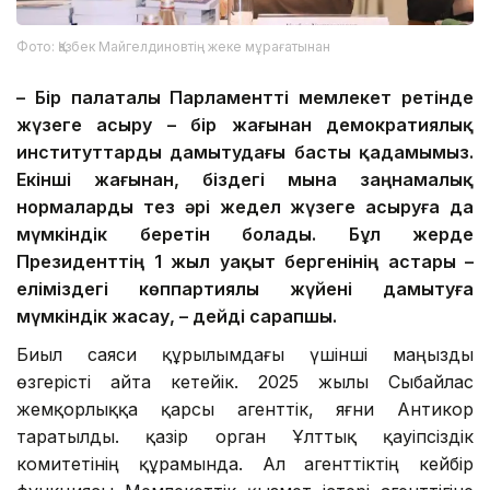
Фото: Қазбек Майгелдиновтің жеке мұрағатынан
– Бір палаталы Парламентті мемлекет ретінде
жүзеге асыру – бір жағынан демократиялық
институттарды дамытудағы басты қадамымыз.
Екінші жағынан, біздегі мына заңнамалық
нормаларды тез әрі жедел жүзеге асыруға да
мүмкіндік беретін болады. Бұл жерде
Президенттің 1 жыл уақыт бергенінің астары –
еліміздегі көппартиялы жүйені дамытуға
мүмкіндік жасау, – дейді сарапшы.
Биыл саяси құрылымдағы үшінші маңызды
өзгерісті айта кетейік. 2025 жылы Сыбайлас
жемқорлыққа қарсы агенттік, яғни Антикор
таратылды. қазір орган Ұлттық қауіпсіздік
комитетінің құрамында. Ал агенттіктің кейбір