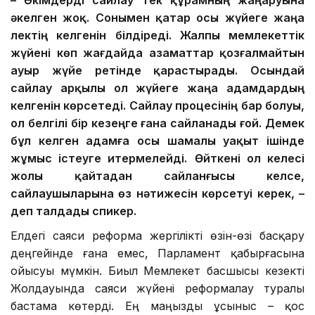
әкелген жоқ. Сонымен қатар осы жүйеге жаңа
лектің келгенін білдіреді. Жалпы мемлекеттік
жүйені көп жағдайда азаматтар қозғалмайтын
ауыр жүйе ретінде қарастырады. Осындай
сайлау арқылы ол жүйеге жаңа адамдардың
келгенін көрсетеді. Сайлау процесінің бар болуы,
ол белгілі бір кезеңге ғана сайланады ғой. Демек
бұл келген адамға осы шамалы уақыт ішінде
жұмыс істеуге итермелейді.
Өйткені ол келесі
жолы қайтадан сайланғысы келсе,
сайлаушыларына өз нәтижесін көрсетуі керек, –
деп талдады спикер.
Елдегі саяси реформа жергілікті өзін-өзі басқару
деңгейінде ғана емес, Парламент қабырғасына
ойысуы мүмкін. Биыл Мемлекет басшысы кезекті
Жолдауында саяси жүйені реформалау туралы
бастама көтерді. Ең маңызды ұсыныс – қос