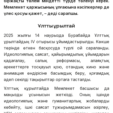
біржақты төлем міндетті түрде төленуі керек.
Мемлекет қаржысының ұлғаюына кәсіпкерлер де
үлес қосуы қажет, – деді сарапшы.
Ұлттық құрылтай
2025 жылғы 14 наурызда Бурабайда Ұлттық
Құрылтайдың IV отырысы ұйымдастырылды. Көкше
төрінде өткен басқосуда түрлі ой сараланды.
Идеологиялық саясат, қайырымдылық ұйымдарын
қадағалау, салық реформасы, алаяқтық
әрекеттерге тосқауыл қою, отандық кино және
анимация өндірісіне басымдық беру, қоғамдық
әдеп секілді тақырыптар ортаға тасталды.
Ұлттық құрылтайда Мемлекет басшысы да
маңызды ұсынысын жеткізді. Оның ішінде
идеологиялық және гуманитарлық жобаларды
көбейту, ішкі саясат тұжырымдамасын әзірлеу,