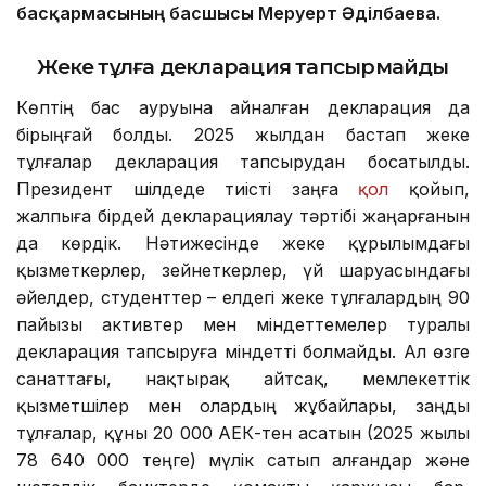
басқармасының басшысы Меруерт Әділбаева.
Жеке тұлға декларация тапсырмайды
Көптің бас ауруына айналған декларация да
бірыңғай болды. 2025 жылдан бастап жеке
тұлғалар декларация тапсырудан босатылды.
Президент шілдеде тиісті заңға
қол
қойып,
жалпыға бірдей декларациялау тәртібі жаңарғанын
да көрдік. Нәтижесінде жеке құрылымдағы
қызметкерлер, зейнеткерлер, үй шаруасындағы
әйелдер, студенттер – елдегі жеке тұлғалардың 90
пайызы активтер мен міндеттемелер туралы
декларация тапсыруға міндетті болмайды. Ал өзге
санаттағы, нақтырақ айтсақ, мемлекеттік
қызметшілер мен олардың жұбайлары, заңды
тұлғалар, құны 20 000 АЕК-тен асатын (2025 жылы
78 640 000 теңге) мүлік сатып алғандар және