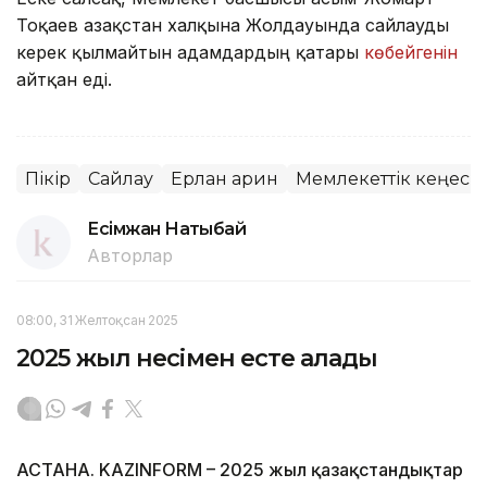
Тоқаев Қазақстан халқына Жолдауында сайлауды
керек қылмайтын адамдардың қатары
көбейгенін
айтқан еді.
Пікір
Сайлау
Ерлан Қарин
Мемлекеттік кеңесш
Есімжан Нақтыбай
Авторлар
08:00, 31 Желтоқсан 2025
2025 жыл несімен есте қалады
АСТАНА. KAZINFORM – 2025 жыл қазақстандықтар