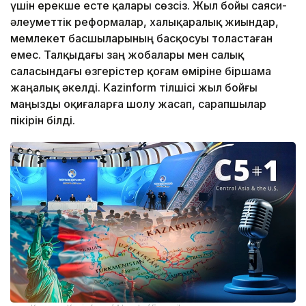
үшін ерекше есте қалары сөзсіз. Жыл бойы саяси-
әлеуметтік реформалар, халықаралық жиындар,
мемлекет басшыларының басқосуы толастаған
емес. Талқыдағы заң жобалары мен салық
саласындағы өзгерістер қоғам өміріне біршама
жаңалық әкелді. Kazinform тілшісі жыл бойғы
маңызды оқиғаларға шолу жасап, сарапшылар
пікірін білді.