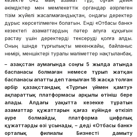
кезекте 642 мың азамат тұр, бұған дейін
әкімдіктер мен мемлекеттік органдар әзірлеген
тізім жүйелі жасалмағандықтан, ондағы деректер
дұрыс көрсетілмеген болатын. Енді «Отбасы банк»
кезектегі азаматтардың пәтер алуға құқығын
растау үшін деректерді тексеруді қолға алды.
Оның ішінде тұрғылықты мекенжайы, байланыс
нөмірі, меншіктері туралы мәліметтер нақтыланбақ.
– Қазақстан аумағында соңғы 5 жылда атында
баспанасы болмаған немесе тұрып жатқан
баспанасы апатты деп танылған 18 жасқа толған
әрбір қазақстандық «Тұрғын үймен қамту»
ақпараттық платформасы арқылы өтініш бере
алады. Алдағы уақытта кезекке тұратын
азаматтар құжаттарын қағаз күйінде өткізіп
әуре болмайды, платформа цифрлық
құжаттарды өзі ұсынады, – деді «Отбасы банк»
орталық филиалы Бизнесті дамыту