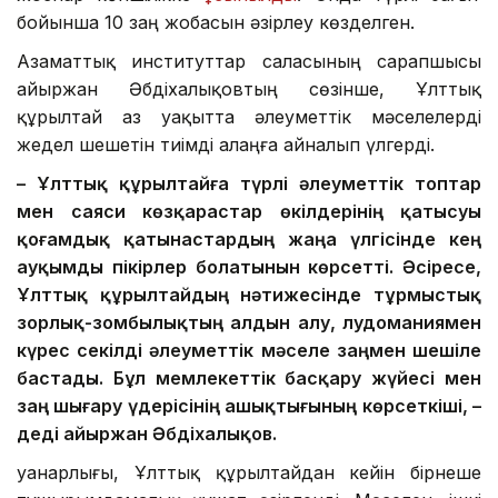
бойынша 10 заң жобасын әзірлеу көзделген.
Азаматтық институттар саласының сарапшысы
Қайыржан Әбдіхалықовтың сөзінше, Ұлттық
құрылтай аз уақытта әлеуметтік мәселелерді
жедел шешетін тиімді алаңға айналып үлгерді.
– Ұлттық құрылтайға түрлі әлеуметтік топтар
мен саяси көзқарастар өкілдерінің қатысуы
қоғамдық қатынастардың жаңа үлгісінде кең
ауқымды пікірлер болатынын көрсетті. Әсіресе,
Ұлттық құрылтайдың нәтижесінде тұрмыстық
зорлық-зомбылықтың алдын алу, лудоманиямен
күрес секілді әлеуметтік мәселе заңмен шешіле
бастады. Бұл мемлекеттік басқару жүйесі мен
заң шығару үдерісінің ашықтығының көрсеткіші, –
деді Қайыржан Әбдіхалықов.
Қуанарлығы, Ұлттық құрылтайдан кейін бірнеше