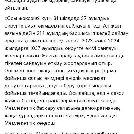
Жазбада аудан әкімдерінің сайлауы туралы да
айтылған.
«Осы жексенбі күні, 31 шілдеде 27 ауылдық
округте ауыл әкімдерінің сайлауы өтеді. Ал жыл
аяғына дейін 214 ауылдың басшысы тікелей сайлау
арқылы қызметіне кірісуі керек. 2023 және 2024
жылдарға 1037 ауылдық округте әкімі сайлауы
жоспарланған. Жақын арада аудан әкімдерінің де
тікелей сайлауын өткізу жоспарланып отыр.
Онымен қоса, жаңа конституциялық реформа
бойынша облыс әкімдері өңірлік мәслихат
депутаттарының дауыс беру қорытындысы
бойынша тағайындалады. Осылайша, елдің саяси
жүйесі біртіндеп трансформацияланып келеді.
Мемлекеттік басқару саласына демократияның
жаңа құралдары енгзіліп жатыр», - деп жазды
Мемлекеттік кеңесші.
Еске салсақ, Мемлекет басшысы Қасым-Жомарт