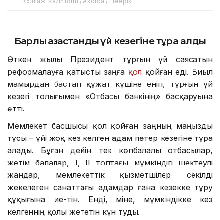
Коллаж: Kazinform / Akorda / Freepik
Барлық қазақстандық үй кезегіне тұра алды
Өткен жылы Президент тұрғын үй саясатын
реформалауға қатысты заңға
қол
қойған еді. Биыл
мамырдан бастап құжат күшіне еніп, тұрғын үй
кезегі толығымен «Отбасы банкінің» басқаруына
өтті.
Мемлекет басшысы қол қойған заңның маңызды
тұсы – үйі жоқ кез келген адам пәтер кезегіне тұра
алады. Бұған дейін тек көпбалалы отбасылар,
жетім балалар, I, II топтағы мүмкіндігі шектеулі
жандар, мемлекеттік қызметшілер секілді
жекелеген санаттағы адамдар ғана кезекке тұру
құқығына ие-тін. Енді, міне, мүмкіндікке кез
келгеннің қолы жететін күн туды.