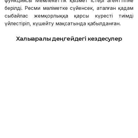
функциясы Мемлекеттік қызмет істері агенттігіне
берілді. Ресми мәліметке сүйенсек, аталған қадам
сыбайлас жемқорлыққа қарсы күресті тиімді
үйлестіріп, күшейту мақсатында қабылданған.
Халықаралық деңгейдегі кездесулер
жиіледі
Сөзсіз, биыл Орталық Азия елдері үшін айтулы жыл
болды. Аймақ біртұтас блок ретінде әлемдік
державалармен ауқымды кездесулер өткізіп,
қажетті келісімдерге қол жеткізді. Өз кезегінде
Қазақстан өңір жетекшісі ретінде мәміле ортасында
оқ бойы оза жүргенін айта кеткен жөн.