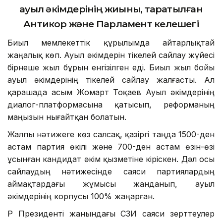
ауыл әкімдерінің жиыны, таратылған
Антикор және Парламент келешегі
Биыл мемлекеттік құрылымда айтарлықтай
жаңалық көп. Ауыл әкімдерін тікелей сайлау жүйесі
бірнеше жыл бұрын енгізілген еді. Биыл жыл бойы
ауыл әкімдерінің тікелей сайлау жалғасты. Ал
қарашада Қасым Жомарт Тоқаев Ауыл әкімдерінің
диалог-платформасына қатысып, реформаның
маңызын нығайтқан болатын.
Жалпы нәтижеге көз салсақ, қазіргі таңда 1500-ден
астам партия өкілі және 700-ден астам өзін-өзі
ұсынған кандидат әкім қызметіне кіріскен. Дәл осы
сайлаудың нәтижесінде саяси партиялардың
аймақтардағы жұмысы жанданып, ауыл
әкімдерінің корпусы 100% жаңарған.
ҚР Президенті жанындағы ҚСЗИ саяси зерттеулер