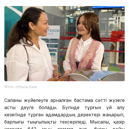
Фото: отбасы банк
Саланы жүйелеуге арналған бастама сәтті жүзеге
асты деуге болады. Бүгінде тұрғын үй алу
кезегінде тұрған адамдардың деректері жаңарып,
барлығы тыңғылықты тексеріледі. Мысалы, қазір