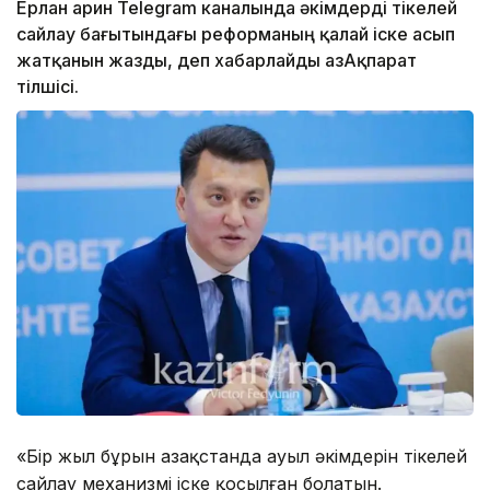
Ерлан Қарин Telegram каналында әкімдерді тікелей
сайлау бағытындағы реформаның қалай іске асып
жатқанын жазды, деп хабарлайды ҚазАқпарат
тілшісі.
«Бір жыл бұрын Қазақстанда ауыл әкімдерін тікелей
сайлау механизмі іске қосылған болатын.