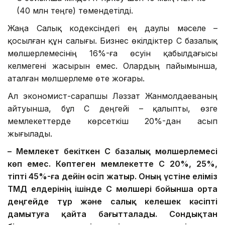
(40 млн теңге) төмендетілді.
Жаңа Салық кодексіндегі ең даулы мәселе –
қосылған құн салығы. Бизнес өкілдіктер ҚҚС базалық
мөлшерлемесінің 16%-ға өсуін қабылдағысы
келмегені жасырын емес. Олардың пайымынша,
аталған мөлшерлеме өте жоғары.
Ал экономист-сарапшы Ләззат Жанмолдаеваның
айтуынша, бұл ҚҚС деңгейі – қалыпты, өзге
мемлекеттерде көрсеткіш 20%-дан асып
жығылады.
– Мемлекет бекіткен ҚҚС базалық мөлшерлемесі
көп емес. Көптеген мемлекетте ҚҚС 20%, 25%,
тіпті 45%-ға дейін өсіп жатыр. Оның үстіне еліміз
ТМД елдерінің ішінде ҚҚС мөлшері бойынша орта
деңгейде тұр және салық келешек кәсіпті
дамытуға қайта бағытталады. Сондықтан