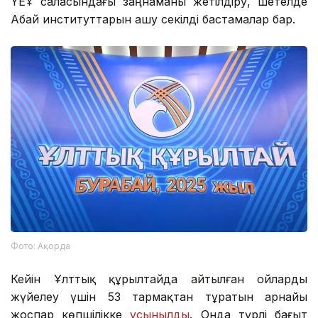
ҮЕҰ саласындағы заңнаманы жетілдіру, шетелде
Абай институттарын ашу секілді бастамалар бар.
Фото: Ақорда
Кейін Ұлттық құрылтайда айтылған ойларды
жүйелеу үшін 53 тармақтан тұратын арнайы
жоспар көпшілікке
ұсынылды
. Онда түрлі бағыт