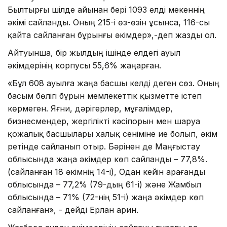
Былтырғы шілде айынан бері 1093 елді мекеннің
әкімі сайланды. Оның 215-і өз-өзін ұсынса, 116-сы
қайта сайланған бұрынғы әкімдер»,-деп жазды ол.
Айтуынша, бір жылдың ішінде елдегі ауыл
әкімдерінің корпусы 55,6% жаңарған.
«Бұл 608 ауылға жаңа басшы келді деген сөз. Оның
басым бөлігі бұрын мемлекеттік қызметте істеп
көрмеген. Яғни, дәрігерлер, мұғалімдер,
бизнесмендер, жергілікті кәсіпорын мен шаруа
қожалық басшылары халық сеніміне ие болып, әкім
ретінде сайланып отыр. Бәрінен де Маңғыстау
облысында жаңа әкімдер көп сайланды – 77,8%.
(сайланған 18 әкімнің 14-і), Одан кейін Қарағанды
облысында – 77,2% (79-дың 61-і) және Жамбыл
облысында – 71% (72-нің 51-і) жаңа әкімдер көп
сайланған», - дейді Ерлан Қарин.