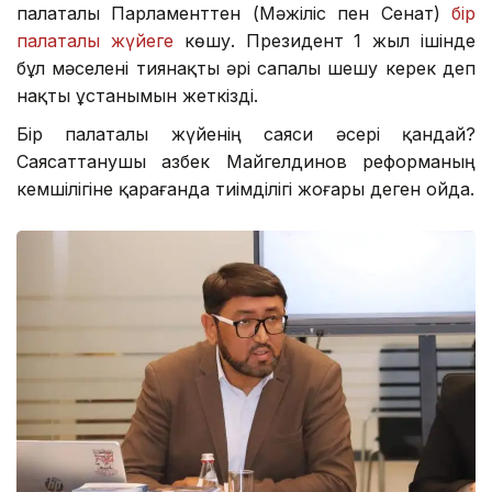
палаталы Парламенттен (Мәжіліс пен Сенат)
бір
палаталы жүйеге
көшу. Президент 1 жыл ішінде
бұл мәселені тиянақты әрі сапалы шешу керек деп
нақты ұстанымын жеткізді.
Бір палаталы жүйенің саяси әсері қандай?
Саясаттанушы Қазбек Майгелдинов реформаның
кемшілігіне қарағанда тиімділігі жоғары деген ойда.