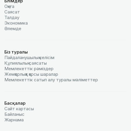
Бөлімдер
Оқиға
Саясат
Талдау
Экономика
Әлемде
Біз туралы
Пайдаланушылық келiciм
Құпиялылық саясаты
Мемлекеттік рәміздер
Жемқорлыққа қарсы шаралар
Мемлекеттік сатып алу туралы мәлiметтер
Басқалар
Сайт картасы
Байланыс
Жарнама