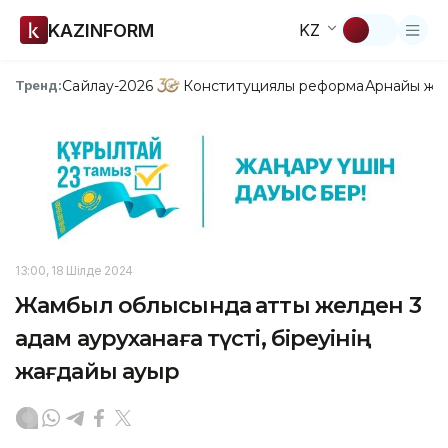
KAZINFORM
KZ
Сайлау-2026
Конституциялық реформа
Арнайы жо
Тренд:
13:00, 18 Шілде 2024
Жамбыл облысында қатты желден 3
адам ауруханаға түсті, біреуінің
жағдайы ауыр