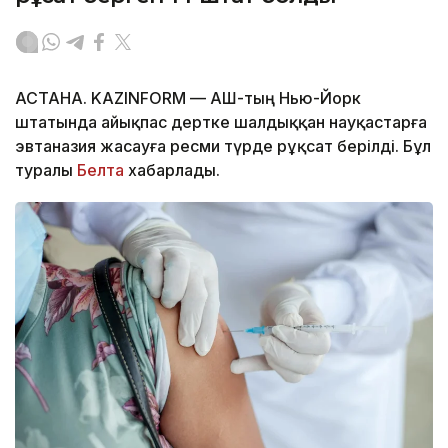
АСТАНА. KAZINFORM — АҚШ-тың Нью-Йорк
штатында айықпас дертке шалдыққан науқастарға
эвтаназия жасауға ресми түрде рұқсат берілді. Бұл
туралы
Белта
хабарлады.