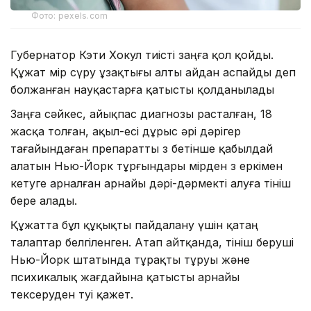
Фото: pexels.com
Губернатор Кэти Хокул тиісті заңға қол қойды.
Құжат өмір сүру ұзақтығы алты айдан аспайды деп
болжанған науқастарға қатысты қолданылады
Заңға сәйкес, айықпас диагнозы расталған, 18
жасқа толған, ақыл-есі дұрыс әрі дәрігер
тағайындаған препаратты өз бетінше қабылдай
алатын Нью-Йорк тұрғындары өмірден өз еркімен
кетуге арналған арнайы дәрі-дәрмекті алуға өтініш
бере алады.
Құжатта бұл құқықты пайдалану үшін қатаң
талаптар белгіленген. Атап айтқанда, өтініш беруші
Нью-Йорк штатында тұрақты тұруы және
психикалық жағдайына қатысты арнайы
тексеруден өтуі қажет.