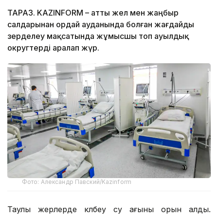
ТАРАЗ. KAZINFORM – Қатты жел мен жаңбыр
салдарынан Қордай ауданында болған жағдайды
зерделеу мақсатында жұмысшы топ ауылдық
округтерді аралап жүр.
Фото: Александр Павский/Kazinform
Таулы жерлерде көлбеу су ағыны орын алды.