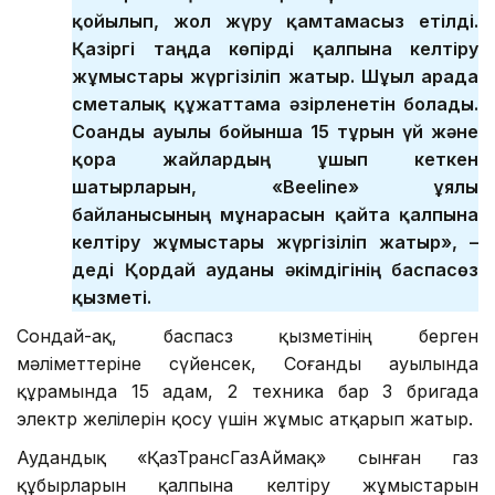
қойылып, жол жүру қамтамасыз етілді.
Қазіргі таңда көпірді қалпына келтіру
жұмыстары жүргізіліп жатыр. Шұғыл арада
сметалық құжаттама әзірленетін болады.
Соғанды ауылы бойынша 15 тұрғын үй және
қора жайлардың ұшып кеткен
шатырларын, «Beeline» ұялы
байланысының мұнарасын қайта қалпына
келтіру жұмыстары жүргізіліп жатыр», –
деді Қордай ауданы әкімдігінің баспасөз
қызметі.
Сондай-ақ, баспасөз қызметінің берген
мәліметтеріне сүйенсек, Соғанды ауылында
құрамында 15 адам, 2 техника бар 3 бригада
электр желілерін қосу үшін жұмыс атқарып жатыр.
Аудандық «ҚазТрансГазАймақ» сынған газ
құбырларын қалпына келтіру жұмыстарын