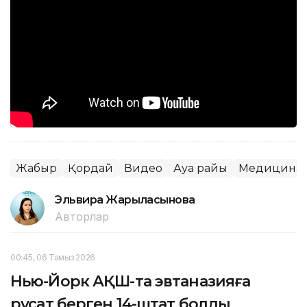
Жаңбыр
Қордай
Видео
Ауа райы
Медицина
Эльвира Жарылқасынова
Авторлар
00:45, 06 Тамыз 2026
Нью-Йорк АҚШ-та эвтаназияға
рұқсат берген 14-штат болды