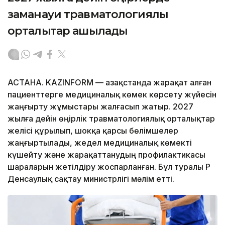
заманауи травматологиялық
орталықтар ашылады
АСТАНА. KAZINFORM — Қазақстанда жарақат алған
пациенттерге медициналық көмек көрсету жүйесін
жаңғырту жұмыстары жалғасып жатыр. 2027
жылға дейін өңірлік травматологиялық орталықтар
желісі құрылып, шокқа қарсы бөлімшелер
жаңғыртылады, жедел медициналық көмекті
күшейту және жарақаттанудың профилактикасы
шараларын жетілдіру жоспарланған. Бұл туралы ҚР
Денсаулық сақтау министрлігі мәлім етті.