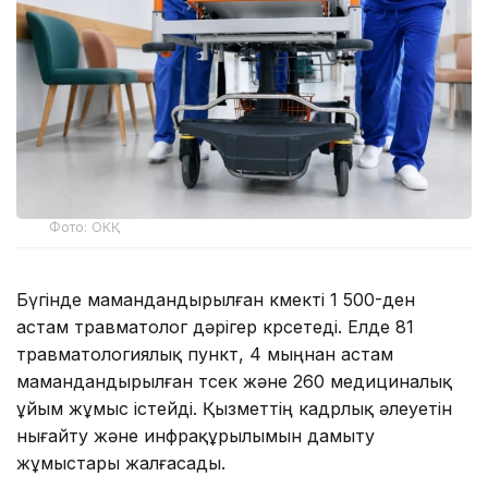
Фото: ОКҚ
Бүгінде мамандандырылған көмекті 1 500-ден
астам травматолог дәрігер көрсетеді. Елде 81
травматологиялық пункт, 4 мыңнан астам
мамандандырылған төсек және 260 медициналық
ұйым жұмыс істейді. Қызметтің кадрлық әлеуетін
нығайту және инфрақұрылымын дамыту
жұмыстары жалғасады.