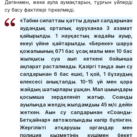
Дегенмен, жеке аула аумақтарын, тұрғын үйлерді
су басу фактілері тіркелмеді.
«Табиғи сипаттағы қатты дауыл салдарынан
аудандық орталық ауруханаға 3 азамат
қайырылды. 1 науқастың жағдайы ауыр,
екеуі үйіне қайтарылды. «Береке» шаруа
қожалығының 671 бас ұсақ малы мен 10 бас
жылқысы суға ағып кеткені бойынша
ақпарат расталмады. Қазіргі таңда ағын су
салдарынан 6 бас ешкі, 1 қой, 1 бұзаудың
өлексесі анықталды. 10-15 үй мен қора
жайдың шатырлары ұшқан. Мал шығындары
қосымша зерделеніп жатыр. Соғанды
ауылында желдің жылдамдығы 45 м/с дейін
жеткен. Ағын су салдарынан «Соғанды-
Бетқайнар» автожолындағы көпір бүлінген.
Жергілікті атқарушы органдар мен
полиция қызметінің күшімен бекет