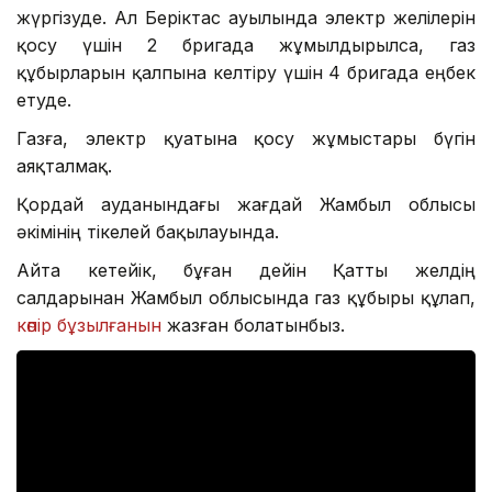
жүргізуде. Ал Беріктас ауылында электр желілерін
қосу үшін 2 бригада жұмылдырылса, газ
құбырларын қалпына келтіру үшін 4 бригада еңбек
етуде.
Газға, электр қуатына қосу жұмыстары бүгін
аяқталмақ.
Қордай ауданындағы жағдай Жамбыл облысы
әкімінің тікелей бақылауында.
Айта кетейік, бұған дейін Қатты желдің
салдарынан Жамбыл облысында газ құбыры құлап,
көпір бұзылғанын
жазған болатынбыз.