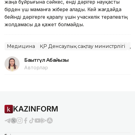
жаңа бұйрығына сәйкес, енді дәрігер науқасты
бірден үш маманға жібере алады. Кей жағдайда
бейінді дәрігерге қаралу үшін учаскелік терапевтің
жолдамасы да қажет болмайды.
Медицина
ҚР Денсаулық сақтау министрлігі
Д
Бақытгүл Абайқызы
Авторлар
KAZINFORM