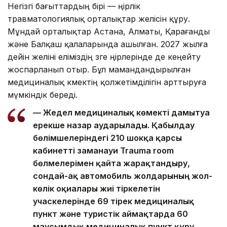
Негізгі бағыттардың бірі — өңірлік
травматологиялық орталықтар желісін құру.
Мұндай орталықтар Астана, Алматы, Қарағанды
және Балқаш қалаларында ашылған. 2027 жылға
дейін желіні еліміздің өзге өңірлерінде де кеңейту
жоспарланып отыр. Бұл мамандандырылған
медициналық көмектің қолжетімділігін арттыруға
мүмкіндік береді.
— Жедел медициналық көмекті дамытуға
ерекше назар аударылады. Қабылдау
бөлімшелеріндегі 210 шокқа қарсы
кабинетті заманауи Trauma room
бөлмелерімен қайта жарақтандыру,
сондай-ақ автомобиль жолдарының жол-
көлік оқиғалары жиі тіркелетін
учаскелерінде 69 тірек медициналық
пункт және туристік аймақтарда 60
маусымдық медициналық пункт құру