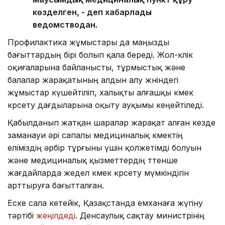
көзделген, - деп хабарлады
ведомстводан.
Профилактика жұмыстары да маңызды
бағыттардың бірі болып қала береді. Жол-көлік
оқиғаларына байланысты, тұрмыстық және
балалар жарақатының алдын алу жөніндегі
жұмыстар күшейтіліп, халықты алғашқы көмек
көрсету дағдыларына оқыту ауқымы кеңейтіледі.
Қабылданып жатқан шаралар жарақат алған кезде
заманауи әрі сапалы медициналық көмектің
еліміздің әрбір тұрғыны үшін қолжетімді болуын
және медициналық қызметтердің төтенше
жағдайларда жедел көмек көрсету мүмкіндігін
арттыруға бағытталған.
Еске сала кетейік, Қазақстанда емханаға жүгіну
тәртібі
жеңілдеді
. Денсаулық сақтау министрінің