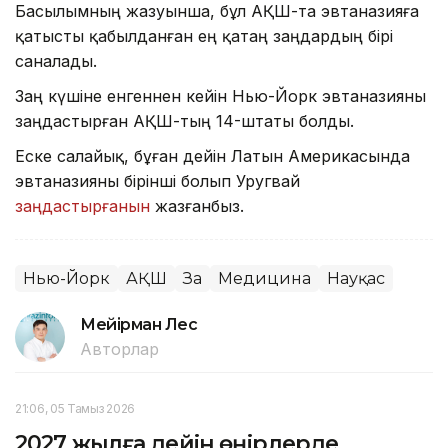
Басылымның жазуынша, бұл АҚШ-та эвтаназияға
қатысты қабылданған ең қатаң заңдардың бірі
саналады.
Заң күшіне енгеннен кейін Нью-Йорк эвтаназияны
заңдастырған АҚШ-тың 14-штаты болды.
Еске салайық, бұған дейін Латын Америкасында
эвтаназияны бірінші болып Уругвай
заңдастырғанын
жазғанбыз.
Нью-Йорк
АҚШ
Заң
Медицина
Науқас
Мейірман Лес
Авторлар
21:06, 05 Тамыз 2026
2027 жылға дейін өңірлерде