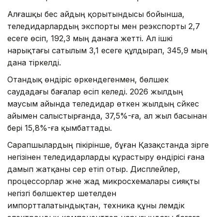
Алғашқы бес айдың қорытындысы бойынша,
теледидарлардың экспорты мен реэкспорты 2,7
есеге өсіп, 192,3 мың данаға жетті. Ал ішкі
нарықтағы сатылым 3,1 есеге құлдырап, 345,9 мың
дана тіркелді.
Отандық өндіріс өркендегенмен, бөлшек
саудадағы бағалар өсіп келеді. 2026 жылдың
маусым айында теледидар өткен жылдың сәйкес
айымен салыстырғанда, 37,5%-ға, ал жыл басынан
бері 15,8%-ға қымбаттады.
Сарапшылардың пікірінше, бұған Қазақстанда әзірге
негізінен теледидарларды құрастыру өндірісі ғана
дамып жатқаны әсер етіп отыр. Дисплейлер,
процессорлар және жад микросхемалары сияқты
негізгі бөлшектер шетелден
импортталатындықтан, техника құны әлемдік