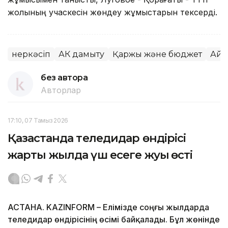
жолының учаскесін жөндеу жұмыстарын тексерді.
Өнеркәсіп
АӨК дамыту
Қаржы және бюджет
Айм
без автора
Авторлар
17:10, 07 Тамыз 2026
Қазақстанда теледидар өндірісі
жарты жылда үш есеге жуық өсті
АСТАНА. KAZINFORM – Елімізде соңғы жылдарда
теледидар өндірісінің өсімі байқалады. Бұл жөнінде