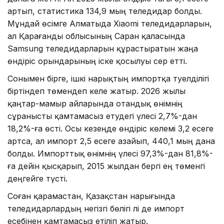
артып, статистика 134,9 мың теледидар болды.
Мұндай өсімге Алматыда Xiaomi теледидарларын,
ал Қарағанды облысының Саран қаласында
Samsung теледидарларын құрастыратын жаңа
өндіріс орындарының іске қосылуы әсер етті.
Сонымен бірге, ішкі нарықтың импортқа тәуелділігі
біртіндеп төмендеп келе жатыр. 2026 жылы
қаңтар-мамыр айларында отандық өнімнің
сұранысты қамтамасыз етудегі үлесі 2,7%-дан
18,2%-ға өсті. Осы кезеңде өндіріс көлемі 3,2 есеге
артса, ал импорт 2,5 есеге азайып, 440,1 мың дана
болды. Импорттық өнімнің үлесі 97,3%-дан 81,8%-
ға дейін қысқарып, 2015 жылдан бергі ең төменгі
деңгейге түсті.
Соған қарамастан, Қазақстан нарығында
теледидарлардың негізгі бөлігі әлі де импорт
есебінен қамтамасыз етіліп жатыр.