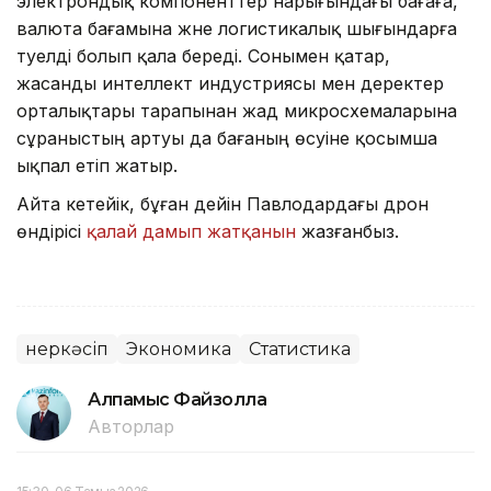
электрондық компоненттер нарығындағы бағаға,
валюта бағамына және логистикалық шығындарға
тәуелді болып қала береді. Сонымен қатар,
жасанды интеллект индустриясы мен деректер
орталықтары тарапынан жад микросхемаларына
сұраныстың артуы да бағаның өсуіне қосымша
ықпал етіп жатыр.
Айта кетейік, бұған дейін Павлодардағы дрон
өндірісі
қалай дамып жатқанын
жазғанбыз.
Өнеркәсіп
Экономика
Статистика
Алпамыс Файзолла
Авторлар