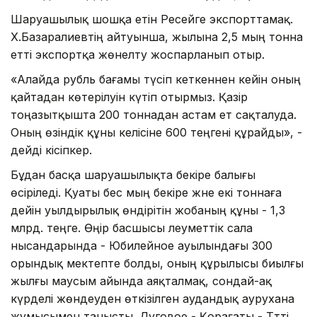
Шаруашылық шошқа етін Ресейге экспорттамақ.
Х.Базаралиевтің айтуынша, жылына 2,5 мың тонна
етті экспортқа жөнелту жоспарланып отыр.
«Алайда рубль бағамы түсіп кеткеннен кейін оның
қайтадан көтерілуін күтіп отырмыз. Қазір
тоңазытқышта 200 тоннадан астам ет сақталуда.
Оның өзіндік құны келісіне 600 теңгені құрайды», -
дейді кіәсіпкер.
Бұдан басқа шаруашылықта бекіре балығы
өсіріледі. Қуаты бес мың бекіре және екі тоннаға
дейін уылдырылық өндірітін жобаның құны - 1,3
млрд. теңге. Өңір басшысы әлеуметтік сала
нысандарында - Юбилейное ауылындағы 300
орындық мектепте болды, оның құрылысы биылғы
жылғы маусым айында аяқталмақ, сондай-ақ
күрделі жөндеуден өткізілген аудандық аурухана
жұмысымен танысты, Луговое - Қорағаты - Тәтті