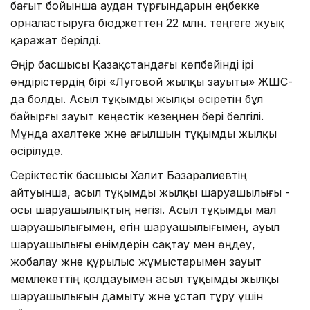
бағыт бойынша аудан тұрғындарын еңбекке
орналастыруға бюджеттен 22 млн. теңгеге жуық
қаражат берілді.
Өңір басшысы Қазақстандағы көпбейінді ірі
өндірістердің бірі «Луговой жылқы зауыты» ЖШС-
да болды. Асыл тұқымды жылқы өсіретін бұл
байырғы зауыт кеңестік кезеңнен бері белгілі.
Мұнда ахалтеке және ағылшын тұқымды жылқы
өсірілуде.
Серіктестік басшысы Халит Базаралиевтің
айтуынша, асыл тұқымды жылқы шаруашылығы -
осы шаруашылықтың негізі. Асыл тұқымды мал
шаруашылығымен, егін шаруашылығымен, ауыл
шаруашылығы өнімдерін сақтау мен өңдеу,
жобалау және құрылыс жұмыстарымен зауыт
мемлекеттің қолдауымен асыл тұқымды жылқы
шаруашылығын дамыту және ұстап тұру үшін