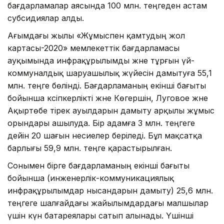
бағдарламалар аясында 100 млн. теңгеден астам
субсидиялар алды.
Ағымдағы жылы «Жұмыспен қамтудың жол
картасы-2020» мемлекеттік бағдарламасы
ауқымында инфрақұрылымды және тұрғын үй-
коммуналдық шаруашылық жүйесін дамытуға 55,1
млн. теңге бөлінді. Бағдарламаның екінші бағыты
бойынша кәсіпкерлікті және Көгершін, Луговое және
Ақыртөбе тірек ауылдарын дамыту арқылы жұмыс
орындары ашылуда. Бір адамға 3 млн. теңгеге
дейін 20 шағын несиелер беріледі. Бұл мақсатқа
барлығы 59,9 млн. теңге қарастырылған.
Сонымен бірге бағдарламаның екінші бағыты
бойынша (инженерлік-коммуникациялық
инфрақұрылымдар нысандарын дамыту) 25,6 млн.
теңгеге шалғайдағы жайылымдардағы малшылар
үшін күн батареялары сатып алынады. Үшінші