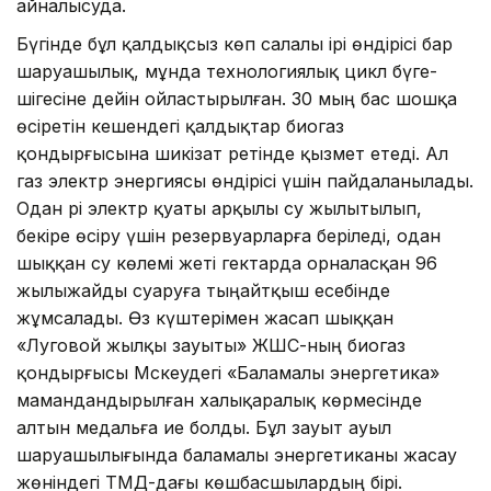
айналысуда.
Бүгінде бұл қалдықсыз көп салалы ірі өндірісі бар
шаруашылық, мұнда технологиялық цикл бүге-
шігесіне дейін ойластырылған. 30 мың бас шошқа
өсіретін кешендегі қалдықтар биогаз
қондырғысына шикізат ретінде қызмет етеді. Ал
газ электр энергиясы өндірісі үшін пайдаланылады.
Одан әрі электр қуаты арқылы су жылытылып,
бекіре өсіру үшін резервуарларға беріледі, одан
шыққан су көлемі жеті гектарда орналасқан 96
жылыжайды суаруға тыңайтқыш есебінде
жұмсалады. Өз күштерімен жасап шыққан
«Луговой жылқы зауыты» ЖШС-ның биогаз
қондырғысы Мәскеудегі «Баламалы энергетика»
мамандандырылған халықаралық көрмесінде
алтын медальға ие болды. Бұл зауыт ауыл
шаруашылығында баламалы энергетиканы жасау
жөніндегі ТМД-дағы көшбасшылардың бірі.