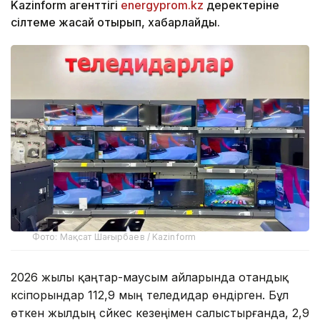
Kazinform агенттігі
energyprom.kz
деректеріне
сілтеме жасай отырып, хабарлайды.
Фото: Мақсат Шағырбаев / Kazinform
2026 жылы қаңтар-маусым айларында отандық
кәсіпорындар 112,9 мың теледидар өндірген. Бұл
өткен жылдың сәйкес кезеңімен салыстырғанда, 2,9