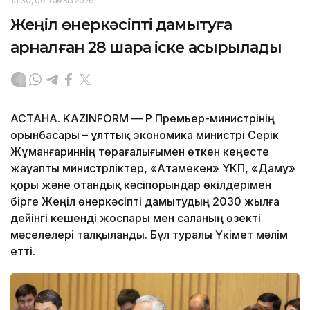
15:30, 06 Тамыз 2026
Жеңіл өнеркәсіпті дамытуға
арналған 28 шара іске асырылады
АСТАНА. KAZINFORM — ҚР Премьер-министрінің
орынбасары – ұлттық экономика министрі Серік
Жұманғариннің төрағалығымен өткен кеңесте
жауапты министрліктер, «Атамекен» ҰКП, «Даму»
қоры және отандық кәсіпорындар өкілдерімен
бірге Жеңіл өнеркәсіпті дамытудың 2030 жылға
дейінгі кешенді жоспары мен саланың өзекті
мәселелері талқыланды. Бұл туралы Үкімет мәлім
етті.