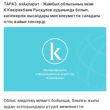
ТАРАЗ. ҚазАқпарат - Жамбыл облысының әкімі
К.Көкірекбаев Рысқұлов ауданында болып,
кәсіпкерлік нысандары мен әлеуметтік саладағы
істің жайын тексерді.
Облыс әкімдігінің мәліметі бойынша, биылғы жылы
аудан кәсіпорындары әртүрлі мемлекеттік