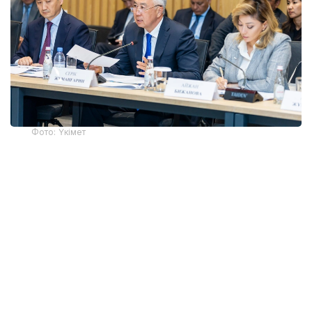
Фото: Үкімет
Қатысушыларға Жеңіл өнеркәсіпті дамытудың 2026-
2030 жылдарға арналған кешенді жоспарының
негізгі ережелері таныстырылды. Өнеркәсіп вице-
министрі Олжас Сапарбеков атап өткендей, құжат
заңнама, сатып алу тетігін жетілдіру, «көлеңкелі»
импортқа қарсы іс-қимыл, инвестиция тарту,
отандық брендті дамыту мен кадр даярлауға
арналған 28 іс-шараны қамтиды.