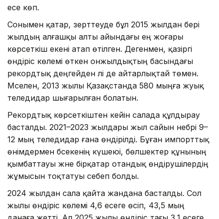
есе көп.
Сонымен қатар, зерттеуде бұл 2015 жылдан бері
жылдың алғашқы алты айындағы ең жоғары
көрсеткіш екені атап өтілген. Дегенмен, қазіргі
өндіріс көлемі өткен онжылдықтың басындағы
рекордтық деңгейден әлі де айтарлықтай төмен.
Мәселен, 2013 жылы Қазақстанда 580 мыңға жуық
теледидар шығарылған болатын.
Рекордтық көрсеткіштен кейін салада құлдырау
басталды. 2021–2023 жылдары жыл сайын небәрі 9–
12 мың теледидар ғана өндірілді. Бұған импорттық
өнімдермен бәсекенің күшеюі, бөлшектер құнының
қымбаттауы және бірқатар отандық өндірушілердің
жұмысын тоқтатуы себеп болды.
2024 жылдан сала қайта жандана басталды. Сол
жылы өндіріс көлемі 4,6 есеге өсіп, 43,5 мың
данаға жетті. Ал 2025 жылы өндіріс тағы 3,1 есеге