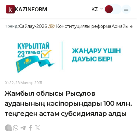
KAZINFORM
KZ
Сайлау-2026
Конституциялық реформа
Арнайы жо
Тренд:
01:32, 28 Мамыр 2015
Жамбыл облысы Рысқұлов
ауданының кәсіпорындары 100 млн.
теңгеден астам субсидиялар алды