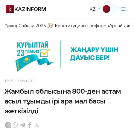
KAZINFORM
KZ
Сайлау-2026
Конституциялық реформа
Арнайы жо
Тренд:
13:35, 10 Қазан 2013
Жамбыл облысына 800-ден астам
асыл тұқымды ірі қара мал басы
жеткізілді