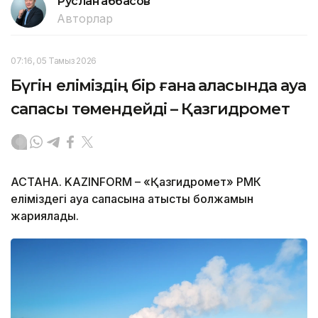
Руслан Ғаббасов
Авторлар
07:16, 05 Тамыз 2026
Бүгін еліміздің бір ғана қаласында ауа
сапасы төмендейді – Қазгидромет
АСТАНА. KAZINFORM – «Қазгидромет» РМК
еліміздегі ауа сапасына қатысты болжамын
жариялады.