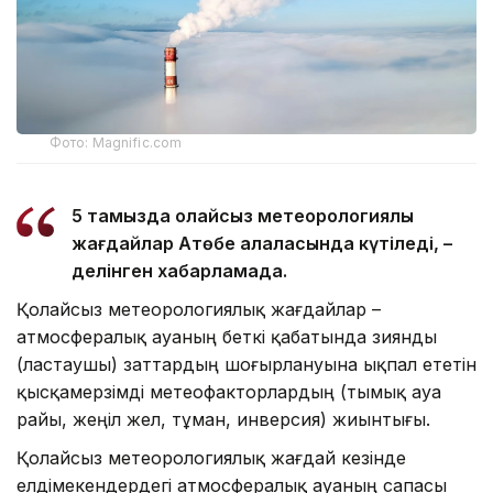
Фото: Magnific.com
5 тамызда қолайсыз метеорологиялық
жағдайлар Ақтөбе қалаласында күтіледі, –
делінген хабарламада.
Қолайсыз метеорологиялық жағдайлар –
атмосфералық ауаның беткі қабатында зиянды
(ластаушы) заттардың шоғырлануына ықпал ететін
қысқамерзімді метеофакторлардың (тымық ауа
райы, жеңіл жел, тұман, инверсия) жиынтығы.
Қолайсыз метеорологиялық жағдай кезінде
елдімекендердегі атмосфералық ауаның сапасы