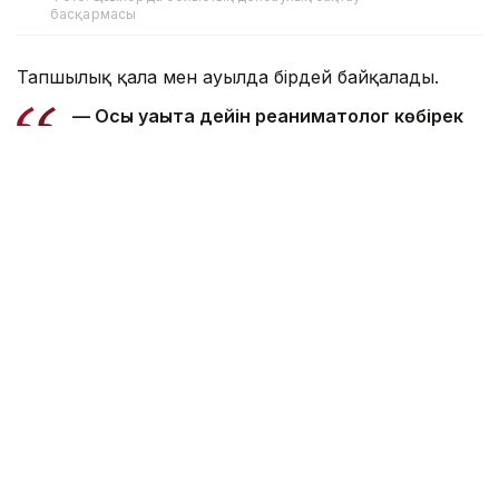
басқармасы
Тапшылық қала мен ауылда бірдей байқалады.
— Осы уақытқа дейін реаниматолог көбірек
жетіспейтін, бүгінде бұл тапшылық сейілді.
Аудандарға акушер-гинекологтар аса
қажет. Емханаларда балалар хирургі, УЗИ-
ге түсіретін және аймақтық дәрігерлер
жетіспейді. Сондықтан кейде екі ауылға
ортақ бір учаскелік дәрігер жұмыс істейді.
Жас мамандардың көпшілігінің тар буынды
маман біліктілігін алуына байланысты
учаскелік дәрігерлерге сұраныс жоғары
болып тұр. Жылда медициналық оқу
орындарымен түлектерді жұмысқа қабылдау
жөнінде уағдаластық жасаймыз. Соған
қарамастан әлі де жетіспеушілік бар.