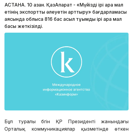
АСТАНА. 10 қазан. ҚазАқпарат - «Мүйізді ірі қара мал
етінің экспорттық әлеуетін арттыру» бағдарламасы
аясында облысқа 816 бас асыл тұқымды ірі қара мал
басы жеткізілді.
Бұл туралы бүгін ҚР Президенті жанындағы
Орталық коммуникациялар қызметінде өткен