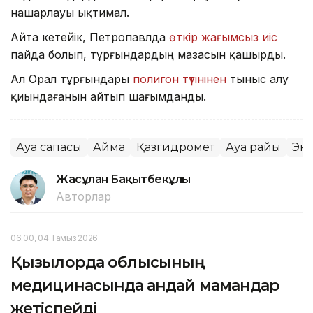
нашарлауы ықтимал.
Айта кетейік, Петропавлда
өткір жағымсыз иіс
пайда болып, тұрғындардың мазасын қашырды.
Ал Орал тұрғындары
полигон түтінінен
тыныс алу
қиындағанын айтып шағымданды.
Ауа сапасы
Аймақ
Қазгидромет
Ауа райы
Эк
Жасұлан Бақытбекұлы
Авторлар
06:00, 04 Тамыз 2026
Қызылорда облысының
медицинасында қандай мамандар
жетіспейді