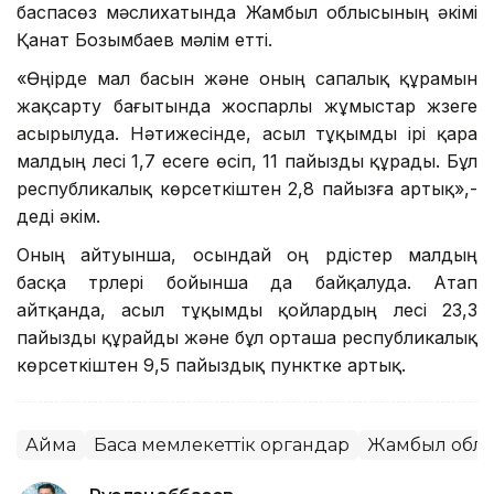
баспасөз мәслихатында Жамбыл облысының әкімі
Қанат Бозымбаев мәлім етті.
«Өңірде мал басын және оның сапалық құрамын
жақсарту бағытында жоспарлы жұмыстар жүзеге
асырылуда. Нәтижесінде, асыл тұқымды ірі қара
малдың үлесі 1,7 есеге өсіп, 11 пайызды құрады. Бұл
республикалық көрсеткіштен 2,8 пайызға артық»,-
деді әкім.
Оның айтуынша, осындай оң үрдістер малдың
басқа түрлері бойынша да байқалуда. Атап
айтқанда, асыл тұқымды қойлардың үлесі 23,3
пайызды құрайды және бұл орташа республикалық
көрсеткіштен 9,5 пайыздық пунктке артық.
Аймақ
Басқа мемлекеттік органдар
Жамбыл обл