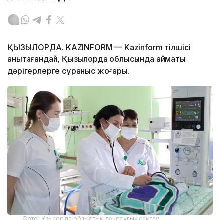
ҚЫЗЫЛОРДА. KAZINFORM — Kazinform тілшісі
анықтағандай, Қызылорда облысында аймақтық
дәрігерлерге сұраныс жоғары.
Фото: Қызылорда облыстық денсаулық сақтау