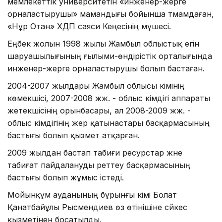
мемлекеттік университетін «инженер-жерге
орналастырушы» мамандығы бойынша тәмамдаған,
«Нұр Отан» ХДП саяси Кеңесінің мүшесі.
Еңбек жолын 1998 жылы Жамбыл облыстық егін
шаруашылығының ғылыми-өндірістік орталығында
инженер-жерге орналастырушы болып бастаған.
2004-2007 жылдары Жамбыл облысы әкімінің
көмекшісі, 2007-2008 жж. - облыс әкімдігі аппараты
жетекшісінің орынбасары, ал 2008-2009 жж. -
облыс әкімдігінің жер қатынастары басқармасының
бастығы болып қызмет атқарған.
2009 жылдан бастап табиғи ресурстар және
табиғат пайдалануды реттеу басқармасының
бастығы болып жұмыс істеді.
Мойынқұм ауданының бұрынғы әкімі Болат
Қанатбайұлы Рысмендиев өз өтінішіне сәйкес
қызметінен босатылды.