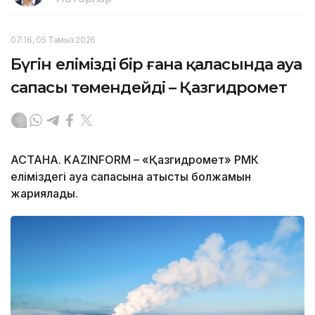
07:16, 05 Тамыз 2026
Бүгін еліміздің бір ғана қаласында ауа
сапасы төмендейді – Қазгидромет
АСТАНА. KAZINFORM – «Қазгидромет» РМК
еліміздегі ауа сапасына қатысты болжамын
жариялады.