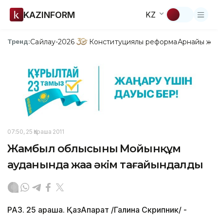
KAZINFORM
KZ
Сайлау-2026
Конституциялық реформа
Арнайы жо
Тренд:
07:50, 25 Қараша 2011
Жамбыл облысының Мойынқұм
ауданында жаңа әкім тағайындалды
РАЗ. 25 қараша. ҚазАқпарат /Галина Скрипник/ -