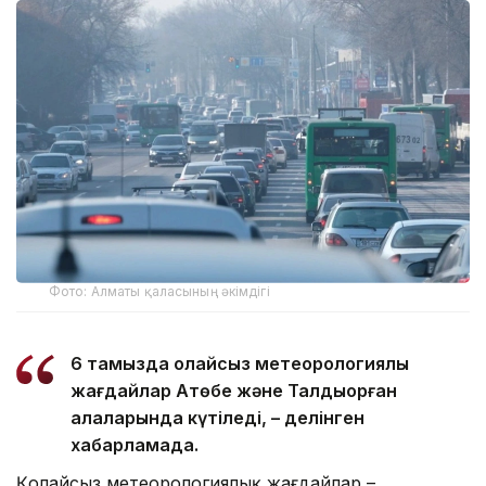
Фото: Алматы қаласының әкімдігі
6 тамызда қолайсыз метеорологиялық
жағдайлар Ақтөбе және Талдықорған
қалаларында күтіледі, – делінген
хабарламада.
Қолайсыз метеорологиялық жағдайлар –