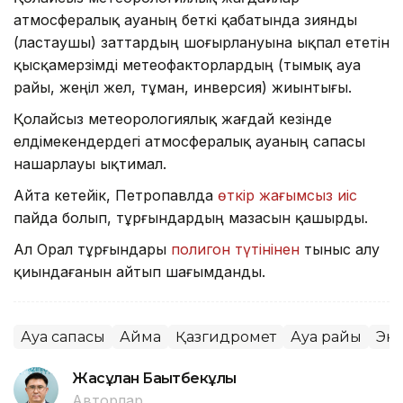
атмосфералық ауаның беткі қабатында зиянды
(ластаушы) заттардың шоғырлануына ықпал ететін
қысқамерзімді метеофакторлардың (тымық ауа
райы, жеңіл жел, тұман, инверсия) жиынтығы.
Қолайсыз метеорологиялық жағдай кезінде
елдімекендердегі атмосфералық ауаның сапасы
нашарлауы ықтимал.
Айта кетейік, Петропавлда
өткір жағымсыз иіс
пайда болып, тұрғындардың мазасын қашырды.
Ал Орал тұрғындары
полигон түтінінен
тыныс алу
қиындағанын айтып шағымданды.
Ауа сапасы
Аймақ
Қазгидромет
Ауа райы
Эк
Жасұлан Бақытбекұлы
Авторлар