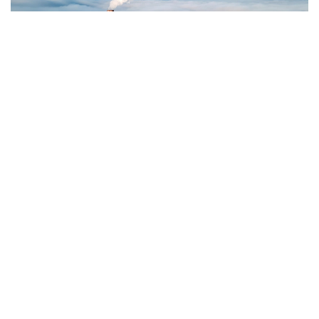
Фото: Magnific.com
5 тамызда қолайсыз метеорологиялық
жағдайлар Ақтөбе қалаласында күтіледі, –
делінген хабарламада.
Қолайсыз метеорологиялық жағдайлар –
атмосфералық ауаның беткі қабатында зиянды
(ластаушы) заттардың шоғырлануына ықпал ететін
қысқамерзімді метеофакторлардың (тымық ауа
райы, жеңіл жел, тұман, инверсия) жиынтығы.
Қолайсыз метеорологиялық жағдай кезінде
елдімекендердегі атмосфералық ауаның сапасы
нашарлауы ықтимал.