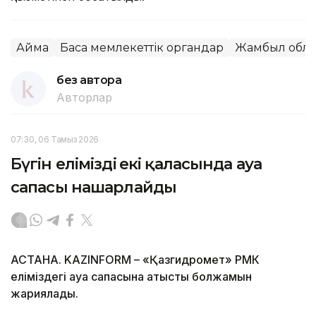
Аймақ
Басқа мемлекеттік органдар
Жамбыл обл
без автора
Авторлар
07:30, 06 Тамыз 2026
Бүгін еліміздің екі қаласында ауа
сапасы нашарлайды
АСТАНА. KAZINFORM – «Қазгидромет» РМК
еліміздегі ауа сапасына қатысты болжамын
жариялады.