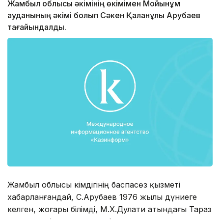
Жамбыл облысы әкімінің өкімімен Мойынқұм
ауданының әкімі болып Сәкен Қаланұлы Арубаев
тағайындалды.
Жамбыл облысы әкімдігінің баспасөз қызметі
хабарланғандай, С.Арубаев 1976 жылы дүниеге
келген, жоғары білімді, М.Х.Дулати атындағы Тараз