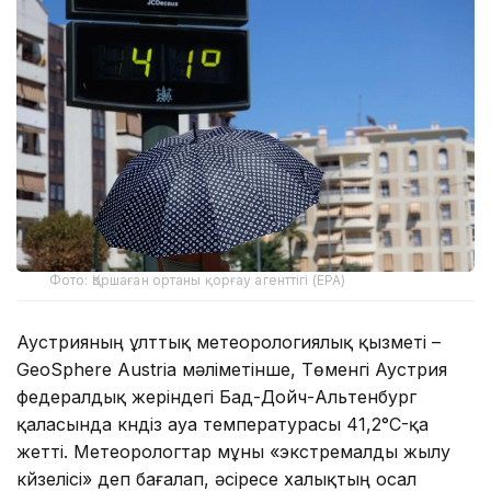
Фото: Қоршаған ортаны қорғау агенттігі (EPA)
Аустрияның ұлттық метеорологиялық қызметі –
GeoSphere Austria мәліметінше, Төменгі Аустрия
федералдық жеріндегі Бад-Дойч-Альтенбург
қаласында күндіз ауа температурасы 41,2°C-қа
жетті. Метеорологтар мұны «экстремалды жылу
күйзелісі» деп бағалап, әсіресе халықтың осал