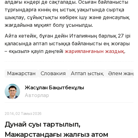
алдағы күндері де сақталады. Осыған байланысты
тұрғындарға күннің ең ыстық уақытында сыртқа
шықпау, сұйықтықты көбірек ішу және денсаулық
жағдайына мұқият болу ұсынылды.
Айта кетейік, бұған дейін Италияның барлық 27 ірі
қаласында аптап ыстыққа байланысты ең жоғары
– «қызыл» қауіп деңгейі
жарияланғанын жаздық
.
Мажарстан
Словакия
Аптап ыстық
Әлем жаңа
Жасұлан Бақытбекұлы
Авторлар
20:14, 02 Тамыз 2026
Дунай суы тартылып,
Мажарстандағы жалғыз атом