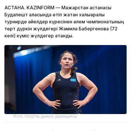
АСТАНА. KAZINFORM — Мажарстан астанасы
Будапешт қаласында өтіп жатқан халықаралық
турнирде әйелдер күресінен әлем чемпионатының
төрт дүркін жүлдегері Жәмилә Бақбергенова (72
келі) күміс жүлдегер атанды.
Фото: Спортты дамыту дирекциясы