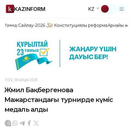
KAZINFORM
KZ
Сайлау-2026
Конституциялық реформа
Арнайы жо
Тренд:
11:02, 19 Шілде 2025
Жәмилә Бақбергенова
Мажарстандағы турнирде күміс
медаль алды