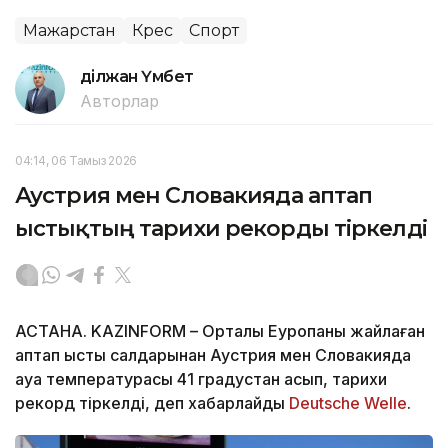
Мажарстан
Күрес
Спорт
Әділжан Үмбет
Авторлар
04:14, 06 Тамыз 2026
Аустрия мен Словакияда аптап
ыстықтың тарихи рекорды тіркелді
АСТАНА. KAZINFORM – Орталық Еуропаны жайлаған
аптап ыстық салдарынан Аустрия мен Словакияда
ауа температурасы 41 градустан асып, тарихи
рекорд тіркелді, деп хабарлайды
Deutsche Welle
.