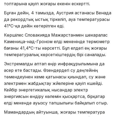
топтарына қауіп жоғары екенін ескертті.
Бұған дейін, 4 тамызда, Аустрия астанасы Венада
да рекордтық ыстық тіркеліп, ауа температурасы
41°C-қа дейін көтерілген еді.
Көршілес Словакияда Мажарстанмен шекаралас
Каменица-над-Гроном елді мекенінде термометр
бағаны 41,4°C-ты көрсетті. Бұл елдегі ең жоғары
температуралық көрсеткіштердің бірі саналады.
Экстремалды аптап өңір инфрақұрылымына да
әсер ете бастады. Өзендердегі су деңгейінің
төмендеуінен кеме қатынасы қиындап, су және
электрмен жабдықтау жүйелеріне қауіп күшейді.
Кейбір энергетикалық нысандар электр
энергиясын өндіру көлемін қысқартса, бірқатар
елді мекенде ауызсу тапшылығы байқалып отыр.
Мамандардың айтуынша, жоғары температура