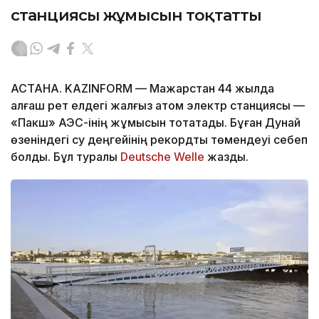
станциясы жұмысын тоқтатты
АСТАНА. KAZINFORM — Мажарстан 44 жылда
алғаш рет елдегі жалғыз атом электр станциясы —
«Пакш» АЭС-інің жұмысын тоқтатады. Бұған Дунай
өзеніндегі су деңгейінің рекордтық төмендеуі себеп
болды. Бұл туралы
Deutsche Welle
жазды.