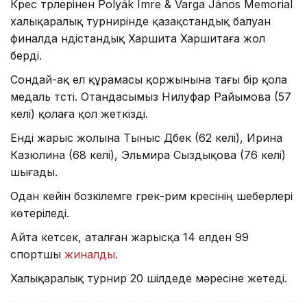
Күрес түрлерінен Polyák Imre & Varga János Memorial
халықаралық турнирінде қазақстандық балуан
финалда үндістандық Харшита Харшитаға жол
берді.
Сондай-ақ ел құрамасы қоржынына тағы бір қола
медаль түсті. Отандасымыз Нилуфар Райымова (57
келі) қолаға қол жеткізді.
Енді жарыс жолына Тыныс Дүбек (62 келі), Ирина
Казюлина (68 келі), Эльмира Сыздықова (76 келі)
шығады.
Одан кейін бозкілемге грек-рим күресінің шеберлері
көтеріледі.
Айта кетсек, аталған жарысқа 14 елден 99
спортшы
жиналды.
Халықаралық турнир 20 шілдеде мәресіне жетеді.