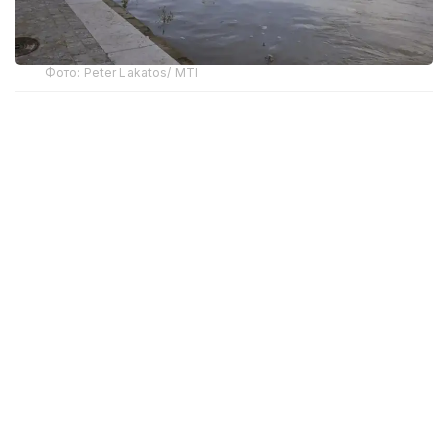
Фото: Peter Lakatos/ MTI
АЭС-ті уақытша тоқтату туралы Венгрия премьер-
министрі Петер Мадьяр мәлімдеді. Оның
айтуынша, бұған реакторларды салқындату үшін
пайдаланылатын Дунайдағы су деңгейінің бұрын-
соңды болмаған деңгейде төмендеуі себеп болған.
«Пакш» АЭС-і Мажарстандағы барлық электр
энергиясы өндірісінің шамамен жартысын
қамтамасыз етеді. Электр тапшылығы болуы мүмкін
деген қауіпке байланысты билік тұрғындар мен
кәсіпкерлерді энергия тұтынуды азайтуға үндеді.
Бұған дейін ел үкіметі төтенше жоспар әзірлеген
еді. Ол өнеркәсіптік кәсіпорындардағы электр