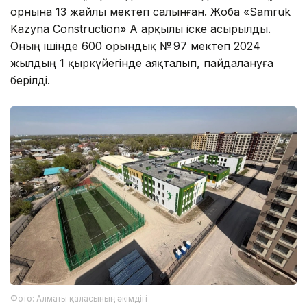
орнына 13 жайлы мектеп салынған. Жоба «Samruk
Kazyna Construction» АҚ арқылы іске асырылды.
Оның ішінде 600 орындық № 97 мектеп 2024
жылдың 1 қыркүйегінде аяқталып, пайдалануға
берілді.
Фото: Алматы қаласының әкімдігі