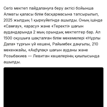
Сегіз мектеп пайдалануға беру актісі бойынша
Алматы қаласы білім басқармасына тапсырылып,
2025 жылдың 1 қыркүйегінде ашылды. Оның ішінде
«Самғау», «Қарасу» және «Теректі» шағын
аудандарында 2 мың орындық мектептер бар. Ал
1500 оқушыға шақталған білім мекемелері «Нұрлы
Дала» тұрғын үй кешені, Райымбек даңғылы, 210
мекенжайы, «Ақбұлақ» шағын ауданы және
Розыбакиев — Левитан көшелерінің қиылысында
ашылды.