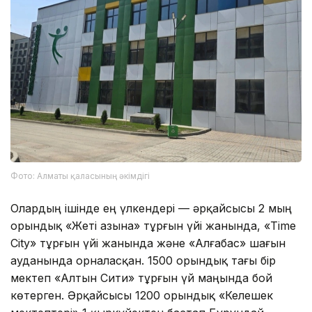
Фото: Алматы қаласының әкімдігі
Олардың ішінде ең үлкендері — әрқайсысы 2 мың
орындық «Жеті Қазына» тұрғын үйі жанында, «Time
City» тұрғын үйі жанында және «Алғабас» шағын
ауданында орналасқан. 1500 орындық тағы бір
мектеп «Алтын Сити» тұрғын үй маңында бой
көтерген. Әрқайсысы 1200 орындық «Келешек