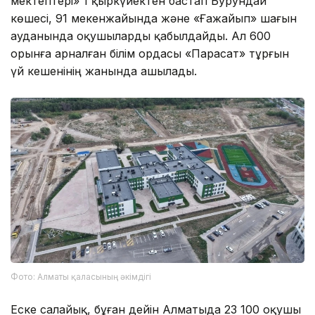
мектептері» 1 қыркүйектен бастап Бурундай
көшесі, 91 мекенжайында және «Ғажайып» шағын
ауданында оқушыларды қабылдайды. Ал 600
орынға арналған білім ордасы «Парасат» тұрғын
үй кешенінің жанында ашылады.
Фото: Алматы қаласының әкімдігі
Еске салайық, бұған дейін Алматыда 23 100 оқушы