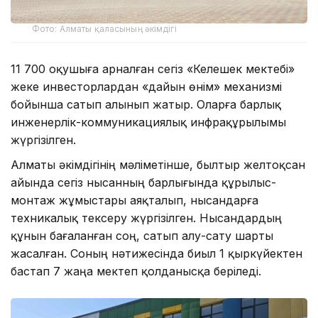
Фото: Алматы қаласының әкімдігі
11 700 оқушыға арналған сегіз «Келешек мектебі»
жеке инвесторлардан «дайын өнім» механизмі
бойынша сатып алынып жатыр. Оларға барлық
инженерлік-коммуникациялық инфрақұрылымы
жүргізілген.
Алматы әкімдігінің мәліметінше, былтыр желтоқсан
айында сегіз нысанның барлығында құрылыс-
монтаж жұмыстары аяқталып, нысандарға
техникалық тексеру жүргізілген. Нысандардың
құнын бағаланған соң, сатып алу-сату шарты
жасалған. Соның нәтижесінда биыл 1 қыркүйектен
бастап 7 жаңа мектеп қолданысқа беріледі.