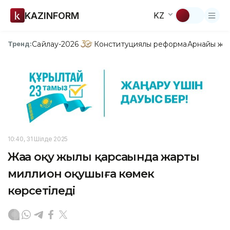
KAZINFORM
KZ
Сайлау-2026
Конституциялық реформа
Арнайы жо
Тренд:
10:40, 31 Шілде 2025
Жаңа оқу жылы қарсаңында жарты
миллион оқушыға көмек
көрсетіледі