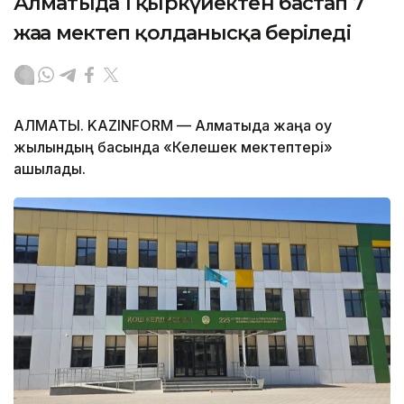
Алматыда 1 қыркүйектен бастап 7
жаңа мектеп қолданысқа беріледі
АЛМАТЫ. KAZINFORM — Алматыда жаңа оқу
жылындың басында «Келешек мектептері»
ашылады.