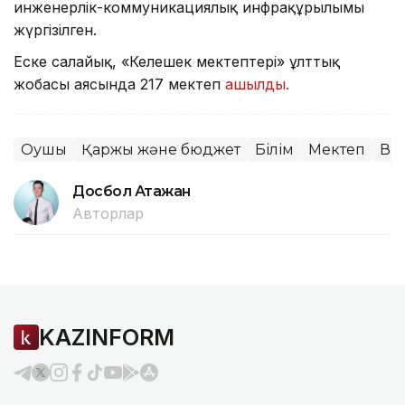
инженерлік-коммуникациялық инфрақұрылымы
жүргізілген.
Еске салайық, «Келешек мектептері» ұлттық
жобасы аясында 217 мектеп
ашылды.
Оқушы
Қаржы және бюджет
Білім
Мектеп
Ви
Досбол Атажан
Авторлар
KAZINFORM