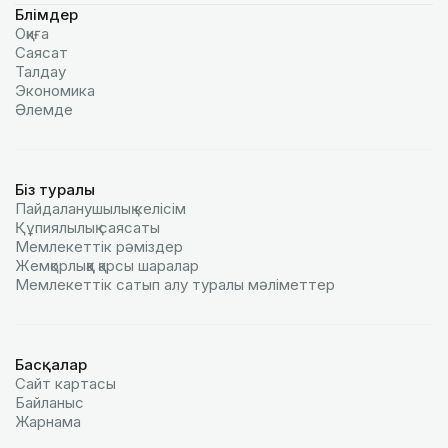
Бөлімдер
Оқиға
Саясат
Талдау
Экономика
Әлемде
Біз туралы
Пайдаланушылық келiciм
Құпиялылық саясаты
Мемлекеттік рәміздер
Жемқорлыққа қарсы шаралар
Мемлекеттік сатып алу туралы мәлiметтер
Басқалар
Сайт картасы
Байланыс
Жарнама