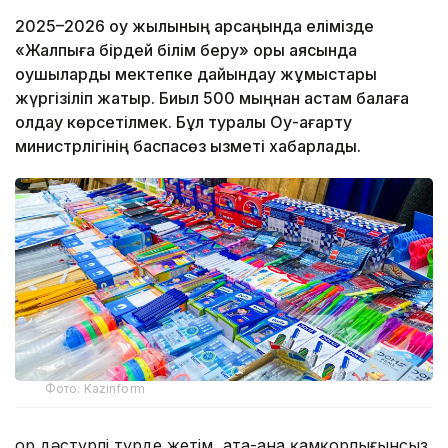
2025–2026 оқу жылының қарсаңында елімізде
«Жалпыға бірдей білім беру» қоры аясында
оқушыларды мектепке дайындау жұмыстары
жүргізіліп жатыр. Биыл 500 мыңнан астам балаға
қолдау көрсетілмек. Бұл туралы Оқу-ағарту
министрлігінің баспасөз қызметі хабарлады.
Фото: Kazinform
Қор дәстүрлі түрде жетім, ата-ана қамқорлығынсыз