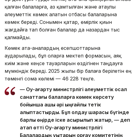
қалған балаларға, аз қамтылған және атаулы
әлеуметтік көмек алатын отбасы балаларына
көмек береді. Сонымен қатар, өмірлік қиын
жағдайға тап болған балалар да назардан тыс
қалмайды.
Көмек ата-аналардың есепшоттарына
аударылады, бұл оларға мектеп формасын, аяқ
киім және кеңсе тауарларын өздігінен таңдауға
мүмкіндік береді. 2025 жылы бір балаға берілетін ең
төменгі сома көлемі — 46 228 теңге.
— Оқу-ағарту министрлігі әлеуметтік осал
санаттағы балаларға көмек көрсету
бойынша ашық әрі ыңғайлы тетік
қалыптастырды. Бұл қолдау шарасы бүгінде
барлық өңірде іске асырылып жатыр, — деп
атап өтті Оқу-ағарту министрлігі
Балалардың құқықтарын қорғау комитетінің