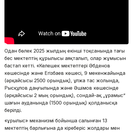
Одан бөлек 2025 жылдың екінші тоқсанында тағы
бес мектептің құрылысы аяқталып, олар жұмысын
бастап кетті. «Келешек мектептері Әбденов
көшесінде және Егізбаев көшесі, 9 мекенжайында
(әрқайсысы 2500 орындық), Құлжа тас жолында,
Рысқұлов даңғылында және Әшімов көшесінде
(әрқайсысы 2 мың орындық), сондай-ақ „Құрамыс“
шағын ауданында (1500 орындық) қолданысқа
берілді.
«Құрылыс» механизмі бойынша салынған 13
мектептің барлығына да кіреберіс жолдары мен