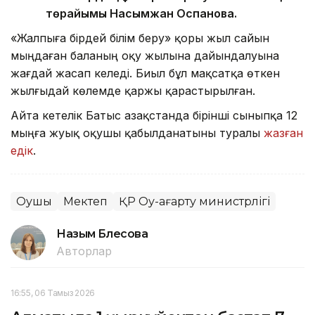
төрайымы Насымжан Оспанова.
«Жалпыға бірдей білім беру» қоры жыл сайын
мыңдаған баланың оқу жылына дайындалуына
жағдай жасап келеді. Биыл бұл мақсатқа өткен
жылғыдай көлемде қаржы қарастырылған.
Айта кетелік Батыс Қазақстанда бірінші сыныпқа 12
мыңға жуық оқушы қабылданатыны туралы
жазған
едік
.
Оқушы
Мектеп
ҚР Оқу-ағарту министрлігі
Назым Бөлесова
Авторлар
16:55, 06 Тамыз 2026