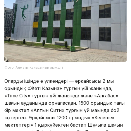
Фото: Алматы қаласының әкімдігі
Олардың ішінде ең үлкендері — әрқайсысы 2 мың
орындық «Жеті Қазына» тұрғын үйі жанында,
«Time City» тұрғын үйі жанында және «Алғабас»
шағын ауданында орналасқан. 1500 орындық тағы
бір мектеп «Алтын Сити» тұрғын үй маңында бой
көтерген. Әрқайсысы 1200 орындық «Келешек
мектептері» 1 қыркүйектен бастап Шұғыла шағын