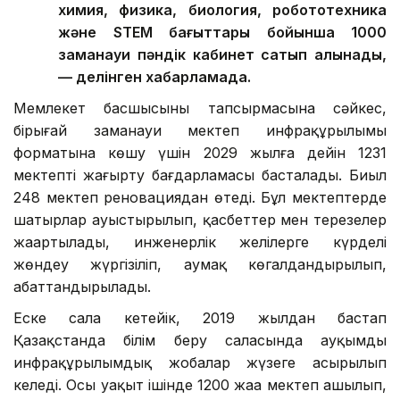
химия, физика, биология, робототехника
және STEM бағыттары бойынша 1000
заманауи пәндік кабинет сатып алынады,
— делінген хабарламада.
Мемлекет басшысының тапсырмасына сәйкес,
бірыңғай заманауи мектеп инфрақұрылымы
форматына көшу үшін 2029 жылға дейін 1231
мектепті жаңғырту бағдарламасы басталады. Биыл
248 мектеп реновациядан өтеді. Бұл мектептерде
шатырлар ауыстырылып, қасбеттер мен терезелер
жаңартылады, инженерлік желілерге күрделі
жөндеу жүргізіліп, аумақ көгалдандырылып,
абаттандырылады.
Еске сала кетейік, 2019 жылдан бастап
Қазақстанда білім беру саласында ауқымды
инфрақұрылымдық жобалар жүзеге асырылып
келеді. Осы уақыт ішінде 1200 жаңа мектеп ашылып,