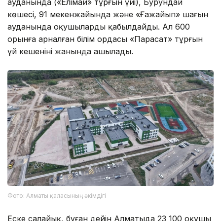
ауданында («Елімай» тұрғын үйі), Бурундай
көшесі, 91 мекенжайында және «Ғажайып» шағын
ауданында оқушыларды қабылдайды. Ал 600
орынға арналған білім ордасы «Парасат» тұрғын
үй кешенінің жанында ашылады.
Фото: Алматы қаласының әкімдігі
Еске салайық, бұған дейін Алматыда 23 100 оқушы