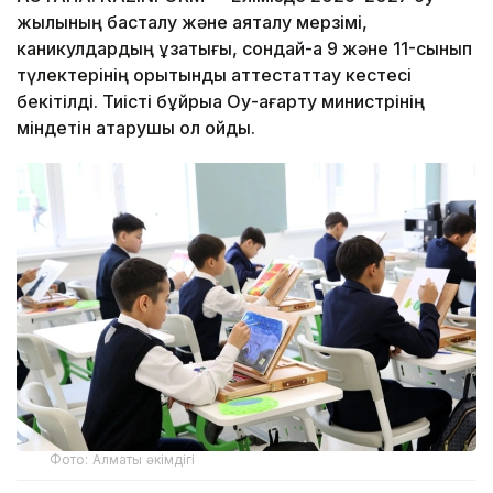
жылының басталу және аяқталу мерзімі,
каникулдардың ұзақтығы, сондай-ақ 9 және 11-сынып
түлектерінің қорытынды аттестаттау кестесі
бекітілді. Тиісті бұйрыққа Оқу-ағарту министрінің
міндетін атқарушы қол қойды.
Фото: Алматы әкімдігі