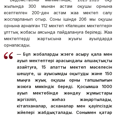
жылында 300 мыңнан астам оқушы орнына
есептелген 200-ден астам жаңа мектеп салу
жоспарланып отыр. Соның ішінде 206 мың оқушы
орнына арналған 112 мектеп «Келешек мектептері»
ұлттық жобасы аясында пайдалануға беріледі. Жаңа
мектептердің жартысына жуығы ауылдарда
орналасады.
— Бұл жобаларды жүзеге асыру қала мен
ауыл мектептері арасындағы алшақтықты
азайтуға, 15 апатты мектеп мәселесін
шешуге, үш ауысымды оқытуды және 150
мыңға жуық оқушы орны тапшылығын
жоюға мүмкіндік береді. Қосымша 1000
ауыл мектебінде жөндеу жұмыстары
жүргізіліп, жиһаз жаңартылады,
кітапханалар, асханалар мен қауіпсіздік
жүйелері жабдықталады. Сонымен қатар