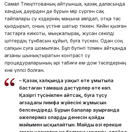
Самал Төлеңгітованың айтуынша, қазақ даласында
хандық дәуірден де бұрын өмір сүрген сақ
тайпалары су көздерінің маңына аялдап, отқа тас
қыздырып, оның үстіне шатыр тіккен. Кейін қызған
тастарға киікоты, мыңжапырақ, жусан секілді
шөптердің тұнбасын құйып, буға түскен. Одан соң
салқын суға шомылған. Бұл бүгінгі тілмен айтқанда
ағзаны шынықтыратын контраст су
процедураларының әрі табиғи ем-дом тәсілдерінің
көне үлгісі болған.
– Қазақ халқында уақыт өте ұмытыла
бастаған тамаша дәстүрлер өте көп.
Қазіргі түсінікпен айтсақ, буға түсу
ағзадағы лимфа жүйесінің жұмысын
белсендіреді. Бұрын балалар ауырғанда
әжелеріміз олардың денесін қойдың
майымен ысқылайтын. Майдың өзі ерекше
емдік қасиетке ие болмауы мүмкін, алайда