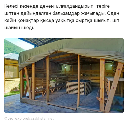
Келесі кезеңде денені ылғалдандырып, теріге
шөптен дайындалған бальзамдар жағылады. Одан
кейін қонақтар қысқа уақытқа сыртқа шығып, шөп
шайын ішеді.
Фото: explorekazakhstan.net