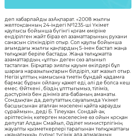
деп хабарлайды ҚазАқпарат. «2008 жылғы
желтоқсанның 24-індегі №1235-ші Үкімет
қаулысы бойынша бүгінгі қоғам өміріне
ендірілген жайт біраз ел азаматтарының рухани
санасын сілкіндіріп отыр. Сол қаулы бойынша
ағымдағы жылғы қаңтардың 5-інен бастап жаңа
төлқұжат беріле бастады. Жаңа төлқұжатта
азаматтардың «ұлты» деген сөз алынып
тасталған. Бірқатар зиялы қауым өкілдері бұл
шараға наразылықтарын білдіріп, хат жазып отыр.
Негізі ұлттың намысына тиетін бұндай қадамға
бармас бұрын ойлану қажет еді, әлі де болса кеш
емес. Өйткені , біздің ұлттығымыз, тіліміз,
дәстүріміз бен дініміз ата-бабаның аманаты.
Сондықтан да, депутаттық сауалымда Үкімет
басшысынан аталған мәселені қайта қарауды
сұраймын», деді Б. Тілеухан. Сондай-ақ
әріптесінің көтерген мәселесіне өз ойын қосқан
депутат Алдан Смайыл, Әділет министрлігінің
жауапты қызметкерлері тарапынан төлқұжаттағы
«жаңалыққа» дұрыс түсінік ала алмағанын