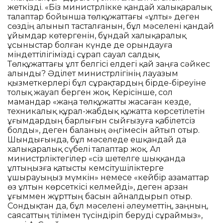
жеткізді. «Біз министрлікке қандай халықаралық
талаптар бойынша төлқұжаттағы «ұлты» деген
сөздің алынып тасталғанын, бұл мәселені қандай
ұйымдар көтергенін, бұндай халықаралық
ұсыныстар болған күнде де орындауға
міндеттілігімізді сұрап сауал салдық.
Төлқұжаттағы ұлт белгісі елдегі қай заңға сәйкес
алынды? Әділет министрлігінің лауазым
қызметкерлері бұл сұрақтардың бірде-біреуіне
толық жауап берген жоқ. Керісінше, сол
мамандар «жаңа төлқұжатты жасаған кезде,
техникалық құрал-жабдық құжатта көрсетілетін
ұғымдардың барлығын сыйғызуға қабілетсіз
болды», деген баланың әңгімесін айтып отыр.
Шындығында, бұл мәселеде ешқандай да
халықаралық сүбелі талаптар жоқ. Ал
министрліктегілер «сіз шетелге шыққанда
ұлтыңызға қатысты кемсітушіліктерге
ұшырауыңыз мүмкін» немесе «кейбір азаматтар
өз ұлтын көрсеткісі келмейді», деген арзан
ұғыммен жұрттың басын айналдырып отыр.
Сондықтан да, бұл мәселені әлеуметтің, заңның,
саясаттың тілімен түсіндіріп беруді сұраймыз»,