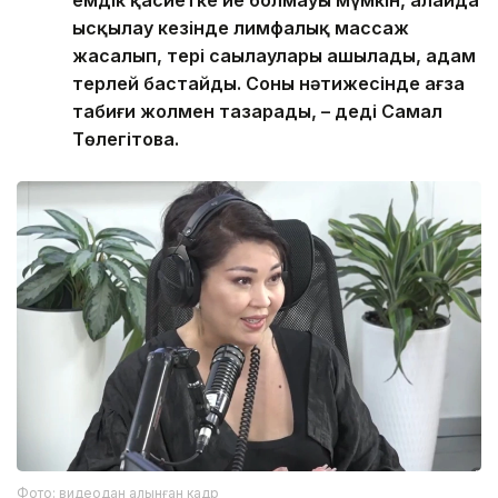
ысқылау кезінде лимфалық массаж
жасалып, тері саңылаулары ашылады, адам
терлей бастайды. Соның нәтижесінде ағза
табиғи жолмен тазарады, – деді Самал
Төлеңгітова.
Фото: видеодан алынған кадр