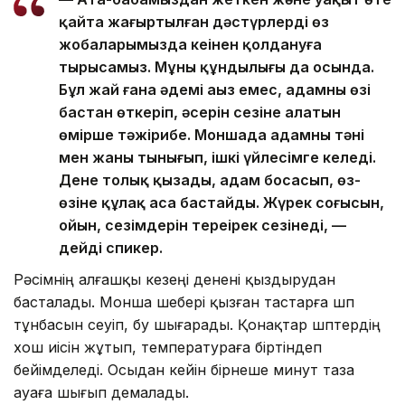
қайта жаңғыртылған дәстүрлерді өз
жобаларымызда кеңінен қолдануға
тырысамыз. Мұның құндылығы да осында.
Бұл жай ғана әдемі аңыз емес, адамның өзі
бастан өткеріп, әсерін сезіне алатын
өміршең тәжірибе. Моншада адамның тәні
мен жаны тынығып, ішкі үйлесімге келеді.
Дене толық қызады, адам босаңсып, өз-
өзіне құлақ аса бастайды. Жүрек соғысын,
ойын, сезімдерін тереңірек сезінеді, —
дейді спикер.
Рәсімнің алғашқы кезеңі денені қыздырудан
басталады. Монша шебері қызған тастарға шөп
тұнбасын сеуіп, бу шығарады. Қонақтар шөптердің
хош иісін жұтып, температураға біртіндеп
бейімделеді. Осыдан кейін бірнеше минут таза
ауаға шығып демалады.