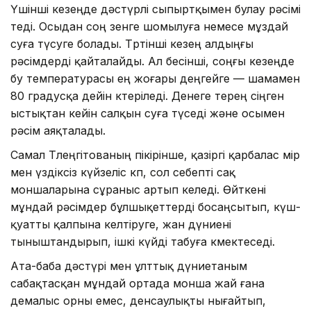
Үшінші кезеңде дәстүрлі сыпыртқымен булау рәсімі
өтеді. Осыдан соң өзенге шомылуға немесе мұздай
суға түсуге болады. Төртінші кезең алдыңғы
рәсімдерді қайталайды. Ал бесінші, соңғы кезеңде
бу температурасы ең жоғары деңгейге — шамамен
80 градусқа дейін көтеріледі. Денеге терең сіңген
ыстықтан кейін салқын суға түседі және осымен
рәсім аяқталады.
Самал Төлеңгітованың пікірінше, қазіргі қарбалас өмір
мен үздіксіз күйзеліс көп, сол себепті сақ
моншаларына сұраныс артып келеді. Өйткені
мұндай рәсімдер бұлшықеттерді босаңсытып, күш-
қуатты қалпына келтіруге, жан дүниені
тыныштандырып, ішкі күйді табуға көмектеседі.
Ата-баба дәстүрі мен ұлттық дүниетаным
сабақтасқан мұндай ортада монша жай ғана
демалыс орны емес, денсаулықты нығайтып,