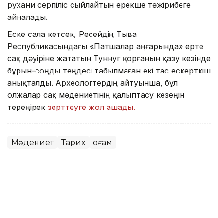
рухани серпіліс сыйлайтын ерекше тәжірибеге
айналады.
Еске сала кетсек, Ресейдің Тыва
Республикасындағы «Патшалар аңғарында» ерте
сақ дәуіріне жататын Туннуг қорғанын қазу кезінде
бұрын-соңды теңдесі табылмаған екі тас ескерткіш
анықталды. Археологтердің айтуынша, бұл
олжалар сақ мәдениетінің қалыптасу кезеңін
тереңірек
зерттеуге жол ашады.
Мәдениет
Тарих
Қоғам
Айжан Серікжанқызы
Авторлар
23:51, 08 Тамыз 2026