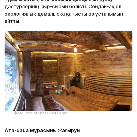
дәстүрлерінің қыр-сырын бөлісті. Сондай-ақ ол
экологиялық демалысқа қатысты өз ұстанымын
айтты.
Фото: explorekazakhstan.net
Ата-баба мұрасының жаңғыруы