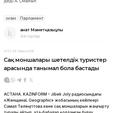
деді А. Смайыл.
Қоғам
Парламент
Қанат Мәметқазыұлы
Авторлар
01:27, 09 Тамыз 2026
Сақ моншалары шетелдік туристер
арасында танымал бола бастады
АСТАНА. KAZINFORM – Jibek Joly радиосындағы
«ЖенщинаL Geographic» жобасының кейіпкері
Самал Төлеңгітова көне сақ моншаларын жаңғырту
туралы айтып, ата-бабалар қолданған булау