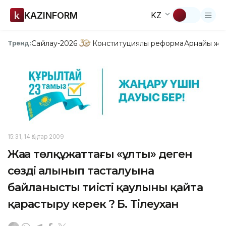
KAZINFORM
KZ
Сайлау-2026
Конституциялық реформа
Арнайы жо
Тренд:
15:31, 14 Қаңтар 2009
Жаңа төлқұжаттағы «ұлты» деген
сөздің алынып тасталуына
байланысты тиісті қаулыны қайта
қарастыру керек ? Б. Тілеухан