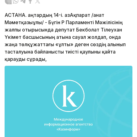
АСТАНА. Қаңтардың 14-і. ҚазАқпарат /Қанат
Мәметқазыұлы/ - Бүгін ҚР Парламенті Мәжілісінің
жалпы отырысында депутат Бекболат Тілеухан
Үкімет басшысының атына сауал жолдап, онда
жаңа төлқұжаттағы «ұлты» деген сөздің алынып
тасталуына байланысты тиісті қаулыны қайта
қарауды сұрады,