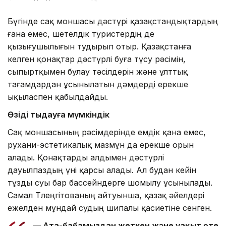
Бүгінде сақ моншасы дәстүрі қазақстандықтардың
ғана емес, шетелдік туристердің де
қызығушылығын тудырып отыр. Қазақстанға
келген қонақтар дәстүрлі буға түсу рәсімін,
сыпыртқымен булау тәсілдерін және ұлттық
тағамдардан ұсынылатын дәмдерді ерекше
ықыласпен қабылдайды.
Өзіңді тыңдауға мүмкіндік
Сақ моншасының рәсімдерінде емдік қана емес,
рухани-эстетикалық мазмұн да ерекше орын
алады. Қонақтарды алдымен дәстүрлі
дауылпаздың үні қарсы алады. Ал будан кейін
тұзды суы бар бассейндерге шомылу ұсынылады.
Самал Төлеңгітованың айтуынша, қазақ әйелдері
ежелден мұндай судың шипалы қасиетіне сенген.
— Ата-бабамыздан жеткен және уақыт өте